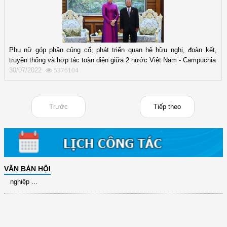
Phụ nữ góp phần củng cố, phát triển quan hệ hữu nghị, đoàn kết,
truyền thống và hợp tác toàn diện giữa 2 nước Việt Nam - Campuchia
(12/TB-HĐKH) V/v đăng ký, đề xuất nhiệm vụ Khoa học, công nghệ và
30/07/2022
5376104
đổi mới ...
(898/KH/ĐCT) Kế hoạch thực hiện Quyết định số 2415/QĐ-TTg ngày
31/10/2025 ...
Trước
Tiếp theo
(417/QĐ-BNNMT) Quyết định phê duyệt Chương trình mục tiêu quốc gia
xây dựng ...
(891/KH-ĐCT) Kế hoạch thực hiện Nghị quyết số 72-NQ/TW ngày
9/9/2025 của Bộ ...
(2415/QĐ-TTg) Quyết định về việc phê duyệt Đề án Hỗ trợ Phụ nữ khởi
VĂN BẢN HỘI
nghiệp ...