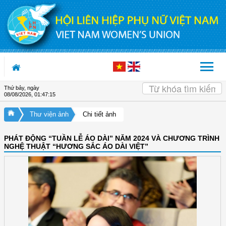
Truy cập nội dung luôn
Thứ bảy, ngày
08/08/2026
,
01:47:16
Thư viện ảnh
Chi tiết ảnh
PHÁT ĐỘNG “TUẦN LỄ ÁO DÀI” NĂM 2024 VÀ CHƯƠNG TRÌNH
NGHỆ THUẬT “HƯƠNG SẮC ÁO DÀI VIỆT”