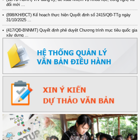
đổi mới ...
(898/KH/ĐCT) Kế hoạch thực hiện Quyết định số 2415/QĐ-TTg ngày
31/10/2025 ...
(417/QĐ-BNNMT) Quyết định phê duyệt Chương trình mục tiêu quốc gia
xây dựng ...
(891/KH-ĐCT) Kế hoạch thực hiện Nghị quyết số 72-NQ/TW ngày
9/9/2025 của Bộ ...
(2415/QĐ-TTg) Quyết định về việc phê duyệt Đề án Hỗ trợ Phụ nữ khởi
nghiệp ...