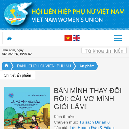
Truy cập nội dung luôn
Thứ năm, ngày
06/08/2026
,
19:07:02
DÀNH CHO HỘI VIÊN, PHỤ NỮ
Ấn phẩm
Chi tiết ấn phẩm
BẢN MÌNH THAY ĐỔI
RỒI: CÁI VỢ MÌNH
GIỎI LẮM!
Kích thước:
Chuyên mục:
Tủ sách Dự án 8
Tác giả:
Lời: Hoàng Đức & Edlab;