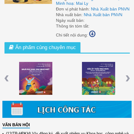
Minh hoạ: Mai Ly
Đơn vị phát hành:
Nhà Xuất bản PNVN
Nhà xuất bản:
Nhà Xuất bản PNVN
Ngày xuất bản:
Thông tin tóm tắt:
Chi tiết nội dung:
Ấn phẩm cùng chuyên mục
 Từ
Việc Nhà Là Của Chung (Tiếng Ê Đê)
Thì Ra Mình Cũng Làm Được (Tiếng
Ê Đê)
Previous
Nex
VĂN BẢN HỘI
(12/TB-HĐKH) V/v đăng ký, đề xuất nhiệm vụ Khoa học, công nghệ và