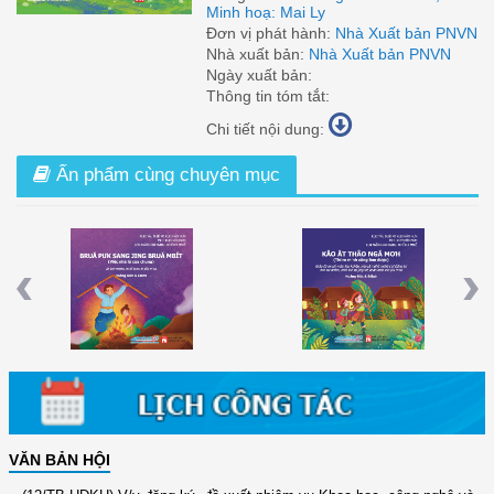
Minh hoạ: Mai Ly
Đơn vị phát hành:
Nhà Xuất bản PNVN
Nhà xuất bản:
Nhà Xuất bản PNVN
Ngày xuất bản:
Thông tin tóm tắt:
Chi tiết nội dung:
Ấn phẩm cùng chuyên mục
 Từ
Việc Nhà Là Của Chung (Tiếng Ê Đê)
Thì Ra Mình Cũng Làm Được (Tiếng
Ê Đê)
Previous
Nex
VĂN BẢN HỘI
(12/TB-HĐKH) V/v đăng ký, đề xuất nhiệm vụ Khoa học, công nghệ và