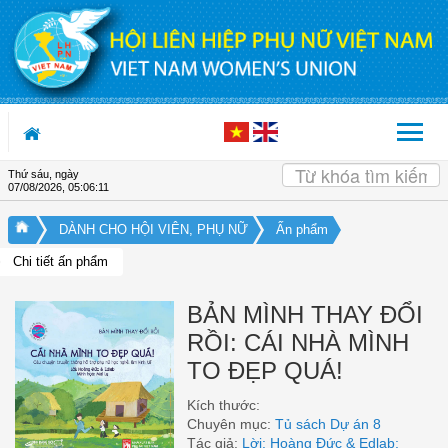
Truy cập nội dung luôn
Thứ sáu, ngày
07/08/2026
,
05:06:12
DÀNH CHO HỘI VIÊN, PHỤ NỮ
Ấn phẩm
Chi tiết ấn phẩm
BẢN MÌNH THAY ĐỔI
RỒI: CÁI NHÀ MÌNH
TO ĐẸP QUÁ!
Kích thước:
Chuyên mục:
Tủ sách Dự án 8
Tác giả:
Lời: Hoàng Đức & Edlab;