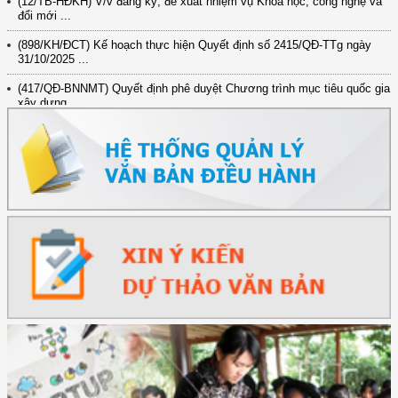
đổi mới ...
(898/KH/ĐCT) Kế hoạch thực hiện Quyết định số 2415/QĐ-TTg ngày
31/10/2025 ...
(417/QĐ-BNNMT) Quyết định phê duyệt Chương trình mục tiêu quốc gia
xây dựng ...
(891/KH-ĐCT) Kế hoạch thực hiện Nghị quyết số 72-NQ/TW ngày
9/9/2025 của Bộ ...
(2415/QĐ-TTg) Quyết định về việc phê duyệt Đề án Hỗ trợ Phụ nữ khởi
nghiệp ...