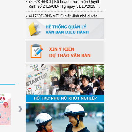
định số 2415/QĐ-TTg ngày 31/10/2025 ...
(417/QĐ-BNNMT) Quyết định phê duyệt
Chương trình mục tiêu quốc gia xây dựng
...
(891/KH-ĐCT) Kế hoạch thực hiện Nghị
quyết số 72-NQ/TW ngày 9/9/2025 của Bộ
...
(2415/QĐ-TTg) Quyết định về việc phê
duyệt Đề án Hỗ trợ Phụ nữ khởi nghiệp ...
hoa Học
Kể Chuyện Khoa Học
Tiền Của Thần Cây
Em Muốn Được T
c Biển
"Cá Có Ngủ Không?"
Trường (Tiếng Kh
Next