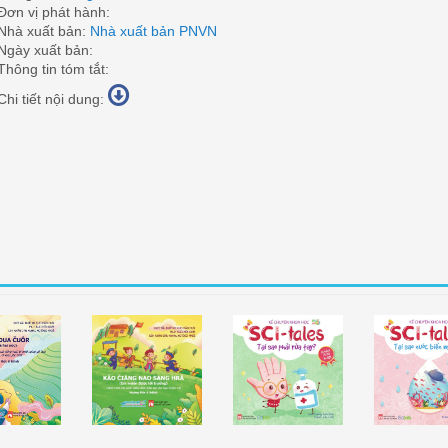
Đơn vị phát hành:
Nhà xuất bản:
Nhà xuất bản PNVN
Ngày xuất bản:
Thông tin tóm tắt:
Chi tiết nội dung:
óc (Tiếng Ê
Em Muốn Được Tới
Kể Chuyện Khoa Học
Kể Chuyện K
Đê)
Trường (Tiếng Ê Đê)
"Tại Sao Phải Rửa Tay?"
"Tại Sao Nướ
Mặn?"