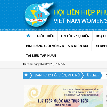
Truy cập nội dung luôn
GIỚI THIỆU
TIN TỨC - SỰ KIỆN
HOẠT 
BÌNH ĐẲNG GIỚI VÙNG DTTS & MIỀN NÚI
ĐH ĐBP
TÀI LIỆU TẬP HUẤN
Thứ sáu, ngày 07/08/2026
,
21:59:26
DÀNH CHO HỘI VIÊN, PHỤ NỮ
Ấn phẩm