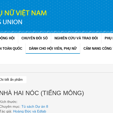
ĐỘNG HỘI
CHUYỂN ĐỔI SỐ
NGHIÊN CỨU VÀ TRAO ĐỔI
PHỤ 
N TOÀN QUỐC
DÀNH CHO HỘI VIÊN, PHỤ NỮ
CẨM NANG CÔNG 
Chi tiết ấn phẩm
NHÀ HAI NÓC (TIẾNG MÔNG)
Kích thước:
Chuyên mục:
Tủ sách Dự án 8
Tác giả:
Hoàng Đức và Edlab