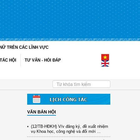
NỮ TRÊN CÁC LĨNH VỰC
TÁC HỘI
TƯ VẤN - HỎI ĐÁP
VĂN BẢN HỘI
(12/TB-HĐKH) V/v đăng ký, đề xuất nhiệm
vụ Khoa học, công nghệ và đổi mới ...
(898/KH/ĐCT) Kế hoạch thực hiện Quyết