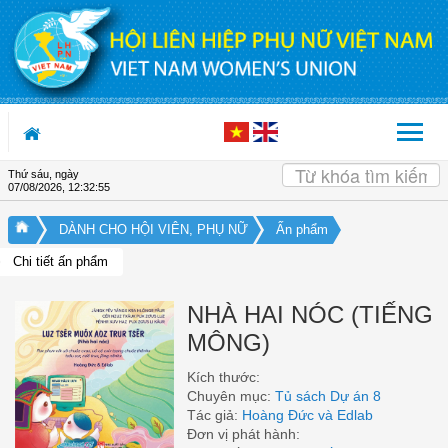
Truy cập nội dung luôn
Thứ sáu, ngày
07/08/2026
,
12:32:55
DÀNH CHO HỘI VIÊN, PHỤ NỮ
Ấn phẩm
Chi tiết ấn phẩm
NHÀ HAI NÓC (TIẾNG
MÔNG)
Kích thước:
Chuyên mục:
Tủ sách Dự án 8
Tác giả:
Hoàng Đức và Edlab
Đơn vị phát hành: