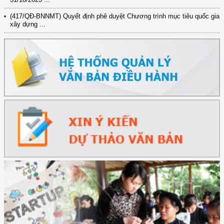
(417/QĐ-BNNMT) Quyết định phê duyệt Chương trình mục tiêu quốc gia
xây dựng ...
(891/KH-ĐCT) Kế hoạch thực hiện Nghị quyết số 72-NQ/TW ngày
9/9/2025 của Bộ ...
(2415/QĐ-TTg) Quyết định về việc phê duyệt Đề án Hỗ trợ Phụ nữ khởi
nghiệp ...