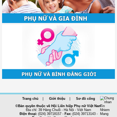
Trang chủ
Giới thiệu
Sơ đồ cổng
©Bản quyền thuộc về Hội Liên hiệp Phụ nữ Việt Nam
Địa chỉ: 39 Hàng Chuối - Hà Nội - Việt Nam
Điện thoại:
(024) 39718157 -
Fax:
(024) 39713143 -