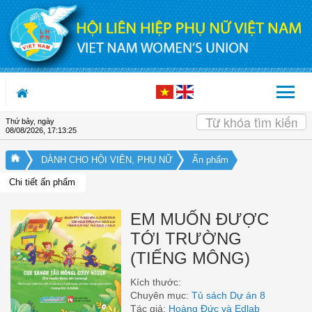
Truy cập nội dung luôn
Thứ bảy, ngày
08/08/2026
,
17:13:26
DÀNH CHO HỘI VIÊN, PHỤ NỮ
Ấn phẩm
Chi tiết ấn phẩm
EM MUỐN ĐƯỢC
TỚI TRƯỜNG
(TIẾNG MÔNG)
Kích thước:
Chuyên mục:
Tủ sách Dự án 8
Tác giả:
Hoàng Đức và Edlab