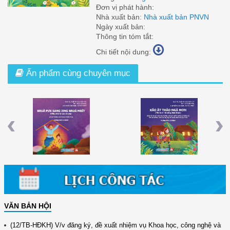
Đơn vị phát hành:
Nhà xuất bản:
Nhà xuất bản PNVN
Ngày xuất bản:
Thông tin tóm tắt:
Chi tiết nội dung:
Ấn phẩm cùng chuyên mục
 Từ
Việc Nhà Là Của Chung (Tiếng Ê Đê)
Thì Ra Mình Cũng Làm Được (Tiếng
Ê Đê)
Previous
Nex
VĂN BẢN HỘI
(12/TB-HĐKH) V/v đăng ký, đề xuất nhiệm vụ Khoa học, công nghệ và