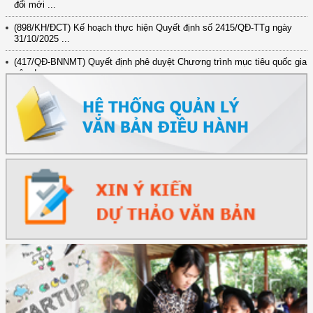
đổi mới ...
(898/KH/ĐCT) Kế hoạch thực hiện Quyết định số 2415/QĐ-TTg ngày
31/10/2025 ...
(417/QĐ-BNNMT) Quyết định phê duyệt Chương trình mục tiêu quốc gia
xây dựng ...
(891/KH-ĐCT) Kế hoạch thực hiện Nghị quyết số 72-NQ/TW ngày
9/9/2025 của Bộ ...
(2415/QĐ-TTg) Quyết định về việc phê duyệt Đề án Hỗ trợ Phụ nữ khởi
nghiệp ...