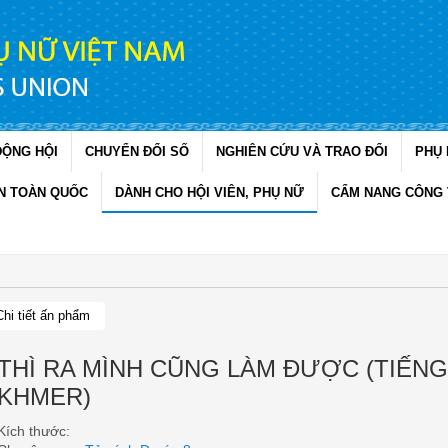
ĐỘNG HỘI
CHUYỂN ĐỔI SỐ
NGHIÊN CỨU VÀ TRAO ĐỔI
PHỤ 
N TOÀN QUỐC
DÀNH CHO HỘI VIÊN, PHỤ NỮ
CẨM NANG CÔNG 
Chi tiết ấn phẩm
THÌ RA MÌNH CŨNG LÀM ĐƯỢC (TIẾNG
KHMER)
Kích thước: