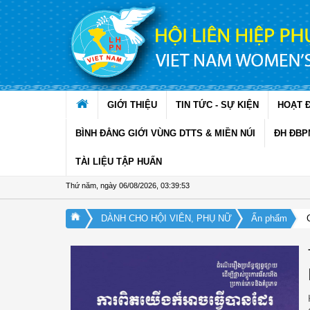
Truy cập nội dung luôn
GIỚI THIỆU
TIN TỨC - SỰ KIỆN
HOẠT 
BÌNH ĐẲNG GIỚI VÙNG DTTS & MIỀN NÚI
ĐH ĐBP
TÀI LIỆU TẬP HUẤN
Thứ năm, ngày 06/08/2026
,
03:39:53
DÀNH CHO HỘI VIÊN, PHỤ NỮ
Ấn phẩm