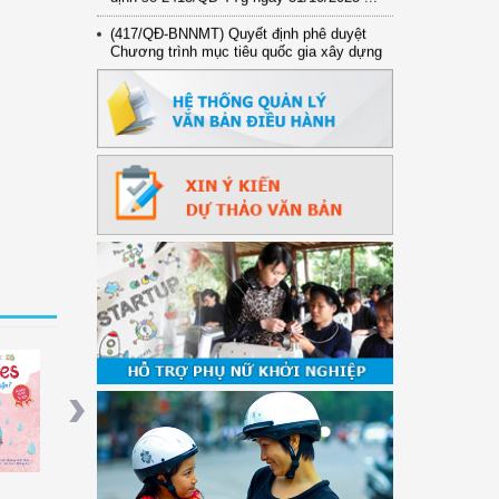
(417/QĐ-BNNMT) Quyết định phê duyệt
Chương trình mục tiêu quốc gia xây dựng
...
(891/KH-ĐCT) Kế hoạch thực hiện Nghị
quyết số 72-NQ/TW ngày 9/9/2025 của Bộ
...
(2415/QĐ-TTg) Quyết định về việc phê
duyệt Đề án Hỗ trợ Phụ nữ khởi nghiệp ...
hoa Học
Kể Chuyện Khoa Học
Tiền Của Thần Cây
Em Muốn Được T
c Biển
"Cá Có Ngủ Không?"
Trường (Tiếng Kh
Next