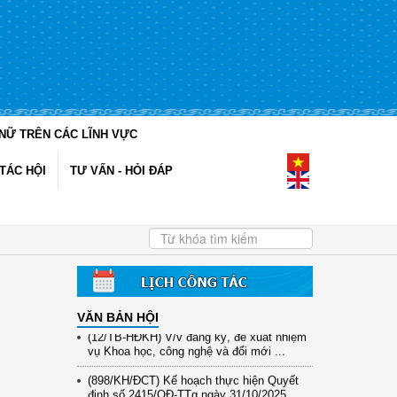
NỮ TRÊN CÁC LĨNH VỰC
TÁC HỘI
TƯ VẤN - HỎI ĐÁP
VĂN BẢN HỘI
(12/TB-HĐKH) V/v đăng ký, đề xuất nhiệm
vụ Khoa học, công nghệ và đổi mới ...
(898/KH/ĐCT) Kế hoạch thực hiện Quyết
định số 2415/QĐ-TTg ngày 31/10/2025 ...