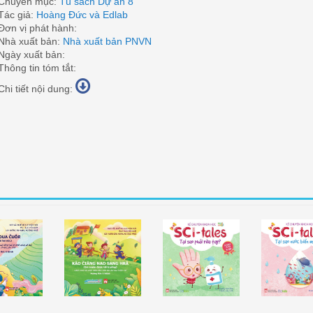
Chuyên mục:
Tủ sách Dự án 8
Tác giả:
Hoàng Đức và Edlab
Đơn vị phát hành:
Nhà xuất bản:
Nhà xuất bản PNVN
Ngày xuất bản:
Thông tin tóm tắt:
Chi tiết nội dung:
óc (Tiếng Ê
Em Muốn Được Tới
Kể Chuyện Khoa Học
Kể Chuyện K
Đê)
Trường (Tiếng Ê Đê)
"Tại Sao Phải Rửa Tay?"
"Tại Sao Nướ
Mặn?"