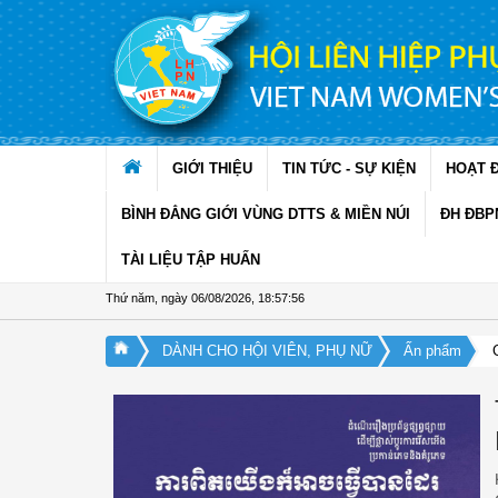
Truy cập nội dung luôn
GIỚI THIỆU
TIN TỨC - SỰ KIỆN
HOẠT 
BÌNH ĐẲNG GIỚI VÙNG DTTS & MIỀN NÚI
ĐH ĐBP
TÀI LIỆU TẬP HUẤN
Thứ năm, ngày 06/08/2026
,
18:57:57
DÀNH CHO HỘI VIÊN, PHỤ NỮ
Ấn phẩm