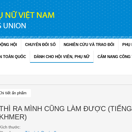
ĐỘNG HỘI
CHUYỂN ĐỔI SỐ
NGHIÊN CỨU VÀ TRAO ĐỔI
PHỤ 
N TOÀN QUỐC
DÀNH CHO HỘI VIÊN, PHỤ NỮ
CẨM NANG CÔNG 
Chi tiết ấn phẩm
THÌ RA MÌNH CŨNG LÀM ĐƯỢC (TIẾNG
KHMER)
Kích thước: