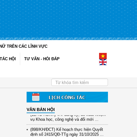
NỮ TRÊN CÁC LĨNH VỰC
TÁC HỘI
TƯ VẤN - HỎI ĐÁP
VĂN BẢN HỘI
(12/TB-HĐKH) V/v đăng ký, đề xuất nhiệm
vụ Khoa học, công nghệ và đổi mới ...
(898/KH/ĐCT) Kế hoạch thực hiện Quyết
định số 2415/QĐ-TTg ngày 31/10/2025 ...