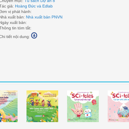
Chuyên mục:
Tủ sách Dự án 8
Tác giả:
Hoàng Đức và Edlab
Đơn vị phát hành:
Nhà xuất bản:
Nhà xuất bản PNVN
Ngày xuất bản:
Thông tin tóm tắt:
Chi tiết nội dung:
óc (Tiếng Ê
Em Muốn Được Tới
Kể Chuyện Khoa Học
Kể Chuyện K
Đê)
Trường (Tiếng Ê Đê)
"Tại Sao Phải Rửa Tay?"
"Tại Sao Nướ
Mặn?"