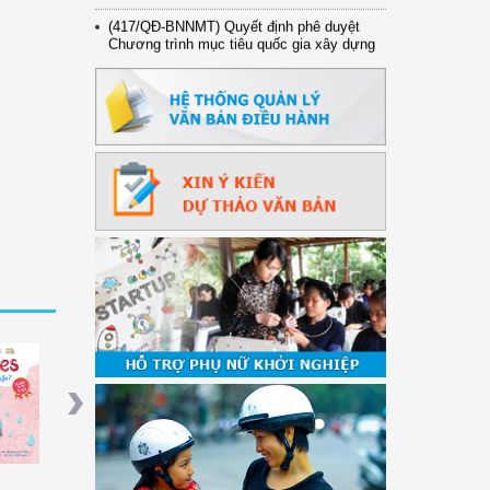
(417/QĐ-BNNMT) Quyết định phê duyệt
Chương trình mục tiêu quốc gia xây dựng
...
(891/KH-ĐCT) Kế hoạch thực hiện Nghị
quyết số 72-NQ/TW ngày 9/9/2025 của Bộ
...
(2415/QĐ-TTg) Quyết định về việc phê
duyệt Đề án Hỗ trợ Phụ nữ khởi nghiệp ...
hoa Học
Kể Chuyện Khoa Học
Tiền Của Thần Cây
Em Muốn Được T
c Biển
"Cá Có Ngủ Không?"
Trường (Tiếng Kh
Next