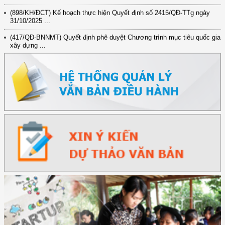
(898/KH/ĐCT) Kế hoạch thực hiện Quyết định số 2415/QĐ-TTg ngày
31/10/2025 ...
(417/QĐ-BNNMT) Quyết định phê duyệt Chương trình mục tiêu quốc gia
xây dựng ...
(891/KH-ĐCT) Kế hoạch thực hiện Nghị quyết số 72-NQ/TW ngày
9/9/2025 của Bộ ...
(2415/QĐ-TTg) Quyết định về việc phê duyệt Đề án Hỗ trợ Phụ nữ khởi
nghiệp ...