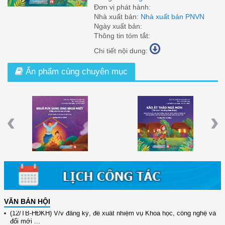
Đơn vị phát hành:
Nhà xuất bản:
Nhà xuất bản PNVN
Ngày xuất bản:
Thông tin tóm tắt:
Chi tiết nội dung:
Ấn phẩm cùng chuyên mục
 Từ
Việc Nhà Là Của Chung (Tiếng Ê Đê)
Thì Ra Mình Cũng Làm Được (Tiếng
Ê Đê)
Previous
Nex
VĂN BẢN HỘI
(12/TB-HĐKH) V/v đăng ký, đề xuất nhiệm vụ Khoa học, công nghệ và
đổi mới ...