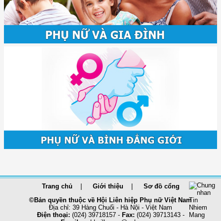
Trang chủ
Giới thiệu
Sơ đồ cổng
©Bản quyền thuộc về Hội Liên hiệp Phụ nữ Việt Nam
Địa chỉ: 39 Hàng Chuối - Hà Nội - Việt Nam
Điện thoại:
(024) 39718157 -
Fax:
(024) 39713143 -