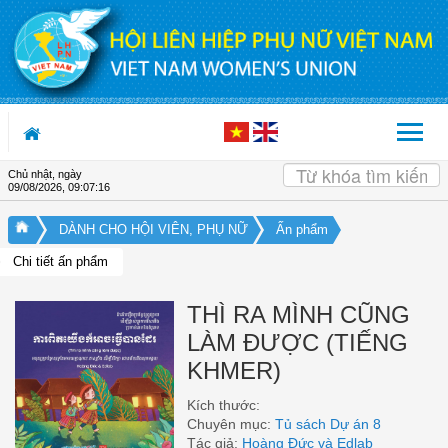
Truy cập nội dung luôn
Chủ nhật, ngày
09/08/2026
,
09:07:17
DÀNH CHO HỘI VIÊN, PHỤ NỮ
Ấn phẩm
Chi tiết ấn phẩm
THÌ RA MÌNH CŨNG
LÀM ĐƯỢC (TIẾNG
KHMER)
Kích thước:
Chuyên mục:
Tủ sách Dự án 8
Tác giả:
Hoàng Đức và Edlab