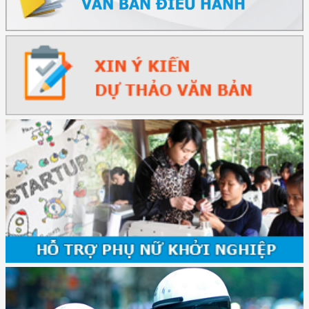
(2415/QĐ-TTg) Quyết định về việc phê duyệt Đề án Hỗ trợ Phụ nữ khởi
nghiệp ...