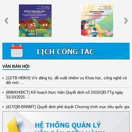
Đê)
Thì Ra Mình Cũng Làm Được (Tiếng
Nhà Hai Nóc (Tiếng Ê Đê)
E
Ê Đê)
Previous
Nex
VĂN BẢN HỘI
(12/TB-HĐKH) V/v đăng ký, đề xuất nhiệm vụ Khoa học, công nghệ và
đổi mới ...
(898/KH/ĐCT) Kế hoạch thực hiện Quyết định số 2415/QĐ-TTg ngày
31/10/2025 ...
(417/QĐ-BNNMT) Quyết định phê duyệt Chương trình mục tiêu quốc gia
xây dựng ...
(891/KH-ĐCT) Kế hoạch thực hiện Nghị quyết số 72-NQ/TW ngày
9/9/2025 của Bộ ...