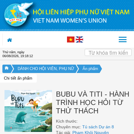
Truy cập nội dung luôn
Thứ năm, ngày
06/08/2026
,
19:18:13
DÀNH CHO HỘI VIÊN, PHỤ NỮ
Ấn phẩm
Chi tiết ấn phẩm
BUBU VÀ TITI - HÀNH
TRÌNH HỌC HỎI TỪ
THỬ THÁCH
Kích thước:
Chuyên mục:
Tủ sách Dự án 8
Tác giả:
Phạm Khôi Nguyên