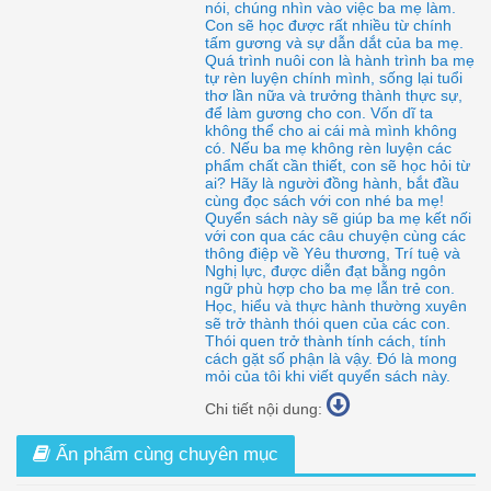
nói, chúng nhìn vào việc ba mẹ làm.
Con sẽ học được rất nhiều từ chính
tấm gương và sự dẫn dắt của ba mẹ.
Quá trình nuôi con là hành trình ba mẹ
tự rèn luyện chính mình, sống lại tuổi
thơ lần nữa và trưởng thành thực sự,
để làm gương cho con. Vốn dĩ ta
không thể cho ai cái mà mình không
có. Nếu ba mẹ không rèn luyện các
phẩm chất cần thiết, con sẽ học hỏi từ
ai? Hãy là người đồng hành, bắt đầu
cùng đọc sách với con nhé ba mẹ!
Quyển sách này sẽ giúp ba mẹ kết nối
với con qua các câu chuyện cùng các
thông điệp về Yêu thương, Trí tuệ và
Nghị lực, được diễn đạt bằng ngôn
ngữ phù hợp cho ba mẹ lẫn trẻ con.
Học, hiểu và thực hành thường xuyên
sẽ trở thành thói quen của các con.
Thói quen trở thành tính cách, tính
cách gặt số phận là vậy. Đó là mong
mỏi của tôi khi viết quyển sách này.
Chi tiết nội dung:
Ấn phẩm cùng chuyên mục