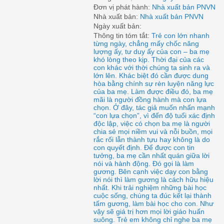
Đơn vị phát hành:
Nhà xuất bản PNVN
Nhà xuất bản:
Nhà xuất bản PNVN
Ngày xuất bản:
Thông tin tóm tắt:
Trẻ con lớn nhanh
từng ngày, chẳng mấy chốc năng
lượng ấy, tư duy ấy của con – ba mẹ
khó lòng theo kịp. Thời đại của các
con khác với thời chúng ta sinh ra và
lớn lên. Khác biệt đó cần được dung
hòa bằng chính sự rèn luyện năng lực
của ba mẹ. Làm được điều đó, ba mẹ
mãi là người đồng hành mà con lựa
chọn. Ở đây, tác giả muốn nhấn mạnh
“con lựa chọn”, vì đến độ tuổi xác định
độc lập, việc có chọn ba mẹ là người
chia sẻ mọi niềm vui và nỗi buồn, mọi
rắc rối lẫn thành tựu hay không là do
con quyết định. Để được con tin
tưởng, ba mẹ cần nhất quán giữa lời
nói và hành động. Đó gọi là làm
gương. Bên cạnh việc dạy con bằng
lời nói thì làm gương là cách hữu hiệu
nhất. Khi trải nghiệm những bài học
cuộc sống, chúng ta đúc kết lại thành
tấm gương, làm bài học cho con. Như
vậy sẽ giá trị hơn mọi lời giáo huấn
suông. Trẻ em không chỉ nghe ba mẹ