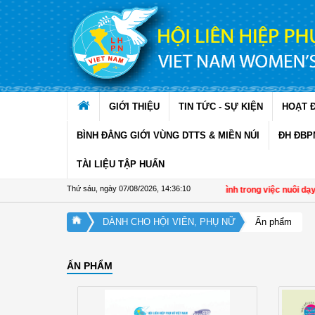
Truy cập nội dung luôn
GIỚI THIỆU
TIN TỨC - SỰ KIỆN
HOẠT 
BÌNH ĐẲNG GIỚI VÙNG DTTS & MIỀN NÚI
ĐH ĐBP
TÀI LIỆU TẬP HUẤN
Thứ sáu, ngày 07/08/2026
,
14:36:11
Podcast: Các lỗ hổng vô hình trong việc nuôi dạy con
DÀNH CHO HỘI VIÊN, PHỤ NỮ
Ấn phẩm
ẤN PHẨM