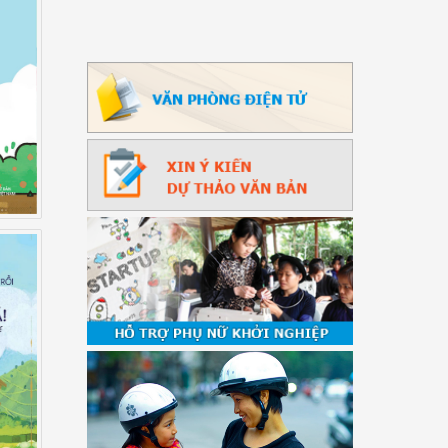
ọc
ái