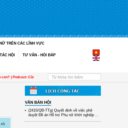
(12/TB-HĐKH) V/v đăng ký, đề xuất nhiệm
NỮ TRÊN CÁC LĨNH VỰC
vụ Khoa học, công nghệ và đổi mới ...
TÁC HỘI
TƯ VẤN - HỎI ĐÁP
(898/KH/ĐCT) Kế hoạch thực hiện Quyết
định số 2415/QĐ-TTg ngày 31/10/2025 ...
(417/QĐ-BNNMT) Quyết định phê duyệt
Chương trình mục tiêu quốc gia xây dựng
n?
| Podcast: Cùng con rời xa màn hình: Để công nghệ không là rào cản yêu t
...
(891/KH-ĐCT) Kế hoạch thực hiện Nghị
quyết số 72-NQ/TW ngày 9/9/2025 của Bộ
...
VĂN BẢN HỘI
(2415/QĐ-TTg) Quyết định về việc phê
duyệt Đề án Hỗ trợ Phụ nữ khởi nghiệp ...