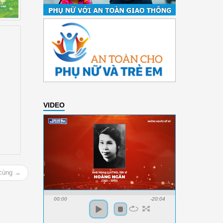
ính
i
VIDEO
 cùng →
00:00
-20:04