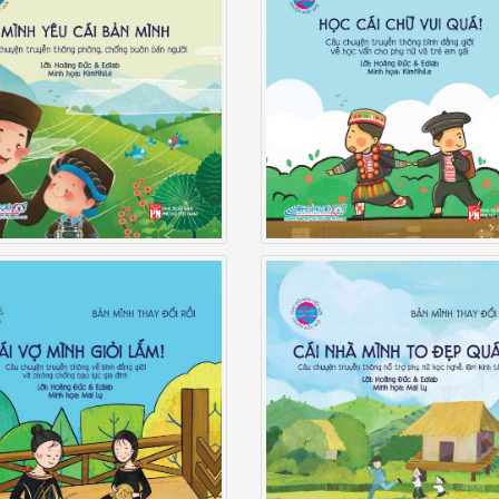
 Mình Thay Đổi Rồi: Mình
Bản Mình Thay Đổi Rồi: H
Yêu Cái Bản Mình
Cái Chữ Vui Quá!
Mình Thay Đổi Rồi: Cái Vợ
Bản Mình Thay Đổi Rồi: C
Mình Giỏi Lắm!
Nhà Mình To Đẹp Quá!