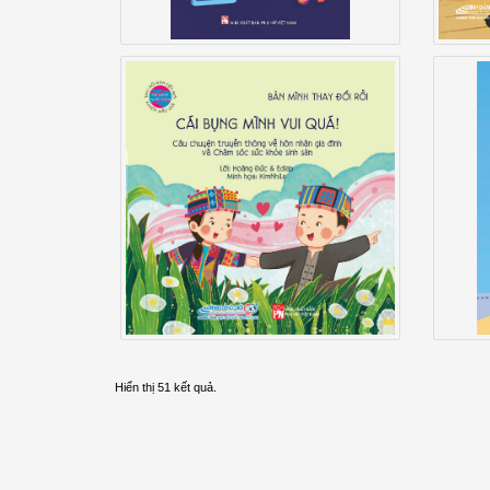
Dạ
Bản Mình Thay Đổi Rồi: Cái
Lực
Bụng Mình Vui Quá!
Hiển thị 51 kết quả.