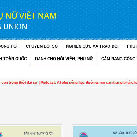
ĐỘNG HỘI
CHUYỂN ĐỔI SỐ
NGHIÊN CỨU VÀ TRAO ĐỔI
PHỤ 
N TOÀN QUỐC
DÀNH CHO HỘI VIÊN, PHỤ NỮ
CẨM NANG CÔNG 
 trong thời đại số
| Podcast: AI phủ sóng học đường, mẹ cần trang bị gì cho co