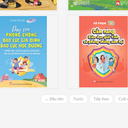
y Con Phòng Chống Bạo
Cẩm Nang Giáo Dục Giới T
 Gia Đình Và Bạo Lực Học
Và Phòng Chống Xâm Hạ
Đường
← Đầu tiên
Trước
Tiếp theo
Cuối