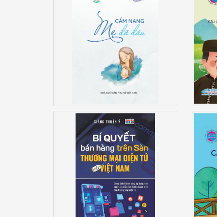
Bản
Cẩm Nang Mẹ Đỡ Đầu
Bí Quyết Bán Hàng Trên Sàn
Bản 
Thương Mại Điện Tử Việt Nam