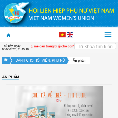
Truy cập nội dung luôn
Thứ bảy, ngày
ủ sóng học đường, mẹ cần trang bị gì cho con?
| Podcast: Cùng con rời xa màn
08/08/2026
,
11:45:11
DÀNH CHO HỘI VIÊN, PHỤ NỮ
Ấn phẩm
ẤN PHẨM