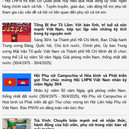
- Hội LHPN thị trấn Gò Quao phát huy hiệu quả hoạt động ủy thác ngân
hàng chính sách xã hội. - Tuyên truyền, giáo dục, vận động hỗ trợ phụ nữ
tham gia các vấn đề xã hội có liên quan đến phụ nữ và trẻ em.
Tổng Bí thư Tô Lâm: Với bản lĩnh, trí tuệ và sức
mạnh Việt Nam, tiếp tục lập nên những kỳ tích
trong kỷ nguyên mới
Sáng 30/4, tại Thành phố Hồ Chí Minh, Ban Chấp hành
Trung ương Đảng, Quốc hội, Chủ tịch nước, Chính phủ, Ủy ban Trung
ương Mặt trận Tổ quốc Việt Nam và Thành phố Hồ Chí Minh đã tổ chức
trọng thể Lễ kỷ niệm 50 năm Ngày Giải phóng miền Nam, thống nhất đất
nước (30/4/1975 - 30/4/2025)
Hội Phụ nữ Campuchia vì Hòa bình và Phát triển
gửi Thư chúc mừng Hội LHPN Việt Nam nhân kỷ
niệm Ngày 30/4
Nhân kỷ niệm 50 năm Ngày giải phóng miền Nam,
thống nhất đất nước (30/4/1975 - 30/4/2025), Hội Phụ nữ Campuchia vì
Hoà bình và Phát triển đã gửi Thư chúc mừng tới Hội Liên hiệp Phụ nữ
Việt Nam. Báo PNVN xin đăng toàn văn bức thư.
Trà Vinh: Chuyển biến mạnh mẽ về nhận thức,
hành động của hội viên, phụ nữ trong việc bảo vệ