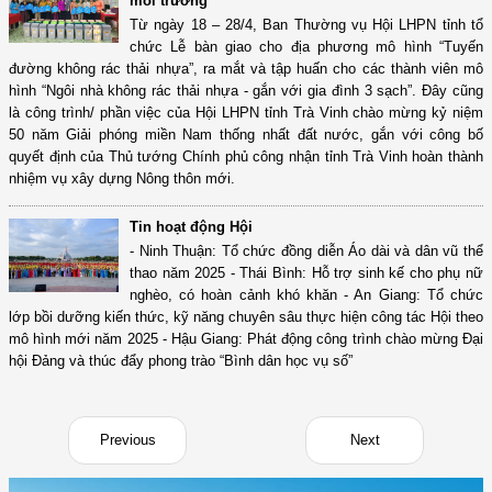
môi trường
Từ ngày 18 – 28/4, Ban Thường vụ Hội LHPN tỉnh tổ
chức Lễ bàn giao cho địa phương mô hình “Tuyến
đường không rác thải nhựa”, ra mắt và tập huấn cho các thành viên mô
hình “Ngôi nhà không rác thải nhựa - gắn với gia đình 3 sạch”. Đây cũng
là công trình/ phần việc của Hội LHPN tỉnh Trà Vinh chào mừng kỷ niệm
50 năm Giải phóng miền Nam thống nhất đất nước, gắn với công bố
quyết định của Thủ tướng Chính phủ công nhận tỉnh Trà Vinh hoàn thành
nhiệm vụ xây dựng Nông thôn mới.
Tin hoạt động Hội
- Ninh Thuận: Tổ chức đồng diễn Áo dài và dân vũ thể
thao năm 2025 - Thái Bình: Hỗ trợ sinh kế cho phụ nữ
nghèo, có hoàn cảnh khó khăn - An Giang: Tổ chức
lớp bồi dưỡng kiến thức, kỹ năng chuyên sâu thực hiện công tác Hội theo
mô hình mới năm 2025 - Hậu Giang: Phát động công trình chào mừng Đại
hội Đảng và thúc đẩy phong trào “Bình dân học vụ số”
Previous
Next