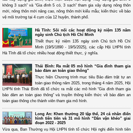
không 3 sạch” và “Gia đình 5 có, 3 sạch” tham gia xây dựng nông thôn
mới, nông thôn mới nâng cao, nông thôn mới kiểu mẫu; kiến thức về bảo
vệ môi trường tại 4 cụm của 12 huyện, thành phố.
Hà Tĩnh: Sôi nổi các hoạt động kỷ niệm 135 năm
ngày sinh Chủ tịch Hồ Chí Minh
Thiết thực kỷ niệm 135 ngày sinh Chủ tịch Hồ Chí
Minh (19/5/1890 - 19/5/2025), các cấp Hội LHPN tỉnh
Hà Tĩnh đã tổ chức nhiều hoạt động thiết thực, ý nghĩa.
Thái Bình: Ra mắt 05 mô hình “Gia đình tham gia
bảo đảm an toàn giao thông”
Thực hiện Chương trình mục tiêu Bảo đảm trật tự an
toàn giao thông năm 2025, trong tháng 4 năm 2025, Hội
LHPN tỉnh Thái Bình đã tổ chức ra mắt các mô hình “Gia đình tham gia
bảo đảm an toàn giao thông” và truyền thông kiến thức về bảo đảm an
toàn giao thông cho thành viên tham gia mô hình.
Long An: Khen thưởng 20 tập thể, 24 cá nhân điển
hình tiên tiến và 31 mô hình “Dân vận khéo” giai
đoạn 2022 - 2025
Vừa qua, Ban Thường vụ Hội LHPN tỉnh tổ chức Hội nghị điển hình tiên