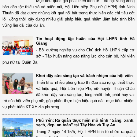
Mục tiêu quốc gia phát triển kinh tế – xã hội vùng đồng
bào dân tộc thiểu số và miền núi, Hội Liên hiệp Phụ nữ (LHPN) tỉnh Ninh
Thuận đã đạt được những kết quả nổi bật trong thực hiện các chỉ tiêu cốt
lõi, đồng thời xây dựng nhiều giải pháp hiệu quả nhằm đảm bảo tính bền
vững lâu dài của dự án.
Tin hoạt động tập huấn của Hội LHPN tỉnh Hà
Giang
- Bồi dưỡng nghiệp vụ cho Chủ tịch Hội LHPN cấp cơ
sở - Tập huấn nâng cao năng lực cho cán bộ, hội viên
phụ nữ tại Quản Bạ
Khơi dậy sức sáng tạo và trách nhiệm của hội viên
Triển khai nhiều phong trào thi đua sâu rộng, thiết thực
và hiệu quả, Hội Liên hiệp Phụ nữ huyện Thuận Châu
đã khơi dậy sức sáng tạo, lòng nhiệt tình, phát huy vai
trò của hội viên phụ nữ, góp phần thực hiện hiệu quả các mục tiêu, nhiệm
vụ phát triển KT-XH địa phương.
Phú Yên: Ra quân thực hiện mô hình “Sáng, xanh,
sạch, đẹp, an toàn” tại Tây Hòa và Tuy An
Trong 2 ngày 14-15/5, Hội LHPN tỉnh tổ chức ra quân