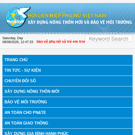
Skip to Content
Saturday, Day
938 nâng hiệu quả bảo vệ phụ nữ và trẻ em trong thời đại số
| Đại biểu Trần Lan
08/08/2026
,
12:47:34
TRANG CHỦ
TIN TỨC - SỰ KIỆN
CHUYỂN ĐỔI SỐ
XÂY DỰNG NÔNG THÔN MỚI
BẢO VỆ MÔI TRƯỜNG
AN TOÀN CHO PN&TE
AN TOÀN GIAO THÔNG
XÂY DỰNG GIA ĐÌNH HẠNH PHÚC