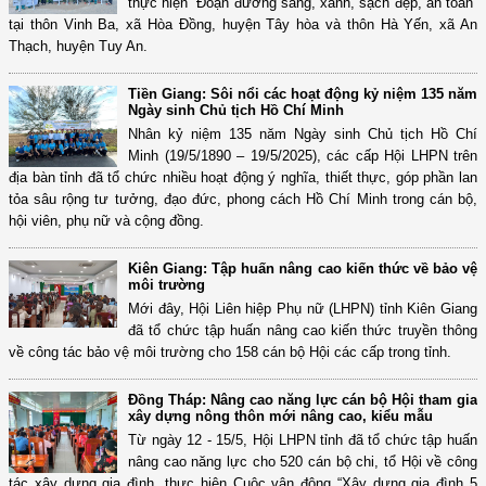
thực hiện “Đoạn đường sáng, xanh, sạch đẹp, an toàn”
tại thôn Vinh Ba, xã Hòa Đồng, huyện Tây hòa và thôn Hà Yến, xã An
Thạch, huyện Tuy An.
Tiền Giang: Sôi nổi các hoạt động kỷ niệm 135 năm
Ngày sinh Chủ tịch Hồ Chí Minh
Nhân kỷ niệm 135 năm Ngày sinh Chủ tịch Hồ Chí
Minh (19/5/1890 – 19/5/2025), các cấp Hội LHPN trên
địa bàn tỉnh đã tổ chức nhiều hoạt động ý nghĩa, thiết thực, góp phần lan
tỏa sâu rộng tư tưởng, đạo đức, phong cách Hồ Chí Minh trong cán bộ,
hội viên, phụ nữ và cộng đồng.
Kiên Giang: Tập huấn nâng cao kiến thức về bảo vệ
môi trường
Mới đây, Hội Liên hiệp Phụ nữ (LHPN) tỉnh Kiên Giang
đã tổ chức tập huấn nâng cao kiến thức truyền thông
về công tác bảo vệ môi trường cho 158 cán bộ Hội các cấp trong tỉnh.
Đồng Tháp: Nâng cao năng lực cán bộ Hội tham gia
xây dựng nông thôn mới nâng cao, kiểu mẫu
Từ ngày 12 - 15/5, Hội LHPN tỉnh đã tổ chức tập huấn
nâng cao năng lực cho 520 cán bộ chi, tổ Hội về công
tác xây dựng gia đình, thực hiện Cuộc vận động “Xây dựng gia đình 5