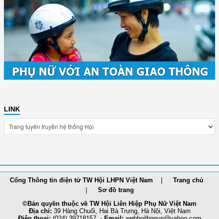
LINK
Cổng Thông tin điện tử TW Hội LHPN Việt Nam
Trang chủ
Sơ đồ trang
©Bản quyền thuộc về TW Hội Liên Hiệp Phụ Nữ Việt Nam
Địa chỉ:
39 Hàng Chuối, Hai Bà Trưng, Hà Nội, Việt Nam
Điện thoại:
(024) 39718157 -
Email:
webhoilh
pnvn@yahoo.com