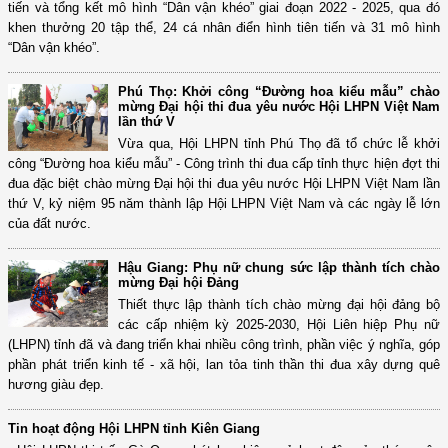
tiến và tổng kết mô hình “Dân vận khéo” giai đoạn 2022 - 2025, qua đó
khen thưởng 20 tập thể, 24 cá nhân điển hình tiên tiến và 31 mô hình
“Dân vận khéo”.
Phú Thọ: Khởi công “Đường hoa kiểu mẫu” chào
mừng Đại hội thi đua yêu nước Hội LHPN Việt Nam
lần thứ V
Vừa qua, Hội LHPN tỉnh Phú Thọ đã tổ chức lễ khởi
công “Đường hoa kiểu mẫu” - Công trình thi đua cấp tỉnh thực hiện đợt thi
đua đặc biệt chào mừng Đại hội thi đua yêu nước Hội LHPN Việt Nam lần
thứ V, kỷ niệm 95 năm thành lập Hội LHPN Việt Nam và các ngày lễ lớn
của đất nước.
Hậu Giang: Phụ nữ chung sức lập thành tích chào
mừng Đại hội Đảng
Thiết thực lập thành tích chào mừng đại hội đảng bộ
các cấp nhiệm kỳ 2025-2030, Hội Liên hiệp Phụ nữ
(LHPN) tỉnh đã và đang triển khai nhiều công trình, phần việc ý nghĩa, góp
phần phát triển kinh tế - xã hội, lan tỏa tinh thần thi đua xây dựng quê
hương giàu đẹp.
Tin hoạt động Hội LHPN tỉnh Kiên Giang