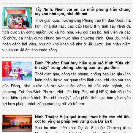
Tây Ninh: Niềm vui an cư nhờ phong trào chung
tay xoá nhà tạm, nhà dột nát
Thời gian qua, hưởng ứng Phong trào thi đua “Xoá nhà
tạm, nhà dột nát”, các cấp Hội LHPN tỉnh Tây Ninh đã
tích cực vận động nguồn lực xã hội hóa, kêu gọi cán bộ, hội viên và các
tổ chức, cá nhân cùng chung tay thực hiện chương trình. Qua đó, nhiều
hoàn cảnh hội viên, phụ nữ khó khăn về nhà ở đã được đón nhận niềm
vui an cư để ổn định cuộc sống.
Bình Phước: Phát huy hiệu quả mô hình “Địa chỉ
tin cậy” trong phòng, chống bạo lực gia đình
Thời gian qua, công tác phòng, chống bạo lực gia đình
luôn nhận được sự quan tâm lãnh đạo, chỉ đạo sát sao
của Đảng, Nhà nước và sự vào cuộc đồng bộ của các ngành, địa
phương. Tại tỉnh Bình Phước, Hội Liên hiệp Phụ nữ (LHPN) tỉnh đã triển
khai hiệu quả mô hình “Địa chỉ tin cậy”, góp phần tích cực bảo vệ quyền
lợi hợp pháp, chính đáng của phụ nữ và trẻ em.
Ninh Thuận: Hiệu quả trong thực hiện các chỉ tiêu
cốt lõi và giải pháp bền vững của Dự án 8
Sau ba năm triển khai Dự án 8 thuộc Chương trình