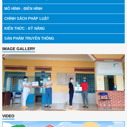
MÔ HÌNH - ĐIỂN HÌNH
CHÍNH SÁCH PHÁP LUẬT
KIẾN THỨC - KỸ NĂNG
SẢN PHẨM TRUYỀN THÔNG
IMAGE GALLERY
VIDEO