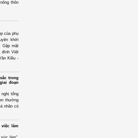
 nông thôn
ệp của phụ
uyện khởi
g: Gặp mặt
 đình Việt
Vân Kiều -
 sắc trong
giai đoạn
 nghị tổng
hen thưởng
cá nhân có
 việc làm
 sức làm”,