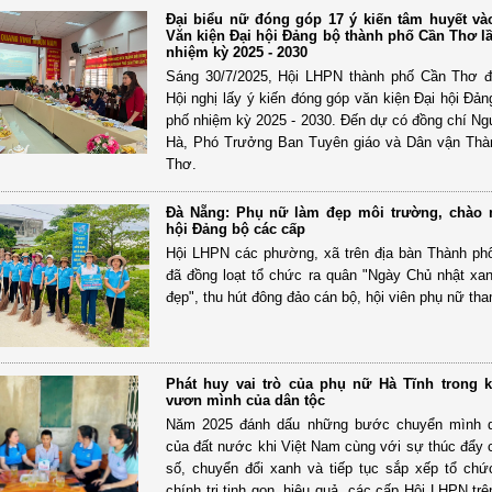
Đại biểu nữ đóng góp 17 ý kiến tâm huyết và
Văn kiện Đại hội Đảng bộ thành phố Cần Thơ l
nhiệm kỳ 2025 - 2030
Sáng 30/7/2025, Hội LHPN thành phố Cần Thơ đ
Hội nghị lấy ý kiến đóng góp văn kiện Đại hội Đản
phố nhiệm kỳ 2025 - 2030. Đến dự có đồng chí N
Hà, Phó Trưởng Ban Tuyên giáo và Dân vận Thà
Thơ.
Đà Nẵng: Phụ nữ làm đẹp môi trường, chào
hội Đảng bộ các cấp
Hội LHPN các phường, xã trên địa bàn Thành p
đã đồng loạt tổ chức ra quân "Ngày Chủ nhật xan
đẹp", thu hút đông đảo cán bộ, hội viên phụ nữ tha
Phát huy vai trò của phụ nữ Hà Tĩnh trong 
vươn mình của dân tộc
Năm 2025 đánh dấu những bước chuyển mình q
của đất nước khi Việt Nam cùng với sự thúc đẩy 
số, chuyển đổi xanh và tiếp tục sắp xếp tổ ch
chính trị tinh gọn, hiệu quả, các cấp Hội LHPN trê