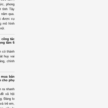
đức, phong
 tỉnh Tây
0 năm qua.
ác được cụ
g mô hình
 nữ.
 công tác
rọng tâm 6
n có thành
át huy vai
ảng, chính
g mua bán
àn cho phụ
n ra nhanh
 đề xã hội
g. Đáng lo
 và trẻ em,