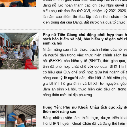
đang nỗ lực hoàn thành các chỉ tiêu Nghị quyết Đ
biểu phụ nữ tỉnh lần thứ XVI, nhiệm kỳ 2021-2026
là năm cao điểm thi đua lập thành tích chào m
kiện trọng đại của Đảng, đất nước và của tổ chức 
Phụ nữ Tiền Giang chủ động phối hợp thực h
sách bảo hiểm xã hội, bảo hiểm y tế gắn với 
sinh xã hội
Nhằm nâng cao nhận thức, trách nhiệm của hội v
và người dân trong việc thực hiện chính sách b
hội (BHXH), bảo hiểm y tế (BHYT), thời gian qua
tỉnh đã phối hợp chặt chẽ với cơ quan BHXH tỉnh 
có hiệu quả Quy chế phối hợp giữa hai ngành để
nâng cao tỷ lệ người dân, đặc biệt là hội viên ph
gia BHYT hộ gia đình và BHXH tự nguyện, góp
đảm an sinh xã hội, thực hiện các tiêu chí tron
nông thôn mới tại địa phương.
Hưng Yên: Phụ nữ Khoái Châu tích cực xây 
thôn mới nâng cao
Bằng những việc làm thiết thực, được triển kha
Hội LHPN huyện Khoát Châu đã và đang thể hiện va