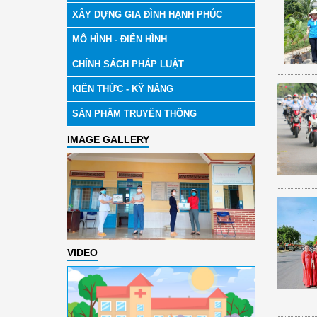
XÂY DỰNG GIA ĐÌNH HẠNH PHÚC
MÔ HÌNH - ĐIỂN HÌNH
CHÍNH SÁCH PHÁP LUẬT
KIẾN THỨC - KỸ NĂNG
SẢN PHẨM TRUYỀN THÔNG
IMAGE GALLERY
VIDEO