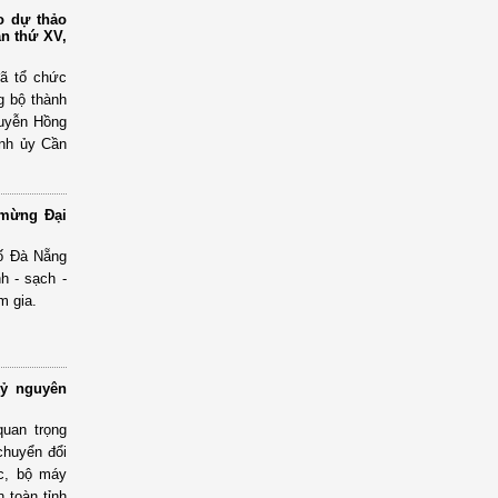
o dự thảo
ần thứ XV,
ã tổ chức
g bộ thành
guyễn Hồng
nh ủy Cần
 mừng Đại
hố Đà Nẵng
h - sạch -
m gia.
kỷ nguyên
uan trọng
chuyển đổi
ức, bộ máy
n toàn tỉnh