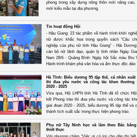
phong trong xây dựng nông thôn mới nâng cao,
mới kiểu mẫu tại địa phương.
Tin hoạt động Hội
- Hậu Giang: 23 tác phẩm về hành trình khởi nghi
nữ được khắc họa trong quyển sách “Câu ch
nghiệp của phụ nữ tỉnh Hậu Giang” - Hải Dươn
cán bộ nữ lãnh đạo, quản lý tỉnh nhân Ngày Gia
Nam 28/6 - Quảng Bình: Ngày hội Sắc màu Bru 
Hành trình khám phá văn hóa và ẩm thực độc đáo
Hà Tĩnh: Biểu dương 95 tập thể, cá nhân xuất
thi đua yêu nước và công tác khen thưởng 
2020 - 2025
Vừa qua, Hội LHPN tỉnh Hà Tĩnh đã tổ chức Hội
kết Phong trào thi đua yêu nước và công tác k
giai đoạn 2020 - 2025, biểu dương 95 tập thể và 
thành tích xuất sắc trong thực hiện phong trào.
Phụ nữ Tây Ninh học và làm theo Bác bằng
thiết thực
Với phương châm “Việc gì có lợi cho dân thì hết