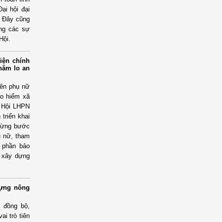
ại hội đại
. Đây cũng
ừng các sự
Hội.
iện chính
chăm lo an
iên phụ nữ
ảo hiểm xã
, Hội LHPN
triển khai
 từng bước
ụ nữ, tham
 phần bảo
g xây dựng
dựng nông
i đồng bộ,
i trò tiên