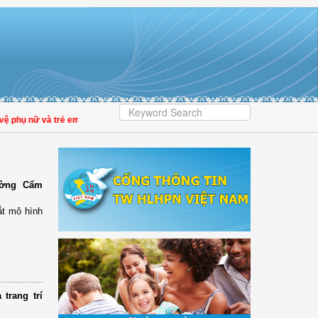
nữ và trẻ em trong thời đại số
| Đại biểu Trần Lan Phương: Giảm tiền kiểm phải
ường Cẩm
ắt mô hình
trang trí