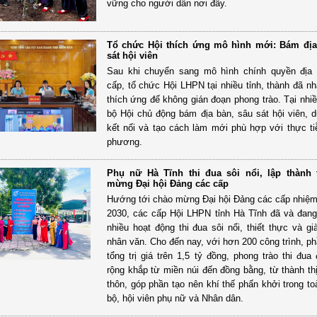
vững cho người dân nơi đây.
Tổ chức Hội thích ứng mô hình mới: Bám địa
sát hội viên
Sau khi chuyển sang mô hình chính quyền địa
cấp, tổ chức Hội LHPN tại nhiều tỉnh, thành đã n
thích ứng để không gián đoạn phong trào. Tại nhiề
bộ Hội chủ động bám địa bàn, sâu sát hội viên, du
kết nối và tạo cách làm mới phù hợp với thực ti
phương.
Phụ nữ Hà Tĩnh thi đua sôi nổi, lập thành 
mừng Đại hội Đảng các cấp
Hướng tới chào mừng Đại hội Đảng các cấp nhiệm
2030, các cấp Hội LHPN tỉnh Hà Tĩnh đã và đang 
nhiều hoạt động thi đua sôi nổi, thiết thực và gi
nhân văn. Cho đến nay, với hơn 200 công trình, ph
tổng trị giá trên 1,5 tỷ đồng, phong trào thi đua
rộng khắp từ miền núi đến đồng bằng, từ thành th
thôn, góp phần tạo nên khí thế phấn khởi trong to
bộ, hội viên phụ nữ và Nhân dân.