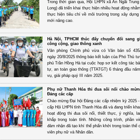
Trong thời gian qua, Hội LHPN xã An Ngãi Trung 
Long) đã triển khai thực hiện nhiều hoạt động nhằ
thực hiện tiêu chí về môi trường trong xây dựng
mới nâng cao.
Hà Nội, TPHCM thúc đẩy chuyển đổi sang g
công cộng, giao thông xanh
Văn phòng Chính phủ vừa có Văn bản số 43
ngày 20/8/2025 thông báo kết luận của Phó Thủ t
phủ Trần Hồng Hà tại cuộc họp sơ kết công tác bả
tự, an toàn giao thông (TTATGT) 6 tháng đầu nă
vụ, giải pháp quý III năm 2025.
Phụ nữ Thanh Hóa thi đua sôi nổi chào mừn
Đảng các cấp
Chào mừng Đại hội Đảng các cấp nhiệm kỳ 2025 -
cấp Hội LHPN tỉnh Thanh Hóa đã và đang triển khai
hoạt động thi đua sôi nổi, thiết thực, ý nghĩa, l
khắp trong toàn tỉnh. Những công trình, phần v
đảm nhận đã tạo khí thế phấn khởi trong toàn thể 
viên phụ nữ và Nhân dân.