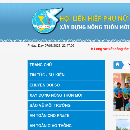
Skip to Content
Friday, Day 07/08/2026
,
22:47:10
Hội LHPN xã Tam Ngãi, Vĩnh Long sơ kết công tác Hội và
TRANG CHỦ
TIN TỨC - SỰ KIỆN
CHUYỂN ĐỔI SỐ
XÂY DỰNG NÔNG THÔN MỚI
BẢO VỆ MÔI TRƯỜNG
AN TOÀN CHO PN&TE
AN TOÀN GIAO THÔNG