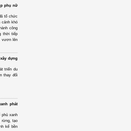
úp phụ nữ
đã tổ chức
n cảnh khó
thành công
 thời tiếp
, vươn lên
n xây dựng
t triển du
m thay đổi
xanh phát
ể phủ xanh
i rừng, tạo
inh kế bền