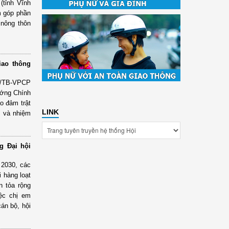
(tỉnh Vĩnh
m góp phần
 nông thôn
iao thông
5/TB-VPCP
ướng Chính
o đảm trật
LINK
m và nhiệm
g Đại hội
 2030, các
 hàng loạt
an tỏa rộng
iệc chị em
cán bộ, hội