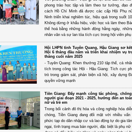
phong trào học tập và làm theo tư tưởng, đạo 
cách Hồ Chí Minh đã được các cấp Hội Phụ nữ
Ninh triển khai nghiêm túc, hiệu quả trong suốt 1
Không dừng ở khẩu hiệu, việc học và làm theo B
thể hoá bằng những hành động hằng ngày, nhữn
nhân văn và sự lan tỏa tích cực trong hội viên phụ
Hội LHPN tỉnh Tuyên Quang, Hậu Giang sơ kết
Hội 6 tháng đầu năm và triển khai nhiệm vụ t
tháng cuối năm 2025
- Tuyên Quang: Khen thưởng 210 tập thể, cá nhâ
tích trong công tác Hội - Hậu Giang: Tích cực ph
trò trong giám sát, phản biện xã hội, xây dựng Đ
quyền vững mạnh
Tiền Giang: Đẩy mạnh công tác phòng, chốn
người giai đoạn 2021 - 2025, hướng đến an to
nữ và trẻ em
Trong bối cảnh đô thị hóa và công nghiệp hóa diễ
chóng, Tiền Giang đang đối mặt với nhiều vấn
phức tạp do dân nhập cư và lao động tự do gia tăn
ngại, tình trạng mua bán người, đặc biệt là phụ nữ