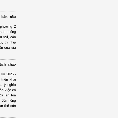
 bàn, sâu
 phương 2
hanh chóng
u nơi, cán
y trì nhịp
ễn của địa
tích chào
 kỳ 2025 -
triển khai
àu ý nghĩa
ần việc có
 đã lan tỏa
ị đến nông
àn thể cán