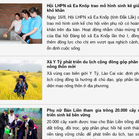
Hội LHPN xã Ea Knốp trao mô hình sinh kế gi
khó khăn
Ngày 16/8, Hội LHPN xã Ea Knốp (tỉnh Đắk Lắk) 
trao mô hình sinh kế cho hội viên phụ nữ có hoà
khăn trên địa bàn. Hoạt động nhằm chào mừng 
của Đại hội Đảng bộ xã Ea Knốp lần thứ I, đồng
thêm động lực cho chị em vượt qua nghịch cảnh
ổn định cuộc sống.
Xã Y Tý phát triển du lịch cộng đồng góp phầ
nông thôn mới
Xã vùng cao biên giới Y Tý, Lào Cai xác định phá
lịch cộng đồng là hướng đi chủ đạo, góp phần là
diện mạo nông thôn ở địa phương.
Phụ nữ Bản Liền tham gia trồng 20.000 cây 
triển sinh kế bền vững
20.000 cây xanh được trao cho Bản Liền trồng đ
đất trống, đồi trọc, góp phần phục hồi hệ sinh thá
nền tảng vững chắc để phát triển du lịch, tạo s