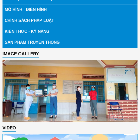
MÔ HÌNH - ĐIỂN HÌNH
CHÍNH SÁCH PHÁP LUẬT
KIẾN THỨC - KỸ NĂNG
SẢN PHẨM TRUYỀN THÔNG
IMAGE GALLERY
VIDEO