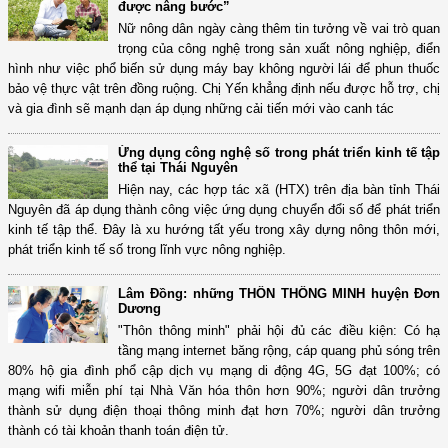
được nâng bước”
Nữ nông dân ngày càng thêm tin tưởng về vai trò quan
trọng của công nghệ trong sản xuất nông nghiệp, điển
hình như việc phổ biến sử dụng máy bay không người lái để phun thuốc
bảo vệ thực vật trên đồng ruộng. Chị Yến khẳng định nếu được hỗ trợ, chị
và gia đình sẽ mạnh dạn áp dụng những cải tiến mới vào canh tác
Ứng dụng công nghệ số trong phát triển kinh tế tập
thể tại Thái Nguyên
Hiện nay, các hợp tác xã (HTX) trên địa bàn tỉnh Thái
Nguyên đã áp dụng thành công việc ứng dụng chuyển đổi số để phát triển
kinh tế tập thể. Đây là xu hướng tất yếu trong xây dựng nông thôn mới,
phát triển kinh tế số trong lĩnh vực nông nghiệp.
Lâm Đồng: những THÔN THÔNG MINH huyện Đơn
Dương
"Thôn thông minh" phải hội đủ các điều kiện: Có hạ
tầng mạng internet băng rộng, cáp quang phủ sóng trên
80% hộ gia đình phổ cập dịch vụ mạng di động 4G, 5G đạt 100%; có
mạng wifi miễn phí tại Nhà Văn hóa thôn hơn 90%; người dân trưởng
thành sử dụng điện thoại thông minh đạt hơn 70%; người dân trưởng
thành có tài khoản thanh toán điện tử.