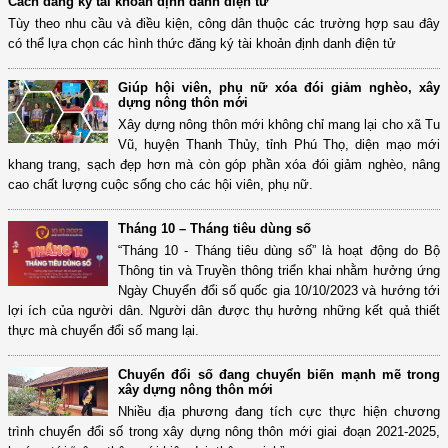
Cách đăng ký tài khoản định danh điện tử
Tùy theo nhu cầu và điều kiện, công dân thuộc các trường hợp sau đây
có thể lựa chọn các hình thức đăng ký tài khoản định danh điện tử
Giúp hội viên, phụ nữ xóa đói giảm nghèo, xây
dựng nông thôn mới
Xây dựng nông thôn mới không chỉ mang lại cho xã Tu
Vũ, huyện Thanh Thủy, tỉnh Phú Thọ, diện mạo mới
khang trang, sạch đẹp hơn mà còn góp phần xóa đói giảm nghèo, nâng
cao chất lượng cuộc sống cho các hội viên, phụ nữ.
Tháng 10 – Tháng tiêu dùng số
“Tháng 10 - Tháng tiêu dùng số” là hoạt động do Bộ
Thông tin và Truyền thông triển khai nhằm hưởng ứng
Ngày Chuyển đổi số quốc gia 10/10/2023 và hướng tới
lợi ích của người dân. Người dân được thụ hưởng những kết quả thiết
thực mà chuyển đổi số mang lại.
Chuyển đổi số đang chuyển biến mạnh mẽ trong
xây dựng nông thôn mới
Nhiều địa phương đang tích cực thực hiện chương
trình chuyển đổi số trong xây dựng nông thôn mới giai đoạn 2021-2025,