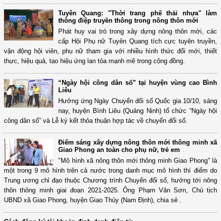
Tuyên Quang: "Thời trang phế thải nhựa" làm
thông điệp truyền thông trong nông thôn mới
Phát huy vai trò trong xây dựng nông thôn mới, các
cấp Hội Phụ nữ Tuyên Quang tích cực tuyên truyền,
vận động hội viên, phụ nữ tham gia với nhiều hình thức đổi mới, thiết
thực, hiệu quả, tạo hiệu ứng lan tỏa mạnh mẽ trong cộng đồng.
“Ngày hội công dân số” tại huyện vùng cao Bình
Liêu
Hưởng ứng Ngày Chuyển đổi số Quốc gia 10/10, sáng
nay, huyện Bình Liêu (Quảng Ninh) tổ chức “Ngày hội
công dân số” và Lễ ký kết thỏa thuận hợp tác về chuyển đổi số.
Điểm sáng xây dựng nông thôn mới thông minh xã
Giao Phong an toàn cho phụ nữ, trẻ em
"Mô hình xã nông thôn mới thông minh Giao Phong" là
một trong 9 mô hình trên cả nước trong danh mục mô hình thí điểm do
Trung ương chỉ đạo thuộc Chương trình Chuyển đổi số, hướng tới nông
thôn thông minh giai đoạn 2021-2025. Ông Phạm Văn Sơn, Chủ tịch
UBND xã Giao Phong, huyện Giao Thủy (Nam Định), chia sẻ .