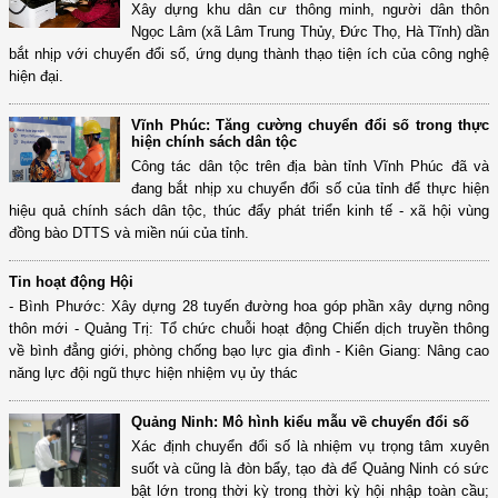
Xây dựng khu dân cư thông minh, người dân thôn
Ngọc Lâm (xã Lâm Trung Thủy, Đức Thọ, Hà Tĩnh) dần
bắt nhịp với chuyển đổi số, ứng dụng thành thạo tiện ích của công nghệ
hiện đại.
Vĩnh Phúc: Tăng cường chuyển đổi số trong thực
hiện chính sách dân tộc
Công tác dân tộc trên địa bàn tỉnh Vĩnh Phúc đã và
đang bắt nhịp xu chuyển đổi số của tỉnh để thực hiện
hiệu quả chính sách dân tộc, thúc đẩy phát triển kinh tế - xã hội vùng
đồng bào DTTS và miền núi của tỉnh.
Tin hoạt động Hội
- Bình Phước: Xây dựng 28 tuyến đường hoa góp phần xây dựng nông
thôn mới - Quảng Trị: Tổ chức chuỗi hoạt động Chiến dịch truyền thông
về bình đẳng giới, phòng chống bạo lực gia đình - Kiên Giang: Nâng cao
năng lực đội ngũ thực hiện nhiệm vụ ủy thác
Quảng Ninh: Mô hình kiểu mẫu về chuyển đổi số
Xác định chuyển đổi số là nhiệm vụ trọng tâm xuyên
suốt và cũng là đòn bẩy, tạo đà để Quảng Ninh có sức
bật lớn trong thời kỳ trong thời kỳ hội nhập toàn cầu;