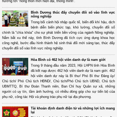
hướng tới “nông thôn mới hiện đại, thông minh”.
Bình Dương thúc đẩy chuyển đổi số vào lĩnh vực
nông nghiệp
Trong bối cảnh hội nhập quốc tế, biến đổi khí hậu, dịch
bệnh diễn biến phức tạp, khó lường, chuyển đổi số
chính là "chìa khóa" cho sự phát triển bền vững của ngành Nông nghiệp.
Nắm bắt xu thế này, tỉnh Bình Dương đã tích cực ứng dụng khoa học
công nghệ, bước đầu hình thành hệ sinh thái đổi mới sáng tạo, thúc đẩy
chuyển đổi số vào lĩnh vực nông nghiệp.
Hòa Bình có 462 hội viên danh dự là nam giới
Trong 9 tháng đầu năm 2023, Hội LHPN tỉnh Hòa Bình
đã kết nạp được 462 hội viên danh dự là nam giới. 462
hội viên danh dự này là Bí thư/ Phó Bí thư Đảng ủy/
Chủ tịch/ Phó Chủ tịch HĐND/, Chủ tịch/Phó Chủ tịch UBND, Chủ tịch
UBMTTQ, Bí thư Đoàn Thanh niên, Ban Chỉ huy Quân sự xã, những
người có uy tín, tầm ảnh hưởng, có nhiều đóng góp cho sự tiến bộ của
phụ nữ, công tác Hội và phong trào phụ nữ tại địa phương.
Tài khoản định danh điện tử và những lợi ích mang
lại