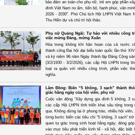
bảo đảm an toàn cho phụ nữ, trẻ em góp phần xâ
đình Việt Nam no ấm, tiến bộ, hạnh phúc, văn minh
2026 - 2030". Phó Chủ tịch Hội LHPN Việt Nam 
Thu Hiền dự và chủ trì hội thảo.
Phụ nữ Quảng Ngãi: Tự hào với nhiều công tr
việc mừng Đảng, mừng Xuân
Hòa trong không khí hân hoan của cả nước 
thành công Đại hội đại biểu toàn quốc lần thứ XI
và kỷ niệm 96 năm Ngày thành lập Đảng Cộng sả
(3/2/1930 - 3/2/2026), các cấp Hội LHPN trong tỉ
loạt ra quân với nhiều công trình, phần việc thi
nghĩa.
Lâm Đồng: Biến “5 không, 3 sạch” thành thó
giác hằng ngày của hội viên, phụ nữ
Cuộc vận động “Xây dựng gia đình 5 không, 3 
các cấp Hội LHPN tỉnh triển khai sâu rộng trong
qua. Không dừng lại ở phong trào, nhiều hội viên,
từng bước biến các tiêu chí “5 không, 3 sạch” trở
quen tự giác trong sinh hoạt hằng ngày; đóng góp 
vào mục tiêu phát triển kinh tế - xã hội, đặc biệ