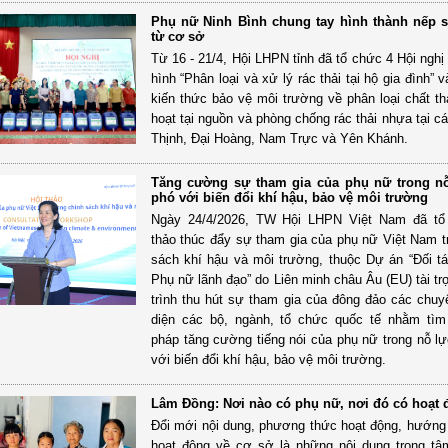
Phụ nữ Ninh Bình chung tay hình thành nếp 
từ cơ sở
Từ 16 - 21/4, Hội LHPN tỉnh đã tổ chức 4 Hội nghị
hình “Phân loại và xử lý rác thải tại hộ gia đình” 
kiến thức bảo vệ môi trường về phân loại chất thả
hoạt tại nguồn và phòng chống rác thải nhựa tại c
Thịnh, Đại Hoàng, Nam Trực và Yên Khánh.
Tăng cường sự tham gia của phụ nữ trong n
phó với biến đổi khí hậu, bảo vệ môi trường
Ngày 24/4/2026, TW Hội LHPN Việt Nam đã tổ
thảo thúc đẩy sự tham gia của phụ nữ Việt Nam t
sách khí hậu và môi trường, thuộc Dự án “Đối t
Phụ nữ lãnh đạo” do Liên minh châu Âu (EU) tài t
trình thu hút sự tham gia của đông đảo các chuyê
diện các bộ, ngành, tổ chức quốc tế nhằm tìm
pháp tăng cường tiếng nói của phụ nữ trong nỗ l
với biến đổi khí hậu, bảo vệ môi trường.
Lâm Đồng: Nơi nào có phụ nữ, nơi đó có hoạt 
Đổi mới nội dung, phương thức hoạt động, hướn
hoạt động về cơ sở là những nội dung trọng t