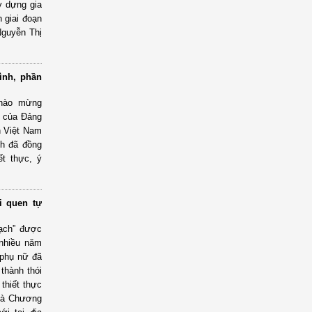
y dựng gia
 giai đoạn
Nguyễn Thị
ình, phần
chào mừng
V của Đảng
n Việt Nam
nh đã đồng
ết thực, ý
i quen tự
sạch” được
 nhiều năm
 phụ nữ đã
 thành thói
thiết thực
t là Chương