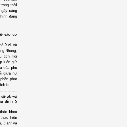
trong thời
 ngày càng
chính đáng
nữ vào cơ
hoá XVI và
ồng Nhung,
 tịch Hội
p luôn giữ
ia của phụ
ối giữa nữ
 phần phát
nh trị.
nữ và trẻ
ia đình 5
thảo khoa
 thực hiện
, 3 an” và