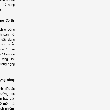
c, kỹ năng
h.
ng đô thị
ịch ở Đồng
h sạn nói
i đây đang
ỏ như nhắc
huốc”, vận
h “Điểm du
t Đồng Hới
trong cộng
dựng nông
nh, dấu ấn
 đường hoa
ẹp hay các
từ mỗi mái
ách nhiệm,