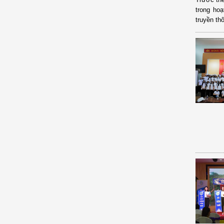
trong ho
truyền th