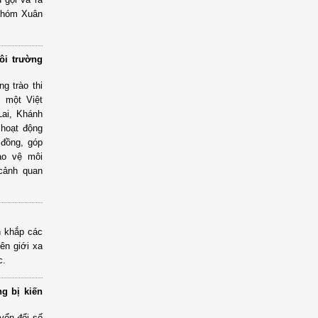
 khóm Xuân
ôi trường
g trào thi
ì một Việt
Lai, Khánh
 hoạt động
 đồng, góp
ảo vệ môi
 cảnh quan
n khắp các
ên giới xa
c.
g bị kiến
yển đổi số