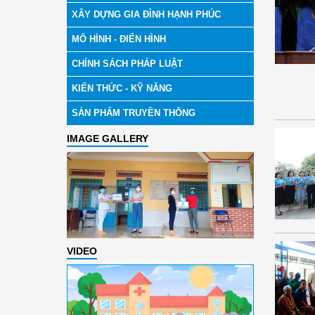
XÂY DỰNG GIA ĐÌNH HẠNH PHÚC
MÔ HÌNH - ĐIỂN HÌNH
CHÍNH SÁCH PHÁP LUẬT
KIẾN THỨC - KỸ NĂNG
SẢN PHẨM TRUYỀN THÔNG
IMAGE GALLERY
VIDEO