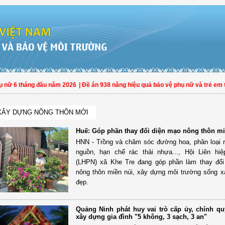
6 tháng đầu năm 2026
| Đề án 938 nâng hiệu quả bảo vệ phụ nữ và trẻ em trong t
XÂY DỰNG NÔNG THÔN MỚI
Huế: Góp phần thay đổi diện mạo nông thôn mi
HNN - Trồng và chăm sóc đường hoa, phân loại rá
nguồn, hạn chế rác thải nhựa..., Hội Liên hi
(LHPN) xã Khe Tre đang góp phần làm thay đổi
nông thôn miền núi, xây dựng môi trường sống x
đẹp.
Quảng Ninh phát huy vai trò cấp ủy, chính qu
xây dựng gia đình "5 không, 3 sạch, 3 an"