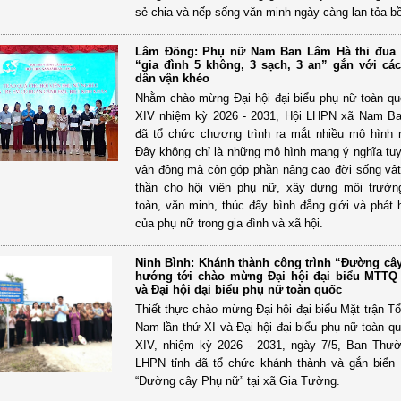
sẻ chia và nếp sống văn minh ngày càng lan tỏa b
Lâm Đồng: Phụ nữ Nam Ban Lâm Hà thi đua
“gia đình 5 không, 3 sạch, 3 an” gắn với cá
dân vận khéo
Nhằm chào mừng Đại hội đại biểu phụ nữ toàn qu
XIV nhiệm kỳ 2026 - 2031, Hội LHPN xã Nam B
đã tổ chức chương trình ra mắt nhiều mô hình
Đây không chỉ là những mô hình mang ý nghĩa tuy
vận động mà còn góp phần nâng cao đời sống vật 
thần cho hội viên phụ nữ, xây dựng môi trườn
toàn, văn minh, thúc đẩy bình đẳng giới và phát h
của phụ nữ trong gia đình và xã hội.
Ninh Bình: Khánh thành công trình “Đường câ
hướng tới chào mừng Đại hội đại biểu MTTQ
và Đại hội đại biểu phụ nữ toàn quốc
Thiết thực chào mừng Đại hội đại biểu Mặt trận Tổ
Nam lần thứ XI và Đại hội đại biểu phụ nữ toàn qu
XIV, nhiệm kỳ 2026 - 2031, ngày 7/5, Ban Thư
LHPN tỉnh đã tổ chức khánh thành và gắn biển 
“Đường cây Phụ nữ” tại xã Gia Tường.