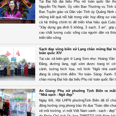
Tại Đại hội đại biểu Phụ nữ toàn quốc lần th
Nguyễn Thị Hạnh, Ủy viên Ban Thường vụ Tỉnh 
Ban Tuyên giáo và Dân vận Tỉnh ủy Quảng Ninh 
những kết quả nổi bật trong việc huy động sự và
cả hệ thống chính trị để triển khai hiệu quả Cuộ
"Xây dựng gia đình 5 không, 3 sạch, 3 an", góp
cao chất lượng cuộc sống của người dân và thú
triển bền vững.
Sạch đẹp vùng biên xứ Lạng chào mừng Đại h
toàn quốc XIV
Tại các xã biên giới ở Lạng Sơn như: Hoàng Văn
Đăng, đường làng, ngõ xóm được trang trí cờ 
cảnh, tường bích họa, mô hình “Ngôi nhà xan
đáng là công trình điểm “An toàn- Sáng- Xanh- 
chào mừng Đại hội đại biểu Phụ nữ toàn quốc lần 
An Giang: Phụ nữ phường Tịnh Biên ra mắ
“Nhà sạch - Ngõ đẹp”
Ngày 6/6, Hội LHPN phườngTịnh Biên đã tổ chứ
động hưởng ứng phong trào thi đua “Toàn dân chu
vệ môi trường, vì một Việt Nam xanh - sạch - đẹp
do Đoàn Chủ tịch Ủy ban TWMTTQ Việt Nam kêu 