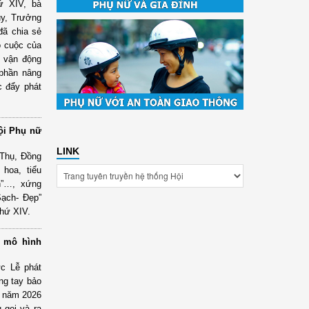
ứ XIV, bà
ủy, Trưởng
đã chia sẻ
o cuộc của
c vận động
 phần nâng
c đẩy phát
ội Phụ nữ
LINK
 Thụ, Đồng
hoa, tiểu
h”…, xứng
Sạch- Đẹp”
thứ XIV.
t mô hình
c Lễ phát
ng tay bảo
” năm 2026
gọi và ra