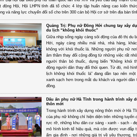
ạt động Hội, Hội LHPN tỉnh đã tổ chức 4 lớp tập huấn nâng cao kiến thứ
ông và năng lực chuyển đổi số cho trên 300 cán bộ Hội cơ sở trên địa bàn tỉn
Quảng Trị: Phụ nữ Đồng Hới chung tay xây dự
du lịch “không khói thuốc”
Giữa nhịp sống ngày càng sôi động của đô thị du l
Hới, ngày càng nhiều mái nhà, nhà hàng, khác
không với khói thuốc lá. Những người phụ nữ nơ
âm thầm thay đổi cộng đồng từ những việc rất nh
người thân bỏ thuốc, dựng biển “Không khói t
động người dân thay đổi thói quen. Từ đó, mô hìn
lịch không khói thuốc lá” đang dần tạo nên mộ
xanh sạch hơn trong mắt du khách và người dân 
đồng.
Dấu ấn phụ nữ Hà Tĩnh trong hành trình xây 
thôn mới
Trong hành trình xây dựng nông thôn mới ở Hà Tĩ
của phụ nữ không chỉ hiện diện trên những tuyến
rực rỡ, những khu dân cư sáng - xanh - sạch - đ
mô hình kinh tế hiệu quả, mà còn được vun đắp 
ấm gia đình - nơi những giá trị về yêu thương, tr