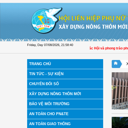
Skip to Content
Friday, Day 07/08/2026
,
21:58:41
Hội LHPN xã Tam Ngãi, Vĩnh Long sơ kết công tác Hội và phong trào phụ nữ 
TRANG CHỦ
TIN TỨC - SỰ KIỆN
CHUYỂN ĐỔI SỐ
XÂY DỰNG NÔNG THÔN MỚI
BẢO VỆ MÔI TRƯỜNG
AN TOÀN CHO PN&TE
AN TOÀN GIAO THÔNG