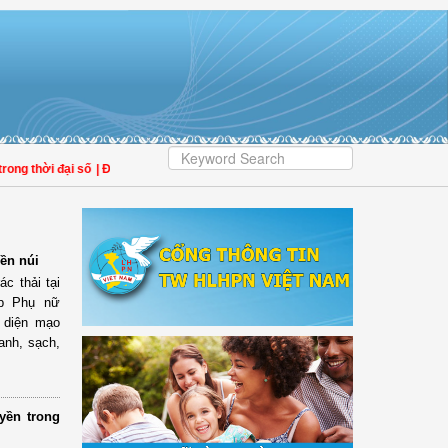
hời đại số
| Đại biểu Trần Lan Phương: Giảm tiền kiểm phải đi cùng hậu kiểm th
ền núi
c thải tại
ệp Phụ nữ
 diện mạo
anh, sạch,
yền trong