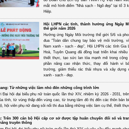
mắt mô hình điểm “Nhà sạch - Ngõ đẹp” tại tổ 3
Hiệp.
Hội LHPN các tỉnh, thành hưởng ứng Ngày M
thế giới năm 2026
Hưởng ứng Ngày Môi trường thế giới 5/6 và phon
đua “Toàn dân chung tay bảo vệ môi trường, v
Nam xanh - sạch - đẹp”, Hội LHPN các tỉnh Gia 
Hoà, Tuyên Quang đã đồng loạt triển khai nhiều
thiết thực, tạo sức lan tỏa mạnh mẽ trong cộng
phần nâng cao nhận thức, thay đổi hành vi b
trường, giảm thiểu rác thải nhựa và xây dựng
xanh - sạch - đẹp.
ang: Từ những việc làm nhỏ đến những công trình lớn
 Đại hội đại biểu phụ nữ toàn quốc lần thứ XIV, nhiệm kỳ 2026 - 2031, trê
ủa tỉnh, từ vùng thấp đến vùng cao, từ trung tâm đô thị đến các thôn bản bi
bộ, hội viên phụ nữ đang sôi nổi thi đua bằng những việc làm cụ thể, thiết thự
: Trên 300 cán bộ Hội cấp cơ sở được tập huấn chuyển đổi số và tran
 năng truyền thông
m Đại hội đại biểu phụ nữ toàn quốc lần thứ XIV và yêu cầu đẩy mạnh chu