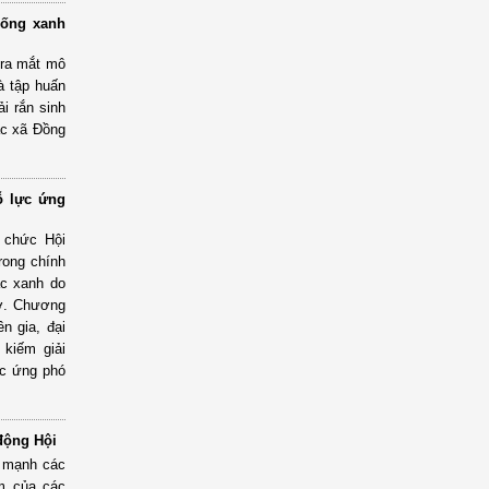
sống xanh
 ra mắt mô
và tập huấn
i rắn sinh
ác xã Đồng
ỗ lực ứng
 chức Hội
rong chính
ác xanh do
rợ. Chương
n gia, đại
 kiếm giải
ực ứng phó
động Hội
g mạnh các
âm của các