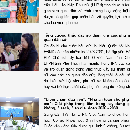
cấp Hội Liên hiệp Phụ nữ (LHPN) tỉnh thực hiện 
gian vừa qua. Nhờ đó chất lượng hoạt động hội
được nâng lên, góp phần bảo vệ quyền, lợi ích 
cho hội viên, phụ nữ.
Tăng cường thúc đẩy sự tham gia của phụ 
quan dân cử
Chuẩn bị cho cuộc bầu cử đại biểu Quốc hội k
HĐND các cấp nhiệm kỳ 2026-2031, bà Nguyễn H
Phó Chủ tịch Ủy ban MTTQ Việt Nam tỉnh, Chủ
LHPN tỉnh Phú Thọ, nhấn mạnh: Hội LHPN các cấ
vai trò quan trọng trong việc thúc đẩy sự tham g
nữ vào các cơ quan dân cử; đồng thời là cầu n
đại biểu với hội viên, phụ nữ và Nhân dân, góp
huy vai trò thực chất của phụ nữ trong đời sống chí
“Điểm chạm đầu tiên”, “Nhà an toàn cho phụ 
em”: Giải pháp trọng tâm trong xây dựng g
không, 3 sạch, 3 an giai đoạn 2026 - 2030
Sáng 6/2, TW Hội LHPN Việt Nam tổ chức Hội 
học "Cơ sở khoa học, định hướng và giải pháp
Cuộc vận động Xây dựng gia đình 5 không, 3 sạch