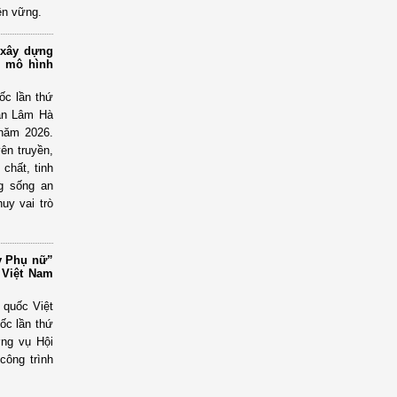
ền vững.
 xây dựng
c mô hình
ốc lần thứ
an Lâm Hà
 năm 2026.
ên truyền,
chất, tinh
g sống an
uy vai trò
y Phụ nữ”
 Việt Nam
 quốc Việt
ốc lần thứ
ờng vụ Hội
công trình