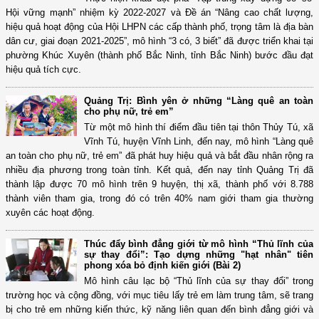
Hội vững mạnh” nhiệm kỳ 2022-2027 và Đề án “Nâng cao chất lượng,
hiệu quả hoạt động của Hội LHPN các cấp thành phố, trọng tâm là địa bàn
dân cư, giai đoạn 2021-2025”, mô hình “3 có, 3 biết” đã được triển khai tại
phường Khúc Xuyên (thành phố Bắc Ninh, tỉnh Bắc Ninh) bước đầu đạt
hiệu quả tích cực.
Quảng Trị: Bình yên ở những “Làng quê an toàn
cho phụ nữ, trẻ em”
Từ một mô hình thí điểm đầu tiên tại thôn Thủy Tú, xã
Vĩnh Tú, huyện Vĩnh Linh, đến nay, mô hình “Làng quê
an toàn cho phụ nữ, trẻ em” đã phát huy hiệu quả và bắt đầu nhân rộng ra
nhiều địa phương trong toàn tỉnh. Kết quả, đến nay tỉnh Quảng Trị đã
thành lập được 70 mô hình trên 9 huyện, thị xã, thành phố với 8.788
thành viên tham gia, trong đó có trên 40% nam giới tham gia thường
xuyên các hoạt động.
Thúc đẩy bình đẳng giới từ mô hình “Thủ lĩnh của
sự thay đổi”: Tạo dựng những "hạt nhân" tiên
phong xóa bỏ định kiến giới (Bài 2)
Mô hình câu lạc bộ “Thủ lĩnh của sự thay đổi” trong
trường học và cộng đồng, với mục tiêu lấy trẻ em làm trung tâm, sẽ trang
bị cho trẻ em những kiến thức, kỹ năng liên quan đến bình đẳng giới và