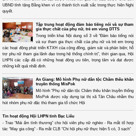
UBND tỉnh tặng Bằng khen vì có thành tích xuất sắc trong thực hiện Nghị
quyết.
Tập trung hoạt động đảm bảo tiếng nói và sự tham
gia thực chất của phụ nữ, trẻ em vùng DTTS
Trong triển khai Nội dung số 3 về “Đảm bảo tiếng nói
và sự tham gia thực chất của phụ nữ và trẻ em trong
các hoạt động phát triển KTXH của cộng đồng, giám sát và phản biện; hỗ
trợ phụ nữ tham gia lãnh đạo trong hệ thống chính trị”, thời gian qua, Hội
LHPN các cấp đã có những hoạt động ưu tiên, trọng tâm và đạt được
những kết quả nhất định.
An Giang: Mô hình Phụ nữ dân tộc Chăm thêu khăn
truyền thống MisPok
Mô hình “Phụ nữ dân tộc Chăm thêu khăn truyền thống
MisPok được xây dựng tại thị xã Tân Châu nhằm thu
hút nhóm phụ nữ đặc thù tham gia tổ chức Hội
Tin hoạt động Hội LHPN tỉnh Bạc Liêu
- Trao “Mái ấm tình thương” cho hội viên phụ nữ nghèo - Ra mắt tổ hợp
tác “May gia công” - Ra mắt CLB “Chi hội phụ nữ thực hiện 5 có, 3 sạch”