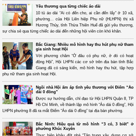
Yêu thương qua từng chiếc áo dài
10 tủ áo dài “Ai có đến cho, ai cần đến lấy” ở 10 xã,
phường… của Hội Liên hiệp Phụ nữ (HLHPN) thị xã
Hương Thủy, tỉnh Thừa Thiên Huế đã gửi yêu thương,
sự chia sẻ qua từng chiếc áo dài đến những hội viên còn khó khăn.
Bắc Giang: Nhiều mô hình hay thu hút phụ nữ tham
gia sinh hoạt Hội
Với phương châm “Ở đâu có phụ nữ, ở đó có hoạt
động Hội”, Hội LHPN các cơ sở trên địa bàn tỉnh Bắc
Giang đã có sáng kiến, mô hình hay thu hút, tập hợp
phụ nữ tham gia sinh hoạt Hội.
Ngôi nhà Hội ấm áp tình yêu thương với Điểm “Áo
dài 0 đồng”
Được sự hướng dẫn, chỉ đạo từ Hội LHPN Quận 8, TP
Hồ Chí Minh, về thành lập mô hình “Áo dài 0 đồng”, Hội
LHPN phường 8 đã ra mắt Điểm “Áo dài 0 đồng” tại địa bàn phường.
Bắc Ninh: Hiệu quả từ mô hình “3 có, 3 biết” ở
phường Khúc Xuyên
Thực hiện khâu đột phá “Tập trung xây dựng cơ sở