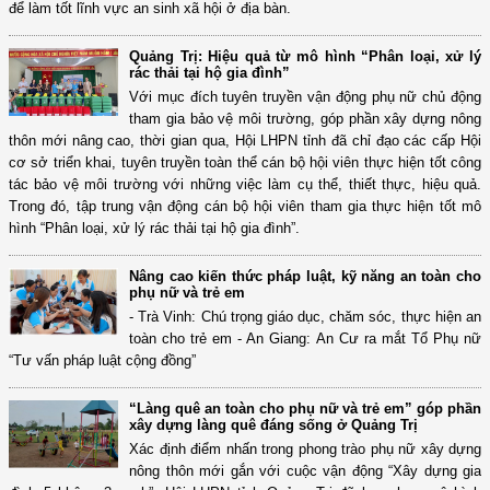
để làm tốt lĩnh vực an sinh xã hội ở địa bàn.
Quảng Trị: Hiệu quả từ mô hình “Phân loại, xử lý
rác thải tại hộ gia đình”
Với mục đích tuyên truyền vận động phụ nữ chủ động
tham gia bảo vệ môi trường, góp phần xây dựng nông
thôn mới nâng cao, thời gian qua, Hội LHPN tỉnh đã chỉ đạo các cấp Hội
cơ sở triển khai, tuyên truyền toàn thể cán bộ hội viên thực hiện tốt công
tác bảo vệ môi trường với những việc làm cụ thể, thiết thực, hiệu quả.
Trong đó, tập trung vận động cán bộ hội viên tham gia thực hiện tốt mô
hình “Phân loại, xử lý rác thải tại hộ gia đình”.
Nâng cao kiến thức pháp luật, kỹ năng an toàn cho
phụ nữ và trẻ em
- Trà Vinh: Chú trọng giáo dục, chăm sóc, thực hiện an
toàn cho trẻ em - An Giang: An Cư ra mắt Tổ Phụ nữ
“Tư vấn pháp luật cộng đồng”
“Làng quê an toàn cho phụ nữ và trẻ em” góp phần
xây dựng làng quê đáng sống ở Quảng Trị
Xác định điểm nhấn trong phong trào phụ nữ xây dựng
nông thôn mới gắn với cuộc vận động “Xây dựng gia