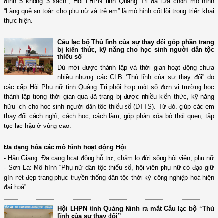
đình 5 không 3 sạch”, Hội LHPN tỉnh Quảng Trị đã lựa chọn mô hình
“Làng quê an toàn cho phụ nữ và trẻ em” là mô hình cốt lõi trong triển khai
thực hiện.
Câu lạc bộ Thủ lĩnh của sự thay đổi góp phần trang
bị kiến thức, kỹ năng cho học sinh người dân tộc
thiểu số
Dù mới được thành lập và thời gian hoạt động chưa
nhiều nhưng các CLB “Thủ lĩnh của sự thay đổi” do
các cấp Hội Phụ nữ tỉnh Quảng Trị phối hợp một số đơn vị trường học
thành lập trong thời gian qua đã trang bị được nhiều kiến thức, kỹ năng
hữu ích cho học sinh người dân tộc thiểu số (DTTS). Từ đó, giúp các em
thay đổi cách nghĩ, cách học, cách làm, góp phần xóa bỏ thói quen, tập
tục lạc hậu ở vùng cao.
Đa dạng hóa các mô hình hoạt động Hội
- Hậu Giang: Đa dạng hoạt động hỗ trợ, chăm lo đời sống hội viên, phụ nữ
- Sơn La: Mô hình “Phụ nữ dân tộc thiểu số, hội viên phụ nữ có đạo giữ
gìn nét đẹp trang phục truyền thống dân tộc thời kỳ công nghiệp hoá hiện
đại hoá”
Hội LHPN tỉnh Quảng Ninh ra mắt Câu lạc bộ “Thủ
lĩnh của sự thay đổi”