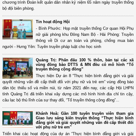
chương trình Đoàn kết quân dân nhân kỷ niệm 65 năm ngày truyền thống
bộ đội biên phòng.
Tin hoạt động Hội
- Bình Phước: Họp mặt truyền thống Cơ quan Hội Phụ
nữ giải phóng khu Đông Nam Bộ - Hải Phòng: Truyền
thông về Di cư an toàn và phòng, chống mua bán
người - Hưng Yên: Tuyên truyền pháp luật cho học sinh
Quảng Trị: Phấn đấu 100 % thôn, bản tại các xã
vùng đồng bào DTTS & MN đều có mô hình “Tổ
truyền thông cộng đồng”
Thực hiện Dự án 8 “Thực hiện bình đẳng giới và giải
quyết những vấn đề cấp thiết đối với phụ nữ và trẻ em” vùng đồng bào
dân tộc thiểu số và miền núi, từ năm 2021 đến nay, các cấp Hội LHPN
tỉnh Quảng Trị đã triển khai xây dựng các mô hình hình địa chỉ tin cậy,
câu lạc bộ thủ lĩnh của sự thay đổi, “Tổ truyền thông cộng đồng”...
Khánh Hoà: Gần 100 tuyên truyền viên tham gia
Giao lưu sáng kiến truyền thông “Thực hiện bình
đẳng giới và giải quyết những vấn đề cấp thiết đối
với phụ nữ trẻ em"
Triển khai các hoạt động của dự án “Thực hiện bình đẳng giới và giải