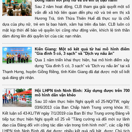
Đồng hành với phụ nữ và trẻ em bị bạo hành
Sau 2 năm hoạt động, CLB tham gia giải quyết một số
vấn đề xã hội liên quan đến phụ nữ và trẻ em thị xã
Hương Trà, tỉnh Thừa Thiên Huế đã thực sự là chỗ
dựa của phụ nữ, trẻ em bị bạo hành, xâm hại trên địa bàn. CLB luôn có
mặt kịp thời để bảo vệ quyền lợi cũng như động viên, khích lệ tinh thần
dám đứng lên đòi quyền lợi của các nạn nhân.
Kiên Giang: Một số kết quả từ hai mô hình điểm
"Gia đình 5 có, 3 sạch" và "Dịch vụ nấu ăn"
Qua 1 năm triển khai thực hiện, hai mô hình điểm xây
dựng “Gia đình 5 có, 3 sạch” và “Dịch vụ nấu ăn” tại xã
Thạnh Hưng, huyện Giồng Riềng, tỉnh Kiên Giang đã đạt được một số kết
quả đáng ghi nhận.
Hội LHPN tỉnh Ninh Bình: Xây dựng được trên 700
mô hình dân vận khéo
Sau 10 năm thực hiện Nghị quyết số 25-NQ/TW, ngày
03/6/2013 của Ban Chấp hành Trung ương khóa XI;
Kết luận số 43-KL/TW ngày 7/1/2019 của Ban Bí thư Trung ương Đảng về
tiếp tục thực hiện Nghị quyết số 25 về "Tăng cường và đổi mới sự lãnh
đạo của Đảng đối với công tác dân vận trong tình hình mới", các cấp Hội
LHPN tỉnh Ninh Bình đã đạt được nhiều kết quả nổi bật, được Chủ tịch