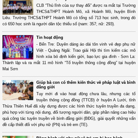
CLB “Thủ lĩnh của sự thay đổi” được ra mắt tại Trường
THCS&THPT Hoành Mô, xã Hoành Mô, huyện Bình
Liêu. Trường THCS&THPT Hoành Mô có tổng số 713 học sinh, trong đó
có 650 học sinh là người dân tộc thiểu số (nam: 357; nữ: 293).
Tin hoạt động
- Bến Tre: Duyên dáng áo dài tôn vinh vẻ đẹp phụ nữ
Việt - Quảng Ngãi: Trao giải Hội thi tìm kiếm các mô
hình xóa bỏ định kiến giới, bạo lực gia đình - Sơn La:
Thành lập và ra mắt 11 mô hình “Tổ truyền thông cộng đồng” tại huyện
Mai Sơn
Giúp bà con có thêm kiến thức về pháp luật và bình
đẳng giới
Tuy mới đi vào hoạt động chưa lâu, nhưng các tổ
truyền thông cộng đồng (TTCĐ) ở huyện A Lưới, tỉnh
Thừa Thiên Huế đã xây dựng được các hình thức tuyên truyền đa dạng,
phù hợp với từng nội dung, đối tượng người dân, góp phần nâng cao hiệu
quả công tác tuyên truyền về bình đẳng giới (BĐG), giải quyết những vấn
đề cấp thiết đối với phụ nữ (PN) và trẻ em (TE).