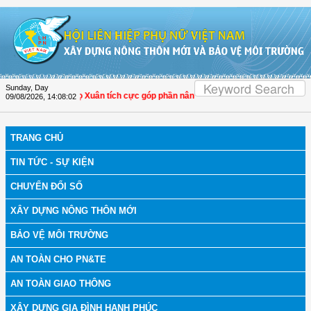
Skip to Content
Sunday, Day
a: Hội LHPN Thọ Xuân tích cực góp phần nâng cao tỷ lệ người dân tham gia bảo
09/08/2026
,
14:08:03
TRANG CHỦ
TIN TỨC - SỰ KIỆN
CHUYỂN ĐỔI SỐ
XÂY DỰNG NÔNG THÔN MỚI
BẢO VỆ MÔI TRƯỜNG
AN TOÀN CHO PN&TE
AN TOÀN GIAO THÔNG
XÂY DỰNG GIA ĐÌNH HẠNH PHÚC