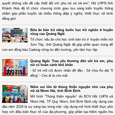
quyết những vấn đề cấp thiết đối với phụ nữ và trẻ em”, Hội LHPN tỉnh
Khánh Hoà đã tổ chức chương trình giao lưu sáng kiến truyền thông
nhằm góp phần truyền tải nhiều thông điệp ý nghĩa, thiết thực về bình
đẳng giới.
Bữa ăn bán trú nâng bước học trò nghèo ở huyện
vùng cao Quảng Ngãi
Tổ chức nấu ăn cho học sinh bán trú ở huyện miền núi
Sơn Tây, tỉnh Quảng Ngãi đã góp phần quan trọng để
con em đồng bào Cadong vững tin đến trường, yên tâm học tập.
Quảng Ngãi: Trao yêu thương đến với trẻ em, phụ
nữ có hoàn cảnh khó khăn
- 62 trẻ mồ côi được nhận đỡ đầu - Sẻ chia Áo dài “0
đồng” - Cho đi là còn mãi
Niềm vui lớn từ thùng thiện nguyện nhỏ của phụ
nữ xã Nhơn Hải, tỉnh Bình Định
Mô hình “Thùng thiện nguyện” do BCH Hội LHPN xã
Nhơn Hải, TP Quy Nhơn, tỉnh Bình Định xây dựng vào
đầu năm 2019 là sự sáng tạo trong việc xây dựng mô hình thiết thực phù
hợp với điều kiện thực tế của địa phương, góp phần tạo thêm nguồn thu