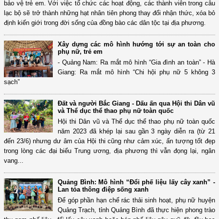
bảo vệ trẻ em. Với việc tổ chức các hoạt động, các thành viên trong câu
lạc bộ sẽ trở thành những hạt nhân tiên phong thay đổi nhận thức, xóa bỏ
định kiến giới trong đời sống của đồng bào các dân tộc tại địa phương.
Xây dựng các mô hình hướng tới sự an toàn cho
phụ nữ, trẻ em
- Quảng Nam: Ra mắt mô hình “Gia đình an toàn” - Hà
Giang: Ra mắt mô hình “Chi hội phụ nữ 5 không 3
sạch”
Đất và người Bắc Giang - Dấu ấn qua Hội thi Dân vũ
và Thể dục thể thao phụ nữ toàn quốc
Hội thi Dân vũ và Thể dục thể thao phụ nữ toàn quốc
năm 2023 đã khép lại sau gần 3 ngày diễn ra (từ 21
đến 23/6) nhưng dư âm của Hội thi cũng như cảm xúc, ấn tượng tốt đẹp
trong lòng các đại biểu Trung ương, địa phương thì vẫn đọng lại, ngân
vang...
Quảng Bình: Mô hình “Đổi phế liệu lấy cây xanh” -
Lan tỏa thông điệp sống xanh
Để góp phần hạn chế rác thải sinh hoạt, phụ nữ huyện
Quảng Trạch, tỉnh Quảng Bình đã thực hiện phong trào