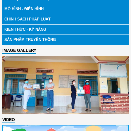
MÔ HÌNH - ĐIỂN HÌNH
CHÍNH SÁCH PHÁP LUẬT
KIẾN THỨC - KỸ NĂNG
SẢN PHẨM TRUYỀN THÔNG
IMAGE GALLERY
VIDEO