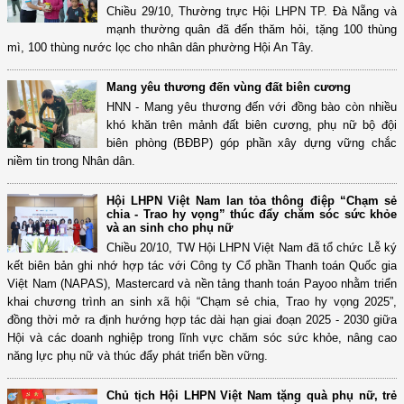
Chiều 29/10, Thường trực Hội LHPN TP. Đà Nẵng và
mạnh thường quân đã đến thăm hỏi, tặng 100 thùng
mì, 100 thùng nước lọc cho nhân dân phường Hội An Tây.
Mang yêu thương đến vùng đất biên cương
HNN - Mang yêu thương đến với đồng bào còn nhiều
khó khăn trên mảnh đất biên cương, phụ nữ bộ đội
biên phòng (BĐBP) góp phần xây dựng vững chắc
niềm tin trong Nhân dân.
Hội LHPN Việt Nam lan tỏa thông điệp “Chạm sẻ
chia - Trao hy vọng” thúc đẩy chăm sóc sức khỏe
và an sinh cho phụ nữ
Chiều 20/10, TW Hội LHPN Việt Nam đã tổ chức Lễ ký
kết biên bản ghi nhớ hợp tác với Công ty Cổ phần Thanh toán Quốc gia
Việt Nam (NAPAS), Mastercard và nền tảng thanh toán Payoo nhằm triển
khai chương trình an sinh xã hội “Chạm sẻ chia, Trao hy vọng 2025”,
đồng thời mở ra định hướng hợp tác dài hạn giai đoạn 2025 - 2030 giữa
Hội và các doanh nghiệp trong lĩnh vực chăm sóc sức khỏe, nâng cao
năng lực phụ nữ và thúc đẩy phát triển bền vững.
Chủ tịch Hội LHPN Việt Nam tặng quà phụ nữ, trẻ