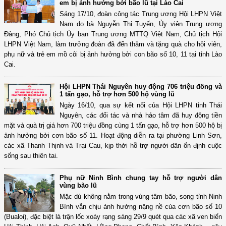
em bị ảnh hưởng bởi bão lũ tại Lào Cai
Sáng 17/10, đoàn công tác Trung ương Hội LHPN Việt
Nam do bà Nguyễn Thị Tuyến, Ủy viên Trung ương
Đảng, Phó Chủ tịch Ủy ban Trung ương MTTQ Việt Nam, Chủ tịch Hội
LHPN Việt Nam, làm trưởng đoàn đã đến thăm và tặng quà cho hội viên,
phụ nữ và trẻ em mồ côi bị ảnh hưởng bởi con bão số 10, 11 tại tỉnh Lào
Cai.
Hội LHPN Thái Nguyên huy động 706 triệu đồng và
1 tấn gạo, hỗ trợ hơn 500 hộ vùng lũ
Ngày 16/10, qua sự kết nối của Hội LHPN tỉnh Thái
Nguyên, các đối tác và nhà hảo tâm đã huy động tiền
mặt và quà trị giá hơn 700 triệu đồng cùng 1 tấn gạo, hỗ trợ hơn 500 hộ bị
ảnh hưởng bởi cơn bão số 11. Hoạt động diễn ra tại phường Linh Sơn,
các xã Thanh Thịnh và Trại Cau, kịp thời hỗ trợ người dân ổn định cuộc
sống sau thiên tai.
Phụ nữ Ninh Bình chung tay hỗ trợ người dân
vùng bão lũ
Mặc dù không nằm trong vùng tâm bão, song tỉnh Ninh
Bình vẫn chịu ảnh hưởng nặng nề của cơn bão số 10
(Bualoi), đặc biệt là trận lốc xoáy rạng sáng 29/9 quét qua các xã ven biển