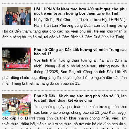
Hội LHPN Việt Nam trao hơn 400 suất quà cho phụ
nữ, trẻ em bị ảnh hưởng bởi thiên tai ở Hà Tĩnh
Ngày 13/11, Phó Chủ tịch Thường trực Hội LHPN Việt
Nam Trần Lan Phương cùng Đoàn cán bộ Trung ương
Hội đã đến thăm, tặng quà cho các hội viên phụ nữ, trẻ em khó khăn bị
ảnh hưởng bởi thiên tai, tại các xã Cẩm Bình và Cẩm Duệ (tỉnh Hà Tĩnh)
Phụ nữ Công an Đắk Lắk hướng về miền Trung sau
bão số 13
Với tinh thần tương thân tương ái, “lá lành đùm lá
rách”, không để ai bị bỏ lại phía sau, những ngày đầu
tháng 11/2025, Ban Phụ nữ Công an tỉnh Đắk Lắk đã
phát động nhiều hoạt động ý nghĩa, quyên góp, hỗ trợ người dân các tỉnh
miền Trung bị thiệt hại nặng do cơn bão số 13.
Phụ nữ Đắk Lắk chung sức ứng phó bão số 13, lan
tỏa tinh thần đoàn kết và sẻ chia
Trong những ngày qua, toàn tỉnh khẩn trương triển khai
các biện pháp phòng, chống bão số 13 (bão Kalmaegi),
các cấp Hội LHPN trong tỉnh đã triển khai nhanh chóng nhiều việc làm
thiết thực: thăm hỏi, tiếp sức lương thực, hỗ trợ các hộ gia đình neo đơn,