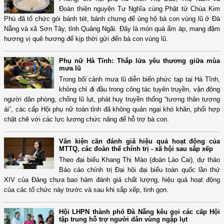
Đoàn thiện nguyện Tư Nghĩa cùng Phật tử Chùa Kim
Phú đã tổ chức gói bánh tét, bánh chưng để ủng hộ bà con vùng lũ ở Đà
Nẵng và xã Sơn Tây, tỉnh Quảng Ngãi. Đây là món quà ấm áp, mang đậm
hương vị quê hương để kịp thời gửi đến bà con vùng lũ.
Phụ nữ Hà Tĩnh: Thắp lửa yêu thương giữa mùa
mưa lũ
Trong bối cảnh mưa lũ diễn biến phức tạp tại Hà Tĩnh,
không chỉ đi đầu trong công tác tuyên truyền, vận động
người dân phòng, chống lũ lụt, phát huy truyền thống “tương thân tương
ái”, các cấp Hội phụ nữ toàn tỉnh đã không quản ngại khó khăn, phối hợp
chặt chẽ với các lực lượng chức năng để hỗ trợ bà con.
Văn kiện cần đánh giá hiệu quả hoạt động của
MTTQ, các đoàn thể chính trị - xã hội sau sắp xếp
Theo đại biểu Khang Thị Mào (đoàn Lào Cai), dự thảo
Báo cáo chính trị Đại hội đại biểu toàn quốc lần thứ
XIV của Đảng chưa bao hàm đánh giá chất lượng, hiệu quả hoạt động
của các tổ chức này trước và sau khi sắp xếp, tinh gọn.
Hội LHPN thành phố Đà Nẵng kêu gọi các cấp Hội
tập trung hỗ trợ người dân vùng ngập lụt