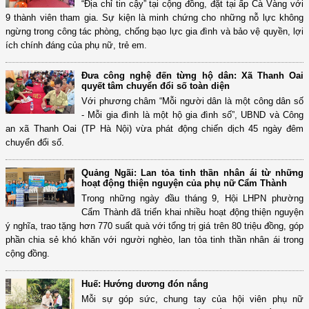
“Địa chỉ tin cậy” tại cộng đồng, đặt tại ấp Cà Vàng với
9 thành viên tham gia. Sự kiện là minh chứng cho những nỗ lực không
ngừng trong công tác phòng, chống bạo lực gia đình và bảo vệ quyền, lợi
ích chính đáng của phụ nữ, trẻ em.
Đưa công nghệ đến từng hộ dân: Xã Thanh Oai
quyết tâm chuyển đổi số toàn diện
Với phương châm “Mỗi người dân là một công dân số
- Mỗi gia đình là một hộ gia đình số”, UBND và Công
an xã Thanh Oai (TP Hà Nội) vừa phát động chiến dịch 45 ngày đêm
chuyển đổi số.
Quảng Ngãi: Lan tỏa tinh thần nhân ái từ những
hoạt động thiện nguyện của phụ nữ Cẩm Thành
Trong những ngày đầu tháng 9, Hội LHPN phường
Cẩm Thành đã triển khai nhiều hoạt động thiện nguyện
ý nghĩa, trao tặng hơn 770 suất quà với tổng trị giá trên 80 triệu đồng, góp
phần chia sẻ khó khăn với người nghèo, lan tỏa tinh thần nhân ái trong
cộng đồng.
Huế: Hướng dương đón nắng
Mỗi sự góp sức, chung tay của hội viên phụ nữ