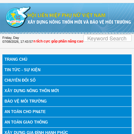
Skip to Content
Friday, Day
i LHPN Thọ Xuân tích cực góp phần nâng cao tỷ lệ người dân tham gia bảo hiểm
07/08/2026
,
17:43:58
TRANG CHỦ
TIN TỨC - SỰ KIỆN
CHUYỂN ĐỔI SỐ
XÂY DỰNG NÔNG THÔN MỚI
BẢO VỆ MÔI TRƯỜNG
AN TOÀN CHO PN&TE
AN TOÀN GIAO THÔNG
XÂY DỰNG GIA ĐÌNH HẠNH PHÚC