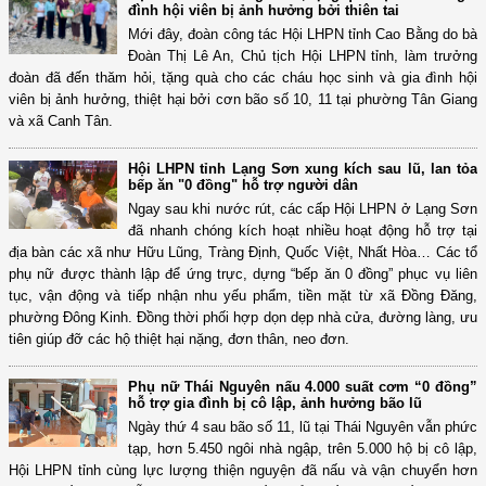
đình hội viên bị ảnh hưởng bởi thiên tai
Mới đây, đoàn công tác Hội LHPN tỉnh Cao Bằng do bà
Đoàn Thị Lê An, Chủ tịch Hội LHPN tỉnh, làm trưởng
đoàn đã đến thăm hỏi, tặng quà cho các cháu học sinh và gia đình hội
viên bị ảnh hưởng, thiệt hại bởi cơn bão số 10, 11 tại phường Tân Giang
và xã Canh Tân.
Hội LHPN tỉnh Lạng Sơn xung kích sau lũ, lan tỏa
bếp ăn "0 đồng" hỗ trợ người dân
Ngay sau khi nước rút, các cấp Hội LHPN ở Lạng Sơn
đã nhanh chóng kích hoạt nhiều hoạt động hỗ trợ tại
địa bàn các xã như Hữu Lũng, Tràng Định, Quốc Việt, Nhất Hòa… Các tổ
phụ nữ được thành lập để ứng trực, dựng “bếp ăn 0 đồng” phục vụ liên
tục, vận động và tiếp nhận nhu yếu phẩm, tiền mặt từ xã Đồng Đăng,
phường Đông Kinh. Đồng thời phối hợp dọn dẹp nhà cửa, đường làng, ưu
tiên giúp đỡ các hộ thiệt hại nặng, đơn thân, neo đơn.
Phụ nữ Thái Nguyên nấu 4.000 suất cơm “0 đồng”
hỗ trợ gia đình bị cô lập, ảnh hưởng bão lũ
Ngày thứ 4 sau bão số 11, lũ tại Thái Nguyên vẫn phức
tạp, hơn 5.450 ngôi nhà ngập, trên 5.000 hộ bị cô lập,
Hội LHPN tỉnh cùng lực lượng thiện nguyện đã nấu và vận chuyển hơn