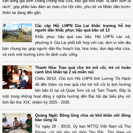
vận động gia đình chằng chống nhà cửa, kêu gọi tinh thần “lá lành đùm lá
rách”, góp phần bảo đảm an toàn cho hội viên, phụ nữ và Nhân dân trước
thiên tai đang đến gần.
Các cấp Hội LHPN Gia Lai khẩn trương hỗ trợ
người dân khắc phục hậu quả bão số 13
Khắc phục hậu quả sau bão, Hội LHPN các xã,
phường ở Gia Lai phối kết hợp với các đơn vị trên địa
bàn chung tay giúp người dân thu hoạch lúa, hoa màu; dọn dẹp nhà cửa,
vệ sinh môi trường sớm ổn định cuộc sống.
Thanh Hóa: Trao quà cho trẻ mồ côi, trẻ có hoàn
cảnh khó khăn tại 2 xã miền núi
Chiều 30/10, Chủ tịch Hội LHPN tỉnh Lương Thị Hạnh
đã đến thăm và trao quà cho trẻ mồ côi bị ảnh hưởng
bởi bão lũ tại xã Quan Sơn và xã Tam Thanh. Đây là
một trong những hoạt động ý nghĩa hướng đến Đại hội đại biểu phụ nữ
tỉnh lần thứ XIX, nhiệm kỳ 2025 - 2030.
Quảng Ngãi: Đồng lòng chia sẻ khó khăn với đồng
bào vùng lũ
Từ ngày 28 - 30/10, Ủy ban MTTQ Việt Nam xã Thọ
Phong, chi hội phụ nữ thôn Thọ Bắc, Thọ Nam và