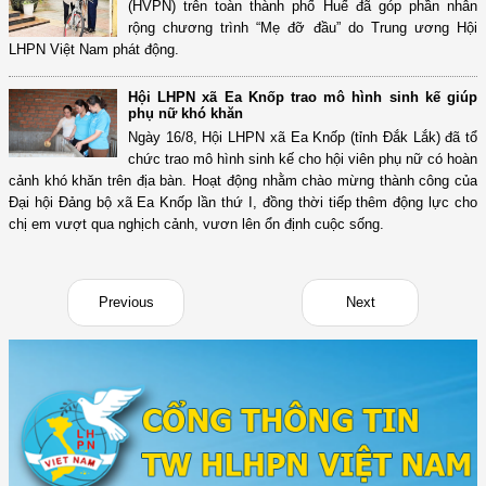
(HVPN) trên toàn thành phố Huế đã góp phần nhân
rộng chương trình “Mẹ đỡ đầu” do Trung ương Hội
LHPN Việt Nam phát động.
Hội LHPN xã Ea Knốp trao mô hình sinh kế giúp
phụ nữ khó khăn
Ngày 16/8, Hội LHPN xã Ea Knốp (tỉnh Đắk Lắk) đã tổ
chức trao mô hình sinh kế cho hội viên phụ nữ có hoàn
cảnh khó khăn trên địa bàn. Hoạt động nhằm chào mừng thành công của
Đại hội Đảng bộ xã Ea Knốp lần thứ I, đồng thời tiếp thêm động lực cho
chị em vượt qua nghịch cảnh, vươn lên ổn định cuộc sống.
Previous
Next