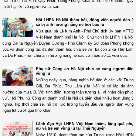
Hải Thịnh, Hải Anh, Quỹ Nhất, Hồng Phong, Chất Bình, Yên Khánh... gây
thiệt hại lớn về người và tài sản.
Hội LHPN Hà Nội thăm hỏi, động viên người dân 2
xã bị ảnh hưởng nặng nề bởi bão lũ
Vừa qua, bà Lê Kim Anh - Phó Chủ tịch Ủy ban MTTQ
Việt Nam thành phố Hà Nội, Chủ tịch Hội LHPN Hà Nội
cùng Đại tá Nguyễn Duyên Cương - Phó Chính ủy Sư đoàn Phòng không
361 và đoàn công tác đã đến thăm hỏi, chia sẻ với bà con 2 xã Thư Lâm
và Đa Phúc - nơi chịu ảnh hưởng nặng nề sau cơn bão số 11 vừa qua.
Phụ nữ Công an Hà Nội chia sẻ cùng người dân
vùng lũ
Những ngày qua, hàng nghìn hộ dân ở các xã: Trung
Giã, Đa Phúc, Thư Lâm (Hà Nội) bị cô lập do ảnh
hưởng của mưa lũ. Với tinh thần “tương thân tương ái, vì nhân dân phục
vụ”, Hội Phụ nữ Công an thành phố Hà Nội đã triển khai nhiều hoạt động ý
nghĩa, kịp thời chia sẻ, hỗ trợ lực lượng tuyến đầu và người dân vùng
ngập lụt vượt qua khó khăn.
Lãnh đạo Hội LHPN Việt Nam thăm, tặng quà phụ
nữ và trẻ em vùng lũ tại Thái Nguyên
Ngày 13/10, đoàn công tác của Trung ương Hội LHPN