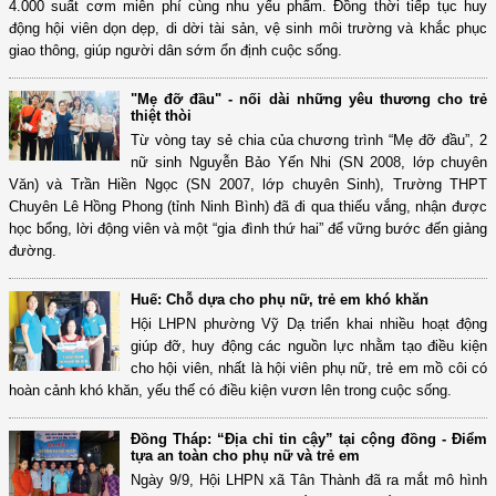
4.000 suất cơm miễn phí cùng nhu yếu phẩm. Đồng thời tiếp tục huy
động hội viên dọn dẹp, di dời tài sản, vệ sinh môi trường và khắc phục
giao thông, giúp người dân sớm ổn định cuộc sống.
"Mẹ đỡ đầu" - nối dài những yêu thương cho trẻ
thiệt thòi
Từ vòng tay sẻ chia của chương trình “Mẹ đỡ đầu”, 2
nữ sinh Nguyễn Bảo Yến Nhi (SN 2008, lớp chuyên
Văn) và Trần Hiền Ngọc (SN 2007, lớp chuyên Sinh), Trường THPT
Chuyên Lê Hồng Phong (tỉnh Ninh Bình) đã đi qua thiếu vắng, nhận được
học bổng, lời động viên và một “gia đình thứ hai” để vững bước đến giảng
đường.
Huế: Chỗ dựa cho phụ nữ, trẻ em khó khăn
Hội LHPN phường Vỹ Dạ triển khai nhiều hoạt động
giúp đỡ, huy động các nguồn lực nhằm tạo điều kiện
cho hội viên, nhất là hội viên phụ nữ, trẻ em mồ côi có
hoàn cảnh khó khăn, yếu thế có điều kiện vươn lên trong cuộc sống.
Đồng Tháp: “Địa chỉ tin cậy” tại cộng đồng - Điểm
tựa an toàn cho phụ nữ và trẻ em
Ngày 9/9, Hội LHPN xã Tân Thành đã ra mắt mô hình