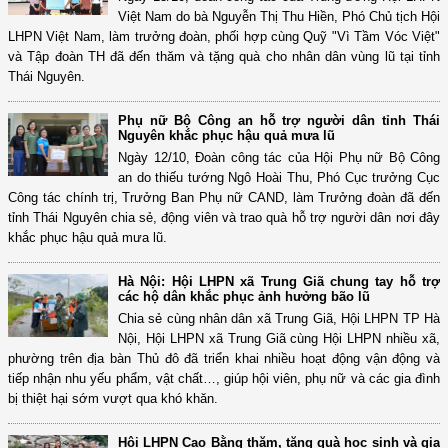
Việt Nam do bà Nguyễn Thị Thu Hiền, Phó Chủ tịch Hội
LHPN Việt Nam, làm trưởng đoàn, phối hợp cùng Quỹ "Vì Tầm Vóc Việt"
và Tập đoàn TH đã đến thăm và tặng quà cho nhân dân vùng lũ tại tỉnh
Thái Nguyên.
Phụ nữ Bộ Công an hỗ trợ người dân tỉnh Thái
Nguyên khắc phục hậu quả mưa lũ
Ngày 12/10, Đoàn công tác của Hội Phụ nữ Bộ Công
an do thiếu tướng Ngô Hoài Thu, Phó Cục trưởng Cục
Công tác chính trị, Trưởng Ban Phụ nữ CAND, làm Trưởng đoàn đã đến
tỉnh Thái Nguyên chia sẻ, động viên và trao quà hỗ trợ người dân nơi đây
khắc phục hậu quả mưa lũ.
Hà Nội: Hội LHPN xã Trung Giã chung tay hỗ trợ
các hộ dân khắc phục ảnh hưởng bão lũ
Chia sẻ cùng nhân dân xã Trung Giã, Hội LHPN TP Hà
Nội, Hội LHPN xã Trung Giã cùng Hội LHPN nhiều xã,
phường trên địa bàn Thủ đô đã triển khai nhiều hoạt động vận động và
tiếp nhận nhu yếu phẩm, vật chất…, giúp hội viên, phụ nữ và các gia đình
bị thiệt hại sớm vượt qua khó khăn.
Hội LHPN Cao Bằng thăm, tặng quà học sinh và gia