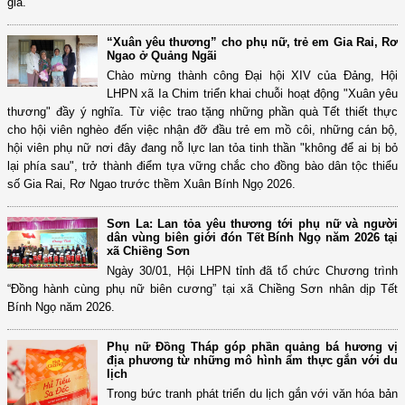
gia.
“Xuân yêu thương” cho phụ nữ, trẻ em Gia Rai, Rơ
Ngao ở Quảng Ngãi
Chào mừng thành công Đại hội XIV của Đảng, Hội
LHPN xã Ia Chim triển khai chuỗi hoạt động "Xuân yêu
thương" đầy ý nghĩa. Từ việc trao tặng những phần quà Tết thiết thực
cho hội viên nghèo đến việc nhận đỡ đầu trẻ em mồ côi, những cán bộ,
hội viên phụ nữ nơi đây đang nỗ lực lan tỏa tinh thần "không để ai bị bỏ
lại phía sau", trở thành điểm tựa vững chắc cho đồng bào dân tộc thiểu
số Gia Rai, Rơ Ngao trước thềm Xuân Bính Ngọ 2026.
Sơn La: Lan tỏa yêu thương tới phụ nữ và người
dân vùng biên giới đón Tết Bính Ngọ năm 2026 tại
xã Chiềng Sơn
Ngày 30/01, Hội LHPN tỉnh đã tổ chức Chương trình
“Đồng hành cùng phụ nữ biên cương” tại xã Chiềng Sơn nhân dịp Tết
Bính Ngọ năm 2026.
Phụ nữ Đồng Tháp góp phần quảng bá hương vị
địa phương từ những mô hình ẩm thực gắn với du
lịch
Trong bức tranh phát triển du lịch gắn với văn hóa bản