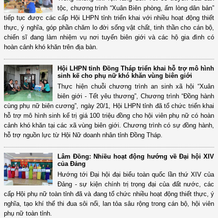
tộc, chương trình “Xuân Biên phòng, ấm lòng dân bản”
tiếp tục được các cấp Hội LHPN tỉnh triển khai với nhiều hoạt động thiết
thực, ý nghĩa, góp phần chăm lo đời sống vật chất, tinh thần cho cán bộ,
chiến sĩ đang làm nhiệm vụ nơi tuyến biên giới và các hộ gia đình có
hoàn cảnh khó khăn trên địa bàn.
Hội LHPN tỉnh Đồng Tháp triển khai hỗ trợ mô hình
sinh kế cho phụ nữ khó khăn vùng biên giới
Thực hiện chuỗi chương trình an sinh xã hội “Xuân
biên giới - Tết yêu thương”, Chương trình “Đồng hành
cùng phụ nữ biên cương”, ngày 20/1, Hội LHPN tỉnh đã tổ chức triển khai
hỗ trợ mô hình sinh kế trị giá 100 triệu đồng cho hội viên phụ nữ có hoàn
cảnh khó khăn tại các xã vùng biên giới. Chương trình có sự đồng hành,
hỗ trợ nguồn lực từ Hội Nữ doanh nhân tỉnh Đồng Tháp.
Lâm Đồng: Nhiều hoạt động hướng về Đại hội XIV
của Đảng
Hướng tới Đại hội đại biểu toàn quốc lần thứ XIV của
Đảng - sự kiện chính trị trọng đại của đất nước, các
cấp Hội phụ nữ toàn tỉnh đã và đang tổ chức nhiều hoạt động thiết thực, ý
nghĩa, tạo khí thế thi đua sôi nổi, lan tỏa sâu rộng trong cán bộ, hội viên
phụ nữ toàn tỉnh.