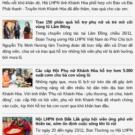
Hiểu nỗi khó khăn đó, Hội LHPN tỉnh Khánh Hòa phối hợp với Báo và Đài
Phát thanh - Truyền hình Khánh Hòa đã đến thăm, trao quà cho các em.
Trao 150 phần quà hỗ trợ phụ nữ và trẻ mồ côi
vùng lũ Lâm Đồng
Trong chuyến công tác tại Lâm Đồng, chiều 26/11,
Đoàn Trung ương Hội LHPN Việt Nam do Phó Chủ tịch
Nguyễn Thị Minh Hương làm Trưởng đoàn đã trực tiếp đến xã D’ran để
động viên, chia sẻ và trao quà hỗ trợ những hội viên phụ nữ bị ảnh hưởng
bởi mưa lũ.
Các cấp Hội Phụ nữ Khánh Hòa hỗ trợ hơn 5.000
suất cơm cho bà con vùng lũ
Những ngày qua, mưa lũ lịch sử kéo dài đã gây ảnh
hưởng nặng nề đến nhiều hộ dân trên địa bàn tỉnh
Khánh Hòa. Với tinh thần “Phụ nữ Khánh Hòa - yêu thương, sẻ chia, hành
động”, các cấp Hội và hội viên, phụ nữ tỉnh Khánh Hoà đã nhanh chóng
vào cuộc, kịp thời hỗ trợ bà con vượt qua khó khăn ban đầu.
Hội LHPN tỉnh Đắk Lắk giúp hội viên ứng phó với
thiên tai, sớm ổn định cuộc sống khi lũ rút
Từ ngày 20 đến ngày 23/11, Ban Thường vụ Hội LHPN