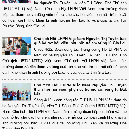
bà Nguyễn Thị Tuyến, Ủy viên TƯ Đảng, Phó Chủ tịch
UBTƯ MTTQ Việt Nam, Chủ tịch Hội LHPN Việt Nam, làm trưởng đoàn
tiếp tục thăm hỏi và động viên hỗ trợ cho các hội viên, phụ nữ, trẻ mồ côi
có hoàn cảnh khó khăn bị ảnh hưởng bởi bão lũ vừa qua tại xã Tuy
Phước Đông, tỉnh Gia Lai.
Chủ tịch Hội LHPN Việt Nam Nguyễn Thị Tuyến trao
quà hỗ trợ hội viên, phụ nữ, trẻ em vùng lũ Gia Lai
Chiều 4/12, đoàn công tác Trung ương Hội LHPN Việt
Nam do bà Nguyễn Thị Tuyến, Ủy viên TƯ Đảng, Phó
Chủ tịch UBTƯ MTTQ Việt Nam, Chủ tịch Hội LHPN Việt Nam, làm
trưởng đoàn đã đến thăm và tặng quà, chia sẻ với trẻ em mồ côi có hoàn
cảnh khó khăn bị ảnh hưởng bởi bão, lũ vừa qua tại tỉnh Gia Lai.
Chủ tịch Hội LHPN Việt Nam Nguyễn Thị Tuyến
thăm hỏi hội viên, phụ nữ, trẻ mồ côi vùng lũ Đắk
Lắk
Sáng 4/12, đoàn công tác TƯ Hội LHPN Việt Nam do
bà Nguyễn Thị Tuyến, Ủy viên TƯ Đảng, Phó Chủ tịch UBTƯ MTTQ Việt
Nam, Chủ tịch Hội LHPN Việt Nam, làm trưởng đoàn tiếp tục thăm và trao
quà hỗ trợ cho các hội viên, phụ nữ, trẻ mồ côi có hoàn cảnh khó khăn bị
ảnh hưởng bởi bão lũ vừa qua tại phường Phú Yên và phường Hoà
Thịnh, tỉnh Đắk Lắk.