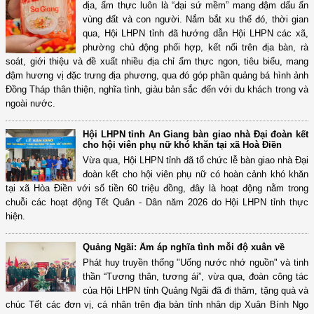
địa, ẩm thực luôn là “đại sứ mềm” mang đậm dấu ấn
vùng đất và con người. Nắm bắt xu thế đó, thời gian
qua, Hội LHPN tỉnh đã hướng dẫn Hội LHPN các xã,
phường chủ động phối hợp, kết nối trên địa bàn, rà
soát, giới thiệu và đề xuất nhiều địa chỉ ẩm thực ngon, tiêu biểu, mang
đậm hương vị đặc trưng địa phương, qua đó góp phần quảng bá hình ảnh
Đồng Tháp thân thiện, nghĩa tình, giàu bản sắc đến với du khách trong và
ngoài nước.
Hội LHPN tỉnh An Giang bàn giao nhà Đại đoàn kết
cho hội viên phụ nữ khó khăn tại xã Hoà Điền
Vừa qua, Hội LHPN tỉnh đã tổ chức lễ bàn giao nhà Đại
đoàn kết cho hội viên phụ nữ có hoàn cảnh khó khăn
tại xã Hòa Điền với số tiền 60 triệu đồng, đây là hoạt động nằm trong
chuỗi các hoạt động Tết Quân - Dân năm 2026 do Hội LHPN tỉnh thực
hiện.
Quảng Ngãi: Ấm áp nghĩa tình mỗi độ xuân về
Phát huy truyền thống "Uống nước nhớ nguồn" và tinh
thần “Tương thân, tương ái”, vừa qua, đoàn công tác
của Hội LHPN tỉnh Quảng Ngãi đã đi thăm, tặng quà và
chúc Tết các đơn vị, cá nhân trên địa bàn tỉnh nhân dịp Xuân Bính Ngọ