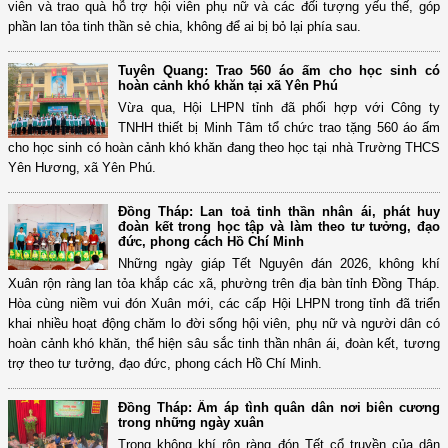
viên và trao quà hỗ trợ hội viên phụ nữ và các đối tượng yếu thế, góp
phần lan tỏa tinh thần sẻ chia, không để ai bị bỏ lại phía sau.
Tuyên Quang: Trao 560 áo ấm cho học sinh có
hoàn cảnh khó khăn tại xã Yên Phú
Vừa qua, Hội LHPN tỉnh đã phối hợp với Công ty
TNHH thiết bị Minh Tâm tổ chức trao tặng 560 áo ấm
cho học sinh có hoàn cảnh khó khăn đang theo học tại nhà Trường THCS
Yên Hương, xã Yên Phú.
Đồng Tháp: Lan toả tinh thần nhân ái, phát huy
đoàn kết trong học tập và làm theo tư tưởng, đạo
đức, phong cách Hồ Chí Minh
Những ngày giáp Tết Nguyên đán 2026, không khí
Xuân rộn ràng lan tỏa khắp các xã, phường trên địa bàn tỉnh Đồng Tháp.
Hòa cùng niềm vui đón Xuân mới, các cấp Hội LHPN trong tỉnh đã triển
khai nhiều hoạt động chăm lo đời sống hội viên, phụ nữ và người dân có
hoàn cảnh khó khăn, thể hiện sâu sắc tinh thần nhân ái, đoàn kết, tương
trợ theo tư tưởng, đạo đức, phong cách Hồ Chí Minh.
Đồng Tháp: Ấm áp tình quân dân nơi biên cương
trong những ngày xuân
Trong không khí rộn ràng đón Tết cổ truyền của dân