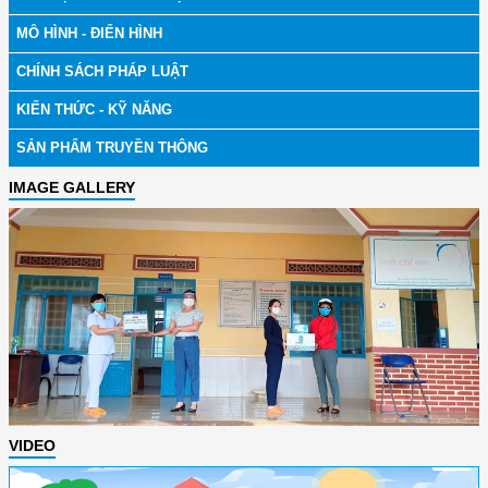
MÔ HÌNH - ĐIỂN HÌNH
CHÍNH SÁCH PHÁP LUẬT
KIẾN THỨC - KỸ NĂNG
SẢN PHẨM TRUYỀN THÔNG
IMAGE GALLERY
VIDEO