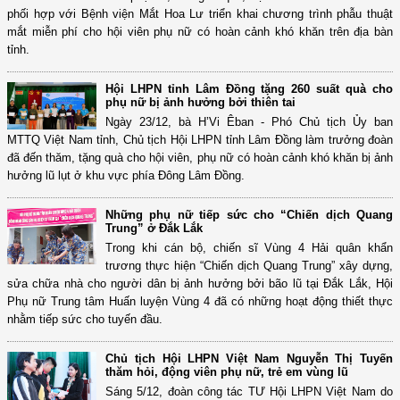
phối hợp với Bệnh viện Mắt Hoa Lư triển khai chương trình phẫu thuật
mắt miễn phí cho hội viên phụ nữ có hoàn cảnh khó khăn trên địa bàn
tỉnh.
Hội LHPN tỉnh Lâm Đồng tặng 260 suất quà cho
phụ nữ bị ảnh hưởng bởi thiên tai
Ngày 23/12, bà H’Vi Êban - Phó Chủ tịch Ủy ban
MTTQ Việt Nam tỉnh, Chủ tịch Hội LHPN tỉnh Lâm Đồng làm trưởng đoàn
đã đến thăm, tặng quà cho hội viên, phụ nữ có hoàn cảnh khó khăn bị ảnh
hưởng lũ lụt ở khu vực phía Đông Lâm Đồng.
Những phụ nữ tiếp sức cho “Chiến dịch Quang
Trung” ở Đắk Lắk
Trong khi cán bộ, chiến sĩ Vùng 4 Hải quân khẩn
trương thực hiện “Chiến dịch Quang Trung” xây dựng,
sửa chữa nhà cho người dân bị ảnh hưởng bởi bão lũ tại Đắk Lắk, Hội
Phụ nữ Trung tâm Huấn luyện Vùng 4 đã có những hoạt động thiết thực
nhằm tiếp sức cho tuyến đầu.
Chủ tịch Hội LHPN Việt Nam Nguyễn Thị Tuyến
thăm hỏi, động viên phụ nữ, trẻ em vùng lũ
Sáng 5/12, đoàn công tác TƯ Hội LHPN Việt Nam do