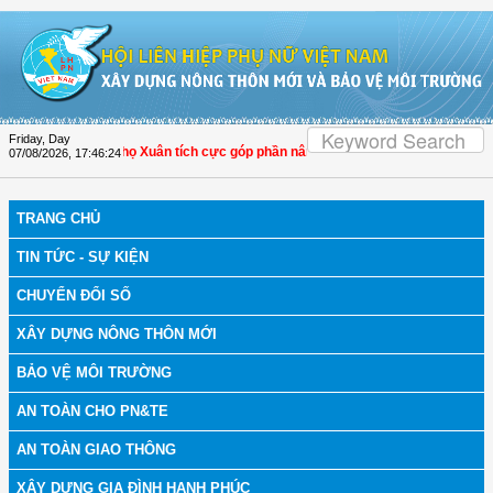
Skip to Content
Friday, Day
óa: Hội LHPN Thọ Xuân tích cực góp phần nâng cao tỷ lệ người dân tham gia bả
07/08/2026
,
17:46:25
TRANG CHỦ
TIN TỨC - SỰ KIỆN
CHUYỂN ĐỔI SỐ
XÂY DỰNG NÔNG THÔN MỚI
BẢO VỆ MÔI TRƯỜNG
AN TOÀN CHO PN&TE
AN TOÀN GIAO THÔNG
XÂY DỰNG GIA ĐÌNH HẠNH PHÚC