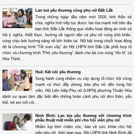
Lan toả yêu thương cùng phụ nữ Đắk Lắk
Trong những ngày đầu năm mới 2026, tinh thần sẻ
chia, nghĩa tình tiếp tục được lan tỏa mạnh mẽ trên địa
bàn tỉnh Đắk Lắk thông qua nhiều hoạt động an sinh xã
hội ý nghĩa, thiết thực, hướng về người dân và phụ nữ vùng khó khăn,
vùng chịu ảnh hưởng nặng nề bởi thiên tai. Nổi bật trong chuỗi hoạt động
đó là chương trình “Tết sum vầy” do Hội LHPN tỉnh Đắk Lắk phối hợp tổ
chức và chương trình “Phở yêu thương” dành cho bà con vùng “rốn lũ” xã
Hòa Thịnh.
Huế: Kết nối yêu thương
Song hành cùng nhiệm vụ xây dựng tổ chức hội vững
mạnh và thúc đẩy phong trào phụ nữ đến từng hội
viên, Hội Liên hiệp Phụ nữ (LHPN) phường Thuận Hóa
dành sự quan tâm đặc biệt đến những hoàn cảnh phụ nữ đơn thân, yếu
thế, trẻ em mồ côi...
Ninh Bình: Lan tỏa yêu thương với chương trình
phẫu thuật mắt miễn phí cho hội viên phụ nữ
Nhằm kịp thời chăm sóc, bảo vệ sức khỏe cho hội
viên phụ nữ, thời gian qua, Hội LHPN tỉnh Ninh Bình đã