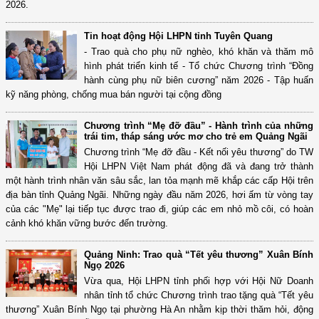
2026.
Tin hoạt động Hội LHPN tỉnh Tuyên Quang
- Trao quà cho phụ nữ nghèo, khó khăn và thăm mô
hình phát triển kinh tế - Tổ chức Chương trình “Đồng
hành cùng phụ nữ biên cương” năm 2026 - Tập huấn
kỹ năng phòng, chống mua bán người tại cộng đồng
Chương trình “Mẹ đỡ đầu” - Hành trình của những
trái tim, tháp sáng ước mơ cho trẻ em Quảng Ngãi
Chương trình “Mẹ đỡ đầu - Kết nối yêu thương” do TW
Hội LHPN Việt Nam phát động đã và đang trở thành
một hành trình nhân văn sâu sắc, lan tỏa mạnh mẽ khắp các cấp Hội trên
địa bàn tỉnh Quảng Ngãi. Những ngày đầu năm 2026, hơi ấm từ vòng tay
của các "Mẹ" lại tiếp tục được trao đi, giúp các em nhỏ mồ côi, có hoàn
cảnh khó khăn vững bước đến trường.
Quảng Ninh: Trao quà “Tết yêu thương” Xuân Bính
Ngọ 2026
Vừa qua, Hội LHPN tỉnh phối hợp với Hội Nữ Doanh
nhân tỉnh tổ chức Chương trình trao tặng quà “Tết yêu
thương” Xuân Bính Ngọ tại phường Hà An nhằm kịp thời thăm hỏi, động