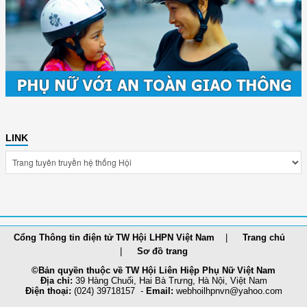
LINK
Cổng Thông tin điện tử TW Hội LHPN Việt Nam
Trang chủ
Sơ đồ trang
©Bản quyền thuộc về TW Hội Liên Hiệp Phụ Nữ Việt Nam
Địa chỉ:
39 Hàng Chuối, Hai Bà Trưng, Hà Nội, Việt Nam
Điện thoại:
(024) 39718157 -
Email:
webhoilh
pnvn@yahoo.com