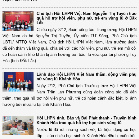
Chủ tịch Hội LHPN Việt Nam Nguyễn Thị Tuyến trao
quà hỗ trợ hội viên, phụ nữ, trẻ em vùng lũ ở Đắk
Lắk
Chiều ngày 3/12, đoàn công tác Trung ương Hội LHPN
Việt Nam do bà Nguyễn Thị Tuyến, Ủy viên TƯ Đảng, Phó Chủ tịch
UBTƯ MTTQ Việt Nam, Chủ tịch Hội LHPN Việt Nam, làm trưởng đoàn
đã đến thăm và tặng quà, chia sẻ với các hội viên, phụ nữ, trẻ em mồ côi
có hoàn cảnh khó khăn bị ảnh hưởng bởi bão, lũ vừa qua tại phường Tuy
Hòa (tỉnh Đắk Lắk).
Lãnh đạo Hội LHPN Việt Nam thăm, động viên phụ
nữ vùng lũ Khánh Hòa
Ngày 2/12, Phó Chủ tịch Thường trực Hội LHPN Việt
Nam Trần Lan Phương cùng đoàn công tác đã đến
thăm, trao quà hỗ trợ hội viên phụ nữ, trẻ có hoàn cảnh đặc biệt, bị ảnh
hưởng bởi mưa lũ tại tỉnh Khánh Hòa.
Hội LHPN tỉnh, Báo và Đài Phát thanh - Truyền hình
Khánh Hòa trao quà hỗ trợ học sinh vùng lũ
Nước lũ đã rút nhưng sách vở, tài liệu, dụng cụ học
tập… của nhiều học sinh ở Khánh Hòa đều bị cuốn trôi.