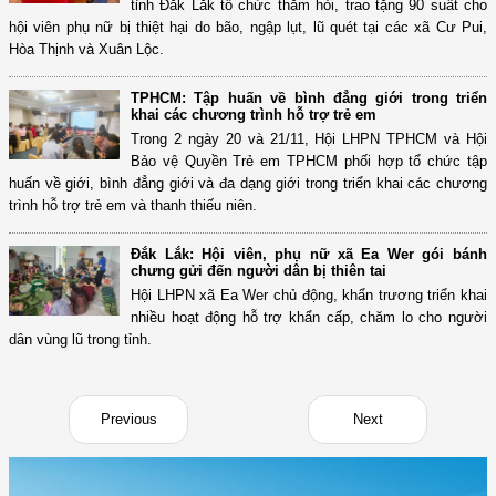
tỉnh Đắk Lắk tổ chức thăm hỏi, trao tặng 90 suất cho
hội viên phụ nữ bị thiệt hại do bão, ngập lụt, lũ quét tại các xã Cư Pui,
Hòa Thịnh và Xuân Lộc.
TPHCM: Tập huấn về bình đẳng giới trong triển
khai các chương trình hỗ trợ trẻ em
Trong 2 ngày 20 và 21/11, Hội LHPN TPHCM và Hội
Bảo vệ Quyền Trẻ em TPHCM phối hợp tổ chức tập
huấn về giới, bình đẳng giới và đa dạng giới trong triển khai các chương
trình hỗ trợ trẻ em và thanh thiếu niên.
Đắk Lắk: Hội viên, phụ nữ xã Ea Wer gói bánh
chưng gửi đến người dân bị thiên tai
Hội LHPN xã Ea Wer chủ động, khẩn trương triển khai
nhiều hoạt động hỗ trợ khẩn cấp, chăm lo cho người
dân vùng lũ trong tỉnh.
Previous
Next