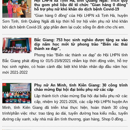
Hội LHPN xã Tịnh Hà, tỉnh Quảng Ngãi: Trích quỹ
thu gom phế liệu để tổ chức "Gian hàng 0 đồng"
hỗ trợ phụ nữ khó khăn do dịch bệnh Covid-19
“Gian hàng 0 đồng” của Hội LHPN xã Tịnh Hà, huyện
Sơn Tịnh, tỉnh Quảng Ngãi đã kịp thời hỗ trợ hội viên phụ nữ khó khăn
bởi dịch bệnh Covid-19, góp phần đem lại cuộc sống ổn định cho chị em.
Bắc Giang: 753 học sinh nghèo được tặng xe vào
dịp năm học mới từ phong trào “Biến rác thải
thành xe đạp”,
Phong trào “Biến rác thành xe đạp” do Hội LHPN tỉnh
Bắc Giang phát động từ 01/5-15/8/2021 nhằm kịp thời động viên, hỗ trợ
học sinh nghèo, có hoàn cảnh đặc biệt khó khăn nhân dịp đầu năm học
mới 2021-2022
Phụ nữ An Minh, tỉnh Kiên Giang: 30 công trình
chào mừng Đại hội đại biểu phụ nữ các cấp
Lập thành tích chào mừng Đại hội đại biểu phụ nữ các
cấp, nhiệm kỳ 2021-2026, các cấp Hội LHPN huyện An
Minh, tỉnh Kiên Giang đã triển khai thực hiện, hoàn thành 30 công
trình/phần việc như: trao tặng áo dài, tuyến đường hoa kiểu mẫu, tuyến
đường cây xanh, xây nhà mái ấm tình thương, gian hàng, Shop 0 đồng…