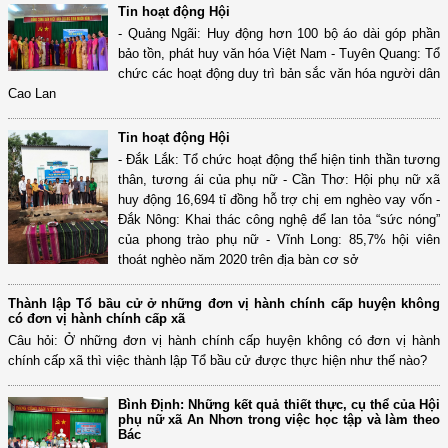
Tin hoạt động Hội
- Quảng Ngãi: Huy động hơn 100 bộ áo dài góp phần
bảo tồn, phát huy văn hóa Việt Nam - Tuyên Quang: Tổ
chức các hoạt động duy trì bản sắc văn hóa người dân
Cao Lan
Tin hoạt động Hội
- Đắk Lắk: Tổ chức hoạt động thể hiện tinh thần tương
thân, tương ái của phụ nữ - Cần Thơ: Hội phụ nữ xã
huy động 16,694 tỉ đồng hỗ trợ chị em nghèo vay vốn -
Đắk Nông: Khai thác công nghệ để lan tỏa “sức nóng”
của phong trào phụ nữ - Vĩnh Long: 85,7% hội viên
thoát nghèo năm 2020 trên địa bàn cơ sở
Thành lập Tổ bầu cử ở những đơn vị hành chính cấp huyện không
có đơn vị hành chính cấp xã
Câu hỏi: Ở những đơn vị hành chính cấp huyện không có đơn vị hành
chính cấp xã thì việc thành lập Tổ bầu cử được thực hiện như thế nào?
Bình Định: Những kết quả thiết thực, cụ thể của Hội
phụ nữ xã An Nhơn trong việc học tập và làm theo
Bác