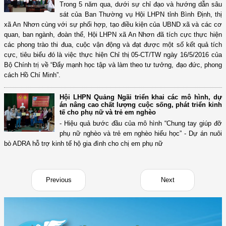
Trong 5 năm qua, dưới sự chỉ đạo và hướng dẫn sâu
sát của Ban Thường vụ Hội LHPN tỉnh Bình Định, thị
xã An Nhơn cùng với sự phối hợp, tạo điều kiện của UBND xã và các cơ
quan, ban ngành, đoàn thể, Hội LHPN xã An Nhơn đã tích cực thực hiện
các phong trào thi đua, cuộc vận động và đạt được một số kết quả tích
cực, tiêu biểu đó là việc thực hiện Chỉ thị 05-CT/TW ngày 16/5/2016 của
Bộ Chính trị về “Đẩy mạnh học tập và làm theo tư tưởng, đạo đức, phong
cách Hồ Chí Minh”.
Hội LHPN Quảng Ngãi triển khai các mô hình, dự
án nâng cao chất lượng cuộc sống, phát triển kinh
tế cho phụ nữ và trẻ em nghèo
- Hiệu quả bước đầu của mô hình “Chung tay giúp đỡ
phụ nữ nghèo và trẻ em nghèo hiếu học” - Dự án nuôi
bò ADRA hỗ trợ kinh tế hộ gia đình cho chị em phụ nữ
Previous
Next