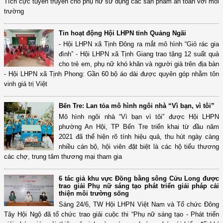
Tích cực tuyên truyền cho phụ nữ sử dụng các sản phẩm an toàn với môi
trường
Tin hoạt động Hội LHPN tỉnh Quảng Ngãi
- Hội LHPN xã Tịnh Đông ra mắt mô hình “Giỏ rác gia
đình” - Hội LHPN xã Tịnh Giang trao tặng 12 suất quà
cho trẻ em, phụ nữ khó khăn và người già trên địa bàn
- Hội LHPN xã Tịnh Phong: Gần 60 bộ áo dài được quyên góp nhằm tôn
vinh giá trị Việt
Bến Tre: Lan tỏa mô hình ngôi nhà “Vì bạn, vì tôi”
Mô hình ngôi nhà “Vì bạn vì tôi” được Hội LHPN
phường An Hội, TP Bến Tre triển khai từ đầu năm
2021 đã thể hiện rõ tính hiệu quả, thu hút ngày càng
nhiều cán bộ, hội viên đặt biệt là các hộ tiểu thương
các chợ, trung tâm thương mại tham gia
6 tác giả khu vực Đồng bằng sông Cửu Long được
trao giải Phụ nữ sáng tạo phát triển giải pháp cải
thiện môi trường sống
Sáng 24/6, TW Hội LHPN Việt Nam và Tổ chức Đông
Tây Hội Ngộ đã tổ chức trao giải cuộc thi “Phụ nữ sáng tạo - Phát triển