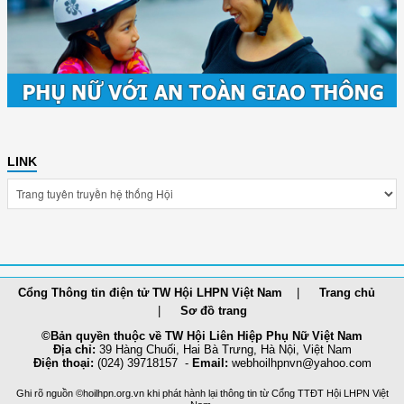
LINK
Cổng Thông tin điện tử TW Hội LHPN Việt Nam
Trang chủ
Sơ đồ trang
©Bản quyền thuộc về TW Hội Liên Hiệp Phụ Nữ Việt Nam
Địa chỉ:
39 Hàng Chuối, Hai Bà Trưng, Hà Nội, Việt Nam
Điện thoại:
(024) 39718157 -
Email:
webhoilh
pnvn@yahoo.com
Ghi rõ nguồn ©hoilhpn.org.vn khi phát hành lại thông tin từ Cổng TTÐT Hội LHPN Việt