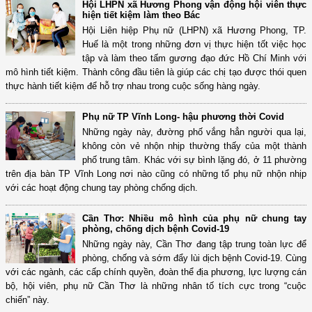
Hội LHPN xã Hương Phong vận động hội viên thực
hiện tiết kiệm làm theo Bác
Hội Liên hiệp Phụ nữ (LHPN) xã Hương Phong, TP.
Huế là một trong những đơn vị thực hiện tốt việc học
tập và làm theo tấm gương đạo đức Hồ Chí Minh với
mô hình tiết kiệm. Thành công đầu tiên là giúp các chị tạo được thói quen
thực hành tiết kiệm để hỗ trợ nhau trong cuộc sống hàng ngày.
Phụ nữ TP Vĩnh Long- hậu phương thời Covid
Những ngày này, đường phố vắng hẳn người qua lại,
không còn vẻ nhộn nhịp thường thấy của một thành
phố trung tâm. Khác với sự bình lặng đó, ở 11 phường
trên địa bàn TP Vĩnh Long nơi nào cũng có những tổ phụ nữ nhộn nhịp
với các hoạt động chung tay phòng chống dịch.
Cần Thơ: Nhiều mô hình của phụ nữ chung tay
phòng, chống dịch bệnh Covid-19
Những ngày này, Cần Thơ đang tập trung toàn lực để
phòng, chống và sớm đẩy lùi dịch bệnh Covid-19. Cùng
với các ngành, các cấp chính quyền, đoàn thể địa phương, lực lượng cán
bộ, hội viên, phụ nữ Cần Thơ là những nhân tố tích cực trong “cuộc
chiến” này.