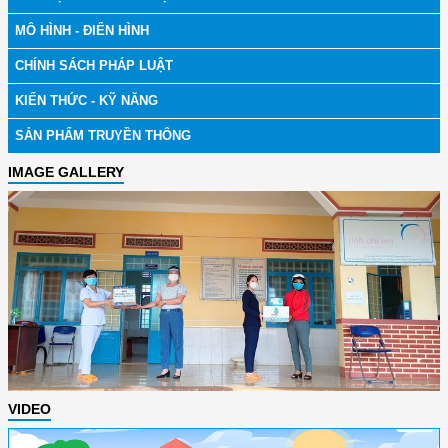
MÔ HÌNH - ĐIỂN HÌNH
CHÍNH SÁCH PHÁP LUẬT
KIẾN THỨC - KỸ NĂNG
SẢN PHẨM TRUYỀN THÔNG
IMAGE GALLERY
VIDEO