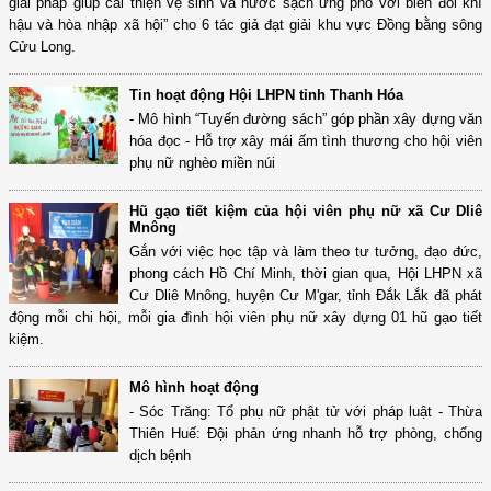
giải pháp giúp cải thiện vệ sinh và nước sạch ứng phó với biến đổi khí
hậu và hòa nhập xã hội” cho 6 tác giả đạt giải khu vực Đồng bằng sông
Cửu Long.
Tin hoạt động Hội LHPN tỉnh Thanh Hóa
- Mô hình “Tuyến đường sách” góp phần xây dựng văn
hóa đọc - Hỗ trợ xây mái ấm tình thương cho hội viên
phụ nữ nghèo miền núi
Hũ gạo tiết kiệm của hội viên phụ nữ xã Cư Dliê
Mnông
Gắn với việc học tập và làm theo tư tưởng, đạo đức,
phong cách Hồ Chí Minh, thời gian qua, Hội LHPN xã
Cư Dliê Mnông, huyện Cư M'gar, tỉnh Đắk Lắk đã phát
động mỗi chi hội, mỗi gia đình hội viên phụ nữ xây dựng 01 hũ gạo tiết
kiệm.
Mô hình hoạt động
- Sóc Trăng: Tổ phụ nữ phật tử với pháp luật - Thừa
Thiên Huế: Đội phản ứng nhanh hỗ trợ phòng, chống
dịch bệnh