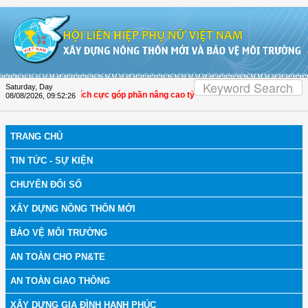
Skip to Content
Saturday, Day
LHPN Thọ Xuân tích cực góp phần nâng cao tỷ lệ người dân tham gia bảo hiểm y
08/08/2026
,
09:52:27
TRANG CHỦ
TIN TỨC - SỰ KIỆN
CHUYỂN ĐỔI SỐ
XÂY DỰNG NÔNG THÔN MỚI
BẢO VỆ MÔI TRƯỜNG
AN TOÀN CHO PN&TE
AN TOÀN GIAO THÔNG
XÂY DỰNG GIA ĐÌNH HẠNH PHÚC