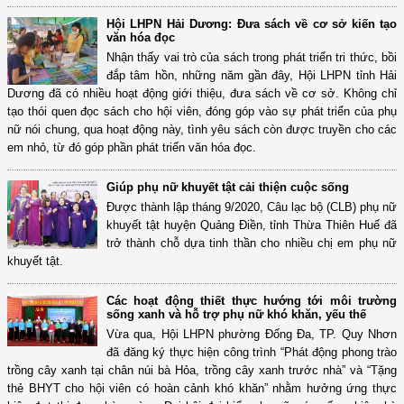
Hội LHPN Hải Dương: Đưa sách về cơ sở kiến tạo
văn hóa đọc
Nhận thấy vai trò của sách trong phát triển tri thức, bồi
đắp tâm hồn, những năm gần đây, Hội LHPN tỉnh Hải
Dương đã có nhiều hoạt động giới thiệu, đưa sách về cơ sở. Không chỉ
tạo thói quen đọc sách cho hội viên, đóng góp vào sự phát triển của phụ
nữ nói chung, qua hoạt động này, tình yêu sách còn được truyền cho các
em nhỏ, từ đó góp phần phát triển văn hóa đọc.
Giúp phụ nữ khuyết tật cải thiện cuộc sống
Được thành lập tháng 9/2020, Câu lạc bộ (CLB) phụ nữ
khuyết tật huyện Quảng Điền, tỉnh Thừa Thiên Huế đã
trở thành chỗ dựa tinh thần cho nhiều chị em phụ nữ
khuyết tật.
Các hoạt động thiết thực hướng tới môi trường
sống xanh và hỗ trợ phụ nữ khó khăn, yếu thế
Vừa qua, Hội LHPN phường Đống Đa, TP. Quy Nhơn
đã đăng ký thực hiện công trình “Phát động phong trào
trồng cây xanh tại chân núi bà Hỏa, trồng cây xanh trước nhà” và “Tặng
thẻ BHYT cho hội viên có hoàn cảnh khó khăn” nhằm hưởng ứng thực