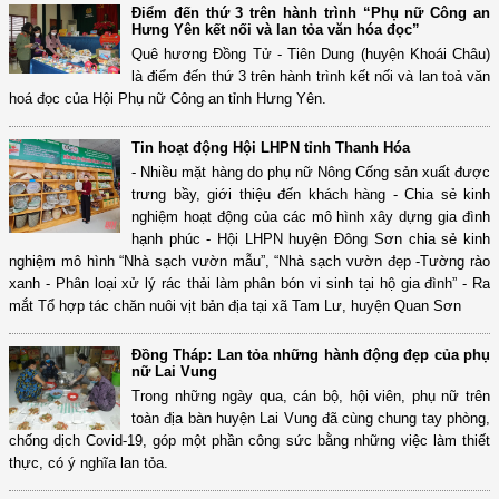
Điểm đến thứ 3 trên hành trình “Phụ nữ Công an
Hưng Yên kết nối và lan tỏa văn hóa đọc”
Quê hương Đồng Tử - Tiên Dung (huyện Khoái Châu)
là điểm đến thứ 3 trên hành trình kết nối và lan toả văn
hoá đọc của Hội Phụ nữ Công an tỉnh Hưng Yên.
Tin hoạt động Hội LHPN tỉnh Thanh Hóa
- Nhiều mặt hàng do phụ nữ Nông Cống sản xuất được
trưng bầy, giới thiệu đến khách hàng - Chia sẻ kinh
nghiệm hoạt động của các mô hình xây dựng gia đình
hạnh phúc - Hội LHPN huyện Đông Sơn chia sẻ kinh
nghiệm mô hình “Nhà sạch vườn mẫu”, “Nhà sạch vườn đẹp -Tường rào
xanh - Phân loại xử lý rác thải làm phân bón vi sinh tại hộ gia đình” - Ra
mắt Tổ hợp tác chăn nuôi vịt bản địa tại xã Tam Lư, huyện Quan Sơn
Đồng Tháp: Lan tỏa những hành động đẹp của phụ
nữ Lai Vung
Trong những ngày qua, cán bộ, hội viên, phụ nữ trên
toàn địa bàn huyện Lai Vung đã cùng chung tay phòng,
chống dịch Covid-19, góp một phần công sức bằng những việc làm thiết
thực, có ý nghĩa lan tỏa.