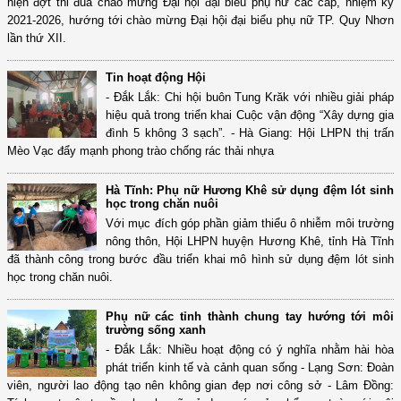
hiện đợt thi đua chào mừng Đại hội đại biểu phụ nữ các cấp, nhiệm kỳ
2021-2026, hướng tới chào mừng Đại hội đại biểu phụ nữ TP. Quy Nhơn
lần thứ XII.
Tin hoạt động Hội
- Đắk Lắk: Chi hội buôn Tung Krăk với nhiều giải pháp
hiệu quả trong triển khai Cuộc vận động “Xây dựng gia
đình 5 không 3 sạch”. - Hà Giang: Hội LHPN thị trấn
Mèo Vạc đẩy mạnh phong trào chống rác thải nhựa
Hà Tĩnh: Phụ nữ Hương Khê sử dụng đệm lót sinh
học trong chăn nuôi
Với mục đích góp phần giảm thiểu ô nhiễm môi trường
nông thôn, Hội LHPN huyện Hương Khê, tỉnh Hà Tĩnh
đã thành công trong bước đầu triển khai mô hình sử dụng đệm lót sinh
học trong chăn nuôi.
Phụ nữ các tỉnh thành chung tay hướng tới môi
trường sống xanh
- Đắk Lắk: Nhiều hoạt động có ý nghĩa nhằm hài hòa
phát triển kinh tế và cảnh quan sống - Lạng Sơn: Đoàn
viên, người lao động tạo nên không gian đẹp nơi công sở - Lâm Đồng: