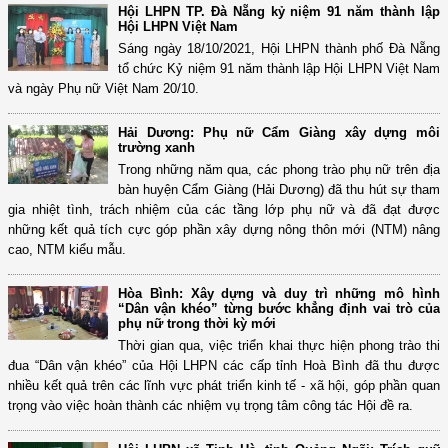
Hội LHPN TP. Đà Nẵng kỷ niệm 91 năm thành lập
Hội LHPN Việt Nam
Sáng ngày 18/10/2021, Hội LHPN thành phố Đà Nẵng
tổ chức Kỷ niệm 91 năm thành lập Hội LHPN Việt Nam
và ngày Phụ nữ Việt Nam 20/10.
Hải Dương: Phụ nữ Cẩm Giàng xây dựng môi
trường xanh
Trong những năm qua, các phong trào phụ nữ trên địa
bàn huyện Cẩm Giàng (Hải Dương) đã thu hút sự tham
gia nhiệt tình, trách nhiệm của các tầng lớp phụ nữ và đã đạt được
những kết quả tích cực góp phần xây dựng nông thôn mới (NTM) nâng
cao, NTM kiểu mẫu.
Hòa Bình: Xây dựng và duy trì những mô hình
“Dân vận khéo” từng bước khẳng định vai trò của
phụ nữ trong thời kỳ mới
Thời gian qua, việc triển khai thực hiện phong trào thi
đua “Dân vận khéo” của Hội LHPN các cấp tỉnh Hoà Bình đã thu được
nhiều kết quả trên các lĩnh vực phát triển kinh tế - xã hội, góp phần quan
trọng vào việc hoàn thành các nhiệm vụ trọng tâm công tác Hội đề ra.