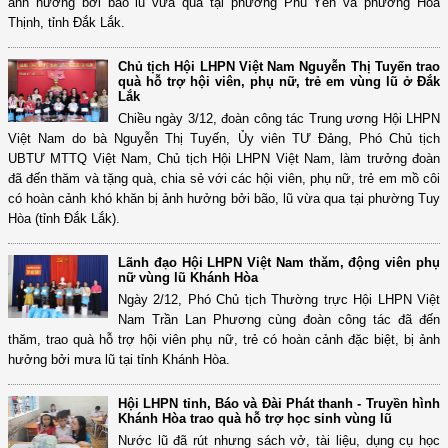
ảnh hưởng bởi bão lũ vừa qua tại phường Phú Yên và phường Hoà
Thịnh, tỉnh Đắk Lắk.
Chủ tịch Hội LHPN Việt Nam Nguyễn Thị Tuyến trao
quà hỗ trợ hội viên, phụ nữ, trẻ em vùng lũ ở Đắk
Lắk
Chiều ngày 3/12, đoàn công tác Trung ương Hội LHPN
Việt Nam do bà Nguyễn Thị Tuyến, Ủy viên TƯ Đảng, Phó Chủ tịch
UBTƯ MTTQ Việt Nam, Chủ tịch Hội LHPN Việt Nam, làm trưởng đoàn
đã đến thăm và tặng quà, chia sẻ với các hội viên, phụ nữ, trẻ em mồ côi
có hoàn cảnh khó khăn bị ảnh hưởng bởi bão, lũ vừa qua tại phường Tuy
Hòa (tỉnh Đắk Lắk).
Lãnh đạo Hội LHPN Việt Nam thăm, động viên phụ
nữ vùng lũ Khánh Hòa
Ngày 2/12, Phó Chủ tịch Thường trực Hội LHPN Việt
Nam Trần Lan Phương cùng đoàn công tác đã đến
thăm, trao quà hỗ trợ hội viên phụ nữ, trẻ có hoàn cảnh đặc biệt, bị ảnh
hưởng bởi mưa lũ tại tỉnh Khánh Hòa.
Hội LHPN tỉnh, Báo và Đài Phát thanh - Truyền hình
Khánh Hòa trao quà hỗ trợ học sinh vùng lũ
Nước lũ đã rút nhưng sách vở, tài liệu, dụng cụ học