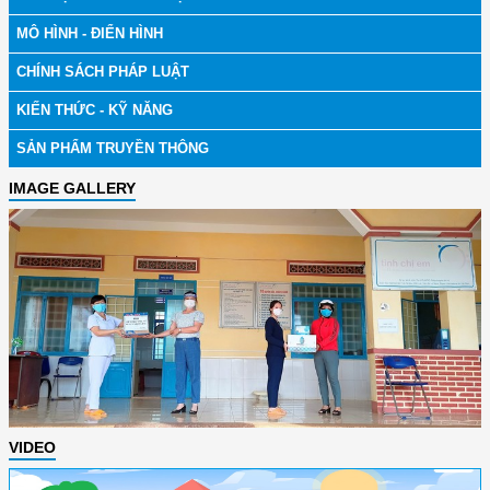
MÔ HÌNH - ĐIỂN HÌNH
CHÍNH SÁCH PHÁP LUẬT
KIẾN THỨC - KỸ NĂNG
SẢN PHẨM TRUYỀN THÔNG
IMAGE GALLERY
VIDEO