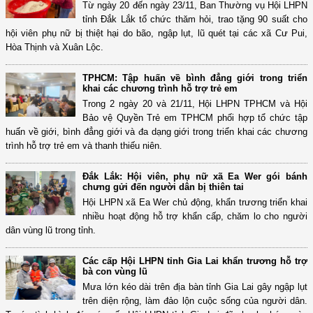
Từ ngày 20 đến ngày 23/11, Ban Thường vụ Hội LHPN
tỉnh Đắk Lắk tổ chức thăm hỏi, trao tặng 90 suất cho
hội viên phụ nữ bị thiệt hại do bão, ngập lụt, lũ quét tại các xã Cư Pui,
Hòa Thịnh và Xuân Lộc.
TPHCM: Tập huấn về bình đẳng giới trong triển
khai các chương trình hỗ trợ trẻ em
Trong 2 ngày 20 và 21/11, Hội LHPN TPHCM và Hội
Bảo vệ Quyền Trẻ em TPHCM phối hợp tổ chức tập
huấn về giới, bình đẳng giới và đa dạng giới trong triển khai các chương
trình hỗ trợ trẻ em và thanh thiếu niên.
Đắk Lắk: Hội viên, phụ nữ xã Ea Wer gói bánh
chưng gửi đến người dân bị thiên tai
Hội LHPN xã Ea Wer chủ động, khẩn trương triển khai
nhiều hoạt động hỗ trợ khẩn cấp, chăm lo cho người
dân vùng lũ trong tỉnh.
Các cấp Hội LHPN tỉnh Gia Lai khẩn trương hỗ trợ
bà con vùng lũ
Mưa lớn kéo dài trên địa bàn tỉnh Gia Lai gây ngập lụt
trên diện rộng, làm đảo lộn cuộc sống của người dân.