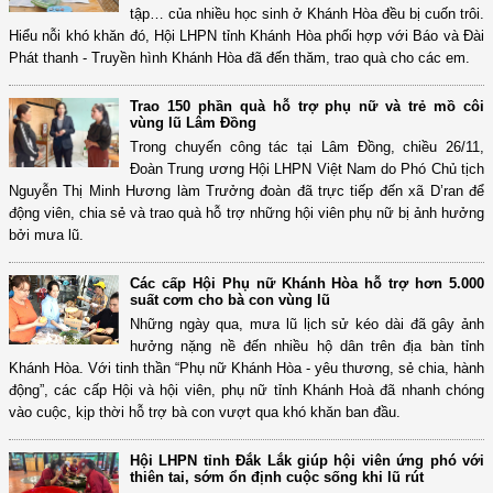
tập… của nhiều học sinh ở Khánh Hòa đều bị cuốn trôi.
Hiểu nỗi khó khăn đó, Hội LHPN tỉnh Khánh Hòa phối hợp với Báo và Đài
Phát thanh - Truyền hình Khánh Hòa đã đến thăm, trao quà cho các em.
Trao 150 phần quà hỗ trợ phụ nữ và trẻ mồ côi
vùng lũ Lâm Đồng
Trong chuyến công tác tại Lâm Đồng, chiều 26/11,
Đoàn Trung ương Hội LHPN Việt Nam do Phó Chủ tịch
Nguyễn Thị Minh Hương làm Trưởng đoàn đã trực tiếp đến xã D’ran để
động viên, chia sẻ và trao quà hỗ trợ những hội viên phụ nữ bị ảnh hưởng
bởi mưa lũ.
Các cấp Hội Phụ nữ Khánh Hòa hỗ trợ hơn 5.000
suất cơm cho bà con vùng lũ
Những ngày qua, mưa lũ lịch sử kéo dài đã gây ảnh
hưởng nặng nề đến nhiều hộ dân trên địa bàn tỉnh
Khánh Hòa. Với tinh thần “Phụ nữ Khánh Hòa - yêu thương, sẻ chia, hành
động”, các cấp Hội và hội viên, phụ nữ tỉnh Khánh Hoà đã nhanh chóng
vào cuộc, kịp thời hỗ trợ bà con vượt qua khó khăn ban đầu.
Hội LHPN tỉnh Đắk Lắk giúp hội viên ứng phó với
thiên tai, sớm ổn định cuộc sống khi lũ rút