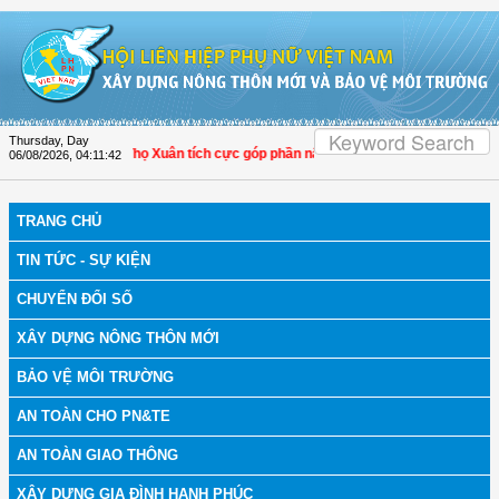
Skip to Content
Thursday, Day
h Hóa: Hội LHPN Thọ Xuân tích cực góp phần nâng cao tỷ lệ người dân tham gia
06/08/2026
,
04:11:42
TRANG CHỦ
TIN TỨC - SỰ KIỆN
CHUYỂN ĐỔI SỐ
XÂY DỰNG NÔNG THÔN MỚI
BẢO VỆ MÔI TRƯỜNG
AN TOÀN CHO PN&TE
AN TOÀN GIAO THÔNG
XÂY DỰNG GIA ĐÌNH HẠNH PHÚC