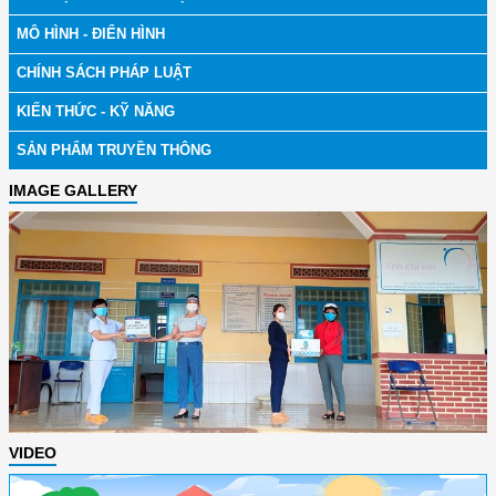
MÔ HÌNH - ĐIỂN HÌNH
CHÍNH SÁCH PHÁP LUẬT
KIẾN THỨC - KỸ NĂNG
SẢN PHẨM TRUYỀN THÔNG
IMAGE GALLERY
VIDEO