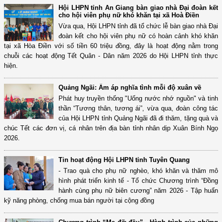
Hội LHPN tỉnh An Giang bàn giao nhà Đại đoàn kết
cho hội viên phụ nữ khó khăn tại xã Hoà Điền
Vừa qua, Hội LHPN tỉnh đã tổ chức lễ bàn giao nhà Đại
đoàn kết cho hội viên phụ nữ có hoàn cảnh khó khăn
tại xã Hòa Điền với số tiền 60 triệu đồng, đây là hoạt động nằm trong
chuỗi các hoạt động Tết Quân - Dân năm 2026 do Hội LHPN tỉnh thực
hiện.
Quảng Ngãi: Ấm áp nghĩa tình mỗi độ xuân về
Phát huy truyền thống "Uống nước nhớ nguồn" và tinh
thần “Tương thân, tương ái”, vừa qua, đoàn công tác
của Hội LHPN tỉnh Quảng Ngãi đã đi thăm, tặng quà và
chúc Tết các đơn vị, cá nhân trên địa bàn tỉnh nhân dịp Xuân Bính Ngọ
2026.
Tin hoạt động Hội LHPN tỉnh Tuyên Quang
- Trao quà cho phụ nữ nghèo, khó khăn và thăm mô
hình phát triển kinh tế - Tổ chức Chương trình “Đồng
hành cùng phụ nữ biên cương” năm 2026 - Tập huấn
kỹ năng phòng, chống mua bán người tại cộng đồng