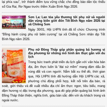
lại phía sau", trở thành điểm tựa vững chắc cho đồng bào dân tộc thiểu
số Gia Rai, Rơ Ngao trước thềm Xuân Bính Ngọ 2026.
Sơn La: Lan tỏa yêu thương tới phụ nữ và người
dân vùng biên giới đón Tết Bính Ngọ năm 2026 tại
xã Chiềng Sơn
Ngày 30/01, Hội LHPN tỉnh đã tổ chức Chương trình
“Đồng hành cùng phụ nữ biên cương” tại xã Chiềng Sơn nhân dịp Tết
Bính Ngọ năm 2026.
Phụ nữ Đồng Tháp góp phần quảng bá hương vị
địa phương từ những mô hình ẩm thực gắn với du
lịch
Trong bức tranh phát triển du lịch gắn với văn hóa bản
địa, ẩm thực luôn là “đại sứ mềm” mang đậm dấu ấn
vùng đất và con người. Nắm bắt xu thế đó, thời gian
qua, Hội LHPN tỉnh đã hướng dẫn Hội LHPN các xã,
phường chủ động phối hợp, kết nối trên địa bàn, rà
soát, giới thiệu và đề xuất nhiều địa chỉ ẩm thực ngon, tiêu biểu, mang
đậm hương vị đặc trưng địa phương, qua đó góp phần quảng bá hình ảnh
Đồng Tháp thân thiện, nghĩa tình, giàu bản sắc đến với du khách trong và
ngoài nước.