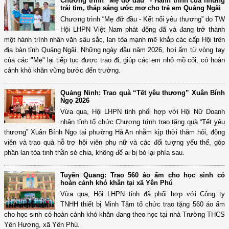
Chương trình “Mẹ đỡ đầu” - Hành trình của những
trái tim, tháp sáng ước mơ cho trẻ em Quảng Ngãi
Chương trình “Mẹ đỡ đầu - Kết nối yêu thương” do TW
Hội LHPN Việt Nam phát động đã và đang trở thành
một hành trình nhân văn sâu sắc, lan tỏa mạnh mẽ khắp các cấp Hội trên
địa bàn tỉnh Quảng Ngãi. Những ngày đầu năm 2026, hơi ấm từ vòng tay
của các "Mẹ" lại tiếp tục được trao đi, giúp các em nhỏ mồ côi, có hoàn
cảnh khó khăn vững bước đến trường.
Quảng Ninh: Trao quà “Tết yêu thương” Xuân Bính
Ngọ 2026
Vừa qua, Hội LHPN tỉnh phối hợp với Hội Nữ Doanh
nhân tỉnh tổ chức Chương trình trao tặng quà “Tết yêu
thương” Xuân Bính Ngọ tại phường Hà An nhằm kịp thời thăm hỏi, động
viên và trao quà hỗ trợ hội viên phụ nữ và các đối tượng yếu thế, góp
phần lan tỏa tinh thần sẻ chia, không để ai bị bỏ lại phía sau.
Tuyên Quang: Trao 560 áo ấm cho học sinh có
hoàn cảnh khó khăn tại xã Yên Phú
Vừa qua, Hội LHPN tỉnh đã phối hợp với Công ty
TNHH thiết bị Minh Tâm tổ chức trao tặng 560 áo ấm
cho học sinh có hoàn cảnh khó khăn đang theo học tại nhà Trường THCS
Yên Hương, xã Yên Phú.