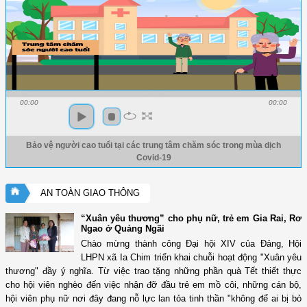
00:00
00:00
Bảo vệ người cao tuổi tại các trung tâm chăm sóc trong mùa dịch
Covid-19
AN TOÀN GIAO THÔNG
“Xuân yêu thương” cho phụ nữ, trẻ em Gia Rai, Rơ
Ngao ở Quảng Ngãi
Chào mừng thành công Đại hội XIV của Đảng, Hội
LHPN xã Ia Chim triển khai chuỗi hoạt động "Xuân yêu
thương" đầy ý nghĩa. Từ việc trao tặng những phần quà Tết thiết thực
cho hội viên nghèo đến việc nhận đỡ đầu trẻ em mồ côi, những cán bộ,
hội viên phụ nữ nơi đây đang nỗ lực lan tỏa tinh thần "không để ai bị bỏ