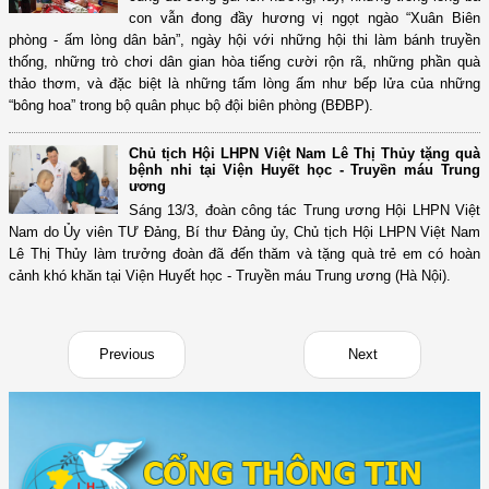
con vẫn đong đầy hương vị ngọt ngào “Xuân Biên
phòng - ấm lòng dân bản”, ngày hội với những hội thi làm bánh truyền
thống, những trò chơi dân gian hòa tiếng cười rộn rã, những phần quà
thảo thơm, và đặc biệt là những tấm lòng ấm như bếp lửa của những
“bông hoa” trong bộ quân phục bộ đội biên phòng (BĐBP).
Chủ tịch Hội LHPN Việt Nam Lê Thị Thủy tặng quà
bệnh nhi tại Viện Huyết học - Truyền máu Trung
ương
Sáng 13/3, đoàn công tác Trung ương Hội LHPN Việt
Nam do Ủy viên TƯ Đảng, Bí thư Đảng ủy, Chủ tịch Hội LHPN Việt Nam
Lê Thị Thủy làm trưởng đoàn đã đến thăm và tặng quà trẻ em có hoàn
cảnh khó khăn tại Viện Huyết học - Truyền máu Trung ương (Hà Nội).
Previous
Next