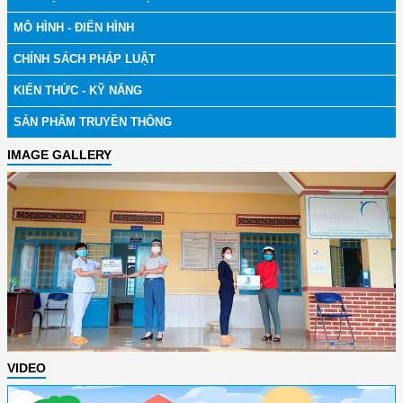
MÔ HÌNH - ĐIỂN HÌNH
CHÍNH SÁCH PHÁP LUẬT
KIẾN THỨC - KỸ NĂNG
SẢN PHẨM TRUYỀN THÔNG
IMAGE GALLERY
VIDEO