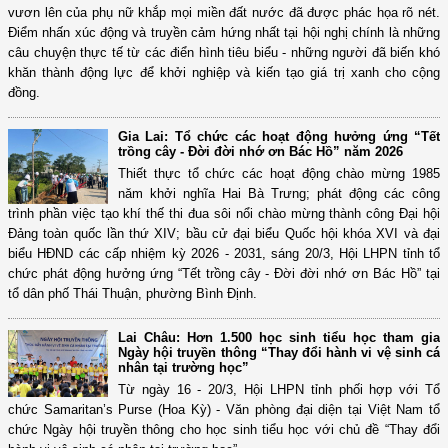
vươn lên của phụ nữ khắp mọi miền đất nước đã được phác họa rõ nét.
Điểm nhấn xúc động và truyền cảm hứng nhất tại hội nghị chính là những
câu chuyện thực tế từ các điển hình tiêu biểu - những người đã biến khó
khăn thành động lực để khởi nghiệp và kiến tạo giá trị xanh cho cộng
đồng.
Gia Lai: Tổ chức các hoạt động hưởng ứng “Tết
trồng cây - Đời đời nhớ ơn Bác Hồ” năm 2026
Thiết thực tổ chức các hoạt động chào mừng 1985
năm khởi nghĩa Hai Bà Trưng; phát động các công
trình phần việc tạo khí thế thi đua sôi nổi chào mừng thành công Đại hội
Đảng toàn quốc lần thứ XIV; bầu cử đại biểu Quốc hội khóa XVI và đại
biểu HĐND các cấp nhiệm kỳ 2026 - 2031, sáng 20/3, Hội LHPN tỉnh tổ
chức phát động hưởng ứng “Tết trồng cây - Đời đời nhớ ơn Bác Hồ” tại
tổ dân phố Thái Thuận, phường Bình Định.
Lai Châu: Hơn 1.500 học sinh tiểu học tham gia
Ngày hội truyền thông “Thay đổi hành vi vệ sinh cá
nhân tại trường học”
Từ ngày 16 - 20/3, Hội LHPN tỉnh phối hợp với Tổ
chức Samaritan’s Purse (Hoa Kỳ) - Văn phòng đại diện tại Việt Nam tổ
chức Ngày hội truyền thông cho học sinh tiểu học với chủ đề “Thay đổi