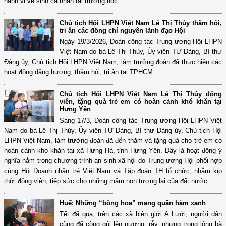
hành vi vệ sinh cá nhân tại trường học”.
Chủ tịch Hội LHPN Việt Nam Lê Thị Thủy thăm hỏi,
tri ân các đồng chí nguyên lãnh đạo Hội
Ngày 19/3/2026, Đoàn công tác Trung ương Hội LHPN
Việt Nam do bà Lê Thị Thủy, Ủy viên TƯ Đảng, Bí thư
Đảng ủy, Chủ tịch Hội LHPN Việt Nam, làm trưởng đoàn đã thực hiện các
hoạt động dâng hương, thăm hỏi, tri ân tại TPHCM.
Chủ tịch Hội LHPN Việt Nam Lê Thị Thủy động
viên, tặng quà trẻ em có hoàn cảnh khó khăn tại
Hưng Yên
Sáng 17/3, Đoàn công tác Trung ương Hội LHPN Việt
Nam do bà Lê Thị Thủy, Ủy viên TƯ Đảng, Bí thư Đảng ủy, Chủ tịch Hội
LHPN Việt Nam, làm trưởng đoàn đã đến thăm và tặng quà cho trẻ em có
hoàn cảnh khó khăn tại xã Hưng Hà, tỉnh Hưng Yên. Đây là hoạt động ý
nghĩa nằm trong chương trình an sinh xã hội do Trung ương Hội phối hợp
cùng Hội Doanh nhân trẻ Việt Nam và Tập đoàn TH tổ chức, nhằm kịp
thời động viên, tiếp sức cho những mầm non tương lai của đất nước.
Huế: Những “bông hoa” mang quân hàm xanh
Tết đã qua, trên các xã biên giới A Lưới, người dân
cũng đã cõng gùi lên nương, rẫy, nhưng trong lòng bà