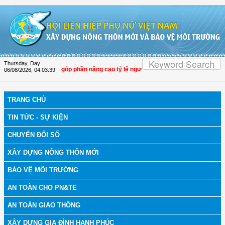
Skip to Content
Thursday, Day
Thọ Xuân tích cực góp phần nâng cao tỷ lệ người dân tham gia bảo hiểm y tế
06/08/2026
,
04:03:39
TRANG CHỦ
TIN TỨC - SỰ KIỆN
CHUYỂN ĐỔI SỐ
XÂY DỰNG NÔNG THÔN MỚI
BẢO VỆ MÔI TRƯỜNG
AN TOÀN CHO PN&TE
AN TOÀN GIAO THÔNG
XÂY DỰNG GIA ĐÌNH HẠNH PHÚC