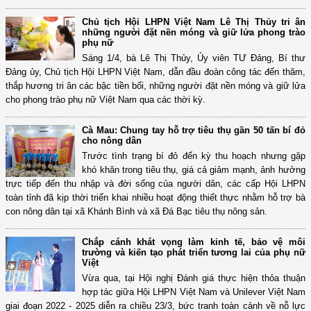
Chủ tịch Hội LHPN Việt Nam Lê Thị Thủy tri ân
những người đặt nền móng và giữ lửa phong trào
phụ nữ
Sáng 1/4, bà Lê Thị Thủy, Ủy viên TƯ Đảng, Bí thư
Đảng ủy, Chủ tịch Hội LHPN Việt Nam, dẫn đầu đoàn công tác đến thăm,
thắp hương tri ân các bậc tiền bối, những người đặt nền móng và giữ lửa
cho phong trào phụ nữ Việt Nam qua các thời kỳ.
Cà Mau: Chung tay hỗ trợ tiêu thụ gần 50 tấn bí đỏ
cho nông dân
Trước tình trạng bí đỏ đến kỳ thu hoạch nhưng gặp
khó khăn trong tiêu thụ, giá cả giảm mạnh, ảnh hưởng
trực tiếp đến thu nhập và đời sống của người dân, các cấp Hội LHPN
toàn tỉnh đã kịp thời triển khai nhiều hoạt động thiết thực nhằm hỗ trợ bà
con nông dân tại xã Khánh Bình và xã Đá Bạc tiêu thụ nông sản.
Chắp cánh khát vọng làm kinh tế, bảo vệ môi
trường và kiến tạo phát triển tương lai của phụ nữ
Việt
Vừa qua, tại Hội nghị Đánh giá thực hiện thỏa thuận
hợp tác giữa Hội LHPN Việt Nam và Unilever Việt Nam
giai đoạn 2022 - 2025 diễn ra chiều 23/3, bức tranh toàn cảnh về nỗ lực