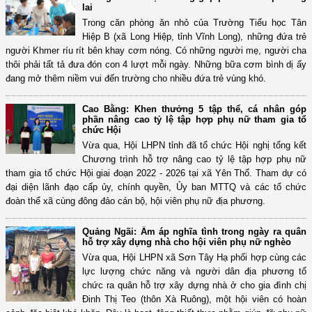
lai
Trong căn phòng ăn nhỏ của Trường Tiểu học Tân
Hiệp B (xã Long Hiệp, tỉnh Vĩnh Long), những đứa trẻ
người Khmer ríu rít bên khay cơm nóng. Có những người mẹ, người cha
thôi phải tất tả đưa đón con 4 lượt mỗi ngày. Những bữa cơm bình dị ấy
đang mở thêm niềm vui đến trường cho nhiều đứa trẻ vùng khó.
Cao Bằng: Khen thưởng 5 tập thể, cá nhân góp
phần nâng cao tỷ lệ tập hợp phụ nữ tham gia tổ
chức Hội
Vừa qua, Hội LHPN tỉnh đã tổ chức Hội nghị tổng kết
Chương trình hỗ trợ nâng cao tỷ lệ tập hợp phụ nữ
tham gia tổ chức Hội giai đoạn 2022 - 2026 tại xã Yên Thổ. Tham dự có
đại diện lãnh đạo cấp ủy, chính quyền, Ủy ban MTTQ và các tổ chức
đoàn thể xã cùng đông đảo cán bộ, hội viên phụ nữ địa phương.
Quảng Ngãi: Ấm áp nghĩa tình trong ngày ra quân
hỗ trợ xây dựng nhà cho hội viên phụ nữ nghèo
Vừa qua, Hội LHPN xã Sơn Tây Hạ phối hợp cùng các
lực lượng chức năng và người dân địa phương tổ
chức ra quân hỗ trợ xây dựng nhà ở cho gia đình chị
Đinh Thị Teo (thôn Xà Ruông), một hội viên có hoàn