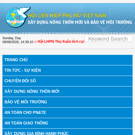
Skip to Content
Sunday, Day
 bệnh
| Thanh Hóa: Hội LHPN Thọ Xuân tích cực góp phần nâng cao tỷ lệ người 
09/08/2026
,
14:39:11
TRANG CHỦ
TIN TỨC - SỰ KIỆN
CHUYỂN ĐỔI SỐ
XÂY DỰNG NÔNG THÔN MỚI
BẢO VỆ MÔI TRƯỜNG
AN TOÀN CHO PN&TE
AN TOÀN GIAO THÔNG
XÂY DỰNG GIA ĐÌNH HẠNH PHÚC