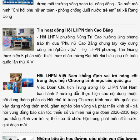
dựng môi trường sống xanh tại cộng đồng - Ra mắt mô
hình “Chi hội phụ nữ an toàn - phòng chống đuối nước trẻ em” tại xã Rạng
Đông
Tin hoạt động Hội LHPN tỉnh Cao Bằng
- Hội LHPN phường Nùng Trí Cao hưởng ứng phong
trào thi đua “Phụ nữ Cao Bằng chung tay xây dựng
công trình/phần việc” - Hội LHPN phường Tân Giang
thực hiện 5 phần việc thiết thực chào mừng Đại hội đại biểu phụ nữ toàn
quốc lần thứ XIV
Hội LHPN Việt Nam khẳng định vai trò nòng cốt
trong thực hiện Chương trình mục tiêu quốc gia
Việc Đoàn Chủ tịch Trung ương Hội LHPN Việt Nam
ban hành 2 hướng dẫn thực hiện các nội dung thuộc
nội dung thành phần do Hội chủ trì trong Chương trình mục tiêu quốc gia
xây dựng nông thôn mới, giảm nghèo bền vững và phát triển kinh tế - xã
hội vùng đồng bào dân tộc thiểu số và miền núi giai đoạn 2026-2030 tiếp
tục khẳng định vai trò, vị thế của tổ chức Hội trong phát triển đất nước
giai đoạn mới.
Những bữa ăn học đường góp phần vun đắp tương