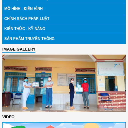
MÔ HÌNH - ĐIỂN HÌNH
CHÍNH SÁCH PHÁP LUẬT
KIẾN THỨC - KỸ NĂNG
SẢN PHẨM TRUYỀN THÔNG
IMAGE GALLERY
VIDEO