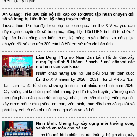
thiết thực, ý nghĩa.
An Giang: Trên 300 cán bộ Hội cấp cơ sở được tập huấn chuyển đổi
số và trang bị kiến thức, kỹ năng truyền thông
Trước thềm Đại hội đại biểu phụ nữ toàn quốc lần thứ XIV và yêu cầu
đẩy mạnh chuyển đổi số trong hoạt động Hội, Hội LHPN tỉnh đã tổ chức 4
lớp tập huấn nâng cao kiến thức, kỹ năng truyền thông và năng lực
chuyển đổi số cho trên 300 cán bộ Hội cơ sở trên địa bàn tỉnh.
Lâm Đồng: Phụ nữ Nam Ban Lâm Hà thi đua xây
dựng “gia đình 5 không, 3 sạch, 3 an” gắn với các
mô hình dân vận khéo
Nhằm chào mừng Đại hội đại biểu phụ nữ toàn quốc
lần thứ XIV nhiệm kỳ 2026 - 2031, Hội LHPN xã Nam
Ban Lâm Hà đã tổ chức chương trình ra mắt nhiều mô hình năm 2026.
Đây không chỉ là những mô hình mang ý nghĩa tuyên truyền, vận động mà
còn góp phần nâng cao đời sống vật chất, tinh thần cho hội viên phụ nữ,
xây dựng môi trường sống an toàn, văn minh, thúc đẩy bình đẳng giới và
phát huy vai trò của phụ nữ trong gia đình và xã hội.
Ninh Bình: Chung tay xây dựng môi trường sống
xanh và an toàn cho trẻ em
- Lan tỏa mô hình phân loại rác thải tại hộ gia đình, xây