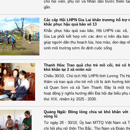
cho hội viên, phụ nữ và Nhân dân trước thiên ta
gần.
Các cấp Hội LHPN Gia Lai khẩn trương hỗ trợ 
khắc phục hậu quả bão số 13
Khắc phục hậu quả sau bão, Hội LHPN các xã,
Gia Lai phối kết hợp với các đơn vị trên địa bàn
giúp người dân thu hoạch lúa, hoa màu; dọn dẹp n
sinh môi trường sớm ổn định cuộc sống.
Thanh Hóa: Trao quà cho trẻ mồ côi, trẻ có 
khó khăn tại 2 xã miền núi
Chiều 30/10, Chủ tịch Hội LHPN tỉnh Lương Thị H
thăm và trao quà cho trẻ mồ côi bị ảnh hưởng bởi 
xã Quan Sơn và xã Tam Thanh. Đây là một tr
hoạt động ý nghĩa hướng đến Đại hội đại biểu phụ 
thứ XIX, nhiệm kỳ 2025 - 2030.
Quảng Ngãi: Đồng lòng chia sẻ khó khăn với
vùng lũ
Từ ngày 28 - 30/10, Ủy ban MTTQ Việt Nam xã 
chi hội phụ nữ thôn Thọ Bắc, Thọ Nam và Đoàn th