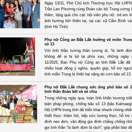
Ngày 13/11, Phó Chủ tịch Thường trực Hội LHP
Trần Lan Phương cùng Đoàn cán bộ Trung ương 
thăm, tặng quà cho các hội viên phụ nữ, trẻ em k
ảnh hưởng bởi thiên tai, tại các xã Cẩm Bình 
(tỉnh Hà Tĩnh)
Phụ nữ Công an Đắk Lắk hướng về miền Trun
số 13
Với tinh thần tương thân tương ái, “lá lành đùm
không để ai bị bỏ lại phía sau, những ngày 
11/2025, Ban Phụ nữ Công an tỉnh Đắk Lắk đã 
nhiều hoạt động ý nghĩa, quyên góp, hỗ trợ ngư
tỉnh miền Trung bị thiệt hại nặng do cơn bão số 13.
Phụ nữ Đắk Lắk chung sức ứng phó bão số 13
tinh thần đoàn kết và sẻ chia
Trong những ngày qua, toàn tỉnh khẩn trương triể
biện pháp phòng, chống bão số 13 (bão Kalmaegi
Hội LHPN trong tỉnh đã triển khai nhanh chóng nhi
thiết thực: thăm hỏi, tiếp sức lương thực, hỗ trợ
đình neo đơn, vận động gia đình chằng chống nh
gọi tinh thần “lá lành đùm lá rách”, góp phần bảo 