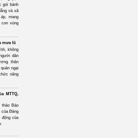
c gói bánh
Nẵng và xã
 áp, mang
à con vùng
a mưa lũ
ĩnh, không
 người dân
tương thân
 quản ngại
 chức năng
của MTTQ,
ự thảo Báo
IV của Đảng
t động của
n.