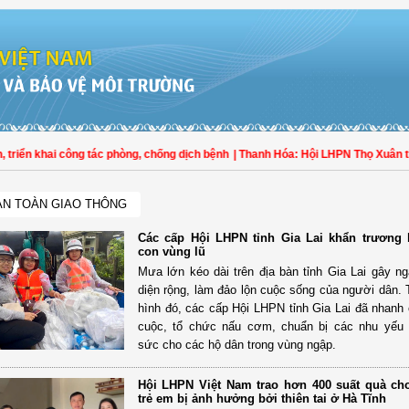
ển khai công tác phòng, chống dịch bệnh
| Thanh Hóa: Hội LHPN Thọ Xuân tích 
AN TOÀN GIAO THÔNG
Các cấp Hội LHPN tỉnh Gia Lai khẩn trương 
con vùng lũ
Mưa lớn kéo dài trên địa bàn tỉnh Gia Lai gây ngậ
diện rộng, làm đảo lộn cuộc sống của người dân. 
hình đó, các cấp Hội LHPN tỉnh Gia Lai đã nhanh
cuộc, tổ chức nấu cơm, chuẩn bị các nhu yếu 
sức cho các hộ dân trong vùng ngập.
Hội LHPN Việt Nam trao hơn 400 suất quà ch
trẻ em bị ảnh hưởng bởi thiên tai ở Hà Tĩnh