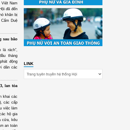
N Việt Nam
Hội đã đến
hó khăn bị
và Cẩm Duệ
g sau bão
 lá rách”,
đầu tháng
phát động
LINK
ời dân các
, lan tỏa
n khai các
), các cấp
ều việc làm
 các hộ gia
à cửa, kêu
đảm an toàn