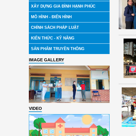
XÂY DỰNG GIA ĐÌNH HẠNH PHÚC
MÔ HÌNH - ĐIỂN HÌNH
CHÍNH SÁCH PHÁP LUẬT
KIẾN THỨC - KỸ NĂNG
SẢN PHẨM TRUYỀN THÔNG
IMAGE GALLERY
VIDEO