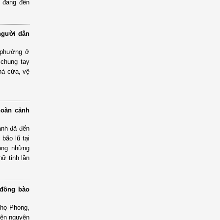
i đang đến
người dân
 phường ở
 chung tay
hà cửa, vệ
hoàn cảnh
ạnh đã đến
bão lũ tại
ong những
nữ tỉnh lần
 đồng bào
Thọ Phong,
iện nguyện