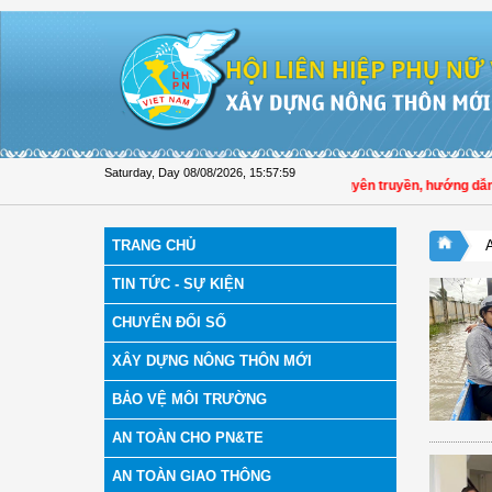
Skip to Content
Saturday, Day 08/08/2026
,
15:57:59
Hội LHPN tỉnh Đồng Tháp tuyên truyền, hướng dẫn, tri
TRANG CHỦ
TIN TỨC - SỰ KIỆN
CHUYỂN ĐỔI SỐ
XÂY DỰNG NÔNG THÔN MỚI
BẢO VỆ MÔI TRƯỜNG
AN TOÀN CHO PN&TE
AN TOÀN GIAO THÔNG