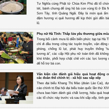
Tư Nghĩa cùng Phật tử Chùa Kim Phú đã tổ chứ
tét, bánh chưng để ủng hộ bà con vùng lũ ở Đà 
Sơn Tây, tỉnh Quảng Ngãi. Đây là món quà ấm
đậm hương vị quê hương để kịp thời gửi đến b
lũ.
Phụ nữ Hà Tĩnh: Thắp lửa yêu thương giữa mù
Trong bối cảnh mưa lũ diễn biến phức tạp tại Hà T
chỉ đi đầu trong công tác tuyên truyền, vận động
phòng, chống lũ lụt, phát huy truyền thống “
tương ái”, các cấp Hội phụ nữ toàn tỉnh đã không
khó khăn, phối hợp chặt chẽ với các lực lượng
để hỗ trợ bà con.
Văn kiện cần đánh giá hiệu quả hoạt động 
các đoàn thể chính trị - xã hội sau sắp xếp
Theo đại biểu Khang Thị Mào (đoàn Lào Cai), d
cáo chính trị Đại hội đại biểu toàn quốc lần thứ X
chưa bao hàm đánh giá chất lượng, hiệu quả hoạ
các tổ chức này trước và sau khi sắp xếp, tinh gọ