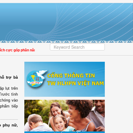
cực góp phần nâng cao tỷ lệ người dân tham gia bảo hiểm y tế
hỗ trợ bà
p lụt trên
Trước tình
 chóng vào
phẩm tiếp
o phụ nữ,