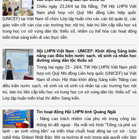
Chiều ngày 23,24/4 tại Đà Nẵng, TW Hội LHPN Việt
Nam phối hợp với Quỹ Nhi đồng Liên hiệp quốc
(UNICEF) tại Việt Nam tổ chức Lớp tập huấn cho các cán bộ quản lý, các
giáo viên cốt cán của các trường học nội trú, bán trú liên cấp tiểu học và
trung học cơ sở vùng dân tộc thiểu số, nhằm cụ thế hóa các hoạt động
triển khai sáng kiến đi vào thực tiễn.
Hội LHPN Việt Nam - UNICEF: Khởi động Sáng kiến
nâng cao điều kiện nước sạch, vệ sinh cá nhân học
đường vùng dân tộc thiểu số
Trong hai ngày 23 - 24/4, TW Hội LHPN Việt Nam phối
hợp với Quỹ Nhi đồng Liên hợp quốc (UNICEF) tại Việt
Nam tổ chức Hội thảo khởi động Sáng kiến “Nâng cao
điều kiện nước sạch, vệ sinh và vệ sinh cá nhân tại các trường học nội
trú, bán trú liên cấp tiểu học và trung học cơ sở vùng dân tộc thiểu số” và
Lớp tập huấn triển khai thí điểm Sáng kiến.
Tin hoạt động Hội LHPN tỉnh Quảng Ngãi
- Nâng cao trách nhiệm của phụ nữ trong công tác
thông tin đối ngoại - Ra mắt mô hình “Trồng cà phê xứ
lạnh - an sinh vững bền” và triển khai chuỗi hoạt động tại cơ sở - Lớp
nghề thêu Shibori Nhật Bản: Mở ra hướng đi mới trong giải quyết việc làm