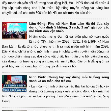
đẩy mạnh chuyển đổi số trong hoạt động Hội, Hội LHPN tỉnh đã tổ chức 4
lớp tập huấn nâng cao kiến thức, kỹ năng truyền thông và năng lực
chuyển đổi số cho trên 300 cán bộ Hội cơ sở trên địa bàn tỉnh.
Lâm Đồng: Phụ nữ Nam Ban Lâm Hà thi đua xây
dựng “gia đình 5 không, 3 sạch, 3 an” gắn với các
mô hình dân vận khéo
Nhằm chào mừng Đại hội đại biểu phụ nữ toàn quốc
lần thứ XIV nhiệm kỳ 2026 - 2031, Hội LHPN xã Nam
Ban Lâm Hà đã tổ chức chương trình ra mắt nhiều mô hình năm 2026.
Đây không chỉ là những mô hình mang ý nghĩa tuyên truyền, vận động mà
còn góp phần nâng cao đời sống vật chất, tinh thần cho hội viên phụ nữ,
xây dựng môi trường sống an toàn, văn minh, thúc đẩy bình đẳng giới và
phát huy vai trò của phụ nữ trong gia đình và xã hội.
Ninh Bình: Chung tay xây dựng môi trường sống
xanh và an toàn cho trẻ em
- Lan tỏa mô hình phân loại rác thải tại hộ gia đình, xây
dựng môi trường sống xanh tại cộng đồng - Ra mắt mô
hình “Chi hội phụ nữ an toàn - phòng chống đuối nước trẻ em” tại xã Rạng
Đông