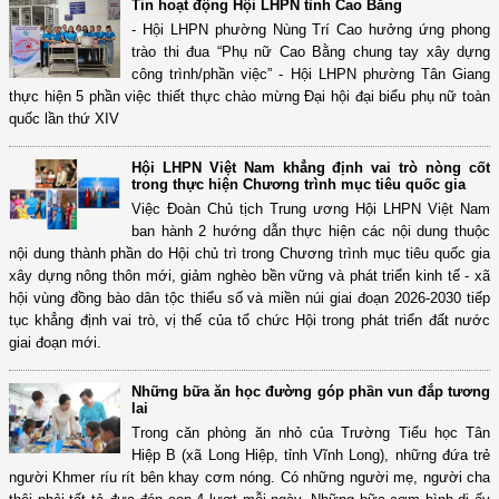
Tin hoạt động Hội LHPN tỉnh Cao Bằng
- Hội LHPN phường Nùng Trí Cao hưởng ứng phong
trào thi đua “Phụ nữ Cao Bằng chung tay xây dựng
công trình/phần việc” - Hội LHPN phường Tân Giang
thực hiện 5 phần việc thiết thực chào mừng Đại hội đại biểu phụ nữ toàn
quốc lần thứ XIV
Hội LHPN Việt Nam khẳng định vai trò nòng cốt
trong thực hiện Chương trình mục tiêu quốc gia
Việc Đoàn Chủ tịch Trung ương Hội LHPN Việt Nam
ban hành 2 hướng dẫn thực hiện các nội dung thuộc
nội dung thành phần do Hội chủ trì trong Chương trình mục tiêu quốc gia
xây dựng nông thôn mới, giảm nghèo bền vững và phát triển kinh tế - xã
hội vùng đồng bào dân tộc thiểu số và miền núi giai đoạn 2026-2030 tiếp
tục khẳng định vai trò, vị thế của tổ chức Hội trong phát triển đất nước
giai đoạn mới.
Những bữa ăn học đường góp phần vun đắp tương
lai
Trong căn phòng ăn nhỏ của Trường Tiểu học Tân
Hiệp B (xã Long Hiệp, tỉnh Vĩnh Long), những đứa trẻ
người Khmer ríu rít bên khay cơm nóng. Có những người mẹ, người cha