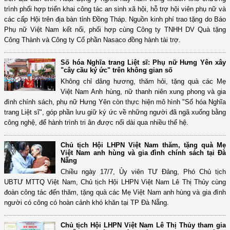
trình phối hợp triển khai công tác an sinh xã hội, hỗ trợ hội viên phụ nữ và
các cấp Hội trên địa bàn tỉnh Đồng Tháp. Nguồn kinh phí trao tặng do Báo
Phụ nữ Việt Nam kết nối, phối hợp cùng Công ty TNHH DV Quà tặng
Công Thành và Công ty Cổ phần Nasaco đồng hành tài trợ.
Số hóa Nghĩa trang Liệt sĩ: Phụ nữ Hưng Yên xây
"cây cầu ký ức" trên không gian số
Không chỉ dâng hương, thăm hỏi, tặng quà các Mẹ
Việt Nam Anh hùng, nữ thanh niên xung phong và gia
đình chính sách, phụ nữ Hưng Yên còn thực hiện mô hình "Số hóa Nghĩa
trang Liệt sĩ", góp phần lưu giữ ký ức về những người đã ngã xuống bằng
công nghệ, để hành trình tri ân được nối dài qua nhiều thế hệ.
Chủ tịch Hội LHPN Việt Nam thăm, tặng quà Mẹ
Việt Nam anh hùng và gia đình chính sách tại Đà
Nẵng
Chiều ngày 17/7, Ủy viên TƯ Đảng, Phó Chủ tịch
UBTƯ MTTQ Việt Nam, Chủ tịch Hội LHPN Việt Nam Lê Thị Thủy cùng
đoàn công tác đến thăm, tặng quà các Mẹ Việt Nam anh hùng và gia đình
người có công có hoàn cảnh khó khăn tại TP Đà Nẵng.
Chủ tịch Hội LHPN Việt Nam Lê Thị Thủy tham gia