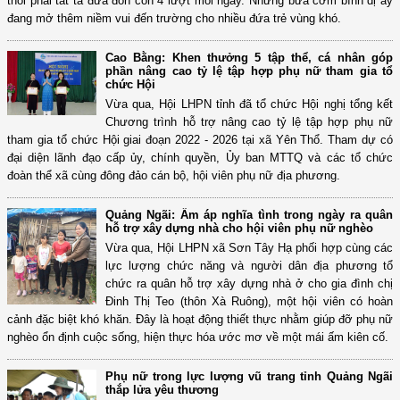
thôi phải tất tả đưa đón con 4 lượt mỗi ngày. Những bữa cơm bình dị ấy
đang mở thêm niềm vui đến trường cho nhiều đứa trẻ vùng khó.
Cao Bằng: Khen thưởng 5 tập thể, cá nhân góp
phần nâng cao tỷ lệ tập hợp phụ nữ tham gia tổ
chức Hội
Vừa qua, Hội LHPN tỉnh đã tổ chức Hội nghị tổng kết
Chương trình hỗ trợ nâng cao tỷ lệ tập hợp phụ nữ
tham gia tổ chức Hội giai đoạn 2022 - 2026 tại xã Yên Thổ. Tham dự có
đại diện lãnh đạo cấp ủy, chính quyền, Ủy ban MTTQ và các tổ chức
đoàn thể xã cùng đông đảo cán bộ, hội viên phụ nữ địa phương.
Quảng Ngãi: Ấm áp nghĩa tình trong ngày ra quân
hỗ trợ xây dựng nhà cho hội viên phụ nữ nghèo
Vừa qua, Hội LHPN xã Sơn Tây Hạ phối hợp cùng các
lực lượng chức năng và người dân địa phương tổ
chức ra quân hỗ trợ xây dựng nhà ở cho gia đình chị
Đinh Thị Teo (thôn Xà Ruông), một hội viên có hoàn
cảnh đặc biệt khó khăn. Đây là hoạt động thiết thực nhằm giúp đỡ phụ nữ
nghèo ổn định cuộc sống, hiện thực hóa ước mơ về một mái ấm kiên cố.
Phụ nữ trong lực lượng vũ trang tỉnh Quảng Ngãi
thắp lửa yêu thương