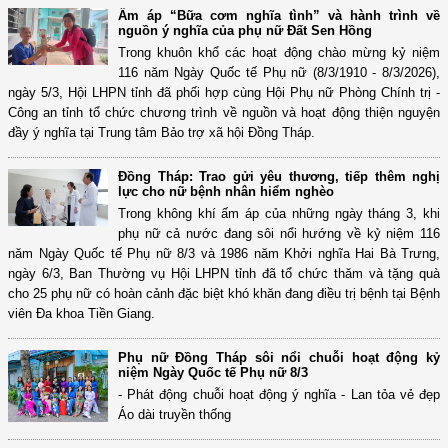
Ấm áp “Bữa cơm nghĩa tình” và hành trình về
nguồn ý nghĩa của phụ nữ Đất Sen Hồng
Trong khuôn khổ các hoạt động chào mừng kỷ niệm
116 năm Ngày Quốc tế Phụ nữ (8/3/1910 - 8/3/2026),
ngày 5/3, Hội LHPN tỉnh đã phối hợp cùng Hội Phụ nữ Phòng Chính trị -
Công an tỉnh tổ chức chương trình về nguồn và hoạt động thiện nguyện
đầy ý nghĩa tại Trung tâm Bảo trợ xã hội Đồng Tháp.
Đồng Tháp: Trao gửi yêu thương, tiếp thêm nghị
lực cho nữ bệnh nhân hiểm nghèo
Trong không khí ấm áp của những ngày tháng 3, khi
phụ nữ cả nước đang sôi nổi hướng về kỷ niệm 116
năm Ngày Quốc tế Phụ nữ 8/3 và 1986 năm Khởi nghĩa Hai Bà Trưng,
ngày 6/3, Ban Thường vụ Hội LHPN tỉnh đã tổ chức thăm và tặng quà
cho 25 phụ nữ có hoàn cảnh đặc biệt khó khăn đang điều trị bệnh tại Bệnh
viên Đa khoa Tiền Giang.
Phụ nữ Đồng Tháp sôi nổi chuỗi hoạt động kỷ
niệm Ngày Quốc tế Phụ nữ 8/3
- Phát động chuỗi hoạt động ý nghĩa - Lan tỏa vẻ đẹp
Áo dài truyền thống