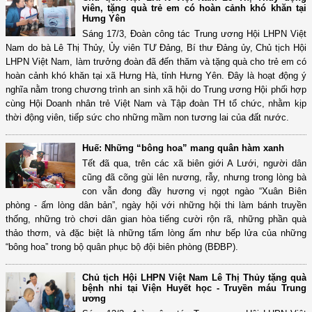
viên, tặng quà trẻ em có hoàn cảnh khó khăn tại
Hưng Yên
Sáng 17/3, Đoàn công tác Trung ương Hội LHPN Việt
Nam do bà Lê Thị Thủy, Ủy viên TƯ Đảng, Bí thư Đảng ủy, Chủ tịch Hội
LHPN Việt Nam, làm trưởng đoàn đã đến thăm và tặng quà cho trẻ em có
hoàn cảnh khó khăn tại xã Hưng Hà, tỉnh Hưng Yên. Đây là hoạt động ý
nghĩa nằm trong chương trình an sinh xã hội do Trung ương Hội phối hợp
cùng Hội Doanh nhân trẻ Việt Nam và Tập đoàn TH tổ chức, nhằm kịp
thời động viên, tiếp sức cho những mầm non tương lai của đất nước.
Huế: Những “bông hoa” mang quân hàm xanh
Tết đã qua, trên các xã biên giới A Lưới, người dân
cũng đã cõng gùi lên nương, rẫy, nhưng trong lòng bà
con vẫn đong đầy hương vị ngọt ngào “Xuân Biên
phòng - ấm lòng dân bản”, ngày hội với những hội thi làm bánh truyền
thống, những trò chơi dân gian hòa tiếng cười rộn rã, những phần quà
thảo thơm, và đặc biệt là những tấm lòng ấm như bếp lửa của những
“bông hoa” trong bộ quân phục bộ đội biên phòng (BĐBP).
Chủ tịch Hội LHPN Việt Nam Lê Thị Thủy tặng quà
bệnh nhi tại Viện Huyết học - Truyền máu Trung
ương