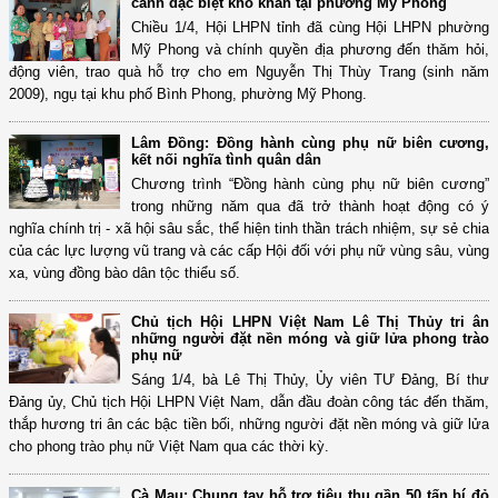
cảnh đặc biệt khó khăn tại phường Mỹ Phong
Chiều 1/4, Hội LHPN tỉnh đã cùng Hội LHPN phường
Mỹ Phong và chính quyền địa phương đến thăm hỏi,
động viên, trao quà hỗ trợ cho em Nguyễn Thị Thùy Trang (sinh năm
2009), ngụ tại khu phố Bình Phong, phường Mỹ Phong.
Lâm Đồng: Đồng hành cùng phụ nữ biên cương,
kết nối nghĩa tình quân dân
Chương trình “Đồng hành cùng phụ nữ biên cương”
trong những năm qua đã trở thành hoạt động có ý
nghĩa chính trị - xã hội sâu sắc, thể hiện tinh thần trách nhiệm, sự sẻ chia
của các lực lượng vũ trang và các cấp Hội đối với phụ nữ vùng sâu, vùng
xa, vùng đồng bào dân tộc thiểu số.
Chủ tịch Hội LHPN Việt Nam Lê Thị Thủy tri ân
những người đặt nền móng và giữ lửa phong trào
phụ nữ
Sáng 1/4, bà Lê Thị Thủy, Ủy viên TƯ Đảng, Bí thư
Đảng ủy, Chủ tịch Hội LHPN Việt Nam, dẫn đầu đoàn công tác đến thăm,
thắp hương tri ân các bậc tiền bối, những người đặt nền móng và giữ lửa
cho phong trào phụ nữ Việt Nam qua các thời kỳ.
Cà Mau: Chung tay hỗ trợ tiêu thụ gần 50 tấn bí đỏ