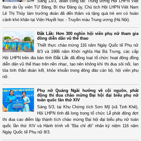
Sáng 13/3, đoàn công tác Trung ương Hội LHPN Việt
Nam do Ủy viên TƯ Đảng, Bí thư Đảng ủy, Chủ tịch Hội LHPN Việt Nam
Lê Thị Thủy làm trưởng đoàn đã đến thăm và tặng quà trẻ em có hoàn
cảnh khó khăn tại Viện Huyết học - Truyền máu Trung ương (Hà Nội).
Đắk Lắk: Hơn 300 nghìn hội viên phụ nữ tham gia
đồng diễn dân vũ thể thao
Thiết thực chào mừng 116 năm Ngày Quốc tế Phụ nữ
8/3 và 1986 năm Khởi nghĩa Hai Bà Trưng, các cấp
Hội LHPN trên địa bàn tỉnh Đắk Lắk đã đồng loạt tổ chức hoạt động đồng
diễn dân vũ thể thao trên nền nhạc, tạo nên không khí thi đua sôi nổi, lan
tỏa tinh thần đoàn kết, khỏe khoắn trong đông đảo cán bộ, hội viên phụ
nữ.
Phụ nữ Quảng Ngãi hướng về cội nguồn, phát
động thi đua chào mừng Đại hội đại biểu phụ nữ
toàn quốc lần thứ XIV
Sáng 5/3, tại Khu Chứng tích Sơn Mỹ (xã Tịnh Khê),
Hội LHPN tỉnh đã long trọng tổ chức Lễ phát động đợt
thi đua cao điểm lập thành tích chào mừng Đại hội đại biểu phụ nữ toàn
quốc lần thứ XIV và Hành trình về “Địa chỉ đỏ” nhân kỷ niệm 116 năm
Ngày Quốc tế Phụ nữ 8/3.