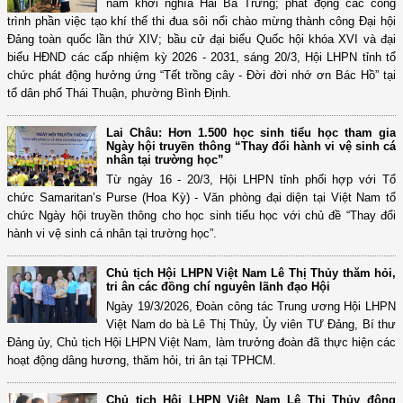
năm khởi nghĩa Hai Bà Trưng; phát động các công
trình phần việc tạo khí thế thi đua sôi nổi chào mừng thành công Đại hội
Đảng toàn quốc lần thứ XIV; bầu cử đại biểu Quốc hội khóa XVI và đại
biểu HĐND các cấp nhiệm kỳ 2026 - 2031, sáng 20/3, Hội LHPN tỉnh tổ
chức phát động hưởng ứng “Tết trồng cây - Đời đời nhớ ơn Bác Hồ” tại
tổ dân phố Thái Thuận, phường Bình Định.
Lai Châu: Hơn 1.500 học sinh tiểu học tham gia
Ngày hội truyền thông “Thay đổi hành vi vệ sinh cá
nhân tại trường học”
Từ ngày 16 - 20/3, Hội LHPN tỉnh phối hợp với Tổ
chức Samaritan’s Purse (Hoa Kỳ) - Văn phòng đại diện tại Việt Nam tổ
chức Ngày hội truyền thông cho học sinh tiểu học với chủ đề “Thay đổi
hành vi vệ sinh cá nhân tại trường học”.
Chủ tịch Hội LHPN Việt Nam Lê Thị Thủy thăm hỏi,
tri ân các đồng chí nguyên lãnh đạo Hội
Ngày 19/3/2026, Đoàn công tác Trung ương Hội LHPN
Việt Nam do bà Lê Thị Thủy, Ủy viên TƯ Đảng, Bí thư
Đảng ủy, Chủ tịch Hội LHPN Việt Nam, làm trưởng đoàn đã thực hiện các
hoạt động dâng hương, thăm hỏi, tri ân tại TPHCM.
Chủ tịch Hội LHPN Việt Nam Lê Thị Thủy động