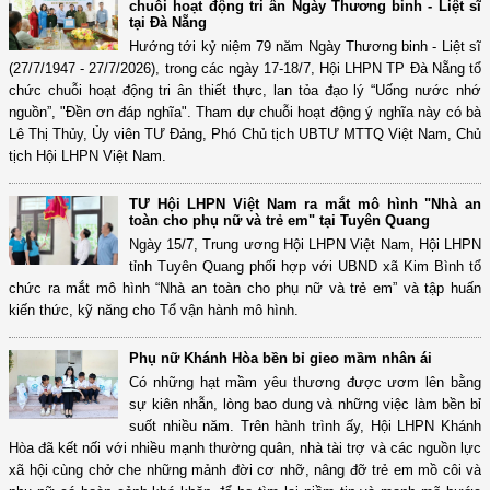
chuỗi hoạt động tri ân Ngày Thương binh - Liệt sĩ
tại Đà Nẵng
Hướng tới kỷ niệm 79 năm Ngày Thương binh - Liệt sĩ
(27/7/1947 - 27/7/2026), trong các ngày 17-18/7, Hội LHPN TP Đà Nẵng tổ
chức chuỗi hoạt động tri ân thiết thực, lan tỏa đạo lý “Uống nước nhớ
nguồn”, "Đền ơn đáp nghĩa". Tham dự chuỗi hoạt động ý nghĩa này có bà
Lê Thị Thủy, Ủy viên TƯ Đảng, Phó Chủ tịch UBTƯ MTTQ Việt Nam, Chủ
tịch Hội LHPN Việt Nam.
TƯ Hội LHPN Việt Nam ra mắt mô hình "Nhà an
toàn cho phụ nữ và trẻ em" tại Tuyên Quang
Ngày 15/7, Trung ương Hội LHPN Việt Nam, Hội LHPN
tỉnh Tuyên Quang phối hợp với UBND xã Kim Bình tổ
chức ra mắt mô hình “Nhà an toàn cho phụ nữ và trẻ em” và tập huấn
kiến thức, kỹ năng cho Tổ vận hành mô hình.
Phụ nữ Khánh Hòa bền bỉ gieo mầm nhân ái
Có những hạt mầm yêu thương được ươm lên bằng
sự kiên nhẫn, lòng bao dung và những việc làm bền bỉ
suốt nhiều năm. Trên hành trình ấy, Hội LHPN Khánh
Hòa đã kết nối với nhiều mạnh thường quân, nhà tài trợ và các nguồn lực
xã hội cùng chở che những mảnh đời cơ nhỡ, nâng đỡ trẻ em mồ côi và