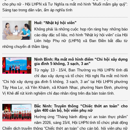
cho phụ nữ - Hội LHPN xã Tư Nghĩa ra mắt mô hình “Muối mắm gây quỹ”:
Sáng tạo trong dân vận, ấm áp nghĩa tình
Huế: “Nhật ký hội viên”
Không phải là những cuộc họp rộn ràng hay những báo
cáo dày đặc số liệu, mô hình “Nhật ký hội viên” của Hội
Liên hiệp Phụ nữ (LHPN) xã Đan Điền bắt đầu từ
những chuyến đi thầm lặng.
Ninh Bình: Ra mắt mô hình điểm “Chi hội xây dựng
gia đình 5 không, 3 sạch, 3 an”
Từ ngày 13 - 15/4, Ban Thường vụ Hội LHPN tỉnh đã
chỉ đạo xây dựng và tổ chức Hội nghị Ra mắt mô hình
“Chi hội xây dựng gia đình 5 không, 3 sạch, 3 an” tại Hội LHPN phường
Tây Hoa Lư, xã Yên Khánh, xã Khánh Nhạc, phường Nam Định, phường
Vị Khê để rút kinh nghiệm chỉ đạo nhân rộng trên địa bàn toàn tỉnh.
Bắc Ninh: Truyền thông “Chiếc thớt an toàn” cho
gần 400 cán bộ, hội viên phụ nữ
Hưởng ứng “Tháng hành động vì an toàn thực phẩm”
năm 2026, sáng 15/4, Hội LHPN tỉnh tổ chức phát động
Chiến dịch truyền thông “Chiếc thớt an toàn” cho cán bộ, hội viên phụ nữ