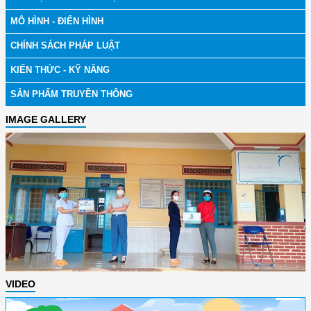
MÔ HÌNH - ĐIỂN HÌNH
CHÍNH SÁCH PHÁP LUẬT
KIẾN THỨC - KỸ NĂNG
SẢN PHẨM TRUYỀN THÔNG
IMAGE GALLERY
VIDEO