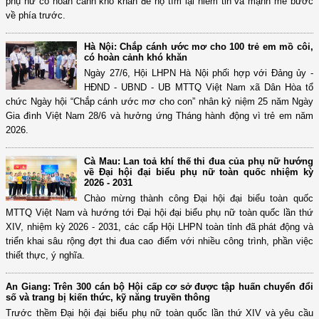
phụ nữ có hoàn cảnh khó khăn để họ tìm lại niềm tin và mạnh mẽ bước
về phía trước.
Hà Nội: Chắp cánh ước mơ cho 100 trẻ em mồ côi,
có hoàn cảnh khó khăn
Ngày 27/6, Hội LHPN Hà Nội phối hợp với Đảng ủy -
HĐND - UBND - UB MTTQ Việt Nam xã Dân Hòa tổ
chức Ngày hội “Chắp cánh ước mơ cho con” nhân kỷ niệm 25 năm Ngày
Gia đình Việt Nam 28/6 và hưởng ứng Tháng hành động vì trẻ em năm
2026.
Cà Mau: Lan toả khí thế thi đua của phụ nữ hướng
về Đại hội đại biểu phụ nữ toàn quốc nhiệm kỳ
2026 - 2031
Chào mừng thành công Đại hội đại biểu toàn quốc
MTTQ Việt Nam và hướng tới Đại hội đại biểu phụ nữ toàn quốc lần thứ
XIV, nhiệm kỳ 2026 - 2031, các cấp Hội LHPN toàn tỉnh đã phát động và
triển khai sâu rộng đợt thi đua cao điểm với nhiều công trình, phần việc
thiết thực, ý nghĩa.
An Giang: Trên 300 cán bộ Hội cấp cơ sở được tập huấn chuyển đổi
số và trang bị kiến thức, kỹ năng truyền thông
Trước thềm Đại hội đại biểu phụ nữ toàn quốc lần thứ XIV và yêu cầu