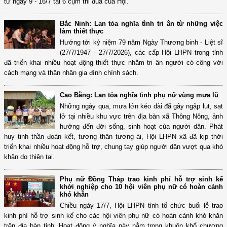
từ ngày 9 - 16/7 tại 6 cụm thi đua của Hội.
Bắc Ninh: Lan tỏa nghĩa tình tri ân từ những việc
làm thiết thực
Hướng tới kỷ niệm 79 năm Ngày Thương binh - Liệt sĩ
(27/7/1947 - 27/7/2026), các cấp Hội LHPN trong tỉnh
đã triển khai nhiều hoạt động thiết thực nhằm tri ân người có công với
cách mạng và thân nhân gia đình chính sách.
Cao Bằng: Lan tỏa nghĩa tình phụ nữ vùng mưa lũ
Những ngày qua, mưa lớn kéo dài đã gây ngập lụt, sạt
lở tại nhiều khu vực trên địa bàn xã Thông Nông, ảnh
hưởng đến đời sống, sinh hoạt của người dân. Phát
huy tinh thần đoàn kết, tương thân tương ái, Hội LHPN xã đã kịp thời
triển khai nhiều hoạt động hỗ trợ, chung tay giúp người dân vượt qua khó
khăn do thiên tai.
Phụ nữ Đồng Tháp trao kinh phí hỗ trợ sinh kế
khởi nghiệp cho 10 hội viên phụ nữ có hoàn cảnh
khó khăn
Chiều ngày 17/7, Hội LHPN tỉnh tổ chức buổi lễ trao
kinh phí hỗ trợ sinh kế cho các hội viên phụ nữ có hoàn cảnh khó khăn
trên địa bàn tỉnh. Hoạt động ý nghĩa này nằm trong khuôn khổ chương