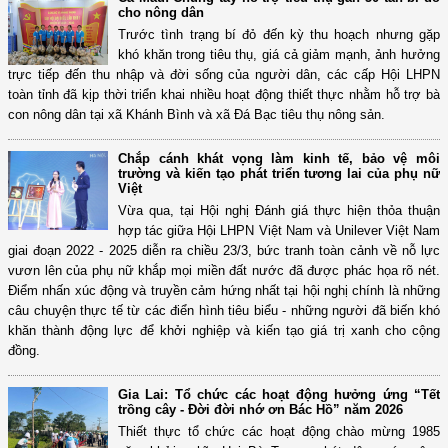
cho nông dân
Trước tình trạng bí đỏ đến kỳ thu hoạch nhưng gặp
khó khăn trong tiêu thụ, giá cả giảm mạnh, ảnh hưởng
trực tiếp đến thu nhập và đời sống của người dân, các cấp Hội LHPN
toàn tỉnh đã kịp thời triển khai nhiều hoạt động thiết thực nhằm hỗ trợ bà
con nông dân tại xã Khánh Bình và xã Đá Bạc tiêu thụ nông sản.
Chắp cánh khát vọng làm kinh tế, bảo vệ môi
trường và kiến tạo phát triển tương lai của phụ nữ
Việt
Vừa qua, tại Hội nghị Đánh giá thực hiện thỏa thuận
hợp tác giữa Hội LHPN Việt Nam và Unilever Việt Nam
giai đoạn 2022 - 2025 diễn ra chiều 23/3, bức tranh toàn cảnh về nỗ lực
vươn lên của phụ nữ khắp mọi miền đất nước đã được phác họa rõ nét.
Điểm nhấn xúc động và truyền cảm hứng nhất tại hội nghị chính là những
câu chuyện thực tế từ các điển hình tiêu biểu - những người đã biến khó
khăn thành động lực để khởi nghiệp và kiến tạo giá trị xanh cho cộng
đồng.
Gia Lai: Tổ chức các hoạt động hưởng ứng “Tết
trồng cây - Đời đời nhớ ơn Bác Hồ” năm 2026
Thiết thực tổ chức các hoạt động chào mừng 1985