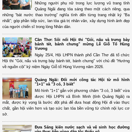
Những người phụ nữ trong lực lượng vũ trang tỉnh
Quảng Ngãi đang tỏa sáng theo một cách riêng, qua
những “bát nước thao trường” nghĩa tình đến từng trang nhật ký “Ba
nhất”; góp phần tiếp sức, lan tỏa giá trị nhân văn, xây dựng hình ảnh đẹp
của người chiến sĩ trong lòng Nhân dân.
Cần Thơ: Sôi nổi Hội thi "Gói, nấu và trưng bày
bánh tét, bánh chưng" mừng Lễ Giỗ Tổ Hùng
Vương
Ngày 25/4, Hội LHPN thành phố Cần Thơ đã tổ chức
Hội thi "Gói, nấu và trưng bày bánh tét, bánh chưng" với chủ đề “Hướng
về nguồn cội” kỷ niệm Ngày Giỗ tổ Hùng Vương năm 2026.
Quảng Ngãi: Đổi mới công tác Hội từ mô hình
"1+1" và "3 có, 3 biết"
Mô hình “1+1” gắn với phương châm “3 có, 3 biết” vừa
được Hội LHPN xã Bình Minh (tỉnh Quảng Ngãi) ra
mắt, được kỳ vọng là bước đột phá để đưa hoạt động Hội đi vào thực
chất, gần hội viên hơn và tạo sức lan tỏa bền vững từ chính nội lực cơ
sở.
Đưa Sáng kiến nước sạch và vệ sinh học đường
vào thực tiễn vùng dân tộc thiểu số