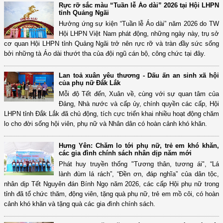
Rực rỡ sắc màu “Tuần lễ Áo dài” 2026 tại Hội LHPN
tỉnh Quảng Ngãi
Hưởng ứng sự kiện “Tuần lễ Áo dài” năm 2026 do TW
Hội LHPN Việt Nam phát động, những ngày này, trụ sở
cơ quan Hội LHPN tỉnh Quảng Ngãi trở nên rực rỡ và tràn đầy sức sống
bởi những tà Áo dài thướt tha của đội ngũ cán bộ, công chức tại đây.
Lan toả xuân yêu thương - Dấu ấn an sinh xã hội
của phụ nữ Đắk Lắk
Mỗi độ Tết đến, Xuân về, cùng với sự quan tâm của
Đảng, Nhà nước và cấp ủy, chính quyền các cấp, Hội
LHPN tỉnh Đắk Lắk đã chủ động, tích cực triển khai nhiều hoạt động chăm
lo cho đời sống hội viên, phụ nữ và Nhân dân có hoàn cảnh khó khăn.
Hưng Yên: Chăm lo tới phụ nữ, trẻ em khó khăn,
các gia đình chính sách nhân dịp năm mới
Phát huy truyền thống "Tương thân, tương ái", “Lá
lành đùm lá rách”, “Đền ơn, đáp nghĩa” của dân tộc,
nhân dịp Tết Nguyên đán Bính Ngọ năm 2026, các cấp Hội phụ nữ trong
tỉnh đã tổ chức thăm, động viên, tặng quà phụ nữ, trẻ em mồ côi, có hoàn
cảnh khó khăn và tặng quà các gia đình chính sách.