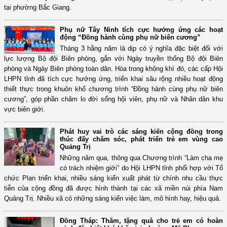
tại phường Bắc Giang.
Phụ nữ Tây Ninh tích cực hưởng ứng các hoạt
động “Đồng hành cùng phụ nữ biên cương”
Tháng 3 hằng năm là dịp có ý nghĩa đặc biệt đối với
lực lượng Bộ đội Biên phòng, gắn với Ngày truyền thống Bộ đội Biên
phòng và Ngày Biên phòng toàn dân. Hòa trong không khí đó, các cấp Hội
LHPN tỉnh đã tích cực hưởng ứng, triển khai sâu rộng nhiều hoạt động
thiết thực trong khuôn khổ chương trình “Đồng hành cùng phụ nữ biên
cương”, góp phần chăm lo đời sống hội viên, phụ nữ và Nhân dân khu
vực biên giới.
Phát huy vai trò các sáng kiến cộng đồng trong
thúc đẩy chăm sóc, phát triển trẻ em vùng cao
Quảng Trị
Những năm qua, thông qua Chương trình “Làm cha mẹ
có trách nhiệm giới” do Hội LHPN tỉnh phối hợp với Tổ
chức Plan triển khai, nhiều sáng kiến xuất phát từ chính nhu cầu thực
tiễn của cộng đồng đã được hình thành tại các xã miền núi phía Nam
Quảng Trị. Nhiều xã có những sáng kiến việc làm, mô hình hay, hiệu quả.
Đồng Tháp: Thăm, tặng quà cho trẻ em có hoàn