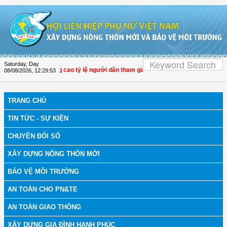
Skip to Content
Saturday, Day
óp phần nâng cao tỷ lệ người dân tham gia bảo hiểm y tế
08/08/2026
,
12:29:54
TRANG CHỦ
TIN TỨC - SỰ KIỆN
CHUYỂN ĐỔI SỐ
XÂY DỰNG NÔNG THÔN MỚI
BẢO VỆ MÔI TRƯỜNG
AN TOÀN CHO PN&TE
AN TOÀN GIAO THÔNG
XÂY DỰNG GIA ĐÌNH HẠNH PHÚC