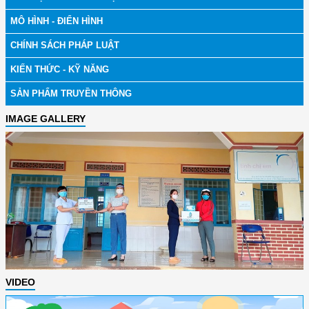
MÔ HÌNH - ĐIỂN HÌNH
CHÍNH SÁCH PHÁP LUẬT
KIẾN THỨC - KỸ NĂNG
SẢN PHẨM TRUYỀN THÔNG
IMAGE GALLERY
VIDEO