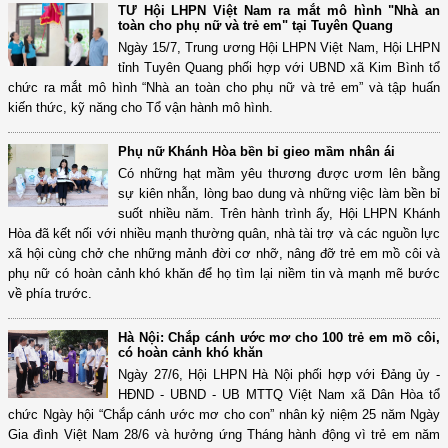
TƯ Hội LHPN Việt Nam ra mắt mô hình "Nhà an
toàn cho phụ nữ và trẻ em" tại Tuyên Quang
Ngày 15/7, Trung ương Hội LHPN Việt Nam, Hội LHPN
tỉnh Tuyên Quang phối hợp với UBND xã Kim Bình tổ
chức ra mắt mô hình “Nhà an toàn cho phụ nữ và trẻ em” và tập huấn
kiến thức, kỹ năng cho Tổ vận hành mô hình.
Phụ nữ Khánh Hòa bền bỉ gieo mầm nhân ái
Có những hạt mầm yêu thương được ươm lên bằng
sự kiên nhẫn, lòng bao dung và những việc làm bền bỉ
suốt nhiều năm. Trên hành trình ấy, Hội LHPN Khánh
Hòa đã kết nối với nhiều mạnh thường quân, nhà tài trợ và các nguồn lực
xã hội cùng chở che những mảnh đời cơ nhỡ, nâng đỡ trẻ em mồ côi và
phụ nữ có hoàn cảnh khó khăn để họ tìm lại niềm tin và mạnh mẽ bước
về phía trước.
Hà Nội: Chắp cánh ước mơ cho 100 trẻ em mồ côi,
có hoàn cảnh khó khăn
Ngày 27/6, Hội LHPN Hà Nội phối hợp với Đảng ủy -
HĐND - UBND - UB MTTQ Việt Nam xã Dân Hòa tổ
chức Ngày hội “Chắp cánh ước mơ cho con” nhân kỷ niệm 25 năm Ngày
Gia đình Việt Nam 28/6 và hưởng ứng Tháng hành động vì trẻ em năm