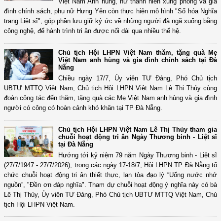
Việt Nam Anh hùng, nữ thanh niên xung phong và gia
đình chính sách, phụ nữ Hưng Yên còn thực hiện mô hình "Số hóa Nghĩa
trang Liệt sĩ", góp phần lưu giữ ký ức về những người đã ngã xuống bằng
công nghệ, để hành trình tri ân được nối dài qua nhiều thế hệ.
Chủ tịch Hội LHPN Việt Nam thăm, tặng quà Mẹ
Việt Nam anh hùng và gia đình chính sách tại Đà
Nẵng
Chiều ngày 17/7, Ủy viên TƯ Đảng, Phó Chủ tịch
UBTƯ MTTQ Việt Nam, Chủ tịch Hội LHPN Việt Nam Lê Thị Thủy cùng
đoàn công tác đến thăm, tặng quà các Mẹ Việt Nam anh hùng và gia đình
người có công có hoàn cảnh khó khăn tại TP Đà Nẵng.
Chủ tịch Hội LHPN Việt Nam Lê Thị Thủy tham gia
chuỗi hoạt động tri ân Ngày Thương binh - Liệt sĩ
tại Đà Nẵng
Hướng tới kỷ niệm 79 năm Ngày Thương binh - Liệt sĩ
(27/7/1947 - 27/7/2026), trong các ngày 17-18/7, Hội LHPN TP Đà Nẵng tổ
chức chuỗi hoạt động tri ân thiết thực, lan tỏa đạo lý “Uống nước nhớ
nguồn”, "Đền ơn đáp nghĩa". Tham dự chuỗi hoạt động ý nghĩa này có bà
Lê Thị Thủy, Ủy viên TƯ Đảng, Phó Chủ tịch UBTƯ MTTQ Việt Nam, Chủ
tịch Hội LHPN Việt Nam.