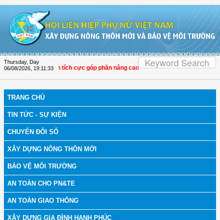
Skip to Content
Thursday, Day
Hội LHPN Thọ Xuân tích cực góp phần nâng cao tỷ lệ người dân tham gia bảo hi
06/08/2026
,
19:11:33
TRANG CHỦ
TIN TỨC - SỰ KIỆN
CHUYỂN ĐỔI SỐ
XÂY DỰNG NÔNG THÔN MỚI
BẢO VỆ MÔI TRƯỜNG
AN TOÀN CHO PN&TE
AN TOÀN GIAO THÔNG
XÂY DỰNG GIA ĐÌNH HẠNH PHÚC