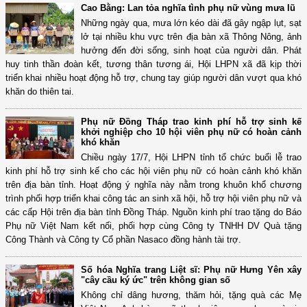
Cao Bằng: Lan tỏa nghĩa tình phụ nữ vùng mưa lũ
Những ngày qua, mưa lớn kéo dài đã gây ngập lụt, sạt
lở tại nhiều khu vực trên địa bàn xã Thông Nông, ảnh
hưởng đến đời sống, sinh hoạt của người dân. Phát
huy tinh thần đoàn kết, tương thân tương ái, Hội LHPN xã đã kịp thời
triển khai nhiều hoạt động hỗ trợ, chung tay giúp người dân vượt qua khó
khăn do thiên tai.
Phụ nữ Đồng Tháp trao kinh phí hỗ trợ sinh kế
khởi nghiệp cho 10 hội viên phụ nữ có hoàn cảnh
khó khăn
Chiều ngày 17/7, Hội LHPN tỉnh tổ chức buổi lễ trao
kinh phí hỗ trợ sinh kế cho các hội viên phụ nữ có hoàn cảnh khó khăn
trên địa bàn tỉnh. Hoạt động ý nghĩa này nằm trong khuôn khổ chương
trình phối hợp triển khai công tác an sinh xã hội, hỗ trợ hội viên phụ nữ và
các cấp Hội trên địa bàn tỉnh Đồng Tháp. Nguồn kinh phí trao tặng do Báo
Phụ nữ Việt Nam kết nối, phối hợp cùng Công ty TNHH DV Quà tặng
Công Thành và Công ty Cổ phần Nasaco đồng hành tài trợ.
Số hóa Nghĩa trang Liệt sĩ: Phụ nữ Hưng Yên xây
"cây cầu ký ức" trên không gian số
Không chỉ dâng hương, thăm hỏi, tặng quà các Mẹ