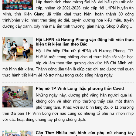
Lập thành tích chào mừng Đại hội đại biểu phụ nữ các
cấp, nhiệm kỳ 2021-2026, các cấp Hội LHPN huyện An
Minh, tỉnh Kiên Giang đã triển khai thực hiện, hoàn thành 30 công
trình/phần việc như: trao tặng áo dài, tuyến đường hoa kiểu mẫu, tuyến
đường cây xanh, xây nhà mái ấm tình thương, gian hàng, Shop 0 đồng…
Hội LHPN xã Hương Phong vận động hội viên thực
hiện tiết kiệm làm theo Bác
Hội Liên hiệp Phụ nữ (LHPN) xã Hương Phong, TP.
Huế là một trong những đơn vị thực hiện tốt việc học
tập và làm theo tấm gương đạo đức Hồ Chí Minh với
mô hình tiết kiệm. Thành công đầu tiên là giúp các chị tạo được thói quen
thực hành tiết kiệm để hỗ trợ nhau trong cuộc sống hàng ngày.
Phụ nữ TP Vĩnh Long- hậu phương thời Covid
Những ngày này, đường phố vắng hẳn người qua lại,
không còn vẻ nhộn nhịp thường thấy của một thành
phố trung tâm. Khác với sự bình lặng đó, ở 11 phường
trên địa bàn TP Vĩnh Long nơi nào cũng có những tổ phụ nữ nhộn nhịp
với các hoạt động chung tay phòng chống dịch.
Cần Thơ: Nhiều mô hình của phụ nữ chung tay