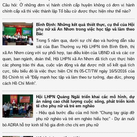
Câu hỏi: Ở những đơn vị hành chính cấp huyện không có đơn vị hành
chính cấp xã thì việc thành lập Tổ bầu cử được thực hiện như thế nào?
Bình Định: Những kết quả thiết thực, cụ thể của Hội
phụ nữ xã An Nhơn trong việc học tập và làm theo
Bác
Trong 5 năm qua, dưới sự chỉ đạo và hướng dẫn sâu
sát của Ban Thường vụ Hội LHPN tỉnh Bình Định, thị
xã An Nhơn cùng với sự phối hợp, tạo điều kiện của UBND xã và các cơ
quan, ban ngành, đoàn thể, Hội LHPN xã An Nhơn đã tích cực thực hiện
các phong trào thi đua, cuộc vận động và đạt được một số kết quả tích
cực, tiêu biểu đó là việc thực hiện Chỉ thị 05-CT/TW ngày 16/5/2016 của
Bộ Chính trị về “Đẩy mạnh học tập và làm theo tư tưởng, đạo đức, phong
cách Hồ Chí Minh”.
Hội LHPN Quảng Ngãi triển khai các mô hình, dự
án nâng cao chất lượng cuộc sống, phát triển kinh
tế cho phụ nữ và trẻ em nghèo
- Hiệu quả bước đầu của mô hình “Chung tay giúp đỡ
phụ nữ nghèo và trẻ em nghèo hiếu học” - Dự án nuôi
bò ADRA hỗ trợ kinh tế hộ gia đình cho chị em phụ nữ