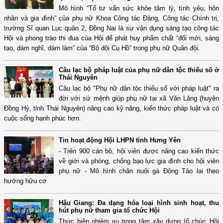
Mô hình “Tổ tư vấn sức khỏe tâm lý, tình yêu, hôn
nhân và gia đình” của phụ nữ Khoa Công tác Đảng, Công tác Chính trị,
trường Sĩ quan Lục quân 2, Đồng Nai là sự vận dụng sáng tạo công tác
Hội và phong trào thi đua của Hội để phát huy phẩm chất “đổi mới, sáng
tạo, dám nghĩ, dám làm” của “Bộ đội Cụ Hồ” trong phụ nữ Quân đội.
Câu lạc bộ pháp luật của phụ nữ dân tộc thiểu số ở
Thái Nguyên
Câu lạc bộ "Phụ nữ dân tộc thiểu số với pháp luật" ra
đời với sứ mệnh giúp phụ nữ tại xã Văn Lăng (huyện
Đồng Hỷ, tỉnh Thái Nguyên) nâng cao kỹ năng, kiến thức pháp luật và có
cuộc sống hạnh phúc hơn.
Tin hoạt động Hội LHPN tỉnh Hưng Yên
- Trên 900 cán bộ, hội viên được nâng cao kiến thức
về giới và phòng, chống bạo lực gia đình cho hội viên
phụ nữ - Mô hình chăn nuôi gà Đông Tảo lai theo
hướng hữu cơ
Hậu Giang: Đa dạng hóa loại hình sinh hoạt, thu
hút phụ nữ tham gia tổ chức Hội
Thực hiện nhiệm vụ trọng tâm xây dựng tổ chức Hội