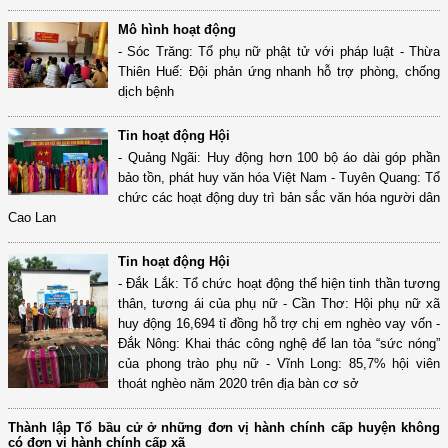
Mô hình hoạt động
- Sóc Trăng: Tổ phụ nữ phật tử với pháp luật - Thừa
Thiên Huế: Đội phản ứng nhanh hỗ trợ phòng, chống
dịch bệnh
Tin hoạt động Hội
- Quảng Ngãi: Huy động hơn 100 bộ áo dài góp phần
bảo tồn, phát huy văn hóa Việt Nam - Tuyên Quang: Tổ
chức các hoạt động duy trì bản sắc văn hóa người dân
Cao Lan
Tin hoạt động Hội
- Đắk Lắk: Tổ chức hoạt động thể hiện tinh thần tương
thân, tương ái của phụ nữ - Cần Thơ: Hội phụ nữ xã
huy động 16,694 tỉ đồng hỗ trợ chị em nghèo vay vốn -
Đắk Nông: Khai thác công nghệ để lan tỏa “sức nóng”
của phong trào phụ nữ - Vĩnh Long: 85,7% hội viên
thoát nghèo năm 2020 trên địa bàn cơ sở
Thành lập Tổ bầu cử ở những đơn vị hành chính cấp huyện không
có đơn vị hành chính cấp xã