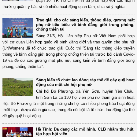
quận 10, TP. Hồ Chí Minh đã phối hợp với các mạnh
thường quân, y bác sĩ có nhiều hoạt động quan tâm, chia sẻ ý nghĩa.
Trao giải cho các sáng kiến, thông điệp, gương mặt
phụ nữ tiêu biểu về bình đẳng giới trong phòng,
chống thiên tai
Sáng 31/5, Hội Liên hiệp Phụ nữ Việt Nam phối hợp
với cơ quan Liên hợp quốc về bình đẳng giới và trao quyền cho phụ nữ
(UNWomen) đã tổ chức trao giải Cuộc thi “Sáng tác thông điệp truyền
thông về bình đẳng giới trong phòng chống thiên tai trước bối cảnh Covid-
19 và đề cử các gương mặt phụ nữ, sáng kiến về bình đẳng giới trong
phòng, chống thiên tai”.
Sáng kiến tổ chức lao động tập thể để gây quỹ hoạt
động của một chi hội phụ nữ
Chi hội Bó Phương, xã Yên Sơn, huyện Yên Châu,
tỉnh Sơn La có 130 hội viên phụ nữ tham gia sinh hoạt
Hội. Bó Phương là một trong những chi hội có nhiều phong trào hoạt động
thiết thực được đánh giá cao, trong đó nổi bật là tổ chức lao động tập thể
để gây quỹ hoạt động.
Hà Tĩnh: Đa dạng các mô hình, CLB nhằm thu hút,
tập hợp hội viên