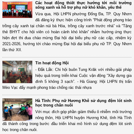
Các hoạt động thiết thực hướng tới môi trường
sống xanh và hỗ trợ phụ nữ khó khăn, yếu thế
Vừa qua, Hội LHPN phường Đống Đa, TP. Quy Nhơn
đã đăng ký thực hiện công trình “Phát động phong trào
trồng cây xanh tại chân núi bà Hỏa, trồng cây xanh trước nhà” và “Tặng
thẻ BHYT cho hội viên có hoàn cảnh khó khăn” nhằm hưởng ứng thực
hiện đợt thi đua chào mừng Đại hội đại biểu phụ nữ các cấp, nhiệm kỳ
2021-2026, hướng tới chào mừng Đại hội đại biểu phụ nữ TP. Quy Nhơn
lần thứ XII.
Tin hoạt động Hội
- Đắk Lắk: Chi hội buôn Tung Krăk với nhiều giải pháp
hiệu quả trong triển khai Cuộc vận động “Xây dựng gia
đình 5 không 3 sạch”. - Hà Giang: Hội LHPN thị trấn
Mèo Vạc đẩy mạnh phong trào chống rác thải nhựa
Hà Tĩnh: Phụ nữ Hương Khê sử dụng đệm lót sinh
học trong chăn nuôi
Với mục đích góp phần giảm thiểu ô nhiễm môi trường
nông thôn, Hội LHPN huyện Hương Khê, tỉnh Hà Tĩnh
đã thành công trong bước đầu triển khai mô hình sử dụng đệm lót sinh
học trong chăn nuôi.