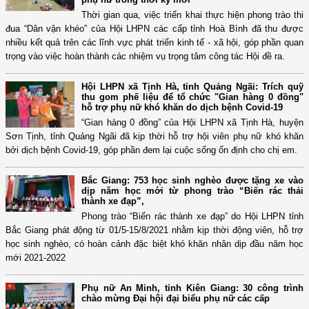
Thời gian qua, việc triển khai thực hiện phong trào thi
đua “Dân vận khéo” của Hội LHPN các cấp tỉnh Hoà Bình đã thu được
nhiều kết quả trên các lĩnh vực phát triển kinh tế - xã hội, góp phần quan
trọng vào việc hoàn thành các nhiệm vụ trọng tâm công tác Hội đề ra.
Hội LHPN xã Tịnh Hà, tỉnh Quảng Ngãi: Trích quỹ
thu gom phế liệu để tổ chức "Gian hàng 0 đồng"
hỗ trợ phụ nữ khó khăn do dịch bệnh Covid-19
“Gian hàng 0 đồng” của Hội LHPN xã Tịnh Hà, huyện
Sơn Tịnh, tỉnh Quảng Ngãi đã kịp thời hỗ trợ hội viên phụ nữ khó khăn
bởi dịch bệnh Covid-19, góp phần đem lại cuộc sống ổn định cho chị em.
Bắc Giang: 753 học sinh nghèo được tặng xe vào
dịp năm học mới từ phong trào “Biến rác thải
thành xe đạp”,
Phong trào “Biến rác thành xe đạp” do Hội LHPN tỉnh
Bắc Giang phát động từ 01/5-15/8/2021 nhằm kịp thời động viên, hỗ trợ
học sinh nghèo, có hoàn cảnh đặc biệt khó khăn nhân dịp đầu năm học
mới 2021-2022
Phụ nữ An Minh, tỉnh Kiên Giang: 30 công trình
chào mừng Đại hội đại biểu phụ nữ các cấp