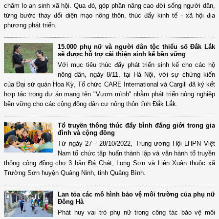
chăm lo an sinh xã hội. Qua đó, góp phần nâng cao đời sống người dân,
từng bước thay đổi diện mạo nông thôn, thúc đẩy kinh tế - xã hội địa
phương phát triển.
15.000 phụ nữ và người dân tộc thiểu số Đắk Lắk
sẽ được hỗ trợ cải thiện sinh kế bền vững
Với mục tiêu thúc đẩy phát triển sinh kế cho các hộ
nông dân, ngày 8/11, tại Hà Nội, với sự chứng kiến
của Đại sứ quán Hoa Kỳ, Tổ chức CARE International và Cargill đã ký kết
hợp tác trong dự án mang tên "Vươn mình" nhằm phát triển nông nghiệp
bền vững cho các cộng đồng dân cư nông thôn tỉnh Đắk Lắk.
Tổ truyền thông thúc đẩy bình đẳng giới trong gia
đình và cộng đồng
Từ ngày 27 - 28/10/2022, Trung ương Hội LHPN Việt
Nam tổ chức tập huấn thành lập và vận hành tổ truyền
thông cộng đồng cho 3 bản Đá Chát, Long Sơn và Liên Xuân thuộc xã
Trường Sơn huyện Quảng Ninh, tỉnh Quảng Bình.
Lan tỏa các mô hình bảo vệ môi trường của phụ nữ
Đông Hà
Phát huy vai trò phụ nữ trong công tác bảo vệ môi