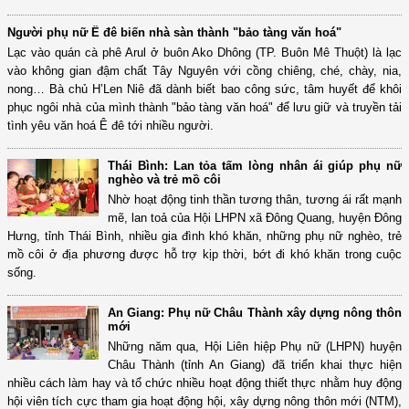
Người phụ nữ Ê đê biến nhà sàn thành "bảo tàng văn hoá"
Lạc vào quán cà phê Arul ở buôn Ako Dhông (TP. Buôn Mê Thuột) là lạc
vào không gian đậm chất Tây Nguyên với cồng chiêng, ché, chày, nia,
nong… Bà chủ H’Len Niê đã dành biết bao công sức, tâm huyết để khôi
phục ngôi nhà của mình thành "bảo tàng văn hoá" để lưu giữ và truyền tải
tình yêu văn hoá Ê đê tới nhiều người.
Thái Bình: Lan tỏa tấm lòng nhân ái giúp phụ nữ
nghèo và trẻ mồ côi
Nhờ hoạt động tinh thần tương thân, tương ái rất mạnh
mẽ, lan toả của Hội LHPN xã Đông Quang, huyện Đông
Hưng, tỉnh Thái Bình, nhiều gia đình khó khăn, những phụ nữ nghèo, trẻ
mồ côi ở địa phương được hỗ trợ kịp thời, bớt đi khó khăn trong cuộc
sống.
An Giang: Phụ nữ Châu Thành xây dựng nông thôn
mới
Những năm qua, Hội Liên hiệp Phụ nữ (LHPN) huyện
Châu Thành (tỉnh An Giang) đã triển khai thực hiện
nhiều cách làm hay và tổ chức nhiều hoạt động thiết thực nhằm huy động
hội viên tích cực tham gia hoạt động hội, xây dựng nông thôn mới (NTM),