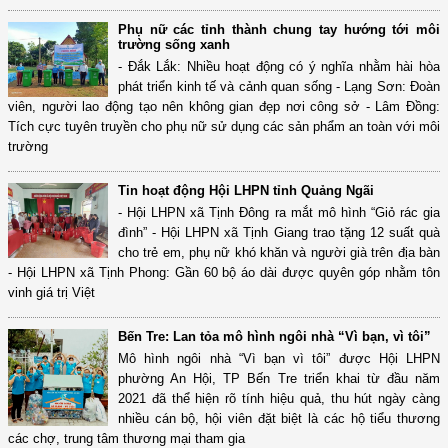
Phụ nữ các tỉnh thành chung tay hướng tới môi
trường sống xanh
- Đắk Lắk: Nhiều hoạt động có ý nghĩa nhằm hài hòa
phát triển kinh tế và cảnh quan sống - Lạng Sơn: Đoàn
viên, người lao động tạo nên không gian đẹp nơi công sở - Lâm Đồng:
Tích cực tuyên truyền cho phụ nữ sử dụng các sản phẩm an toàn với môi
trường
Tin hoạt động Hội LHPN tỉnh Quảng Ngãi
- Hội LHPN xã Tịnh Đông ra mắt mô hình “Giỏ rác gia
đình” - Hội LHPN xã Tịnh Giang trao tặng 12 suất quà
cho trẻ em, phụ nữ khó khăn và người già trên địa bàn
- Hội LHPN xã Tịnh Phong: Gần 60 bộ áo dài được quyên góp nhằm tôn
vinh giá trị Việt
Bến Tre: Lan tỏa mô hình ngôi nhà “Vì bạn, vì tôi”
Mô hình ngôi nhà “Vì bạn vì tôi” được Hội LHPN
phường An Hội, TP Bến Tre triển khai từ đầu năm
2021 đã thể hiện rõ tính hiệu quả, thu hút ngày càng
nhiều cán bộ, hội viên đặt biệt là các hộ tiểu thương
các chợ, trung tâm thương mại tham gia