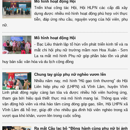
Mô hình hoạt động Hội
Triển khai công tác Hội, Hội HLPN các cấp đã xây
dựng được nhiều mô hình hoạt động phù hợp với thực
tiễn, đáp ứng nhu cầu, nguyện vọng của hội viên, phụ
nữ.
Mô hình hoạt động Hội
- Bạc Liêu thành lập tổ hùn vốn phát triển kinh tế và ra
mắt chi hội phụ nữ trường mầm non Hoa Xuân - Sơn
La ra mắt mô hình Phụ nữ góp phần bảo tồn và phát
huy bản sắc văn hóa và du lịch cộng đồng
Chung tay giúp phụ nữ nghèo vươn lên
Nhiều năm nay, mô hình “Hũ gạo tình thương” do Hội
Liên hiệp phụ nữ (LHPN) xã Vĩnh Lâm, huyện Vĩnh
Linh phát động ngày càng lan tỏa và được nhiều hội viên hưởng ứng,
tham gia bởi hiệu quả thiết thực mà mô hình mang lại. Thông qua việc
vận động hội viên và nhà hảo tâm cùng đóng góp gạo, tiền, Hội LHPN xã
Vĩnh Lâm đã hỗ trợ, giúp đỡ cho nhiều gia đình hội viên nghèo trong xã
vượt qua khó khăn, vươn lên trong cuộc sống.
Ra mắt Câu lạc bộ “Đồng hành cùng phụ nữ bị ảnh