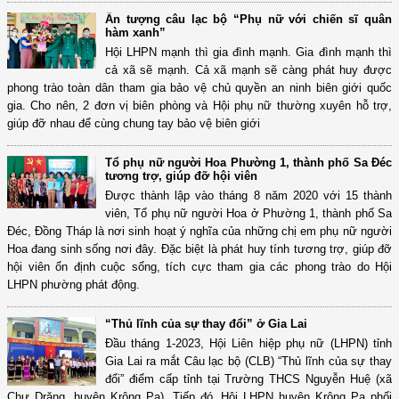
Ấn tượng câu lạc bộ “Phụ nữ với chiến sĩ quân
hàm xanh”
Hội LHPN mạnh thì gia đình mạnh. Gia đình mạnh thì
cả xã sẽ mạnh. Cả xã mạnh sẽ càng phát huy được
phong trào toàn dân tham gia bảo vệ chủ quyền an ninh biên giới quốc
gia. Cho nên, 2 đơn vị biên phòng và Hội phụ nữ thường xuyên hỗ trợ,
giúp đỡ nhau để cùng chung tay bảo vệ biên giới
Tổ phụ nữ người Hoa Phường 1, thành phố Sa Đéc
tương trợ, giúp đỡ hội viên
Được thành lập vào tháng 8 năm 2020 với 15 thành
viên, Tổ phụ nữ người Hoa ở Phường 1, thành phố Sa
Đéc, Đồng Tháp là nơi sinh hoạt ý nghĩa của những chị em phụ nữ người
Hoa đang sinh sống nơi đây. Đặc biệt là phát huy tính tương trợ, giúp đỡ
hội viên ổn định cuộc sống, tích cực tham gia các phong trào do Hội
LHPN phường phát động.
“Thủ lĩnh của sự thay đổi” ở Gia Lai
Đầu tháng 1-2023, Hội Liên hiệp phụ nữ (LHPN) tỉnh
Gia Lai ra mắt Câu lạc bộ (CLB) “Thủ lĩnh của sự thay
đổi” điểm cấp tỉnh tại Trường THCS Nguyễn Huệ (xã
Chư Drăng, huyện Krông Pa). Tiếp đó, Hội LHPN huyện Krông Pa phối