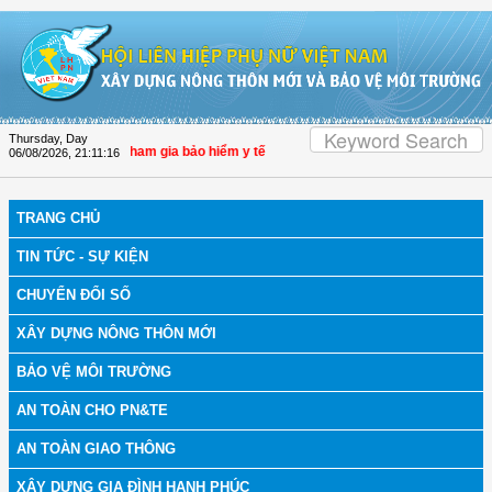
Skip to Content
Thursday, Day
lệ người dân tham gia bảo hiểm y tế
06/08/2026
,
21:11:18
TRANG CHỦ
TIN TỨC - SỰ KIỆN
CHUYỂN ĐỔI SỐ
XÂY DỰNG NÔNG THÔN MỚI
BẢO VỆ MÔI TRƯỜNG
AN TOÀN CHO PN&TE
AN TOÀN GIAO THÔNG
XÂY DỰNG GIA ĐÌNH HẠNH PHÚC