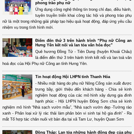
phong trào phụ nữ
Ứng dụng công nghệ thông tin trong chỉ đạo, điều hành,
tuyên truyền triển khai công tác hội và phong trào phụ
nữ là một trong những giải pháp tạo hiệu quả hoạt động, đáp ứng yêu cầu
nhiệm vụ trong tình hình mới.
Điểm đến thứ 3 trên hành trình “Phụ nữ Công an
Hưng Yên kết nối và lan tỏa văn hóa đọc”
Quê hương Đồng Tử - Tiên Dung (huyện Khoái Châu)
là điểm đến thứ 3 trên hành trình kết nối và lan toả văn
hoá đọc của Hội Phụ nữ Công an tỉnh Hưng Yên.
Tin hoạt động Hội LHPN tỉnh Thanh Hóa
- Nhiều mặt hàng do phụ nữ Nông Cống sản xuất được
trưng bầy, giới thiệu đến khách hàng - Chia sẻ kinh
nghiệm hoạt động của các mô hình xây dựng gia đình
hạnh phúc - Hội LHPN huyện Đông Sơn chia sẻ kinh
nghiệm mô hình “Nhà sạch vườn mẫu”, “Nhà sạch vườn đẹp -Tường rào
xanh - Phân loại xử lý rác thải làm phân bón vi sinh tại hộ gia đình” - Ra
mắt Tổ hợp tác chăn nuôi vịt bản địa tại xã Tam Lư, huyện Quan Sơn
Đồng Tháp: Lan tỏa những hành động đẹp của phụ