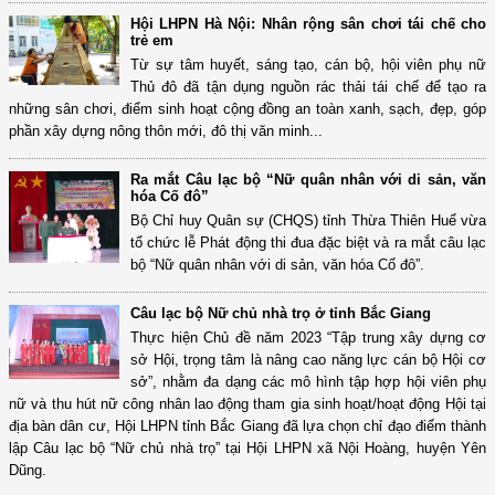
Hội LHPN Hà Nội: Nhân rộng sân chơi tái chế cho
trẻ em
Từ sự tâm huyết, sáng tạo, cán bộ, hội viên phụ nữ
Thủ đô đã tận dụng nguồn rác thải tái chế để tạo ra
những sân chơi, điểm sinh hoạt cộng đồng an toàn xanh, sạch, đẹp, góp
phần xây dựng nông thôn mới, đô thị văn minh...
Ra mắt Câu lạc bộ “Nữ quân nhân với di sản, văn
hóa Cố đô”
Bộ Chỉ huy Quân sự (CHQS) tỉnh Thừa Thiên Huế vừa
tổ chức lễ Phát động thi đua đặc biệt và ra mắt câu lạc
bộ “Nữ quân nhân với di sản, văn hóa Cố đô”.
Câu lạc bộ Nữ chủ nhà trọ ở tỉnh Bắc Giang
Thực hiện Chủ đề năm 2023 “Tập trung xây dựng cơ
sở Hội, trọng tâm là nâng cao năng lực cán bộ Hội cơ
sở”, nhằm đa dạng các mô hình tập hợp hội viên phụ
nữ và thu hút nữ công nhân lao động tham gia sinh hoạt/hoạt động Hội tại
địa bàn dân cư, Hội LHPN tỉnh Bắc Giang đã lựa chọn chỉ đạo điểm thành
lập Câu lạc bộ “Nữ chủ nhà trọ” tại Hội LHPN xã Nội Hoàng, huyện Yên
Dũng.