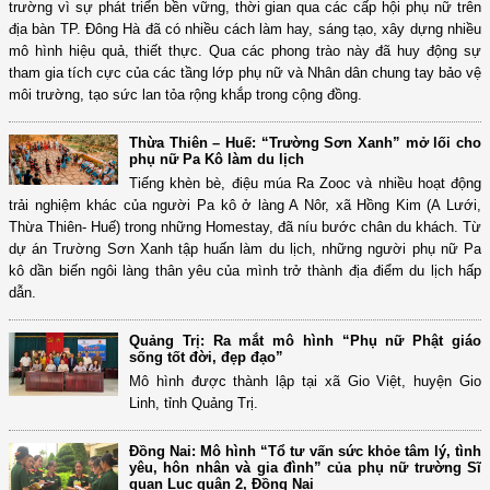
trường vì sự phát triển bền vững, thời gian qua các cấp hội phụ nữ trên
địa bàn TP. Đông Hà đã có nhiều cách làm hay, sáng tạo, xây dựng nhiều
mô hình hiệu quả, thiết thực. Qua các phong trào này đã huy động sự
tham gia tích cực của các tầng lớp phụ nữ và Nhân dân chung tay bảo vệ
môi trường, tạo sức lan tỏa rộng khắp trong cộng đồng.
Thừa Thiên – Huế: “Trường Sơn Xanh” mở lối cho
phụ nữ Pa Kô làm du lịch
Tiếng khèn bè, điệu múa Ra Zooc và nhiều hoạt động
trải nghiệm khác của người Pa kô ở làng A Nôr, xã Hồng Kim (A Lưới,
Thừa Thiên- Huế) trong những Homestay, đã níu bước chân du khách. Từ
dự án Trường Sơn Xanh tập huấn làm du lịch, những người phụ nữ Pa
kô dần biến ngôi làng thân yêu của mình trở thành địa điểm du lịch hấp
dẫn.
Quảng Trị: Ra mắt mô hình “Phụ nữ Phật giáo
sống tốt đời, đẹp đạo”
Mô hình được thành lập tại xã Gio Việt, huyện Gio
Linh, tỉnh Quảng Trị.
Đồng Nai: Mô hình “Tổ tư vấn sức khỏe tâm lý, tình
yêu, hôn nhân và gia đình” của phụ nữ trường Sĩ
quan Lục quân 2, Đồng Nai