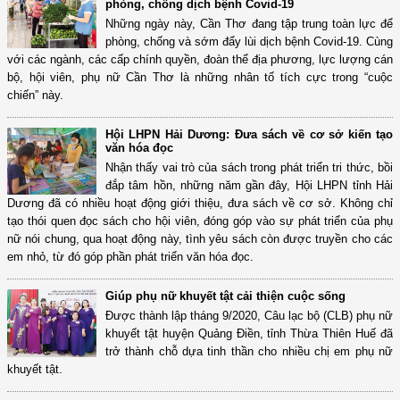
phòng, chống dịch bệnh Covid-19
Những ngày này, Cần Thơ đang tập trung toàn lực để
phòng, chống và sớm đẩy lùi dịch bệnh Covid-19. Cùng
với các ngành, các cấp chính quyền, đoàn thể địa phương, lực lượng cán
bộ, hội viên, phụ nữ Cần Thơ là những nhân tố tích cực trong “cuộc
chiến” này.
Hội LHPN Hải Dương: Đưa sách về cơ sở kiến tạo
văn hóa đọc
Nhận thấy vai trò của sách trong phát triển tri thức, bồi
đắp tâm hồn, những năm gần đây, Hội LHPN tỉnh Hải
Dương đã có nhiều hoạt động giới thiệu, đưa sách về cơ sở. Không chỉ
tạo thói quen đọc sách cho hội viên, đóng góp vào sự phát triển của phụ
nữ nói chung, qua hoạt động này, tình yêu sách còn được truyền cho các
em nhỏ, từ đó góp phần phát triển văn hóa đọc.
Giúp phụ nữ khuyết tật cải thiện cuộc sống
Được thành lập tháng 9/2020, Câu lạc bộ (CLB) phụ nữ
khuyết tật huyện Quảng Điền, tỉnh Thừa Thiên Huế đã
trở thành chỗ dựa tinh thần cho nhiều chị em phụ nữ
khuyết tật.