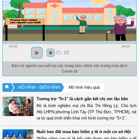
00:00
00:00
Bảo vệ người cao tuổi tại các trung tâm chăm sóc trong mùa dịch
Covid-19
MÔ HÌNH - ĐIỂN HÌNH
Mô hình hiệu quả
Tương trợ "5+1" là cách gắn kết chị em lâu bền
Đó là kinh nghiệm mà chị Bùi Thị Hồng Lý, Chủ tịch
Hội LHPN phường Linh Tây (TP Thủ Đức, TPHCM), rút
ra từ quá trình triển khai mô hình tương trợ “5+1”.
Nuôi heo đất mua bảo hiểm y tế ở một cơ sở Hội
Nhằm nâng cao tỷ lệ hội viên tham gia bảo hiểm y tế