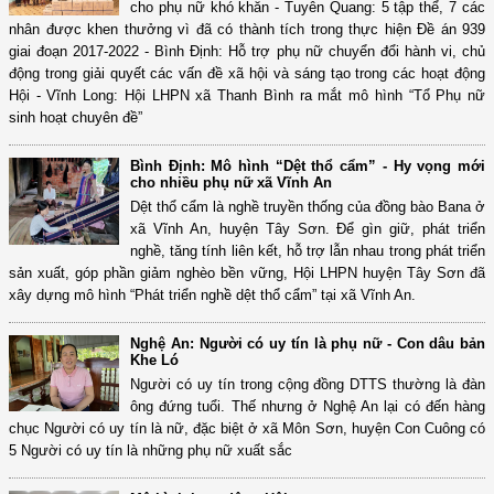
cho phụ nữ khó khăn - Tuyên Quang: 5 tập thể, 7 các
nhân được khen thưởng vì đã có thành tích trong thực hiện Đề án 939
giai đoạn 2017-2022 - Bình Định: Hỗ trợ phụ nữ chuyển đổi hành vi, chủ
động trong giải quyết các vấn đề xã hội và sáng tạo trong các hoạt động
Hội - Vĩnh Long: Hội LHPN xã Thanh Bình ra mắt mô hình “Tổ Phụ nữ
sinh hoạt chuyên đề”
Bình Định: Mô hình “Dệt thổ cẩm” - Hy vọng mới
cho nhiều phụ nữ xã Vĩnh An
Dệt thổ cẩm là nghề truyền thống của đồng bào Bana ở
xã Vĩnh An, huyện Tây Sơn. Để gìn giữ, phát triển
nghề, tăng tính liên kết, hỗ trợ lẫn nhau trong phát triển
sản xuất, góp phần giảm nghèo bền vững, Hội LHPN huyện Tây Sơn đã
xây dựng mô hình “Phát triển nghề dệt thổ cẩm” tại xã Vĩnh An.
Nghệ An: Người có uy tín là phụ nữ - Con dâu bản
Khe Ló
Người có uy tín trong cộng đồng DTTS thường là đàn
ông đứng tuổi. Thế nhưng ở Nghệ An lại có đến hàng
chục Người có uy tín là nữ, đặc biệt ở xã Môn Sơn, huyện Con Cuông có
5 Người có uy tín là những phụ nữ xuất sắc