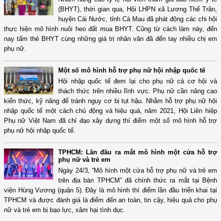
(BHYT), thời gian qua, Hội LHPN xã Lương Thế Trân,
huyện Cái Nước, tỉnh Cà Mau đã phát động các chi hội
thực hiện mô hình nuôi heo đất mua BHYT. Cũng từ cách làm này, đến
nay tấm thẻ BHYT cùng những giá trị nhân văn đã đến tay nhiều chị em
phụ nữ.
Một số mô hình hỗ trợ phụ nữ hội nhập quốc tế
Hội nhập quốc tế đem lại cho phụ nữ cả cơ hội và
thách thức trên nhiều lĩnh vực. Phụ nữ cần nâng cao
kiến thức, kỹ năng để tránh nguy cơ bị tụt hậu. Nhằm hỗ trợ phụ nữ hội
nhập quốc tế một cách chủ động và hiệu quả, năm 2021, Hội Liên hiệp
Phụ nữ Việt Nam đã chỉ đạo xây dựng thí điểm một số mô hình hỗ trợ
phụ nữ hội nhập quốc tế.
TPHCM: Lần đầu ra mắt mô hình một cửa hỗ trợ
phụ nữ và trẻ em
Ngày 24/3, “Mô hình một cửa hỗ trợ phụ nữ và trẻ em
trên địa bàn TPHCM” đã chính thức ra mắt tại Bệnh
viện Hùng Vương (quận 5). Đây là mô hình thí điểm lần đầu triển khai tại
TPHCM và được đánh giá là điểm đến an toàn, tin cậy, hiệu quả cho phụ
nữ và trẻ em bị bạo lực, xâm hại tình dục.