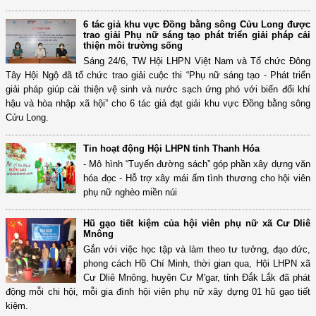
6 tác giả khu vực Đồng bằng sông Cửu Long được
trao giải Phụ nữ sáng tạo phát triển giải pháp cải
thiện môi trường sống
Sáng 24/6, TW Hội LHPN Việt Nam và Tổ chức Đông
Tây Hội Ngộ đã tổ chức trao giải cuộc thi “Phụ nữ sáng tạo - Phát triển
giải pháp giúp cải thiện vệ sinh và nước sạch ứng phó với biến đổi khí
hậu và hòa nhập xã hội” cho 6 tác giả đạt giải khu vực Đồng bằng sông
Cửu Long.
Tin hoạt động Hội LHPN tỉnh Thanh Hóa
- Mô hình “Tuyến đường sách” góp phần xây dựng văn
hóa đọc - Hỗ trợ xây mái ấm tình thương cho hội viên
phụ nữ nghèo miền núi
Hũ gạo tiết kiệm của hội viên phụ nữ xã Cư Dliê
Mnông
Gắn với việc học tập và làm theo tư tưởng, đạo đức,
phong cách Hồ Chí Minh, thời gian qua, Hội LHPN xã
Cư Dliê Mnông, huyện Cư M'gar, tỉnh Đắk Lắk đã phát
động mỗi chi hội, mỗi gia đình hội viên phụ nữ xây dựng 01 hũ gạo tiết
kiệm.