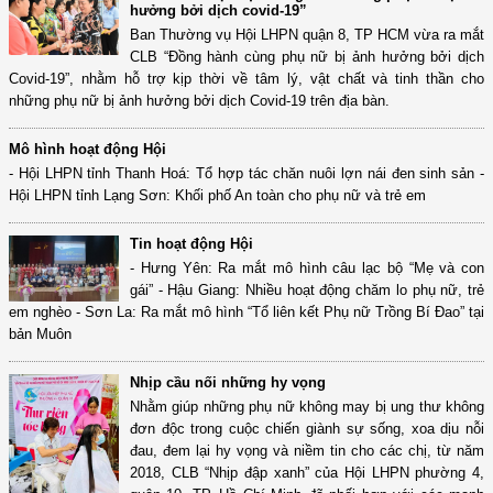
hưởng bởi dịch covid-19”
Ban Thường vụ Hội LHPN quận 8, TP HCM vừa ra mắt
CLB “Đồng hành cùng phụ nữ bị ảnh hưởng bởi dịch
Covid-19”, nhằm hỗ trợ kịp thời về tâm lý, vật chất và tinh thần cho
những phụ nữ bị ảnh hưởng bởi dịch Covid-19 trên địa bàn.
Mô hình hoạt động Hội
- Hội LHPN tỉnh Thanh Hoá: Tổ hợp tác chăn nuôi lợn nái đen sinh sản -
Hội LHPN tỉnh Lạng Sơn: Khối phố An toàn cho phụ nữ và trẻ em
Tin hoạt động Hội
- Hưng Yên: Ra mắt mô hình câu lạc bộ “Mẹ và con
gái” - Hậu Giang: Nhiều hoạt động chăm lo phụ nữ, trẻ
em nghèo - Sơn La: Ra mắt mô hình “Tổ liên kết Phụ nữ Trồng Bí Đao” tại
bản Muôn
Nhịp cầu nối những hy vọng
Nhằm giúp những phụ nữ không may bị ung thư không
đơn độc trong cuộc chiến giành sự sống, xoa dịu nỗi
đau, đem lại hy vọng và niềm tin cho các chị, từ năm
2018, CLB “Nhịp đập xanh” của Hội LHPN phường 4,