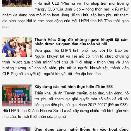
- Ra mắt CLB “Phụ nữ với hội nhập trên môi trường
mạng”, CLB “Gia đình 5 có – nông thôn mới kiểu mẫu”
nhằm đa dạng hoá mô hình hoạt động để thu hút, tập hợp phụ nữ tham
gia sinh hoạt Hội là các hoạt động của Hội LHPN tỉnh Hà Tĩnh thời gian
qua
Thanh Hóa: Giúp đỡ những người khuyết tật cảm
nhận được sự quan tâm của toàn xã hội
Vừa qua, Hội LHPN tỉnh phối hợp với Hội Bảo trợ
Người khuyết tật và Trẻ mồ côi tỉnh tổ chức chương
trình “Vượt qua chính mình” với chủ đề “Hội nhập - thích ứng và định
hướng tương lai” cho hội viên, phụ nữ là người khuyết tật, thành viên
CLB Phụ nữ khuyết tật, người khuyết tật trên địa bàn tỉnh.
Xây dựng các mô hình thực hiện đề án 938
Triển khai đề án “Tuyên truyền, giáo dục, vận động, hỗ
trợ phụ nữ tham gia giải quyết một số vấn đề xã hội
liên quan đến phụ nữ giai đoạn 2017-2027” (Đề án 938),
Hội LHPN tỉnh Khánh Hòa và Sơn La đã xây dựng nhiều mô hình gắn với
nhu cầu, lợi ích thiết thân của phụ nữ.
Ứng dụng công nghệ thông tin vào hoạt động