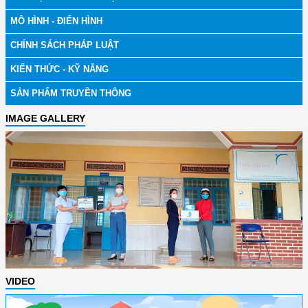
MÔ HÌNH - ĐIỂN HÌNH
CHÍNH SÁCH PHÁP LUẬT
KIẾN THỨC - KỸ NĂNG
SẢN PHẨM TRUYỀN THÔNG
IMAGE GALLERY
VIDEO