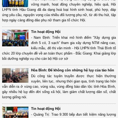
vững mạnh, hoạt động chuyên nghiệp, hiệu quả, Hội
LHPN tỉnh Hậu Giang đã đa dạng hoá loại hình sinh hoạt, phù hợp, đáp
ứng yêu cầu, nguyện vọng của nhiều đối tượng phụ nữ, từ đó thu hút, tập
hợp ngày càng đông đảo phụ nữ tham gia tổ chức Hội.
Tin hoạt động Hội
- Nam Định: Triển khai mô hình điểm “Xây dựng gia
đình 5 có, 3 sạch” tham gia xây dựng NTM nâng cao,
kiểu mẫu, đô thị văn minh - Hội LHPN tỉnh Thái Bình tổ
chức 20 lớp chuyên đề về an toàn thực phẩm - Bắc Giang: Khai giảng lớp
bồi dưỡng nghiệp vụ cho cán bộ Hội cơ sở
Hòa Bình: Để không còn những hệ lụy của tảo hôn
Dù công tác tuyên truyền được thực hiện thường
xuyên, liên tục, nhưng thời gian qua, tình trạng tảo hôn
vẫn diễn ra ở vùng cao, vùng sâu, vùng đồng bào dân tộc tỉnh Hòa Bình,
gây nhiều hệ lụy đến đời sống xã hội, làm giảm chất lượng dân số, chất
lượng giống nòi.
Tin hoạt động Hội
- Quảng Trị: Trao 9.300 bếp đun tiết kiệm năng lượng