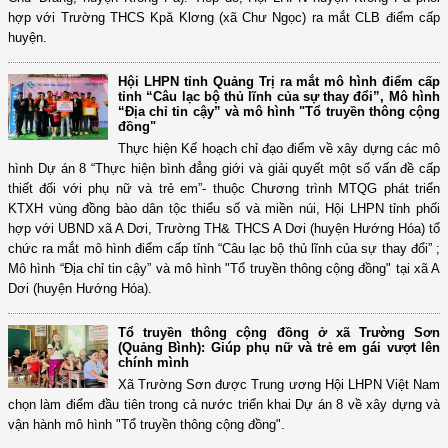
hợp với Trường THCS Kpă Klơng (xã Chư Ngọc) ra mắt CLB điểm cấp
huyện.
Hội LHPN tỉnh Quảng Trị ra mắt mô hình điểm cấp
tỉnh “Câu lạc bộ thủ lĩnh của sự thay đổi”, Mô hình
“Địa chỉ tin cậy” và mô hình "Tổ truyền thông cộng
đồng"
Thực hiện Kế hoạch chỉ đạo điểm về xây dựng các mô
hình Dự án 8 “Thực hiện bình đẳng giới và giải quyết một số vấn đề cấp
thiết đối với phụ nữ và trẻ em”- thuộc Chương trình MTQG phát triển
KTXH vùng đồng bào dân tộc thiểu số và miền núi, Hội LHPN tỉnh phối
hợp với UBND xã A Dơi, Trường TH& THCS A Dơi (huyện Hướng Hóa) tổ
chức ra mắt mô hình điểm cấp tỉnh “Câu lạc bộ thủ lĩnh của sự thay đổi” ;
Mô hình “Địa chỉ tin cậy” và mô hình "Tổ truyền thông cộng đồng" tại xã A
Dơi (huyện Hướng Hóa).
Tổ truyền thông cộng đồng ở xã Trường Sơn
(Quảng Bình): Giúp phụ nữ và trẻ em gái vượt lên
chính mình
Xã Trường Sơn được Trung ương Hội LHPN Việt Nam
chọn làm điểm đầu tiên trong cả nước triển khai Dự án 8 về xây dựng và
vận hành mô hình "Tổ truyền thông cộng đồng".