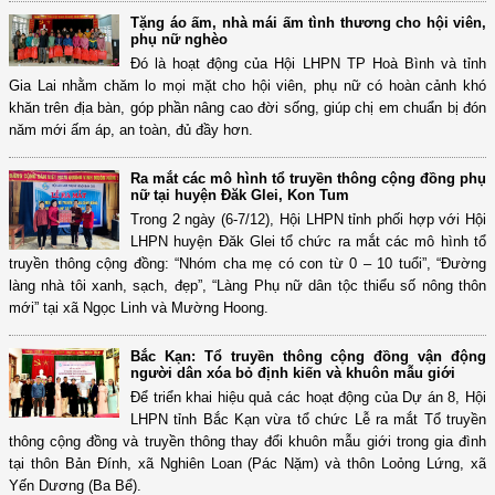
Tặng áo ấm, nhà mái ấm tình thương cho hội viên,
phụ nữ nghèo
Đó là hoạt động của Hội LHPN TP Hoà Bình và tỉnh
Gia Lai nhằm chăm lo mọi mặt cho hội viên, phụ nữ có hoàn cảnh khó
khăn trên địa bàn, góp phần nâng cao đời sống, giúp chị em chuẩn bị đón
năm mới ấm áp, an toàn, đủ đầy hơn.
Ra mắt các mô hình tổ truyền thông cộng đồng phụ
nữ tại huyện Đăk Glei, Kon Tum
Trong 2 ngày (6-7/12), Hội LHPN tỉnh phối hợp với Hội
LHPN huyện Đăk Glei tổ chức ra mắt các mô hình tổ
truyền thông cộng đồng: “Nhóm cha mẹ có con từ 0 – 10 tuổi”, “Đường
làng nhà tôi xanh, sạch, đẹp”, “Làng Phụ nữ dân tộc thiểu số nông thôn
mới” tại xã Ngọc Linh và Mường Hoong.
Bắc Kạn: Tổ truyền thông cộng đồng vận động
người dân xóa bỏ định kiến và khuôn mẫu giới
Để triển khai hiệu quả các hoạt động của Dự án 8, Hội
LHPN tỉnh Bắc Kạn vừa tổ chức Lễ ra mắt Tổ truyền
thông cộng đồng và truyền thông thay đổi khuôn mẫu giới trong gia đình
tại thôn Bản Đính, xã Nghiên Loan (Pác Nặm) và thôn Loỏng Lứng, xã
Yến Dương (Ba Bể).