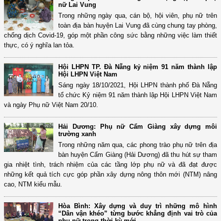
nữ Lai Vung
Trong những ngày qua, cán bộ, hội viên, phụ nữ trên
toàn địa bàn huyện Lai Vung đã cùng chung tay phòng,
chống dịch Covid-19, góp một phần công sức bằng những việc làm thiết
thực, có ý nghĩa lan tỏa.
Hội LHPN TP. Đà Nẵng kỷ niệm 91 năm thành lập
Hội LHPN Việt Nam
Sáng ngày 18/10/2021, Hội LHPN thành phố Đà Nẵng
tổ chức Kỷ niệm 91 năm thành lập Hội LHPN Việt Nam
và ngày Phụ nữ Việt Nam 20/10.
Hải Dương: Phụ nữ Cẩm Giàng xây dựng môi
trường xanh
Trong những năm qua, các phong trào phụ nữ trên địa
bàn huyện Cẩm Giàng (Hải Dương) đã thu hút sự tham
gia nhiệt tình, trách nhiệm của các tầng lớp phụ nữ và đã đạt được
những kết quả tích cực góp phần xây dựng nông thôn mới (NTM) nâng
cao, NTM kiểu mẫu.
Hòa Bình: Xây dựng và duy trì những mô hình
“Dân vận khéo” từng bước khẳng định vai trò của
phụ nữ trong thời kỳ mới