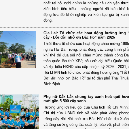
nhất tại hội nghị chính là những câu chuyện thực
điển hình tiêu biểu - những người đã biến khó 
động lực để khởi nghiệp và kiến tạo giá trị xan
đồng.
Gia Lai: Tổ chức các hoạt động hưởng ứng “
cây - Đời đời nhớ ơn Bác Hồ” năm 2026
Thiết thực tổ chức các hoạt động chào mừng 198
nghĩa Hai Bà Trưng; phát động các công trình phầ
khí thế thi đua sôi nổi chào mừng thành công Đạ
toàn quốc lần thứ XIV; bầu cử đại biểu Quốc hộ
và đại biểu HĐND các cấp nhiệm kỳ 2026 - 2031, 
Hội LHPN tỉnh tổ chức phát động hưởng ứng “Tết t
Đời đời nhớ ơn Bác Hồ” tại tổ dân phố Thái Thu
Bình Định.
Phụ nữ Đắk Lắk chung tay xanh hoá quê hươ
mới gần 5.500 cây xanh
Hưởng ứng lời kêu gọi của Chủ tịch Hồ Chí Minh;
Chỉ thị của UBND tỉnh về việc phát động phong
trồng cây đời đời nhớ ơn Bác Hồ” nhân dịp Xuâ
và tăng cường công tác quản lý, bảo vệ, phát triể