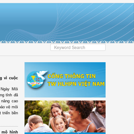
g vì cuộc
 Ngày Môi
ng tỉnh đã
n nâng cao
bảo vệ môi
 triển bền
t mô hình