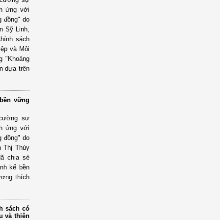
ch ứng với
ng đồng" do
n Sỹ Linh,
Chính sách
iệp và Môi
ng "Khoảng
ận dựa trên
 bền vững
 cường sự
ch ứng với
ng đồng" do
n Thị Thùy
ã chia sẻ
inh kế bền
ương thích
h sách có
u và thiên