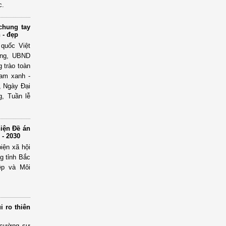
c.
chung tay
 - đẹp
 quốc Việt
ờng, UBND
 trào toàn
Nam xanh -
, Ngày Đại
g, Tuần lễ
hiện Đề án
 - 2030
iện xã hội
g tỉnh Bắc
ệp và Môi
i ro thiên
g cường sự