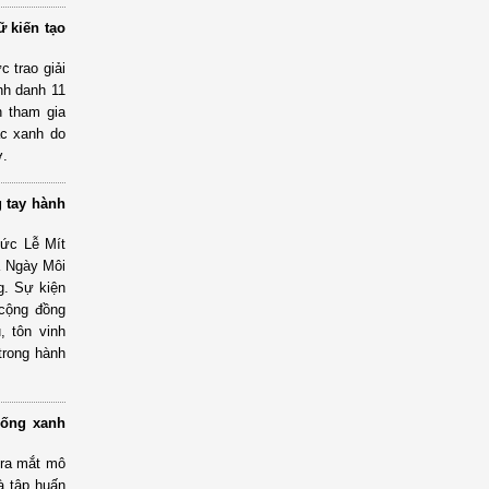
ữ kiến tạo
 trao giải
nh danh 11
n tham gia
ác xanh do
ợ.
 tay hành
hức Lễ Mít
à Ngày Môi
g. Sự kiện
 cộng đồng
, tôn vinh
trong hành
sống xanh
 ra mắt mô
và tập huấn