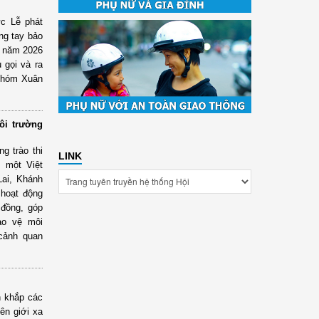
c Lễ phát
ng tay bảo
” năm 2026
gọi và ra
 khóm Xuân
ôi trường
g trào thi
LINK
ì một Việt
Lai, Khánh
 hoạt động
 đồng, góp
ảo vệ môi
 cảnh quan
n khắp các
ên giới xa