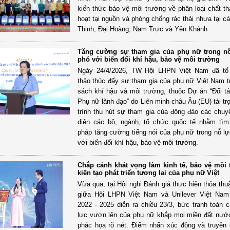
kiến thức bảo vệ môi trường về phân loại chất thả
hoạt tại nguồn và phòng chống rác thải nhựa tại c
Thịnh, Đại Hoàng, Nam Trực và Yên Khánh.
Tăng cường sự tham gia của phụ nữ trong n
phó với biến đổi khí hậu, bảo vệ môi trường
Ngày 24/4/2026, TW Hội LHPN Việt Nam đã tổ
thảo thúc đẩy sự tham gia của phụ nữ Việt Nam t
sách khí hậu và môi trường, thuộc Dự án “Đối t
Phụ nữ lãnh đạo” do Liên minh châu Âu (EU) tài t
trình thu hút sự tham gia của đông đảo các chuyê
diện các bộ, ngành, tổ chức quốc tế nhằm tìm
pháp tăng cường tiếng nói của phụ nữ trong nỗ l
với biến đổi khí hậu, bảo vệ môi trường.
Chắp cánh khát vọng làm kinh tế, bảo vệ môi 
kiến tạo phát triển tương lai của phụ nữ Việt
Vừa qua, tại Hội nghị Đánh giá thực hiện thỏa thu
giữa Hội LHPN Việt Nam và Unilever Việt Nam 
2022 - 2025 diễn ra chiều 23/3, bức tranh toàn 
lực vươn lên của phụ nữ khắp mọi miền đất nư
phác họa rõ nét. Điểm nhấn xúc động và truyề