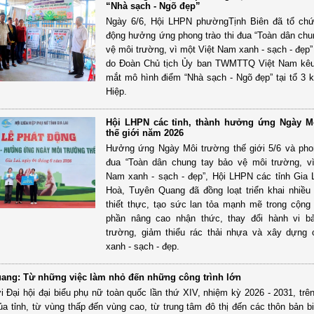
“Nhà sạch - Ngõ đẹp”
Ngày 6/6, Hội LHPN phườngTịnh Biên đã tổ chứ
động hưởng ứng phong trào thi đua “Toàn dân chu
vệ môi trường, vì một Việt Nam xanh - sạch - đẹp
do Đoàn Chủ tịch Ủy ban TWMTTQ Việt Nam kêu 
mắt mô hình điểm “Nhà sạch - Ngõ đẹp” tại tổ 3
Hiệp.
Hội LHPN các tỉnh, thành hưởng ứng Ngày M
thế giới năm 2026
Hưởng ứng Ngày Môi trường thế giới 5/6 và phon
đua “Toàn dân chung tay bảo vệ môi trường, v
Nam xanh - sạch - đẹp”, Hội LHPN các tỉnh Gia 
Hoà, Tuyên Quang đã đồng loạt triển khai nhiều
thiết thực, tạo sức lan tỏa mạnh mẽ trong cộng
phần nâng cao nhận thức, thay đổi hành vi b
trường, giảm thiểu rác thải nhựa và xây dựng
xanh - sạch - đẹp.
ang: Từ những việc làm nhỏ đến những công trình lớn
 Đại hội đại biểu phụ nữ toàn quốc lần thứ XIV, nhiệm kỳ 2026 - 2031, trê
ủa tỉnh, từ vùng thấp đến vùng cao, từ trung tâm đô thị đến các thôn bản bi