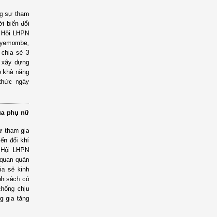
ng sự tham
i biến đổi
do Hội LHPN
ayemombe,
chia sẻ 3
, xây dựng
o khả năng
thức ngày
ủa phụ nữ
ự tham gia
ến đổi khí
o Hội LHPN
 quan quản
hia sẻ kinh
nh sách có
chống chịu
g gia tăng