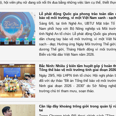
bộ, hội viên phụ nữ đang sôi nổi thi đua bằng những việc làm cụ thể, thiết thự
Lễ phát động Quốc gia phong trào toàn dân 
bảo vệ môi trường, vì một Việt Nam xanh - sạch
Sáng 6/6, tại tỉnh Nghệ An, UBTƯ Mặt trận Tổ
Nam phối hợp với Bộ Nông nghiệp và Môi trư
tỉnh Nghệ An tổ chức Lễ phát động Quốc gia phong
dân chung tay bảo vệ môi trường, vì một Việt 
sạch - đẹp; Hưởng ứng Ngày Môi trường Thế giới
dương Thế giới, Tháng Hành động vì môi trườn
Biển và Hải đảo Việt Nam năm 2026.
Bắc Ninh: Nhiều ý kiến tâm huyết góp ý hoàn t
Tổng thể bảo vệ môi trường tỉnh giai đoạn 2026
Ngày 29/5, Hội LHPN tỉnh tổ chức Hội nghị phản b
đối với dự thảo “Đề án Tổng thể bảo vệ môi trườn
Ninh giai đoạn 2026 - 2030” do Sở Nông nghi
trường chủ trì tham mưu, soạn thảo.
Cần lấp đầy khoảng trống giới trong quản lý rủ
tai
Trong Chương trình Đối thoại chính sách "Tăn