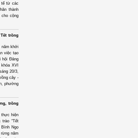
 tế từ các
khăn thành
h cho cộng
Tết trồng
5 năm khởi
n việc tạo
i hội Đảng
i khóa XVI
sáng 20/3,
rồng cây -
ận, phường
ng, trồng
 thực hiện
 trào “Tết
n Bính Ngọ
n rừng năm