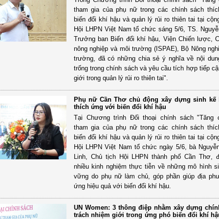
tham gia của phụ nữ trong các chính sách thí
biến đổi khí hậu và quản lý rủi ro thiên tai tại cộ
Hội LHPN Việt Nam tổ chức sáng 5/6, TS. Nguyễ
Trưởng ban Biến đổi khí hậu, Viện Chiến lược, 
nông nghiệp và môi trường (ISPAE), Bộ Nông ngh
trường, đã có những chia sẻ ý nghĩa về nội du
trống trong chính sách và yêu cầu tích hợp tiếp c
giới trong quản lý rủi ro thiên tai".
Phụ nữ Cần Thơ chủ động xây dựng sinh kế
thích ứng với biến đổi khí hậu
Tại Chương trình Đối thoại chính sách "Tăng
tham gia của phụ nữ trong các chính sách thí
biến đổi khí hậu và quản lý rủi ro thiên tai tại cộ
Hội LHPN Việt Nam tổ chức ngày 5/6, bà Nguyễ
Linh, Chủ tịch Hội LHPN thành phố Cần Thơ, đ
nhiều kinh nghiệm thực tiễn về những mô hình s
vững do phụ nữ làm chủ, góp phần giúp địa ph
ứng hiệu quả với biến đổi khí hậu.
UN Women: 3 thông điệp nhằm xây dựng chín
trách nhiệm giới trong ứng phó biến đổi khí hậ