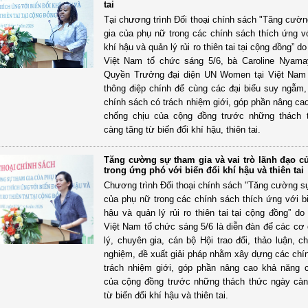
tai
Tại chương trình Đối thoại chính sách "Tăng cườ
gia của phụ nữ trong các chính sách thích ứng vớ
khí hậu và quản lý rủi ro thiên tai tại cộng đồng” 
Việt Nam tổ chức sáng 5/6, bà Caroline Nyam
Quyền Trưởng đại diện UN Women tại Việt Nam 
thông điệp chính để cùng các đại biểu suy ngẫm
chính sách có trách nhiệm giới, góp phần nâng ca
chống chịu của cộng đồng trước những thách 
càng tăng từ biến đổi khí hậu, thiên tai.
Tăng cường sự tham gia và vai trò lãnh đạo c
trong ứng phó với biến đổi khí hậu và thiên tai
Chương trình Đối thoại chính sách "Tăng cường s
của phụ nữ trong các chính sách thích ứng với bi
hậu và quản lý rủi ro thiên tai tại cộng đồng” d
Việt Nam tổ chức sáng 5/6 là diễn đàn để các cơ
lý, chuyên gia, cán bộ Hội trao đổi, thảo luận, c
nghiệm, đề xuất giải pháp nhằm xây dựng các chí
trách nhiệm giới, góp phần nâng cao khả năng 
của cộng đồng trước những thách thức ngày càn
từ biến đổi khí hậu và thiên tai.