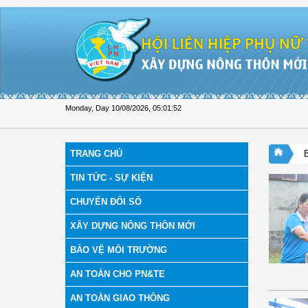
Skip to Content
Monday, Day 10/08/2026
,
05:01:53
TRANG CHỦ
TIN TỨC - SỰ KIỆN
CHUYỂN ĐỔI SỐ
XÂY DỰNG NÔNG THÔN MỚI
BẢO VỆ MÔI TRƯỜNG
AN TOÀN CHO PN&TE
AN TOÀN GIAO THÔNG