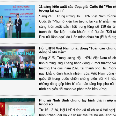
11 sáng kiến xuất sắc đoạt giải Cuộc thi "Phụ n
tương lai xanh"
Sáng 21/5, Trung ương Hội LHPN Việt Nam tổ chức
Cuộc thi “Phụ nữ kiến tạo tương lai xanh” nhằm vi
sáng kiến xuất sắc nhất trong tổng số 139 dự á
tranh tài. Sự kiện thuộc khuôn khổ Dự án "Đối t
Phụ nữ lãnh đạo" do Liên minh châu Âu (EU) tài tr
Hội LHPN Việt Nam phát động "Toàn cầu chung
động vì khí hậu"
Sáng 21/5, Trung ương Hội LHPN Việt Nam tổ c
tinh hưởng ứng Tháng hành động vì môi trường v
trường Thế giới năm 2026 tại thành phố Hải Phòn
này khẳng định trách nhiệm của Việt Nam cùng
quốc tế trong cuộc chiến chống biến đổi khí hậu
những đóng góp bền bỉ của các tầng lớp phụ nữ 
trình chuyển đổi xanh và phát triển bền vững.
Phụ nữ Ninh Bình chung tay hình thành nếp 
từ cơ sở
Từ 16 - 21/4, Hội LHPN tỉnh đã tổ chức 4 Hội nghị
hình “Phân loại và xử lý rác thải tại hộ gia đình” 