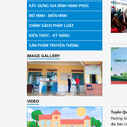
XÂY DỰNG GIA ĐÌNH HẠNH PHÚC
MÔ HÌNH - ĐIỂN HÌNH
CHÍNH SÁCH PHÁP LUẬT
KIẾN THỨC - KỸ NĂNG
SẢN PHẨM TRUYỀN THÔNG
IMAGE GALLERY
VIDEO
Tuyên Qu
Hướng tới
địa bàn c