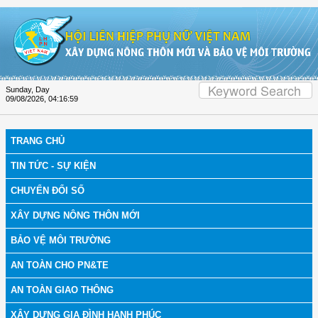
Skip to Content
Sunday, Day
09/08/2026
,
04:16:59
TRANG CHỦ
TIN TỨC - SỰ KIỆN
CHUYỂN ĐỔI SỐ
XÂY DỰNG NÔNG THÔN MỚI
BẢO VỆ MÔI TRƯỜNG
AN TOÀN CHO PN&TE
AN TOÀN GIAO THÔNG
XÂY DỰNG GIA ĐÌNH HẠNH PHÚC