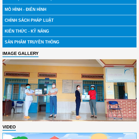
MÔ HÌNH - ĐIỂN HÌNH
CHÍNH SÁCH PHÁP LUẬT
KIẾN THỨC - KỸ NĂNG
SẢN PHẨM TRUYỀN THÔNG
IMAGE GALLERY
VIDEO