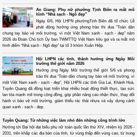
An Giang: Phụ nữ phường Tịnh Biên ra mắt mô
hình “Nhà sạch - Ngõ đẹp”
Ngày 6/6, Hội LHPN phườngTịnh Biên đã tổ chức Lễ
phát động hưởng ứng phong trào thi đua “Toàn dân
chung tay bảo vệ môi trường, vì một Việt Nam xanh - sạch - đẹp” năm
2026 do Đoàn Chủ tịch Ủy ban TWMTTQ Việt Nam kêu gọi và ra mắt mô
hình điểm “Nhà sạch - Ngõ đẹp” tại tổ 3 khóm Xuân Hiệp.
Hội LHPN các tỉnh, thành hưởng ứng Ngày Môi
trường thế giới năm 2026
Hưởng ứng Ngày Môi trường thế giới 5/6 và phong
trào thi đua “Toàn dân chung tay bảo vệ môi trường, vì
một Việt Nam xanh - sạch - đẹp”, Hội LHPN các tỉnh Gia Lai, Khánh Hoà,
Tuyên Quang đã đồng loạt triển khai nhiều hoạt động thiết thực, tạo sức
lan tỏa mạnh mẽ trong cộng đồng, góp phần nâng cao nhận thức, thay đổi
hành vi bảo vệ môi trường, giảm thiểu rác thải nhựa và xây dựng cảnh
quan xanh - sạch - đẹp.
Tuyên Quang: Từ những việc làm nhỏ đến những công trình lớn
Hướng tới Đại hội đại biểu phụ nữ toàn quốc lần thứ XIV, nhiệm kỳ 2026 -
2031, trên khắp các địa bàn của tỉnh, từ vùng thấp đến vùng cao, từ trung