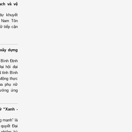
ạch và vệ
 dự khuyết
t Nam Tôn
nữ tiếp cận
 xây dựng
 Bình Định
ại hội đại
 tỉnh Bình
 động thực
ủa phụ nữ
hưởng ứng
ữ “Xanh -
g mạnh” là
 quyết Đại
, nhiệm kỳ