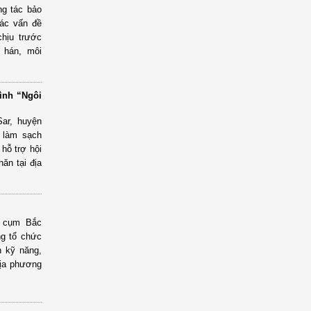
ng tác bảo
các vấn đề
hịu trước
n hán, môi
ình “Ngôi
ar, huyện
 làm sạch
hỗ trợ hội
ăn tại địa
” cụm Bắc
ng tổ chức
n kỹ năng,
địa phương