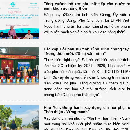
Tăng cường hỗ trợ phụ nữ tiếp cận nước s
sinh khu vực nông thôn
Sáng nay (20/8), tại tỉnh Kiên Giang, Ủy viên
Trung ương Đảng, Phó Chủ tịch Hội LHPN Việ
Ngọc Hạnh chủ trì Hội thảo "Giải pháp hỗ trợ phụ 
với nước sạch và vệ sinh ở khu vực nông thôn".
Các cấp Hội phụ nữ tỉnh Bình Định chung tay
“Nông thôn mới, đô thị văn minh”
Thực hiện Nghị quyết Đại hội đại biểu phụ nữ tỉnh
lần thứ XX, nhiệm kỳ 2021 - 2026, Nghị quyết Đ
biểu phụ nữ toàn quốc lần thứ XIII, BCH Hội LHPN
Định đã xây dựng và triển khai Chương trình hành
hiện khâu đột phá “Tăng cường sự tham gia c
trong công tác bảo vệ môi trường, tích cực 
phong trào “Chống rác thải nhựa””.
Phú Yên: Đồng hành xây dựng chi hội phụ n
Thân thiện - Vững mạnh”
Xây dựng chi hội phụ nữ “Xanh - Thân thiện - Vữn
một trong hai khâu đột phá nhằm thực hiện Nghị
hội đại biểu Phụ nữ tỉnh Phú Yên lần thứ XVII