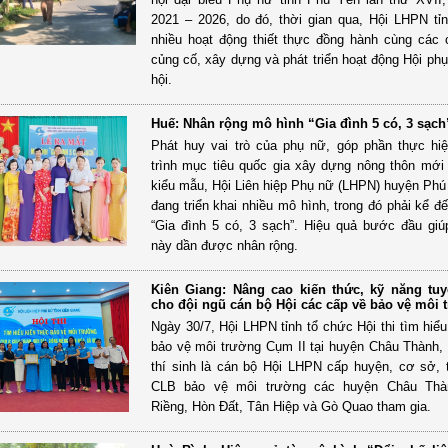
2021 – 2026, do đó, thời gian qua, Hội LHPN tỉ
nhiều hoạt động thiết thực đồng hành cùng các
củng cố, xây dựng và phát triển hoạt động Hội phụ
hội.
Huế: Nhân rộng mô hình “Gia đình 5 có, 3 sạch
Phát huy vai trò của phụ nữ, góp phần thực h
trình mục tiêu quốc gia xây dựng nông thôn mới
kiểu mẫu, Hội Liên hiệp Phụ nữ (LHPN) huyện Phú
đang triển khai nhiều mô hình, trong đó phải kể đ
“Gia đình 5 có, 3 sạch”. Hiệu quả bước đầu gi
này dần được nhân rộng.
Kiên Giang: Nâng cao kiến thức, kỹ năng tuy
cho đội ngũ cán bộ Hội các cấp về bảo vệ môi 
Ngày 30/7, Hội LHPN tỉnh tổ chức Hội thi tìm hiểu
bảo vệ môi trường Cụm II tại huyện Châu Thành, 
thí sinh là cán bộ Hội LHPN cấp huyện, cơ sở, 
CLB bảo vệ môi trường các huyện Châu Thà
Riềng, Hòn Đất, Tân Hiệp và Gò Quao tham gia.