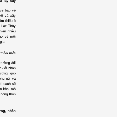
u lấy cây
về bảo vệ
vệ và xây
ảm thiểu ô
n Lạc Thủy
hiện nhiều
ảo vệ môi
gia.
 thôn mới
trường đối
y đổi nhận
rường, góp
 phụ nữ và
ế hoạch số
ển khai mô
 nông thôn
ựng, nhân