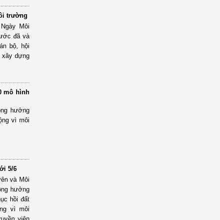
ôi trường
 Ngày Môi
nước đã và
án bộ, hội
, xây dựng
00 mô hình
ộng hưởng
ộng vì môi
ới 5/6
yên và Môi
ộng hưởng
ục hồi đất
ng vì môi
ruyền viên