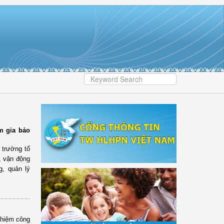
m gia bảo
 trường tổ
, vận động
g, quản lý
ghiệm công