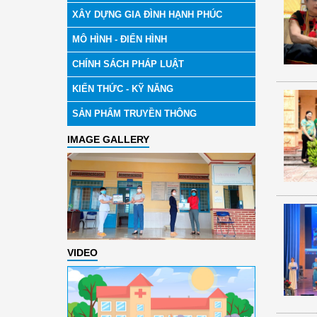
XÂY DỰNG GIA ĐÌNH HẠNH PHÚC
MÔ HÌNH - ĐIỂN HÌNH
CHÍNH SÁCH PHÁP LUẬT
KIẾN THỨC - KỸ NĂNG
SẢN PHẨM TRUYỀN THÔNG
IMAGE GALLERY
VIDEO