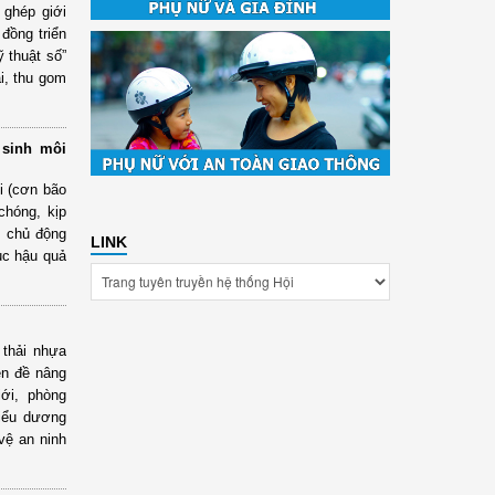
 ghép giới
đồng triển
 thuật số”
i, thu gom
 sinh môi
i (cơn bão
chóng, kịp
h chủ động
LINK
ục hậu quả
 thải nhựa
ên đề nâng
ới, phòng
biểu dương
 vệ an ninh