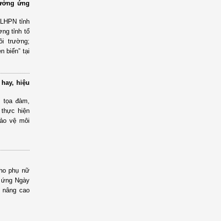
hưởng ứng
 LHPN tỉnh
ng tỉnh tổ
ôi trường;
 biển” tại
hay, hiệu
h tọa đàm,
 thực hiện
ảo vệ môi
cho phụ nữ
g ứng Ngày
g nâng cao