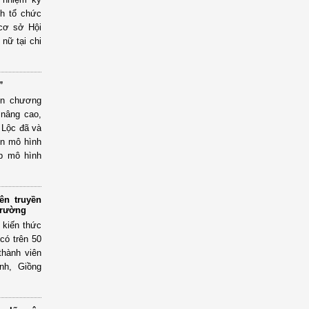
nh tổ chức
 cơ sở Hội
 nữ tại chi
”
iện chương
 nâng cao,
 Lộc đã và
ến mô hình
úp mô hình
ên truyền
trường
 kiến thức
có trên 50
thành viên
nh, Giồng