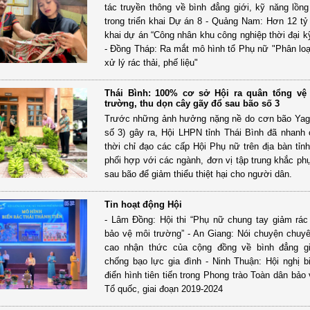
tác truyền thông về bình đẳng giới, kỹ năng lồng
trong triển khai Dự án 8 - Quảng Nam: Hơn 12 tỷ 
khai dự án “Công nhân khu công nghiệp thời đại kỹ
- Đồng Tháp: Ra mắt mô hình tổ Phụ nữ "Phân loạ
xử lý rác thải, phế liệu"
Thái Bình: 100% cơ sở Hội ra quân tổng vệ
trường, thu dọn cây gãy đổ sau bão số 3
Trước những ảnh hưởng nặng nề do cơn bão Yag
số 3) gây ra, Hội LHPN tỉnh Thái Bình đã nhanh 
thời chỉ đạo các cấp Hội Phụ nữ trên địa bàn tỉn
phối hợp với các ngành, đơn vị tập trung khắc ph
sau bão để giảm thiểu thiệt hại cho người dân.
Tin hoạt động Hội
- Lâm Đồng: Hội thi “Phụ nữ chung tay giảm rác
bảo vệ môi trường” - An Giang: Nói chuyện chuy
cao nhận thức của cộng đồng về bình đẳng gi
chống bạo lực gia đình - Ninh Thuận: Hội nghị 
điển hình tiên tiến trong Phong trào Toàn dân bảo
Tổ quốc, giai đoạn 2019-2024