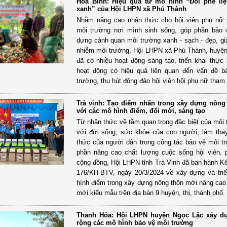
Hoà Bình: Hiệu quả từ mô hình “Đổi phế liệ
xanh” của Hội LHPN xã Phú Thành
Nhằm nâng cao nhận thức cho hội viên phụ nữ 
môi trường nơi mình sinh sống, góp phần bảo 
dựng cảnh quan môi trường xanh - sạch - đẹp, gi
nhiễm môi trường, Hội LHPN xã Phú Thành, huyệ
đã có nhiều hoạt động sáng tạo, triển khai thực 
hoạt động có hiệu quả liên quan đến vấn đề b
trường, thu hút đông đảo hội viên hội phụ nữ tham 
Trà vinh: Tạo điểm nhấn trong xây dựng nông
với các mô hình điểm, đổi mới, sáng tạo
Từ nhận thức về tầm quan trọng đặc biệt của môi 
với đời sống, sức khỏe của con người, làm tha
thức của người dân trong công tác bảo vệ môi t
phần nâng cao chất lượng cuộc sống hội viên,
cộng đồng, Hội LHPN tỉnh Trà Vinh đã ban hành K
176/KH-BTV, ngày 20/3/2024 về xây dựng và tri
hình điểm trong xây dựng nông thôn mới nâng cao
mới kiểu mẫu trên địa bàn 9 huyện, thị, thành phố.
Thanh Hóa: Hội LHPN huyện Ngọc Lặc xây d
rộng các mô hình bảo vệ môi trường