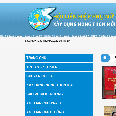
Skip to Content
Saturday, Day 08/08/2026
,
16:40:11
TRANG CHỦ
TIN TỨC - SỰ KIỆN
CHUYỂN ĐỔI SỐ
XÂY DỰNG NÔNG THÔN MỚI
BẢO VỆ MÔI TRƯỜNG
AN TOÀN CHO PN&TE
AN TOÀN GIAO THÔNG