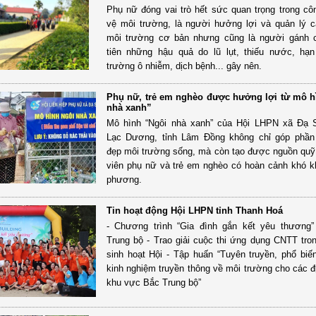
Phụ nữ đóng vai trò hết sức quan trọng trong cô
vệ môi trường, là người hưởng lợi và quản lý 
môi trường cơ bản nhưng cũng là người gánh c
tiên những hậu quả do lũ lụt, thiếu nước, hạ
trường ô nhiễm, dịch bệnh... gây nên.
Phụ nữ, trẻ em nghèo được hưởng lợi từ mô h
nhà xanh”
Mô hình “Ngôi nhà xanh” của Hội LHPN xã Đạ S
Lạc Dương, tỉnh Lâm Đồng không chỉ góp phần
đẹp môi trường sống, mà còn tạo được nguồn quỹ 
viên phụ nữ và trẻ em nghèo có hoàn cảnh khó kh
phương.
Tin hoạt động Hội LHPN tỉnh Thanh Hoá
- Chương trình “Gia đình gắn kết yêu thương
Trung bộ - Trao giải cuộc thi ứng dụng CNTT tro
sinh hoạt Hội - Tập huấn “Tuyên truyền, phổ biế
kinh nghiệm truyền thông về môi trường cho các 
khu vực Bắc Trung bộ”