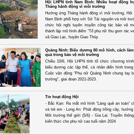
Hội LHPN tỉnh Nam Định: Nhiều hoạt động 
Tháng hành động vì môi trường
Hưởng ứng Tháng hành động vì môi trường, Hội
Nam Định phối hợp với Sở Tài nguyên và môi trườ
chức hội nghị tuyên truyền công tác bảo vệ m
thành lập mô hình điểm “Tổ phụ nữ thu gom rác ven
xã Giao Lạc, huyện Giao Thủy.
Quảng Ninh: Biểu dương 80 mô hình, cách làm 
quả trong bảo vệ môi trường
Chiều 10/6, Hội LHPN tỉnh tổ chức chương trìn
biểu dương các tập thể, cá nhân điển hình trong
Cuộc vận động “Phụ nữ Quảng Ninh chung tay b
trường", giai đoạn 2021-2023.
Tin hoạt động Hội
- Bắc Kạn: Ra mắt mô hình “Làng quê an toàn” 
và trẻ em - Long An: Phát động trồng cây, hưởn
Môi trường thế giới (5/6) - Gia Lai: Truyền thôn
kiến thức cho phụ nữ cao tuổi năm 2024