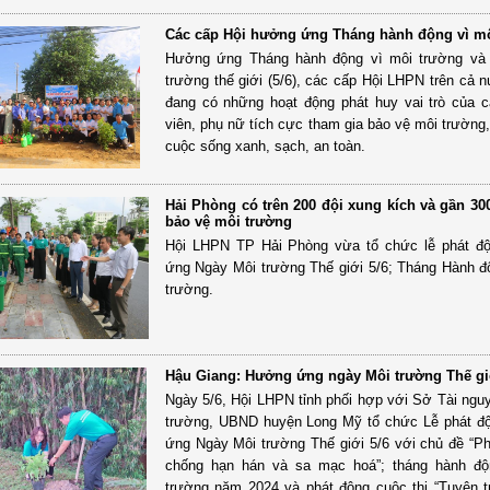
Các cấp Hội hưởng ứng Tháng hành động vì m
Hưởng ứng Tháng hành động vì môi trường và
trường thế giới (5/6), các cấp Hội LHPN trên cả 
đang có những hoạt động phát huy vai trò của c
viên, phụ nữ tích cực tham gia bảo vệ môi trường
cuộc sống xanh, sạch, an toàn.
Hải Phòng có trên 200 đội xung kích và gần 3
bảo vệ môi trường
Hội LHPN TP Hải Phòng vừa tổ chức lễ phát đ
ứng Ngày Môi trường Thế giới 5/6; Tháng Hành đ
trường.
Hậu Giang: Hưởng ứng ngày Môi trường Thế gi
Ngày 5/6, Hội LHPN tỉnh phối hợp với Sở Tài ngu
trường, UBND huyện Long Mỹ tổ chức Lễ phát đ
ứng Ngày Môi trường Thế giới 5/6 với chủ đề “Ph
chống hạn hán và sa mạc hoá”; tháng hành độ
trường năm 2024 và phát động cuộc thi “Tuyên t