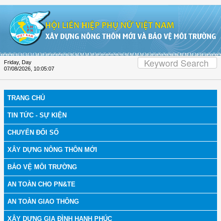
Skip to Content
Friday, Day
07/08/2026
,
10:05:08
TRANG CHỦ
TIN TỨC - SỰ KIỆN
CHUYỂN ĐỔI SỐ
XÂY DỰNG NÔNG THÔN MỚI
BẢO VỆ MÔI TRƯỜNG
AN TOÀN CHO PN&TE
AN TOÀN GIAO THÔNG
XÂY DỰNG GIA ĐÌNH HẠNH PHÚC