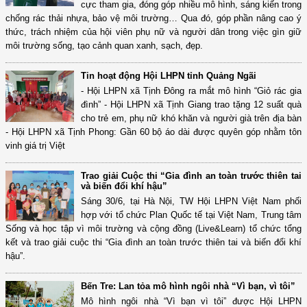
cực tham gia, đóng góp nhiều mô hình, sáng kiến trong
chống rác thải nhựa, bảo vệ môi trường… Qua đó, góp phần nâng cao ý
thức, trách nhiệm của hội viên phụ nữ và người dân trong việc gìn giữ
môi trường sống, tạo cảnh quan xanh, sạch, đẹp.
Tin hoạt động Hội LHPN tỉnh Quảng Ngãi
- Hội LHPN xã Tịnh Đông ra mắt mô hình “Giỏ rác gia
đình” - Hội LHPN xã Tịnh Giang trao tặng 12 suất quà
cho trẻ em, phụ nữ khó khăn và người già trên địa bàn
- Hội LHPN xã Tịnh Phong: Gần 60 bộ áo dài được quyên góp nhằm tôn
vinh giá trị Việt
Trao giải Cuộc thi “Gia đình an toàn trước thiên tai
và biến đổi khí hậu”
Sáng 30/6, tại Hà Nội, TW Hội LHPN Việt Nam phối
hợp với tổ chức Plan Quốc tế tại Việt Nam, Trung tâm
Sống và học tập vì môi trường và cộng đồng (Live&Learn) tổ chức tổng
kết và trao giải cuộc thi “Gia đình an toàn trước thiên tai và biến đổi khí
hậu”.
Bến Tre: Lan tỏa mô hình ngôi nhà “Vì bạn, vì tôi”
Mô hình ngôi nhà “Vì bạn vì tôi” được Hội LHPN