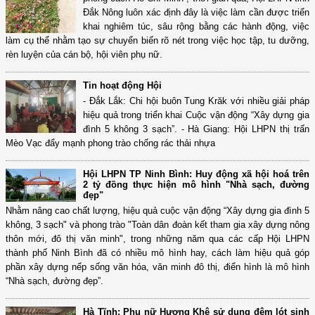
Đắk Nông luôn xác định đây là việc làm cần được triển
khai nghiêm túc, sâu rộng bằng các hành động, việc
làm cụ thể nhằm tạo sự chuyển biến rõ nét trong việc học tập, tu dưỡng,
rèn luyện của cán bộ, hội viên phụ nữ.
Tin hoạt động Hội
- Đắk Lắk: Chi hội buôn Tung Krăk với nhiều giải pháp
hiệu quả trong triển khai Cuộc vận động “Xây dựng gia
đình 5 không 3 sạch”. - Hà Giang: Hội LHPN thị trấn
Mèo Vạc đẩy mạnh phong trào chống rác thải nhựa
Hội LHPN TP Ninh Bình: Huy động xã hội hoá trên
2 tỷ đồng thực hiện mô hình "Nhà sạch, đường
đẹp"
Nhằm nâng cao chất lượng, hiệu quả cuộc vận động “Xây dựng gia đình 5
không, 3 sạch" và phong trào "Toàn dân đoàn kết tham gia xây dựng nông
thôn mới, đô thị văn minh", trong những năm qua các cấp Hội LHPN
thành phố Ninh Bình đã có nhiều mô hình hay, cách làm hiệu quả góp
phần xây dựng nếp sống văn hóa, văn minh đô thị, điển hình là mô hình
“Nhà sạch, đường đẹp”.
Hà Tĩnh: Phụ nữ Hương Khê sử dụng đệm lót sinh