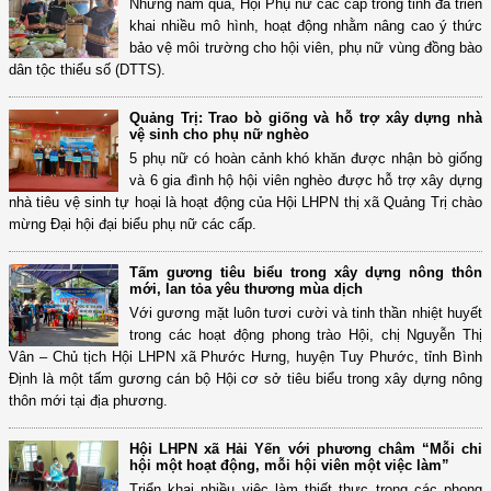
Những năm qua, Hội Phụ nữ các cấp trong tỉnh đã triển
khai nhiều mô hình, hoạt động nhằm nâng cao ý thức
bảo vệ môi trường cho hội viên, phụ nữ vùng đồng bào
dân tộc thiểu số (DTTS).
Quảng Trị: Trao bò giống và hỗ trợ xây dựng nhà
vệ sinh cho phụ nữ nghèo
5 phụ nữ có hoàn cảnh khó khăn được nhận bò giống
và 6 gia đình hộ hội viên nghèo được hỗ trợ xây dựng
nhà tiêu vệ sinh tự hoại là hoạt động của Hội LHPN thị xã Quảng Trị chào
mừng Đại hội đại biểu phụ nữ các cấp.
Tấm gương tiêu biểu trong xây dựng nông thôn
mới, lan tỏa yêu thương mùa dịch
Với gương mặt luôn tươi cười và tinh thần nhiệt huyết
trong các hoạt động phong trào Hội, chị Nguyễn Thị
Vân – Chủ tịch Hội LHPN xã Phước Hưng, huyện Tuy Phước, tỉnh Bình
Định là một tấm gương cán bộ Hội cơ sở tiêu biểu trong xây dựng nông
thôn mới tại địa phương.
Hội LHPN xã Hải Yến với phương châm “Mỗi chi
hội một hoạt động, mỗi hội viên một việc làm”
Triển khai nhiều việc làm thiết thực trong các phong