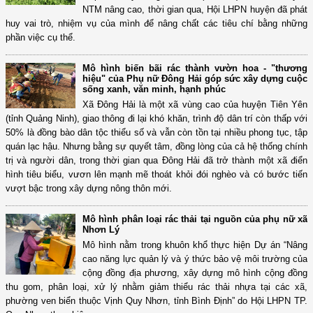
NTM nâng cao, thời gian qua, Hội LHPN huyện đã phát
huy vai trò, nhiệm vụ của mình để nâng chất các tiêu chí bằng những
phần việc cụ thể.
Mô hình biến bãi rác thành vườn hoa - "thương
hiệu" của Phụ nữ Đông Hải góp sức xây dựng cuộc
sống xanh, văn minh, hạnh phúc
Xã Đông Hải là một xã vùng cao của huyện Tiên Yên
(tỉnh Quảng Ninh), giao thông đi lại khó khăn, trình độ dân trí còn thấp với
50% là đồng bào dân tộc thiểu số và vẫn còn tồn tại nhiều phong tục, tập
quán lạc hậu. Nhưng bằng sự quyết tâm, đồng lòng của cả hệ thống chính
trị và người dân, trong thời gian qua Đông Hải đã trở thành một xã điển
hình tiêu biểu, vươn lên mạnh mẽ thoát khỏi đói nghèo và có bước tiến
vượt bậc trong xây dựng nông thôn mới.
Mô hình phân loại rác thải tại nguồn của phụ nữ xã
Nhơn Lý
Mô hình nằm trong khuôn khổ thực hiện Dự án “Nâng
cao năng lực quản lý và ý thức bảo vệ môi trường của
cộng đồng địa phương, xây dựng mô hình cộng đồng
thu gom, phân loại, xử lý nhằm giảm thiểu rác thải nhựa tại các xã,
phường ven biển thuộc Vịnh Quy Nhơn, tỉnh Bình Định” do Hội LHPN TP.