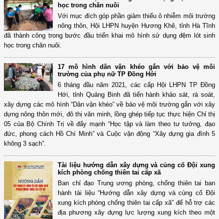
học trong chăn nuôi
Với mục đích góp phần giảm thiểu ô nhiễm môi trường
nông thôn, Hội LHPN huyện Hương Khê, tỉnh Hà Tĩnh
đã thành công trong bước đầu triển khai mô hình sử dụng đệm lót sinh
học trong chăn nuôi.
17 mô hình dân vận khéo gắn với bảo vệ môi
trường của phụ nữ TP Đồng Hới
6 tháng đầu năm 2021, các cấp Hội LHPN TP Đồng
Hới, tỉnh Quảng Binh đã tiến hành khảo sát, rà soát,
xây dựng các mô hình “Dân vận khéo” về bảo vệ môi trường gắn với xây
dựng nông thôn mới, đô thị văn minh, lồng ghép tiếp tục thực hiện Chỉ thị
05 của Bộ Chính Trị về đẩy mạnh “Học tập và làm theo tư tưởng, đạo
đức, phong cách Hồ Chí Minh” và Cuộc vận động “Xây dựng gia đình 5
không 3 sạch”.
Tài liệu hướng dẫn xây dựng và củng cố Đội xung
kích phòng chống thiên tai cấp xã
Ban chỉ đạo Trung ương phòng, chống thiên tai ban
hành tài liệu “Hướng dẫn xây dựng và củng cố Đội
xung kích phòng chống thiên tai cấp xã” để hỗ trợ các
địa phương xây dựng lực lượng xung kích theo một