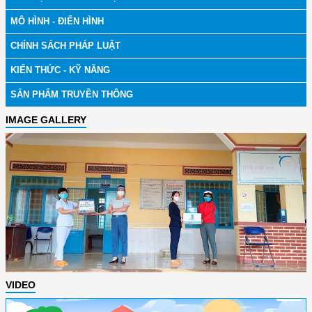
MÔ HÌNH - ĐIỂN HÌNH
CHÍNH SÁCH PHÁP LUẬT
KIẾN THỨC - KỸ NĂNG
SẢN PHẨM TRUYỀN THÔNG
IMAGE GALLERY
VIDEO