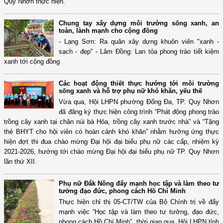
Quy Nhơn thực hiện.
Chung tay xây dựng môi trường sống xanh, an
toàn, lành mạnh cho cộng đồng
- Lạng Sơn: Ra quân xây dựng khuôn viên "xanh -
sạch - đẹp" - Lâm Đồng: Lan tỏa phong trào tiết kiệm
xanh tới cộng đồng
Các hoạt động thiết thực hướng tới môi trường
sống xanh và hỗ trợ phụ nữ khó khăn, yếu thế
Vừa qua, Hội LHPN phường Đống Đa, TP. Quy Nhơn
đã đăng ký thực hiện công trình “Phát động phong trào
trồng cây xanh tại chân núi bà Hỏa, trồng cây xanh trước nhà” và “Tặng
thẻ BHYT cho hội viên có hoàn cảnh khó khăn” nhằm hưởng ứng thực
hiện đợt thi đua chào mừng Đại hội đại biểu phụ nữ các cấp, nhiệm kỳ
2021-2026, hướng tới chào mừng Đại hội đại biểu phụ nữ TP. Quy Nhơn
lần thứ XII.
Phụ nữ Đắk Nông đẩy mạnh học tập và làm theo tư
tưởng đạo đức, phong cách Hồ Chí Minh
Thực hiện chỉ thị 05-CT/TW của Bộ Chính trị về đẩy
mạnh việc “Học tập và làm theo tư tưởng, đạo đức,
phong cách Hồ Chí Minh”, thời gian qua, Hội LHPN tỉnh