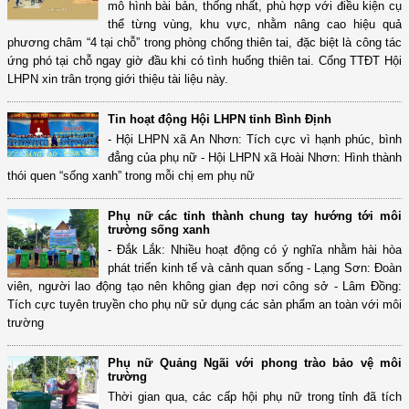
mô hình bài bản, thống nhất, phù hợp với điều kiện cụ
thể từng vùng, khu vực, nhằm nâng cao hiệu quả
phương châm “4 tại chỗ” trong phòng chống thiên tai, đặc biệt là công tác
ứng phó tại chỗ ngay giờ đầu khi có tình huống thiên tai. Cổng TTĐT Hội
LHPN xin trân trọng giới thiệu tài liệu này.
Tin hoạt động Hội LHPN tỉnh Bình Định
- Hội LHPN xã An Nhơn: Tích cực vì hạnh phúc, bình
đẳng của phụ nữ - Hội LHPN xã Hoài Nhơn: Hình thành
thói quen “sống xanh” trong mỗi chị em phụ nữ
Phụ nữ các tỉnh thành chung tay hướng tới môi
trường sống xanh
- Đắk Lắk: Nhiều hoạt động có ý nghĩa nhằm hài hòa
phát triển kinh tế và cảnh quan sống - Lạng Sơn: Đoàn
viên, người lao động tạo nên không gian đẹp nơi công sở - Lâm Đồng:
Tích cực tuyên truyền cho phụ nữ sử dụng các sản phẩm an toàn với môi
trường
Phụ nữ Quảng Ngãi với phong trào bảo vệ môi
trường
Thời gian qua, các cấp hội phụ nữ trong tỉnh đã tích