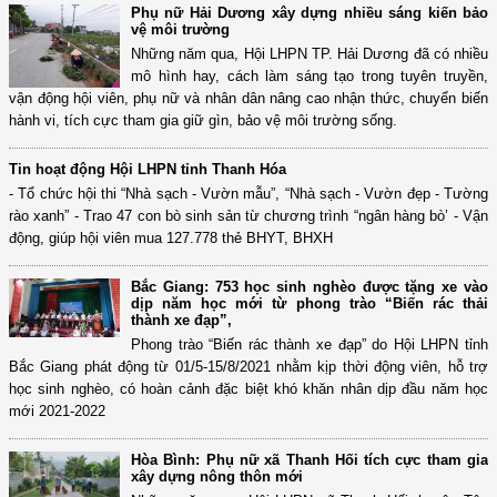
Phụ nữ Hải Dương xây dựng nhiều sáng kiến bảo
vệ môi trường
Những năm qua, Hội LHPN TP. Hải Dương đã có nhiều
mô hình hay, cách làm sáng tạo trong tuyên truyền,
vận động hội viên, phụ nữ và nhân dân nâng cao nhận thức, chuyển biến
hành vi, tích cực tham gia giữ gìn, bảo vệ môi trường sống.
Tin hoạt động Hội LHPN tỉnh Thanh Hóa
- Tổ chức hội thi “Nhà sạch - Vườn mẫu”, “Nhà sạch - Vườn đẹp - Tường
rào xanh” - Trao 47 con bò sinh sản từ chương trình “ngân hàng bò’ - Vận
động, giúp hội viên mua 127.778 thẻ BHYT, BHXH
Bắc Giang: 753 học sinh nghèo được tặng xe vào
dịp năm học mới từ phong trào “Biến rác thải
thành xe đạp”,
Phong trào “Biến rác thành xe đạp” do Hội LHPN tỉnh
Bắc Giang phát động từ 01/5-15/8/2021 nhằm kịp thời động viên, hỗ trợ
học sinh nghèo, có hoàn cảnh đặc biệt khó khăn nhân dịp đầu năm học
mới 2021-2022
Hòa Bình: Phụ nữ xã Thanh Hối tích cực tham gia
xây dựng nông thôn mới