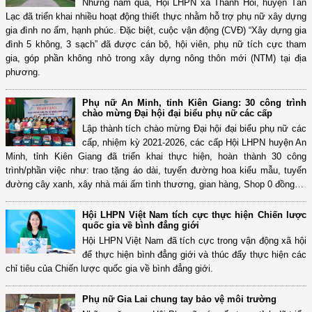
Những năm qua, Hội LHPN xã Thanh Hối, huyện Tân
Lạc đã triển khai nhiều hoạt động thiết thực nhằm hỗ trợ phụ nữ xây dựng
gia đình no ấm, hạnh phúc. Đặc biệt, cuộc vận động (CVĐ) “Xây dựng gia
đình 5 không, 3 sạch” đã được cán bộ, hội viên, phụ nữ tích cực tham
gia, góp phần không nhỏ trong xây dựng nông thôn mới (NTM) tại địa
phương.
Phụ nữ An Minh, tỉnh Kiên Giang: 30 công trình
chào mừng Đại hội đại biểu phụ nữ các cấp
Lập thành tích chào mừng Đại hội đại biểu phụ nữ các
cấp, nhiệm kỳ 2021-2026, các cấp Hội LHPN huyện An
Minh, tỉnh Kiên Giang đã triển khai thực hiện, hoàn thành 30 công
trình/phần việc như: trao tặng áo dài, tuyến đường hoa kiểu mẫu, tuyến
đường cây xanh, xây nhà mái ấm tình thương, gian hàng, Shop 0 đồng…
Hội LHPN Việt Nam tích cực thực hiện Chiến lược
quốc gia về bình đẳng giới
Hội LHPN Việt Nam đã tích cực trong vận động xã hội
để thực hiện bình đẳng giới và thúc đẩy thực hiện các
chỉ tiêu của Chiến lược quốc gia về bình đẳng giới.
Phụ nữ Gia Lai chung tay bảo vệ môi trường