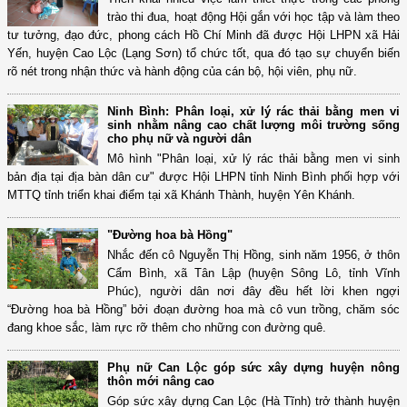
trào thi đua, hoạt động Hội gắn với học tập và làm theo
tư tưởng, đạo đức, phong cách Hồ Chí Minh đã được Hội LHPN xã Hải
Yến, huyện Cao Lộc (Lạng Sơn) tổ chức tốt, qua đó tạo sự chuyển biến
rõ nét trong nhận thức và hành động của cán bộ, hội viên, phụ nữ.
Ninh Bình: Phân loại, xử lý rác thải bằng men vi
sinh nhằm nâng cao chất lượng môi trường sống
cho phụ nữ và người dân
Mô hình "Phân loại, xử lý rác thải bằng men vi sinh
bản địa tại địa bàn dân cư" được Hội LHPN tỉnh Ninh Bình phối hợp với
MTTQ tỉnh triển khai điểm tại xã Khánh Thành, huyện Yên Khánh.
"Đường hoa bà Hồng"
Nhắc đến cô Nguyễn Thị Hồng, sinh năm 1956, ở thôn
Cẩm Bình, xã Tân Lập (huyện Sông Lô, tỉnh Vĩnh
Phúc), người dân nơi đây đều hết lời khen ngợi
“Đường hoa bà Hồng” bởi đoạn đường hoa mà cô vun trồng, chăm sóc
đang khoe sắc, làm rực rỡ thêm cho những con đường quê.
Phụ nữ Can Lộc góp sức xây dựng huyện nông
thôn mới nâng cao
Góp sức xây dựng Can Lộc (Hà Tĩnh) trở thành huyện