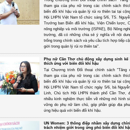
tham gia của phụ nữ trong các chính sách thí
biến đổi khí hậu và quản lý rủi ro thiên tai tại cộ
Hội LHPN Việt Nam tổ chức sáng 5/6, TS. Nguyễ
Trưởng ban Biến đổi khí hậu, Viện Chiến lược, 
nông nghiệp và môi trường (ISPAE), Bộ Nông ngh
trường, đã có những chia sẻ ý nghĩa về nội du
trống trong chính sách và yêu cầu tích hợp tiếp c
giới trong quản lý rủi ro thiên tai".
Phụ nữ Cần Thơ chủ động xây dựng sinh kế
thích ứng với biến đổi khí hậu
Tại Chương trình Đối thoại chính sách "Tăng
tham gia của phụ nữ trong các chính sách thí
biến đổi khí hậu và quản lý rủi ro thiên tai tại cộ
Hội LHPN Việt Nam tổ chức ngày 5/6, bà Nguyễ
Linh, Chủ tịch Hội LHPN thành phố Cần Thơ, đ
nhiều kinh nghiệm thực tiễn về những mô hình s
vững do phụ nữ làm chủ, góp phần giúp địa ph
ứng hiệu quả với biến đổi khí hậu.
UN Women: 3 thông điệp nhằm xây dựng chín
trách nhiệm giới trong ứng phó biến đổi khí hậ