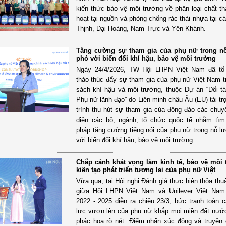
kiến thức bảo vệ môi trường về phân loại chất thả
hoạt tại nguồn và phòng chống rác thải nhựa tại c
Thịnh, Đại Hoàng, Nam Trực và Yên Khánh.
Tăng cường sự tham gia của phụ nữ trong n
phó với biến đổi khí hậu, bảo vệ môi trường
Ngày 24/4/2026, TW Hội LHPN Việt Nam đã tổ
thảo thúc đẩy sự tham gia của phụ nữ Việt Nam t
sách khí hậu và môi trường, thuộc Dự án “Đối t
Phụ nữ lãnh đạo” do Liên minh châu Âu (EU) tài t
trình thu hút sự tham gia của đông đảo các chuyê
diện các bộ, ngành, tổ chức quốc tế nhằm tìm
pháp tăng cường tiếng nói của phụ nữ trong nỗ l
với biến đổi khí hậu, bảo vệ môi trường.
Chắp cánh khát vọng làm kinh tế, bảo vệ môi 
kiến tạo phát triển tương lai của phụ nữ Việt
Vừa qua, tại Hội nghị Đánh giá thực hiện thỏa thu
giữa Hội LHPN Việt Nam và Unilever Việt Nam 
2022 - 2025 diễn ra chiều 23/3, bức tranh toàn 
lực vươn lên của phụ nữ khắp mọi miền đất nư
phác họa rõ nét. Điểm nhấn xúc động và truyề