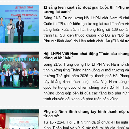
11 sáng kiến xuất sắc đoạt giải Cuộc thi "Phụ n
tương lai xanh"
Sáng 21/5, Trung ương Hội LHPN Việt Nam tổ chức
Cuộc thi “Phụ nữ kiến tạo tương lai xanh” nhằm vi
sáng kiến xuất sắc nhất trong tổng số 139 dự á
tranh tài. Sự kiện thuộc khuôn khổ Dự án "Đối t
Phụ nữ lãnh đạo" do Liên minh châu Âu (EU) tài tr
Hội LHPN Việt Nam phát động "Toàn cầu chung
động vì khí hậu"
Sáng 21/5, Trung ương Hội LHPN Việt Nam tổ c
tinh hưởng ứng Tháng hành động vì môi trường v
trường Thế giới năm 2026 tại thành phố Hải Phòn
này khẳng định trách nhiệm của Việt Nam cùng
quốc tế trong cuộc chiến chống biến đổi khí hậu
những đóng góp bền bỉ của các tầng lớp phụ nữ 
trình chuyển đổi xanh và phát triển bền vững.
Phụ nữ Ninh Bình chung tay hình thành nếp 
từ cơ sở
Từ 16 - 21/4, Hội LHPN tỉnh đã tổ chức 4 Hội nghị
hình “Phân loại và xử lý rác thải tại hộ gia đình” 