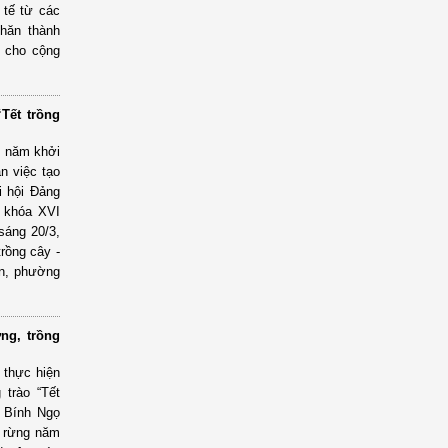
 tế từ các
khăn thành
h cho cộng
Tết trồng
5 năm khởi
n việc tạo
i hội Đảng
i khóa XVI
sáng 20/3,
rồng cây -
ận, phường
ng, trồng
 thực hiện
 trào “Tết
n Bính Ngọ
n rừng năm