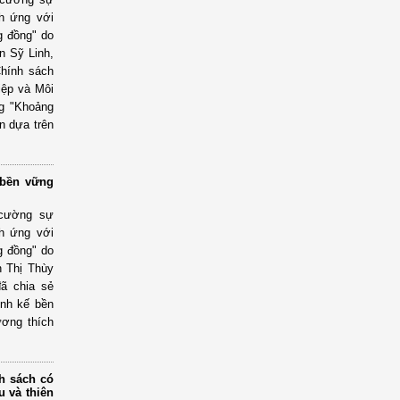
ch ứng với
ng đồng" do
n Sỹ Linh,
Chính sách
iệp và Môi
ng "Khoảng
ận dựa trên
 bền vững
 cường sự
ch ứng với
ng đồng" do
n Thị Thùy
ã chia sẻ
inh kế bền
ương thích
h sách có
u và thiên