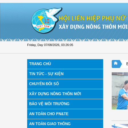
Skip to Content
Friday, Day 07/08/2026
,
03:26:06
TRANG CHỦ
TIN TỨC - SỰ KIỆN
CHUYỂN ĐỔI SỐ
XÂY DỰNG NÔNG THÔN MỚI
BẢO VỆ MÔI TRƯỜNG
AN TOÀN CHO PN&TE
AN TOÀN GIAO THÔNG