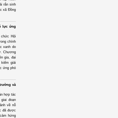
i rắn sinh
ác xã Đồng
ỗ lực ứng
 chức Hội
rong chính
ác xanh do
rợ. Chương
n gia, đại
 kiếm giải
ực ứng phó
trường và
ận hợp tác
giai đoạn
cảnh về nỗ
ớc đã được
n cảm hứng