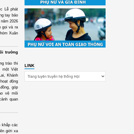
c Lễ phát
ng tay bảo
” năm 2026
gọi và ra
 khóm Xuân
ôi trường
g trào thi
LINK
ì một Việt
Lai, Khánh
 hoạt động
 đồng, góp
ảo vệ môi
 cảnh quan
n khắp các
ên giới xa