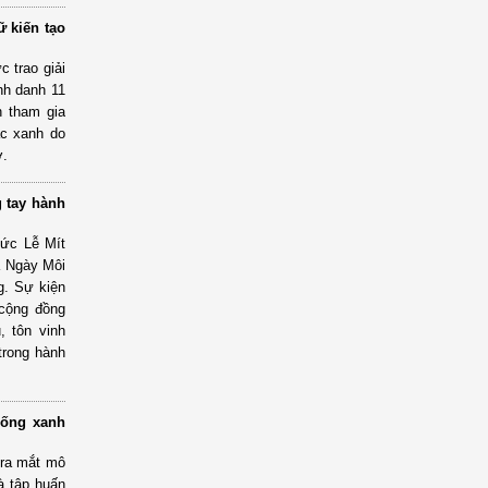
ữ kiến tạo
 trao giải
nh danh 11
n tham gia
ác xanh do
ợ.
 tay hành
hức Lễ Mít
à Ngày Môi
g. Sự kiện
 cộng đồng
, tôn vinh
trong hành
sống xanh
 ra mắt mô
và tập huấn