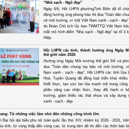
“Nhà sạch - Ngõ đẹp”
Ngày 6/6, Hội LHPN phườngTịnh Biên đã tổ chứ
động hưởng ứng phong trào thi đua “Toàn dân chu
vệ môi trường, vì một Việt Nam xanh - sạch - đẹp
do Đoàn Chủ tịch Ủy ban TWMTTQ Việt Nam kêu 
mắt mô hình điểm “Nhà sạch - Ngõ đẹp” tại tổ 3
Hiệp.
Hội LHPN các tỉnh, thành hưởng ứng Ngày M
thế giới năm 2026
Hưởng ứng Ngày Môi trường thế giới 5/6 và phon
đua “Toàn dân chung tay bảo vệ môi trường, v
Nam xanh - sạch - đẹp”, Hội LHPN các tỉnh Gia 
Hoà, Tuyên Quang đã đồng loạt triển khai nhiều
thiết thực, tạo sức lan tỏa mạnh mẽ trong cộng
phần nâng cao nhận thức, thay đổi hành vi b
trường, giảm thiểu rác thải nhựa và xây dựng
xanh - sạch - đẹp.
ang: Từ những việc làm nhỏ đến những công trình lớn
 Đại hội đại biểu phụ nữ toàn quốc lần thứ XIV, nhiệm kỳ 2026 - 2031, trê
ủa tỉnh, từ vùng thấp đến vùng cao, từ trung tâm đô thị đến các thôn bản bi