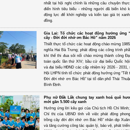
nhất tại hội nghị chính là những câu chuyện thực
điển hình tiêu biểu - những người đã biến khó 
động lực để khởi nghiệp và kiến tạo giá trị xan
đồng.
Gia Lai: Tổ chức các hoạt động hưởng ứng “
cây - Đời đời nhớ ơn Bác Hồ” năm 2026
Thiết thực tổ chức các hoạt động chào mừng 198
nghĩa Hai Bà Trưng; phát động các công trình phầ
khí thế thi đua sôi nổi chào mừng thành công Đạ
toàn quốc lần thứ XIV; bầu cử đại biểu Quốc hộ
và đại biểu HĐND các cấp nhiệm kỳ 2026 - 2031, 
Hội LHPN tỉnh tổ chức phát động hưởng ứng “Tết t
Đời đời nhớ ơn Bác Hồ” tại tổ dân phố Thái Thu
Bình Định.
Phụ nữ Đắk Lắk chung tay xanh hoá quê hươ
mới gần 5.500 cây xanh
Hưởng ứng lời kêu gọi của Chủ tịch Hồ Chí Minh;
Chỉ thị của UBND tỉnh về việc phát động phong
trồng cây đời đời nhớ ơn Bác Hồ” nhân dịp Xuâ
và tăng cường công tác quản lý, bảo vệ, phát triể