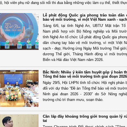
bộ, hội viên phụ nữ đang sôi nổi thi đua bằng những việc làm cụ thể, thiết thự
Lễ phát động Quốc gia phong trào toàn dân 
bảo vệ môi trường, vì một Việt Nam xanh - sạch
Sáng 6/6, tại tỉnh Nghệ An, UBTƯ Mặt trận Tổ
Nam phối hợp với Bộ Nông nghiệp và Môi trư
tỉnh Nghệ An tổ chức Lễ phát động Quốc gia phong
dân chung tay bảo vệ môi trường, vì một Việt 
sạch - đẹp; Hưởng ứng Ngày Môi trường Thế giới
dương Thế giới, Tháng Hành động vì môi trườn
Biển và Hải đảo Việt Nam năm 2026.
Bắc Ninh: Nhiều ý kiến tâm huyết góp ý hoàn t
Tổng thể bảo vệ môi trường tỉnh giai đoạn 2026
Ngày 29/5, Hội LHPN tỉnh tổ chức Hội nghị phản b
đối với dự thảo “Đề án Tổng thể bảo vệ môi trườn
Ninh giai đoạn 2026 - 2030” do Sở Nông nghi
trường chủ trì tham mưu, soạn thảo.
Cần lấp đầy khoảng trống giới trong quản lý rủ
tai
Trong Chương trình Đối thoại chính sách "Tăn