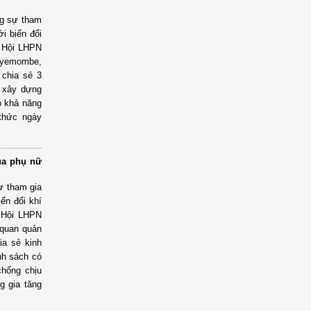
ng sự tham
i biến đổi
do Hội LHPN
ayemombe,
chia sẻ 3
, xây dựng
o khả năng
thức ngày
ủa phụ nữ
ự tham gia
ến đổi khí
o Hội LHPN
 quan quản
hia sẻ kinh
nh sách có
chống chịu
g gia tăng