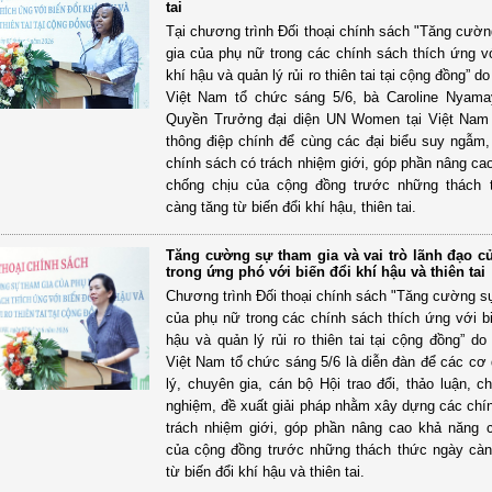
tai
Tại chương trình Đối thoại chính sách "Tăng cườ
gia của phụ nữ trong các chính sách thích ứng vớ
khí hậu và quản lý rủi ro thiên tai tại cộng đồng” 
Việt Nam tổ chức sáng 5/6, bà Caroline Nyam
Quyền Trưởng đại diện UN Women tại Việt Nam 
thông điệp chính để cùng các đại biểu suy ngẫm
chính sách có trách nhiệm giới, góp phần nâng ca
chống chịu của cộng đồng trước những thách 
càng tăng từ biến đổi khí hậu, thiên tai.
Tăng cường sự tham gia và vai trò lãnh đạo c
trong ứng phó với biến đổi khí hậu và thiên tai
Chương trình Đối thoại chính sách "Tăng cường s
của phụ nữ trong các chính sách thích ứng với bi
hậu và quản lý rủi ro thiên tai tại cộng đồng” d
Việt Nam tổ chức sáng 5/6 là diễn đàn để các cơ
lý, chuyên gia, cán bộ Hội trao đổi, thảo luận, c
nghiệm, đề xuất giải pháp nhằm xây dựng các chí
trách nhiệm giới, góp phần nâng cao khả năng 
của cộng đồng trước những thách thức ngày càn
từ biến đổi khí hậu và thiên tai.