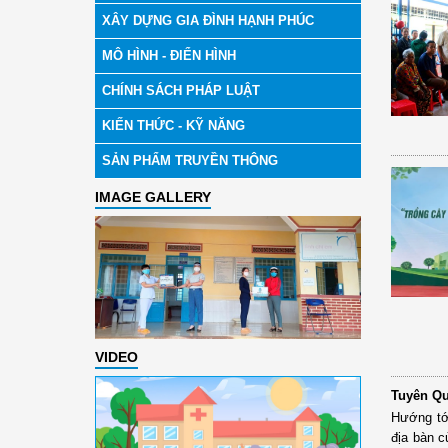
XÂY DỰNG GIA ĐÌNH HẠNH PHÚC
MÔ HÌNH - ĐIỂN HÌNH
CHÍNH SÁCH PHÁP LUẬT
KIẾN THỨC - KỸ NĂNG
SẢN PHẨM TRUYỀN THÔNG
IMAGE GALLERY
VIDEO
Tuyên Qu
Hướng tới
địa bàn c