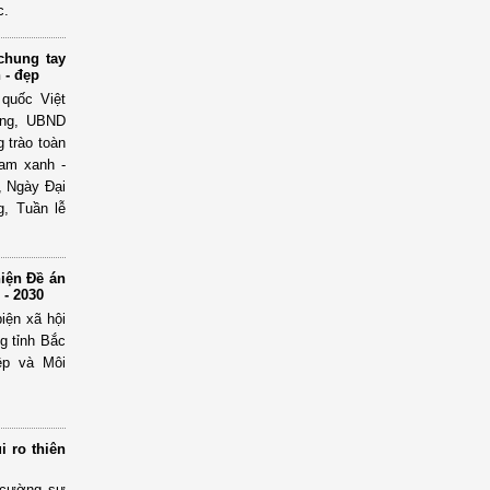
c.
chung tay
 - đẹp
 quốc Việt
ờng, UBND
 trào toàn
Nam xanh -
, Ngày Đại
g, Tuần lễ
hiện Đề án
 - 2030
iện xã hội
g tỉnh Bắc
ệp và Môi
i ro thiên
g cường sự