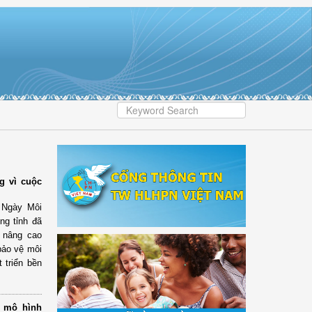
g vì cuộc
 Ngày Môi
ng tỉnh đã
n nâng cao
bảo vệ môi
 triển bền
t mô hình