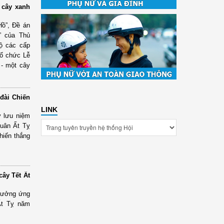
 cây xanh
Hồ”, Đề án
” của Thủ
ộ các cấp
tổ chức Lễ
 - một cây
đài Chiến
LINK
y lưu niệm
Xuân Ất Tỵ
hiến thắng
ây Tết Ất
 hưởng ứng
Ất Tỵ năm