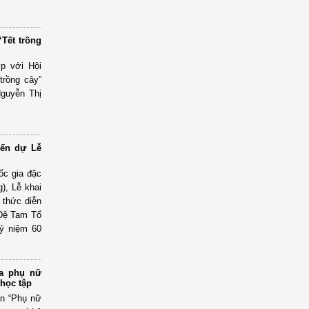
Tết trồng
p với Hội
trồng cây”
guyễn Thị
yến dự Lễ
ốc gia đặc
), Lễ khai
 thức diễn
 Đệ Tam Tổ
kỷ niệm 60
ủa phụ nữ
học tập
 án “Phụ nữ