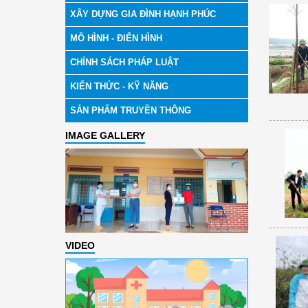
XÂY DỰNG GIA ĐÌNH HẠNH PHÚC
MÔ HÌNH - ĐIỂN HÌNH
CHÍNH SÁCH PHÁP LUẬT
KIẾN THỨC - KỸ NĂNG
SẢN PHẨM TRUYỀN THÔNG
IMAGE GALLERY
VIDEO