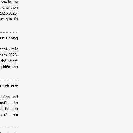
hoạt tại hộ
 nông thôn
2023-2026”
kết quả ấn
3 nữ công
t thân mật
 năm 2025.
thế hệ trẻ
g hiến cho
 tích cực
 thành phố
ruyền, vận
ai trò của
g rác thải