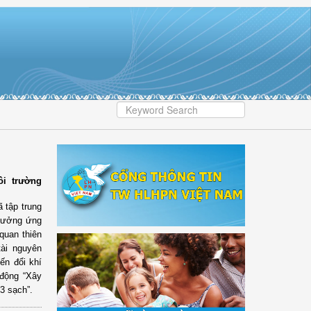
ôi trường
 tập trung
 hưởng ứng
quan thiên
tài nguyên
iến đổi khí
 động “Xây
 3 sạch”.