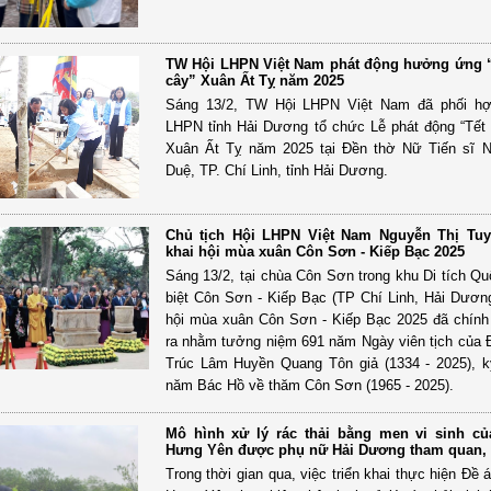
TW Hội LHPN Việt Nam phát động hưởng ứng “
cây” Xuân Ất Tỵ năm 2025
Sáng 13/2, TW Hội LHPN Việt Nam đã phối hợ
LHPN tỉnh Hải Dương tổ chức Lễ phát động “Tết 
Xuân Ất Tỵ năm 2025 tại Đền thờ Nữ Tiến sĩ N
Duệ, TP. Chí Linh, tỉnh Hải Dương.
Chủ tịch Hội LHPN Việt Nam Nguyễn Thị Tu
khai hội mùa xuân Côn Sơn - Kiếp Bạc 2025
Sáng 13/2, tại chùa Côn Sơn trong khu Di tích Qu
biệt Côn Sơn - Kiếp Bạc (TP Chí Linh, Hải Dương
hội mùa xuân Côn Sơn - Kiếp Bạc 2025 đã chính
ra nhằm tưởng niệm 691 năm Ngày viên tịch của
Trúc Lâm Huyền Quang Tôn giả (1334 - 2025), 
năm Bác Hồ về thăm Côn Sơn (1965 - 2025).
Mô hình xử lý rác thải bằng men vi sinh c
Hưng Yên được phụ nữ Hải Dương tham quan, 
Trong thời gian qua, việc triển khai thực hiện Đề