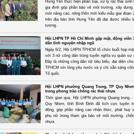
Hưng Yên thực hiện phân loại, xử lý rác thải sinh 
gia đình góp phần bảo vệ môi trường, xây dựng
mới nâng cao, nông thôn mới kiểu mẫu giai đoạn 
trên địa bàn tỉnh Hưng Yên đã đạt được nhiều 
tượng.
Hội LHPN TP Hồ Chí Minh gặp mặt, động viên 
dân tình nguyện nhập ngũ
Ngày 6/2, Hội LHPN TPHCM tổ chức buổi họp mặ
với 3 nữ công dân trúng tuyển nghĩa vụ quân sự
Đây là những công dân nữ tiêu biểu, đại diện cho 
TPHCM với lòng yêu nước và ý chí sẵn sàng cốn
Tổ quốc.
Hội LHPN phường Quang Trung, TP Quy Nhơn
trong phong trào chống rác thải nhựa
Thời gian qua, Hội LHPN phường Quang trung -
Quy Nhơn, tỉnh Bình Định đã tích cực tuyên t
động, góp phần nâng cao nhận thức, phát huy v
phụ nữ trong tham gia bảo vệ môi trường, chốn
nhựa.