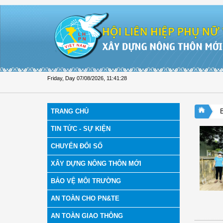
Skip to Content
Friday, Day 07/08/2026
,
11:41:29
TRANG CHỦ
TIN TỨC - SỰ KIỆN
CHUYỂN ĐỔI SỐ
XÂY DỰNG NÔNG THÔN MỚI
BẢO VỆ MÔI TRƯỜNG
AN TOÀN CHO PN&TE
AN TOÀN GIAO THÔNG