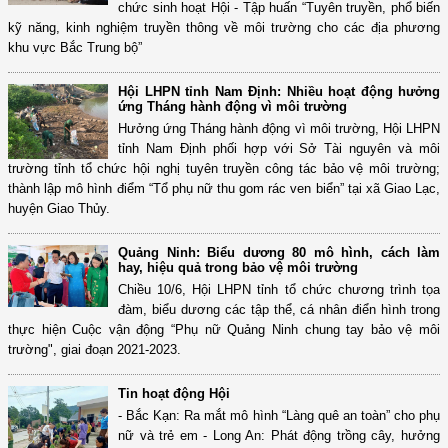
chức sinh hoạt Hội - Tập huấn “Tuyên truyền, phổ biến
kỹ năng, kinh nghiệm truyền thông về môi trường cho các địa phương
khu vực Bắc Trung bộ”
Hội LHPN tỉnh Nam Định: Nhiều hoạt động hưởng
ứng Tháng hành động vì môi trường
Hưởng ứng Tháng hành động vì môi trường, Hội LHPN
tỉnh Nam Định phối hợp với Sở Tài nguyên và môi
trường tỉnh tổ chức hội nghị tuyên truyền công tác bảo vệ môi trường;
thành lập mô hình điểm “Tổ phụ nữ thu gom rác ven biển” tại xã Giao Lạc,
huyện Giao Thủy.
Quảng Ninh: Biểu dương 80 mô hình, cách làm
hay, hiệu quả trong bảo vệ môi trường
Chiều 10/6, Hội LHPN tỉnh tổ chức chương trình tọa
đàm, biểu dương các tập thể, cá nhân điển hình trong
thực hiện Cuộc vận động “Phụ nữ Quảng Ninh chung tay bảo vệ môi
trường", giai đoạn 2021-2023.
Tin hoạt động Hội
- Bắc Kạn: Ra mắt mô hình “Làng quê an toàn” cho phụ
nữ và trẻ em - Long An: Phát động trồng cây, hưởng