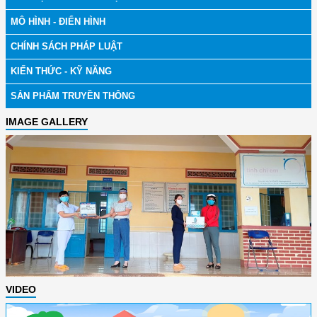
MÔ HÌNH - ĐIỂN HÌNH
CHÍNH SÁCH PHÁP LUẬT
KIẾN THỨC - KỸ NĂNG
SẢN PHẨM TRUYỀN THÔNG
IMAGE GALLERY
VIDEO