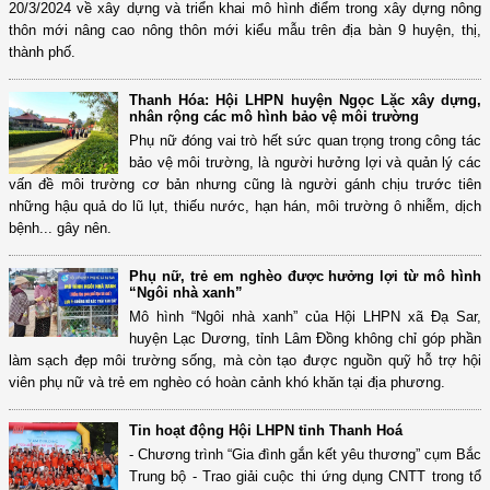
20/3/2024 về xây dựng và triển khai mô hình điểm trong xây dựng nông
thôn mới nâng cao nông thôn mới kiểu mẫu trên địa bàn 9 huyện, thị,
thành phố.
Thanh Hóa: Hội LHPN huyện Ngọc Lặc xây dựng,
nhân rộng các mô hình bảo vệ môi trường
Phụ nữ đóng vai trò hết sức quan trọng trong công tác
bảo vệ môi trường, là người hưởng lợi và quản lý các
vấn đề môi trường cơ bản nhưng cũng là người gánh chịu trước tiên
những hậu quả do lũ lụt, thiếu nước, hạn hán, môi trường ô nhiễm, dịch
bệnh... gây nên.
Phụ nữ, trẻ em nghèo được hưởng lợi từ mô hình
“Ngôi nhà xanh”
Mô hình “Ngôi nhà xanh” của Hội LHPN xã Đạ Sar,
huyện Lạc Dương, tỉnh Lâm Đồng không chỉ góp phần
làm sạch đẹp môi trường sống, mà còn tạo được nguồn quỹ hỗ trợ hội
viên phụ nữ và trẻ em nghèo có hoàn cảnh khó khăn tại địa phương.
Tin hoạt động Hội LHPN tỉnh Thanh Hoá
- Chương trình “Gia đình gắn kết yêu thương” cụm Bắc
Trung bộ - Trao giải cuộc thi ứng dụng CNTT trong tổ