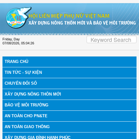
Skip to Content
Friday, Day
07/08/2026
,
05:04:27
TRANG CHỦ
TIN TỨC - SỰ KIỆN
CHUYỂN ĐỔI SỐ
XÂY DỰNG NÔNG THÔN MỚI
BẢO VỆ MÔI TRƯỜNG
AN TOÀN CHO PN&TE
AN TOÀN GIAO THÔNG
XÂY DỰNG GIA ĐÌNH HẠNH PHÚC