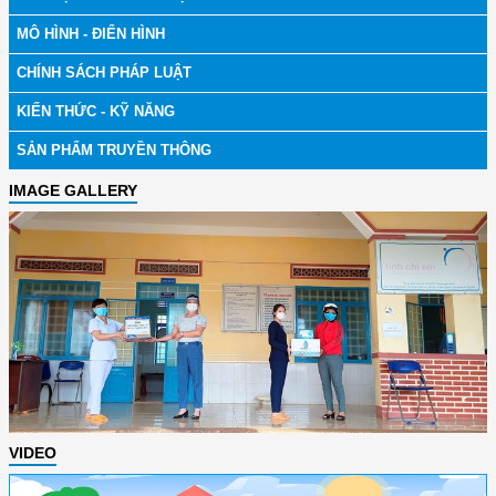
MÔ HÌNH - ĐIỂN HÌNH
CHÍNH SÁCH PHÁP LUẬT
KIẾN THỨC - KỸ NĂNG
SẢN PHẨM TRUYỀN THÔNG
IMAGE GALLERY
VIDEO