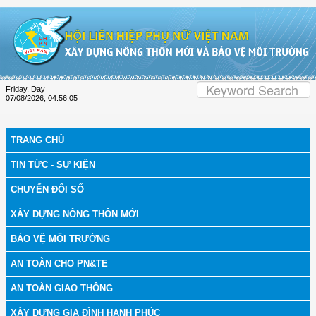
Skip to Content
Friday, Day
07/08/2026
,
04:56:06
TRANG CHỦ
TIN TỨC - SỰ KIỆN
CHUYỂN ĐỔI SỐ
XÂY DỰNG NÔNG THÔN MỚI
BẢO VỆ MÔI TRƯỜNG
AN TOÀN CHO PN&TE
AN TOÀN GIAO THÔNG
XÂY DỰNG GIA ĐÌNH HẠNH PHÚC