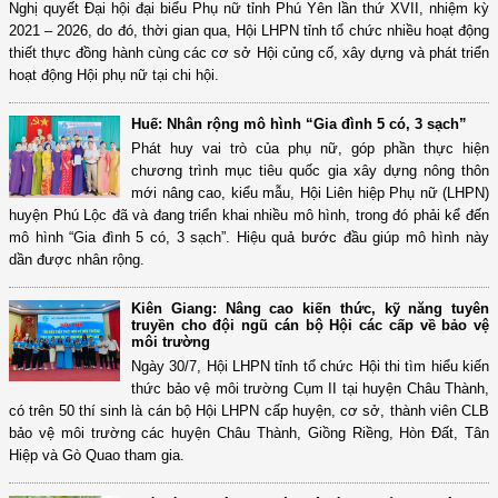
Nghị quyết Đại hội đại biểu Phụ nữ tỉnh Phú Yên lần thứ XVII, nhiệm kỳ
2021 – 2026, do đó, thời gian qua, Hội LHPN tỉnh tổ chức nhiều hoạt động
thiết thực đồng hành cùng các cơ sở Hội củng cố, xây dựng và phát triển
hoạt động Hội phụ nữ tại chi hội.
Huế: Nhân rộng mô hình “Gia đình 5 có, 3 sạch”
Phát huy vai trò của phụ nữ, góp phần thực hiện
chương trình mục tiêu quốc gia xây dựng nông thôn
mới nâng cao, kiểu mẫu, Hội Liên hiệp Phụ nữ (LHPN)
huyện Phú Lộc đã và đang triển khai nhiều mô hình, trong đó phải kể đến
mô hình “Gia đình 5 có, 3 sạch”. Hiệu quả bước đầu giúp mô hình này
dần được nhân rộng.
Kiên Giang: Nâng cao kiến thức, kỹ năng tuyên
truyền cho đội ngũ cán bộ Hội các cấp về bảo vệ
môi trường
Ngày 30/7, Hội LHPN tỉnh tổ chức Hội thi tìm hiểu kiến
thức bảo vệ môi trường Cụm II tại huyện Châu Thành,
có trên 50 thí sinh là cán bộ Hội LHPN cấp huyện, cơ sở, thành viên CLB
bảo vệ môi trường các huyện Châu Thành, Giồng Riềng, Hòn Đất, Tân
Hiệp và Gò Quao tham gia.