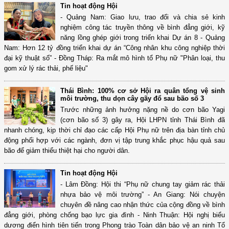
Tin hoạt động Hội
- Quảng Nam: Giao lưu, trao đổi và chia sẻ kinh
nghiệm công tác truyền thông về bình đẳng giới, kỹ
năng lồng ghép giới trong triển khai Dự án 8 - Quảng
Nam: Hơn 12 tỷ đồng triển khai dự án “Công nhân khu công nghiệp thời
đại kỹ thuật số” - Đồng Tháp: Ra mắt mô hình tổ Phụ nữ "Phân loại, thu
gom xử lý rác thải, phế liệu"
Thái Bình: 100% cơ sở Hội ra quân tổng vệ sinh
môi trường, thu dọn cây gãy đổ sau bão số 3
Trước những ảnh hưởng nặng nề do cơn bão Yagi
(cơn bão số 3) gây ra, Hội LHPN tỉnh Thái Bình đã
nhanh chóng, kịp thời chỉ đạo các cấp Hội Phụ nữ trên địa bàn tỉnh chủ
động phối hợp với các ngành, đơn vị tập trung khắc phục hậu quả sau
bão để giảm thiểu thiệt hại cho người dân.
Tin hoạt động Hội
- Lâm Đồng: Hội thi “Phụ nữ chung tay giảm rác thải
nhựa bảo vệ môi trường” - An Giang: Nói chuyện
chuyên đề nâng cao nhận thức của cộng đồng về bình
đẳng giới, phòng chống bạo lực gia đình - Ninh Thuận: Hội nghị biểu
dương điển hình tiên tiến trong Phong trào Toàn dân bảo vệ an ninh Tổ