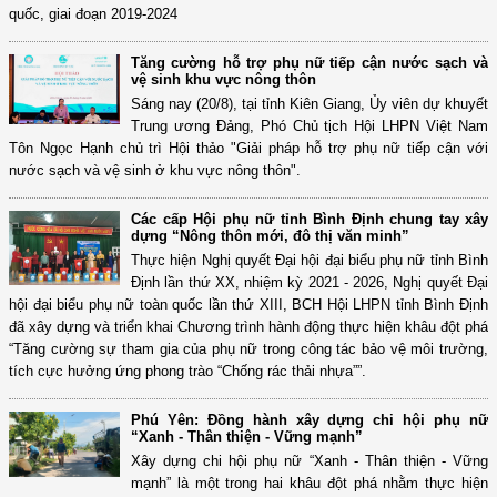
quốc, giai đoạn 2019-2024
Tăng cường hỗ trợ phụ nữ tiếp cận nước sạch và
vệ sinh khu vực nông thôn
Sáng nay (20/8), tại tỉnh Kiên Giang, Ủy viên dự khuyết
Trung ương Đảng, Phó Chủ tịch Hội LHPN Việt Nam
Tôn Ngọc Hạnh chủ trì Hội thảo "Giải pháp hỗ trợ phụ nữ tiếp cận với
nước sạch và vệ sinh ở khu vực nông thôn".
Các cấp Hội phụ nữ tỉnh Bình Định chung tay xây
dựng “Nông thôn mới, đô thị văn minh”
Thực hiện Nghị quyết Đại hội đại biểu phụ nữ tỉnh Bình
Định lần thứ XX, nhiệm kỳ 2021 - 2026, Nghị quyết Đại
hội đại biểu phụ nữ toàn quốc lần thứ XIII, BCH Hội LHPN tỉnh Bình Định
đã xây dựng và triển khai Chương trình hành động thực hiện khâu đột phá
“Tăng cường sự tham gia của phụ nữ trong công tác bảo vệ môi trường,
tích cực hưởng ứng phong trào “Chống rác thải nhựa””.
Phú Yên: Đồng hành xây dựng chi hội phụ nữ
“Xanh - Thân thiện - Vững mạnh”
Xây dựng chi hội phụ nữ “Xanh - Thân thiện - Vững
mạnh” là một trong hai khâu đột phá nhằm thực hiện