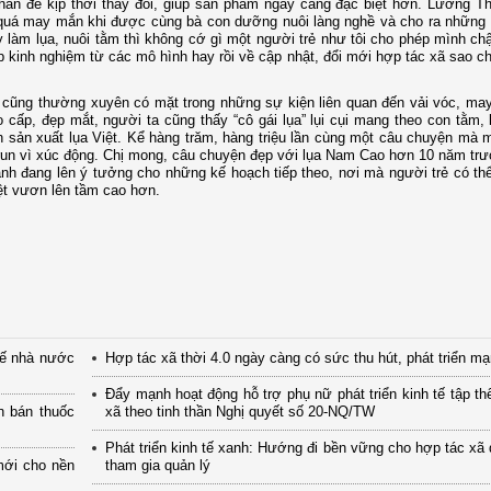
thắn để kịp thời thay đổi, giúp sản phẩm ngày càng đặc biệt hơn. Lương 
ân quá may mắn khi được cùng bà con dưỡng nuôi làng nghề và cho ra nhữn
làm lụa, nuôi tằm thì không cớ gì một người trẻ như tôi cho phép mình chậ
ập kinh nghiệm từ các mô hình hay rồi về cập nhật, đổi mới hợp tác xã sao c
k cũng thường xuyên có mặt trong những sự kiện liên quan đến vải vóc, m
ấp, đẹp mắt, người ta cũng thấy “cô gái lụa” lụi cụi mang theo con tằm, l
nh sản xuất lụa Việt. Kể hàng trăm, hàng triệu lần cùng một câu chuyện mà m
 run vì xúc động. Chị mong, câu chuyện đẹp với lụa Nam Cao hơn 10 năm trư
nh đang lên ý tưởng cho những kế hoạch tiếp theo, nơi mà người trẻ có th
ệt vươn lên tầm cao hơn.
tế nhà nước
Hợp tác xã thời 4.0 ngày càng có sức thu hút, phát triển m
Đẩy mạnh hoạt động hỗ trợ phụ nữ phát triển kinh tế tập th
n bán thuốc
xã theo tinh thần Nghị quyết số 20-NQ/TW
Phát triển kinh tế xanh: Hướng đi bền vững cho hợp tác xã
mới cho nền
tham gia quản lý