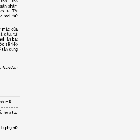
Thanh Hạnh
g sản phẩm
m lại. Tôi
ho mọi thứ
ay mặc của
á dâu, túi
ỗi lần bắt
ớc sẽ tiếp
ể tận dụng
nhandan
ạnh mẽ
ể, hợp tác
 do phụ nữ