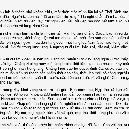
ổn định ở thành phố không chịu, một thân một mình lặn lội về Thái Bình tì
ôi đâu. Người ta còn nói “Để xem làm được gì”. Họ nghĩ chắc dăm ba bữa tôi 
tôi nhiều niềm tin đến vậy, cứ nghĩ đến điều tốt đẹp mà dốc hết tâm sức, bi
t chân ráo về làng Nam Cao.
 nghệ nhân làm ra chỉ là những tấm vải thô bán chẳng được bao nhiêu dù 
 trung kéo sợi, đánh ống, dệt vải mà chẳng biết phải làm sao cho sản phẩm đ
 đại lên ngôi, người mua dần lãng quên một làng lụa Nam Cao nức tiếng một
ho ai. Người trong làng lặng lẽ ngưng nuôi tằm, kéo sợi, dệt vải, kiếm việc
u - nuôi tằm - dệt lụa nên khi Hạnh nói muốn vực dậy làng nghề được mấy a
yên với lụa. Chặng đường mày mò từng bước thật lắm gian nan nhưng may mắ
t số nghệ nhân trong làng. Chẳng hiểu sao họ quyết định đặt cược vào mộ
Hạnh muốn biến nó thành sản phẩm thật cao cấp, thật đẹp mới bõ công người
ốn làm đến nơi đến chốn thì bước đầu tiên phải hiểu rõ về nghề. Chị tạm 
càng say mê.
lụa mang đầy khát vọng vươn ra thế giới. Bốn năm sau, Hợp tác xã Lụa đũ
ã có hơn 90 hộ với khoảng 200 nghệ nhân gắn bó, cùng nhau làm ra nhiều sả
i, Hạnh mừng rơi nước mắt. Sau bao nỗ lực tưởng chừng không thể vượt qu
àn khách Pháp đến tận làng nghề trải nghiệm rồi đặt mua sản phẩm. Đợt đó,
 mắt chứng kiến toàn bộ quy trình sản xuất lụa đũi thủ công. Xem và trải 
đồng nào. Họ nói, mọi người làm vất vả quá, mọi thứ thật công phu nên vô
 với bà con làng nghề”, chị Hạnh nhớ lại.
rình sản xuất thủ công khép kín hoàn chỉnh cho lụa đũi Nam Cao với hai v