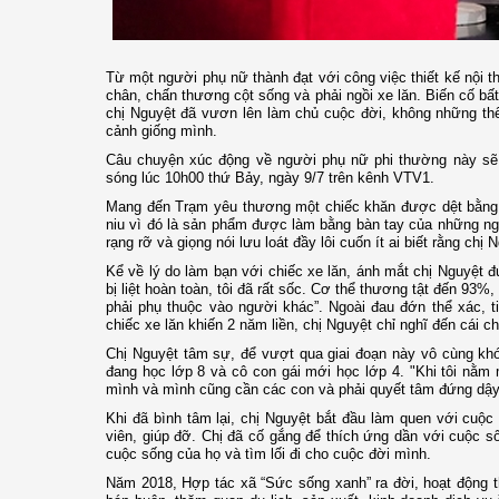
Từ một người phụ nữ thành đạt với công việc thiết kế nội t
chân, chấn thương cột sống và phải ngồi xe lăn. Biến cố bất
chị Nguyệt đã vươn lên làm chủ cuộc đời, không những thế
cảnh giống mình.
Câu chuyện xúc động về người phụ nữ phi thường này sẽ
sóng lúc 10h00 thứ Bảy, ngày 9/7 trên kênh VTV1.
Mang đến Trạm yêu thương một chiếc khăn được dệt bằng s
niu vì đó là sản phẩm được làm bằng bàn tay của những ngư
rạng rỡ và giọng nói lưu loát đầy lôi cuốn ít ai biết rằng ch
Kể về lý do làm bạn với chiếc xe lăn, ánh mắt chị Nguyệt
bị liệt hoàn toàn, tôi đã rất sốc. Cơ thể thương tật đến 93%
phải phụ thuộc vào người khác”. Ngoài đau đớn thể xác, ti
chiếc xe lăn khiến 2 năm liền, chị Nguyệt chỉ nghĩ đến cái ch
Chị Nguyệt tâm sự, để vượt qua giai đoạn này vô cùng khó k
đang học lớp 8 và cô con gái mới học lớp 4. "Khi tôi nằm 
mình và mình cũng cần các con và phải quyết tâm đứng dậy
Khi đã bình tâm lại, chị Nguyệt bắt đầu làm quen với cuộc 
viên, giúp đỡ. Chị đã cố gắng để thích ứng dần với cuộc s
cuộc sống của họ và tìm lối đi cho cuộc đời mình.
Năm 2018, Hợp tác xã “Sức sống xanh” ra đời, hoạt động t