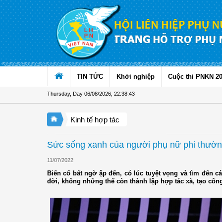
Skip to Content
TIN TỨC
Khởi nghiệp
Cuộc thi PNKN 2
Thursday, Day 06/08/2026
,
22:38:44
Kinh tế hợp tác
Sức sống xanh của người phụ nữ phi thườ
11/07/2022
Biến cố bất ngờ ập đến, có lúc tuyệt vọng và tìm đến c
đời, không những thế còn thành lập hợp tác xã, tạo côn