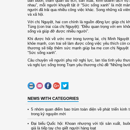
bán buôn, thăm quan du lịch, sản xuất, kinh doanh dịch vụ 
nhau”, mỗi người khuyết tật ở “Sức sống xanh” là một mả
người đã trải qua nhiều công việc khác. Song những xã viên
và xã hội.
Với chị Nguyệt, hai con chính là nguồn động lực giúp chị k
Tùng (con trai của chị Nguyệt): “Điều quan trọng với em kh
sống và giúp đỡ được nhiều người”.
Khi được hỏi về ước mơ trong tương lai, chị Minh Nguyệt
khỏe mạnh, con trai sẽ làm được công việc yêu thích còn
thương sẽ tiếp thêm sức mạnh giúp ba mẹ con chị Nguyệt
“Sức sống xanh”.
Câu chuyện về người phụ nữ nghị lực, lan tỏa tình yêu th
và nghị lực sống trong Trạm yêu thương chủ đề “Những bướ
NEWS WITH CATEGORIES
5 nhóm quan điểm bao trùm toàn diện về phát triển kinh 
trong kỷ nguyên mới
Đại biểu Quốc hội: Khoan nhượng với tội sản xuất, buô
giả là tiếp tay cho giết người hàng loạt