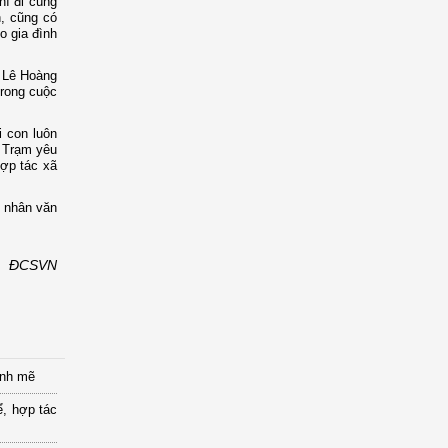
hì đi cùng
h, cũng có
o gia đình
i Lê Hoàng
trong cuộc
 con luôn
h Trạm yêu
ợp tác xã
p nhân văn
ĐCSVN
ạnh mẽ
ể, hợp tác