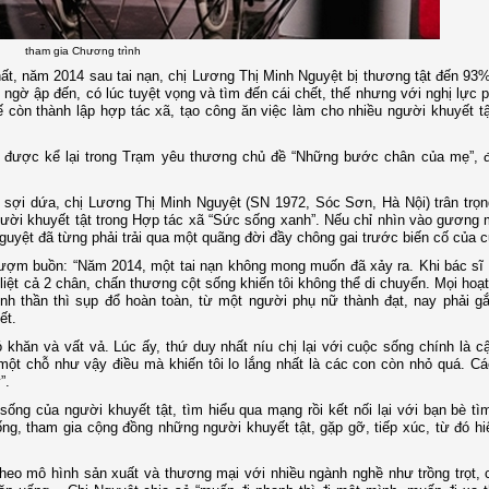
tham gia Chương trình
hất, năm 2014 sau tai nạn, chị Lương Thị Minh Nguyệt bị thương tật đến 93%,
 ngờ ập đến, có lúc tuyệt vọng và tìm đến cái chết, thế nhưng với nghị lực 
 còn thành lập hợp tác xã, tạo công ăn việc làm cho nhiều người khuyết t
 được kể lại trong Trạm yêu thương chủ đề “Những bước chân của mẹ”, 
ợi dứa, chị Lương Thị Minh Nguyệt (SN 1972, Sóc Sơn, Hà Nội) trân trọn
ời khuyết tật trong Hợp tác xã “Sức sống xanh”. Nếu chỉ nhìn vào gương m
ị Nguyệt đã từng phải trải qua một quãng đời đầy chông gai trước biến cố của 
 đượm buồn: “Năm 2014, một tai nạn không mong muốn đã xảy ra. Khi bác sĩ
, liệt cả 2 chân, chấn thương cột sống khiến tôi không thể di chuyển. Mọi hoạ
nh thần thì sụp đổ hoàn toàn, từ một người phụ nữ thành đạt, nay phải gắ
ết.
hăn và vất vả. Lúc ấy, thứ duy nhất níu chị lại với cuộc sống chính là cậ
một chỗ như vậy điều mà khiến tôi lo lắng nhất là các con còn nhỏ quá. C
”.
sống của người khuyết tật, tìm hiểu qua mạng rồi kết nối lại với bạn bè t
ống, tham gia cộng đồng những người khuyết tật, gặp gỡ, tiếp xúc, từ đó h
heo mô hình sản xuất và thương mại với nhiều ngành nghề như trồng trọt, 