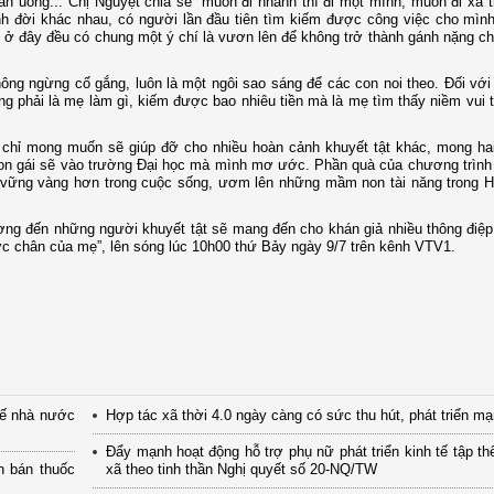
ăn uống... Chị Nguyệt chia sẻ “muốn đi nhanh thì đi một mình, muốn đi xa t
nh đời khác nhau, có người lần đầu tiên tìm kiếm được công việc cho mìn
 ở đây đều có chung một ý chí là vươn lên để không trở thành gánh nặng ch
hông ngừng cố gắng, luôn là một ngôi sao sáng để các con noi theo. Đối vớ
ông phải là mẹ làm gì, kiếm được bao nhiêu tiền mà là mẹ tìm thấy niềm vui 
 chỉ mong muốn sẽ giúp đỡ cho nhiều hoàn cảnh khuyết tật khác, mong hai
 con gái sẽ vào trường Đại học mà mình mơ ước. Phần quà của chương trìn
 vững vàng hơn trong cuộc sống, ươm lên những mầm non tài năng trong H
ương đến những người khuyết tật sẽ mang đến cho khán giả nhiều thông điệ
c chân của mẹ”, lên sóng lúc 10h00 thứ Bảy ngày 9/7 trên kênh VTV1.
tế nhà nước
Hợp tác xã thời 4.0 ngày càng có sức thu hút, phát triển m
Đẩy mạnh hoạt động hỗ trợ phụ nữ phát triển kinh tế tập th
n bán thuốc
xã theo tinh thần Nghị quyết số 20-NQ/TW