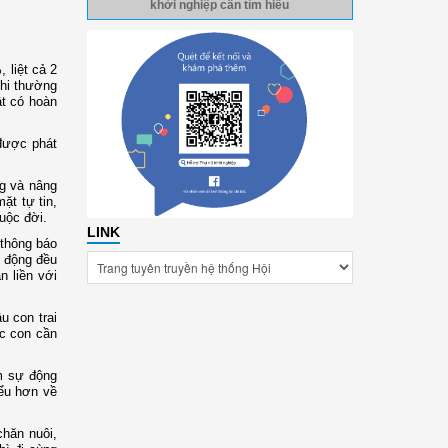
khởi nghiệp cần tìm hiểu
 liệt cả 2
phi thường
ật có hoàn
được phát
g và nâng
ặt tự tin,
cuộc đời.
LINK
 thông báo
t động đều
n liền với
u con trai
ác con cần
ìm sự động
iểu hơn về
chăn nuôi,