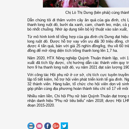
Chị Lò Thị Dưng (bên phải) cùng thà
Dẫn chúng tôi đi thăm vườn cây ăn quả của gia đình, chị L
thanh long ruột đỏ, bưởi da xanh, cam, chanh leo, mận, cà p
bò nhốt chuồng. Nhờ áp dụng tiến bộ kỹ thuật vào sản xuất,
Từ mô hình kinh tế tổng hợp của gia đình chị Dưng đạt hi
long ruột đỏ. Được hỗ trợ vay vốn ưu đãi 30 triệu đồng, ch
được 4 tấn quả, bán với giá 25 nghìn đồng/kg, thu về 60 tr
đồng để mở rộng diện tích trồng thanh long lên 1,7 ha.
Năm 2020, HTX Nông nghiệp Quỳnh Thuận thành lập, với 1
xuất đã tích lũy được, chị hướng dẫn các thành viên quy 
hơn 9 ha thanh long ruột đỏ, vụ năm 2021 đạt sản lượng 190
Với công tác Hội phụ nữ ở cơ sở, chị tích cực tuyên truyền
lập tổ tiết kiệm, hỗ trợ hội viên phát triển kinh tế gia đình. 
32 thành viên. Hàng tuần, tổ chức cho hội viên dọn vệ si
góp phần cùng địa phương hoàn thành tiêu chí số 17 về môi
Nhiều năm liền, Chi hội Phụ nữ bản Quỳnh Thuận đạt tron
nhận danh hiệu “Phụ nữ tiêu biểu” năm 2018; được Hội LHPN
đoạn 2015-2020.