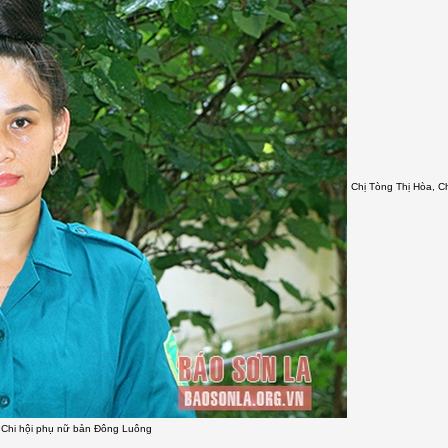
Chị Tòng Thị Hòa, Ch
Chi hội phụ nữ bản Đông Luông