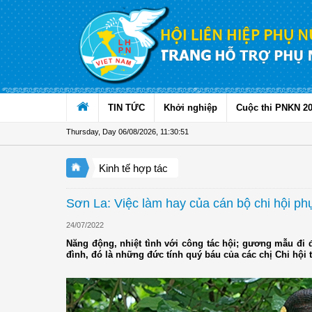
Skip to Content
TIN TỨC
Khởi nghiệp
Cuộc thi PNKN 2
Thursday, Day 06/08/2026
,
11:30:52
Kinh tế hợp tác
Sơn La: Việc làm hay của cán bộ chi hội ph
24/07/2022
Năng động, nhiệt tình với công tác hội; gương mẫu đi đ
đình, đó là những đức tính quý báu của các chị Chi hội