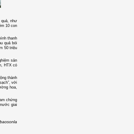
n quả, như
hêm 10 con
hình thanh
hu quả bói
m 50 triệu
ghiệm sản
ện, HTX có
động thành
 sạch”, với
đường hoa,
Nam chứng
 nước giai
baosonla