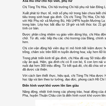
Xóa mù chữ cho hội viên, phụ nữ
Chị Tòng Thị Hòa, Chi hội trưởng Chi hội phụ nữ bản Đông 
Xuất phát từ thực tế, một số phụ nữ trong bản chưa biết ch
tiêu trong sinh hoạt gia đình. Chị chị Tòng Thị Hòa, Chi
với Hội Phụ nữ xã Mường Bú, Hội LHPN huyện Mường La p
trong bản. Lớp học bắt đầu từ 19 giờ và kết thúc lúc 21 g
tính cơ bản.
Được phân công nhiệm vụ giáo viên đứng lớp, chị Hòa động v
chữ. Từ đó, việc tiếp thu các chủ trương của Đảng, chính 
hơn.
Chị còn vận động hội viên duy trì mô hình tiết kiệm được hơ
trồng, chăm sóc trên 600 m tuyến đường hoa; xây hơn 60 lò x
Trong phát triển kinh tế gia đình, chị Hòa đã vay 50 triệu đ
cây ăn quả. Hiện, gia đình chị có 8 con bò, 6 con lợn nái 
nuôi đạt hơn 300 triệu đồng. Từ kết quả đó, chị đã chia sẻ v
đã được cải thiện.
Với cách làm thiết thực, hiệu quả, chị Tòng Thị Hòa được H
học tập và làm theo tư tưởng, đạo đức, phong cách Hồ Chí 
Điển hình vượt khó vươn lên làm giàu
Năng động, nhiệt tình trong các phong trào, hoạt động của
Pha, huyện Thuận Châu còn là điển hình vượt khó vươn lên