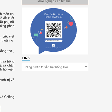
khởi nghiệp cần tìm hiểu
h toán chi
đã đề xuất
40 phụ nữ
những phép
 biết viết
 thuận lợi
Đồng thời,
LINK
t và trồng
uả và chăn
h hội viên
ính trị về
 xã Chiềng