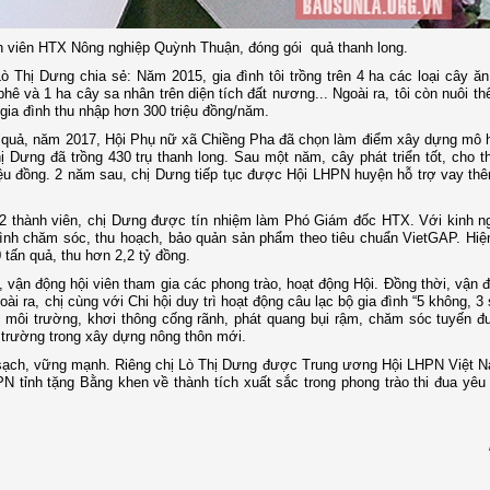
nh viên HTX Nông nghiệp Quỳnh Thuận, đóng gói quả thanh long.
ò Thị Dưng chia sẻ: Năm 2015, gia đình tôi trồng trên 4 ha các loại cây ă
hê và 1 ha cây sa nhân trên diện tích đất nương... Ngoài ra, tôi còn nuôi t
 gia đình thu nhập hơn 300 triệu đồng/năm.
ệu quả, năm 2017, Hội Phụ nữ xã Chiềng Pha đã chọn làm điểm xây dựng mô 
ị Dưng đã trồng 430 trụ thanh long. Sau một năm, cây phát triển tốt, cho t
iệu đồng. 2 năm sau, chị Dưng tiếp tục được Hội LHPN huyện hỗ trợ vay thê
2 thành viên, chị Dưng được tín nhiệm làm Phó Giám đốc HTX. Với kinh n
trình chăm sóc, thu hoạch, bảo quản sản phẩm theo tiêu chuẩn VietGAP. Hi
 tấn quả, thu hơn 2,2 tỷ đồng.
, vận động hội viên tham gia các phong trào, hoạt động Hội. Đồng thời, vận 
Ngoài ra, chị cùng với Chi hội duy trì hoạt động câu lạc bộ gia đình “5 không, 3
nh môi trường, khơi thông cống rãnh, phát quang bụi rậm, chăm sóc tuyến 
 trường trong xây dựng nông thôn mới.
g sạch, vững mạnh. Riêng chị Lò Thị Dưng được Trung ương Hội LHPN Việt 
 tỉnh tặng Bằng khen về thành tích xuất sắc trong phong trào thi đua yêu