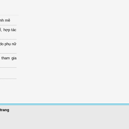
ạnh mẽ
ể, hợp tác
 do phụ nữ
 tham gia
trang