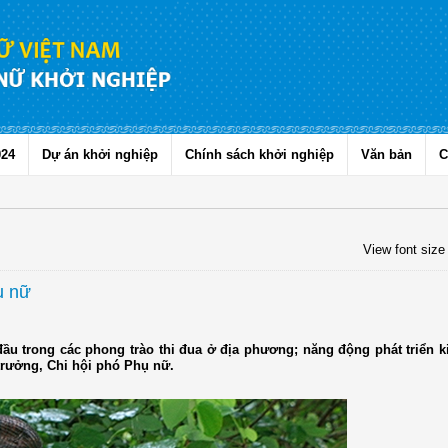
024
Dự án khởi nghiệp
Chính sách khởi nghiệp
Văn bản
C
View font size
ụ nữ
ầu trong các phong trào thi đua ở địa phương; năng động phát triển ki
 trưởng, Chi hội phó Phụ nữ.