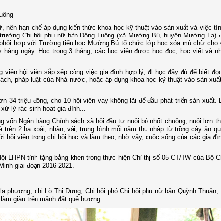
Luông
ữ, nên hạn chế áp dụng kiến thức khoa học kỹ thuật vào sản xuất và việc tín
 hội trưởng Chi hội phụ nữ bản Đông Luông (xã Mường Bú, huyện Mường La) 
hối hợp với Trường tiểu học Mường Bú tổ chức lớp học xóa mù chữ cho 
iờ hàng ngày. Học trong 3 tháng, các học viên được học đọc, học viết và 
iên hội viên sắp xếp công việc gia đình hợp lý, đi học đầy đủ để biết đọc,
sách, pháp luật của Nhà nước, hoặc áp dụng khoa học kỹ thuật vào sản xuất
n 34 triệu đồng, cho 10 hội viên vay không lãi để đầu phát triển sản xuất. 
ử lý rác sinh hoạt gia đình...
ồng vốn Ngân hàng Chính sách xã hội đầu tư nuôi bò nhốt chuồng, nuôi lợn thị
và trên 2 ha xoài, nhãn, vải, trung bình mỗi năm thu nhập từ trồng cây ăn q
ới hội viên trong chi hội học và làm theo, nhờ vậy, cuộc sống của các gia đìn
ội LHPN tỉnh tặng bằng khen trong thực hiện Chỉ thị số 05-CT/TW của Bộ Ch
Minh giai đoạn 2016-2021.
 địa phương, chị Lò Thị Dưng, Chi hội phó Chi hội phụ nữ bản Quỳnh Thuận,
 làm giàu trên mảnh đất quê hương.