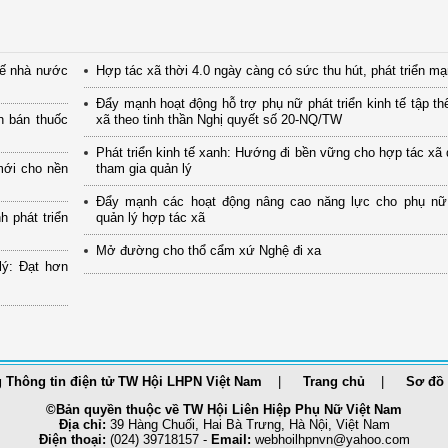
tế nhà nước
Hợp tác xã thời 4.0 ngày càng có sức thu hút, phát triển m
Đẩy mạnh hoạt động hỗ trợ phụ nữ phát triển kinh tế tập th
n bán thuốc
xã theo tinh thần Nghị quyết số 20-NQ/TW
Phát triển kinh tế xanh: Hướng đi bền vững cho hợp tác xã
mới cho nền
tham gia quản lý
Đẩy mạnh các hoạt động nâng cao năng lực cho phụ nữ
 phát triển
quản lý hợp tác xã
Mở đường cho thổ cẩm xứ Nghệ đi xa
lý: Đạt hơn
 Thông tin điện tử TW Hội LHPN Việt Nam
Trang chủ
Sơ đồ 
©Bản quyền thuộc về TW Hội Liên Hiệp Phụ Nữ Việt Nam
Địa chỉ:
39 Hàng Chuối, Hai Bà Trưng, Hà Nội, Việt Nam
Điện thoại:
(024) 39718157 -
Email:
webhoilhpnvn@yahoo.com