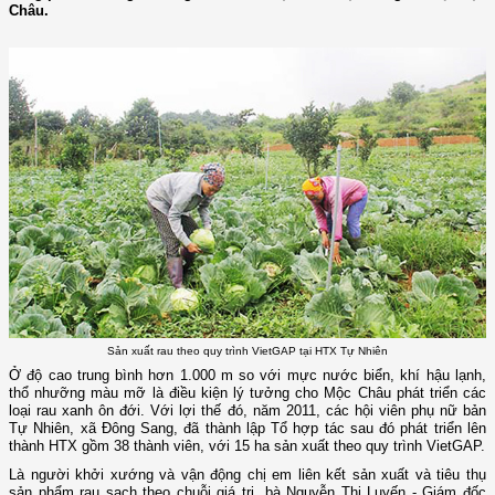
Châu.
Sản xuất rau theo quy trình VietGAP tại HTX Tự Nhiên
Ở độ cao trung bình hơn 1.000 m so với mực nước biển, khí hậu lạnh,
thổ nhưỡng màu mỡ là điều kiện lý tưởng cho Mộc Châu phát triển các
loại rau xanh ôn đới. Với lợi thế đó, năm 2011, các hội viên phụ nữ bản
Tự Nhiên, xã Đông Sang, đã thành lập Tổ hợp tác sau đó phát triển lên
thành HTX gồm 38 thành viên, với 15 ha sản xuất theo quy trình VietGAP.
Là người khởi xướng và vận động chị em liên kết sản xuất và tiêu thụ
sản phẩm rau sạch theo chuỗi giá trị, bà Nguyễn Thị Luyến - Giám đốc