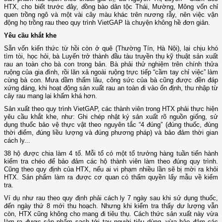
HTX, cho biết trước đây, đồng bào dân tộc Thái, Mường, Mông vốn chỉ
quen trồng ngô và một vài cây màu khác trên nương rẫy, nên việc vận
động họ trồng rau theo quy trình VietGAP là chuyện không hề đơn giản.
Yêu cầu khắt khe
Sẵn vốn kiến thức từ hồi còn ở quê (Thường Tín, Hà Nội), lại chịu khó
tìm tòi, học hỏi, bà Luyến trở thành đầu tàu truyền thụ kỹ thuật sản xuất
rau an toàn cho bà con trong bản. Bà phải thử nghiệm trên chính thửa
ruộng của gia đình, rồi lăn xả ngoài ruộng trực tiếp “cầm tay chỉ việc” làm
cùng bà con. Mưa dầm thấm lâu, công sức của bà cũng được đền đáp
xứng đáng, khi hoạt động sản xuất rau an toàn đi vào ổn định, thu nhập từ
cây rau mang lại khấm khá hơn.
Sản xuất theo quy trình VietGAP, các thành viên trong HTX phải thực hiện
yêu cầu khắt khe, như: Ghi chép nhật ký sản xuất rõ nguồn giống, sử
dụng thuốc bảo vệ thực vật theo nguyên tắc “4 đúng” (đúng thuốc, đúng
thời điểm, đúng liều lượng và đúng phương pháp) và bảo đảm thời gian
cách ly...
38 hộ được chia làm 4 tổ. Mỗi tổ có một tổ trưởng hàng tuần tiến hành
kiểm tra chéo để bảo đảm các hộ thành viên làm theo đúng quy trình.
Cũng theo quy định của HTX, nếu ai vi phạm nhiều lần sẽ bị mời ra khỏi
HTX. Sản phẩm làm ra được cơ quan có thẩm quyền lấy mẫu về kiểm
tra.
Ví dụ như rau theo quy định phải cách ly 7 ngày sau khi sử dụng thuốc,
đến ngày thứ 8 mới thu hoạch. Nhưng khi kiểm tra thấy dư lượng vẫn
còn, HTX cũng không cho mang đi tiêu thụ. Cách thức sản xuất này vừa
làm ra được sản phẩm sạch tới tay người tiêu dùng, vừa bảo đảm các