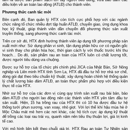
điều kiện về an toàn lao động (ATLĐ) cho thành viên.
Phương thức canh tác mới
Bên cạnh đó, Ban quản lý HTX còn tích cực phối hợp với các ngành
chức năng tổ chức nhiều đợt tập huấn ATLĐ, chuyển giao, ứng dụng khoa
học kỹ thuật, giúp thành viên dần chuyển đổi phương thức sản xuất
truyền thống, sang phương thức canh tác mới.
Trên cơ sở đó, HTX định hướng thành viên áp dụng tốt phương pháp sản
xuất mới như: Sử dụng phân vi sinh, tận dụng phân hữu cơ có nguồn gốc
vi sinh thay cho phân hóa học, thời gian cách ly với thuốc trước khi thu
hoạch... Do đó, sản phẩm rau an toàn của HTX luôn có chất lượng tốt,
được người tiêu dùng ưa chuộng.
Được sự hỗ trợ của tổ chức phi chính phủ JICA của Nhật Bản, Sở Nông
nghiệp và Liên minh HTX tỉnh Sơn La, HTX đã đầu tư hỗ trợ nhà sơ chế,
đóng gói đạt theo tiêu chuẩn kỹ thuật; xây dựng hoàn chỉnh hệ thống quản
lý chất lượng bảo đảm ATLĐ, an toàn thực phẩm phù hợp với điều kiện
thực tế của HTX.
Nhờ sự hỗ trợ của các đơn vị cùng quy trình sản xuất rau bài bản, bảo
đảm ATLĐ cho người lao động nên các thành viên HTX yên tâm đầu tư
sản xuất. Hiện, 15 ha trồng rau của HTX thì có 10 ha được đầu tư hệ
thống tưới phun sương, van xoay, nhỏ giọt. Với lợi thế khí hậu mùa hè ở
Mộc Châu mát mẻ hơn các nơi khác, các hộ tích cực áp dụng kỹ thuật
để trồng các loại rau trái vụ, quanh năm nên tiêu thụ thuận lợi, giá trị kinh
tế cao.
Với mô hình liên kết theo chuỗi giá trị, HTX Rau an toàn Tự Nhiên sản