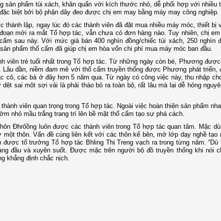
sản phẩm túi xách, khăn quấn với kích thước nhỏ, dễ phối hợp với nhiều 
m đặc biệt bởi bộ phận dây đeo được chị em may bằng máy may công nghiệp.
thành lập, ngay lúc đó các thành viên đã đặt mua nhiều máy móc, thiết bị v
iai đoạn mới ra mắt Tổ hợp tác, vẫn chưa có đơn hàng nào. Tuy nhiên, chị em
ẩm sau này. Với mức giá bán 400 nghìn đồng/chiếc túi xách, 250 nghìn đ
n sản phẩm thổ cẩm đã giúp chị em hòa vốn chi phí mua máy móc ban đầu.
nh viên trẻ tuổi nhất trong Tổ hợp tác. Từ những ngày còn bé, Phương đượ
. Lâu dần, niềm đam mê với thổ cẩm truyền thống được Phương phát triển,
ác cô, các bà ở đây hơn 5 năm qua. Từ ngày có công việc này, thu nhập ch
 dệt sai một sợi vải là phải tháo bỏ ra toàn bộ, rất lâu mà lại dễ hỏng nguyê
hành viên quan trọng trong Tổ hợp tác. Ngoài việc hoàn thiện sản phẩm nh
ườm nhỏ mầu trắng trang trí lên bề mặt thổ cẩm tạo sự phá cách.
hôn Đhrôồng luôn được các thành viên trong Tổ hợp tác quan tâm. Mặc dù
 ở một thôn. Vấn đề cùng liên kết với các thôn kế bên, mở lớp dạy nghề tạo
u được tổ trưởng Tổ hợp tác Bhling Thị Treng vạch ra trong từng năm. “Dù 
àng đầu và xuyên suốt. Được mặc trên người bộ đồ truyền thống khi nói c
ng khẳng định chắc nịch.