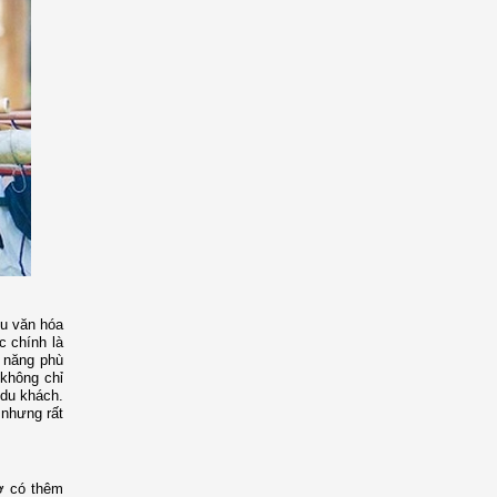
ưu văn hóa
c chính là
ỹ năng phù
 không chỉ
du khách.
 nhưng rất
ờ có thêm