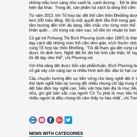
những mầu tươi sáng như xanh lá, xanh dương… Đó là dòng 
hiện đại khác. Trong đó, sản phẩm túi xách là dòng thổ cẩ
Từ năm 2013, khi Tổ hợp tác dệt thổ cẩm thôn Đhrôồng được 
hơn 100 triệu đồng. Đó là một quyết định liều lĩnh trong g
tâm hướng đến tính đa dạng, bền chắc cho từng món thổ c
khăn quấn… chỉ trong vài năm sau, số tiền lợi nhuận từ bá
Cô gái trẻ Pơloong Thị Bích Phương (sinh năm 1997) là thà
dạy cách dệt những món thổ cẩm đơn giản, kích thước nhỏ
cùng Tổ hợp tác thôn Đhrôồng. “Tôi đã tham gia dệt cùng c
được ổn định hơn. Nghề dệt thì đòi hỏi tính cẩn thận, lỡ tay
tôi đã dạy như thế”, chị Phương nói.
Với khả năng dệt được bốn sản phẩm/tuần, Bích Phương là t
cô gái này còn sáng tạo ra nhiều hình ảnh độc đáo từ hạt c
Câu chuyện hướng đến sự bền vững cho làng nghề dệt ở t
thợ lành nghề hiện tại tương đối nhiều nhưng chỉ tập trung
dệt bảo đảm tay nghề cao, hiểu văn hóa bản địa là mục tiê
nữa, gìn giữ bản sắc của người Cơ Tu phải là mục tiêu h
nhiều người là điều chúng tôi cảm thấy tự hào nhất’, chị Tre
NEWS WITH CATEGORIES