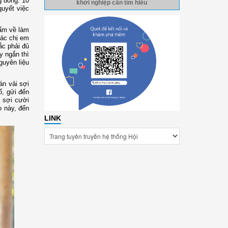
g đồng. 10
khởi nghiệp cần tìm hiểu
quyết việc
hẩm về làm
các chị em
ắc phải đủ
y ngắn thì
guyên liệu
án vải sợi
ố, gửi đến
 sợi cười
o này, đến
LINK