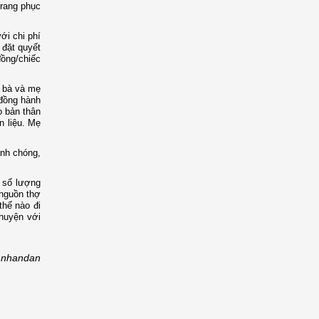
trang phục
ới chi phí
 đặt quyết
ồng/chiếc
c bà và mẹ
 đồng hành
o bản thân
n liệu. Mẹ
anh chóng,
 số lượng
 nguồn thợ
thế nào đi
huyện với
nhandan