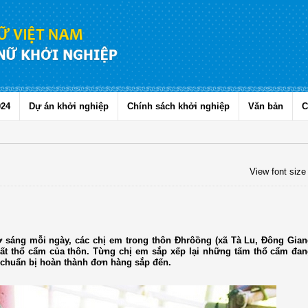
024
Dự án khởi nghiệp
Chính sách khởi nghiệp
Văn bản
C
View font size
ờ sáng mỗi ngày, các chị em trong thôn Đhrôồng (xã Tà Lu, Đông Gia
ất thổ cẩm của thôn. Từng chị em sắp xếp lại những tấm thổ cẩm đan
ả chuẩn bị hoàn thành đơn hàng sắp đến.