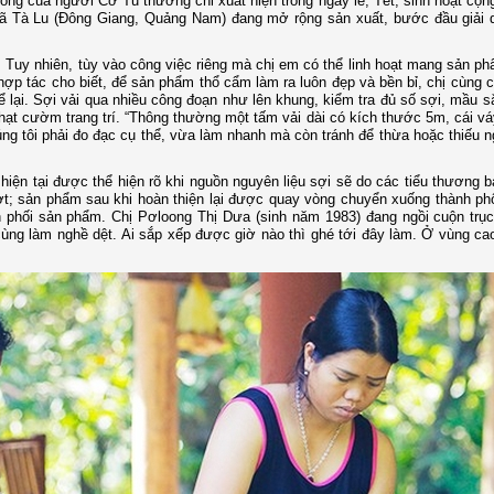
ống của người Cơ Tu thường chỉ xuất hiện trong ngày lễ, Tết, sinh hoạt cộn
 xã Tà Lu (Đông Giang, Quảng Nam) đang mở rộng sản xuất, bước đầu giải 
ề. Tuy nhiên, tùy vào công việc riêng mà chị em có thể linh hoạt mang sản p
 hợp tác cho biết, để sản phẩm thổ cẩm làm ra luôn đẹp và bền bỉ, chị cùng 
ể lại. Sợi vải qua nhiều công đoạn như lên khung, kiểm tra đủ số sợi, mầu s
hạt cườm trang trí. “Thông thường một tấm vải dài có kích thước 5m, cái vá
g tôi phải đo đạc cụ thể, vừa làm nhanh mà còn tránh để thừa hoặc thiếu n
 hiện tại được thể hiện rõ khi nguồn nguyên liệu sợi sẽ do các tiểu thương b
t; sản phẩm sau khi hoàn thiện lại được quay vòng chuyển xuống thành ph
phối sản phẩm. Chị Pơloong Thị Dưa (sinh năm 1983) đang ngồi cuộn trục
n cùng làm nghề dệt. Ai sắp xếp được giờ nào thì ghé tới đây làm. Ở vùng ca
.