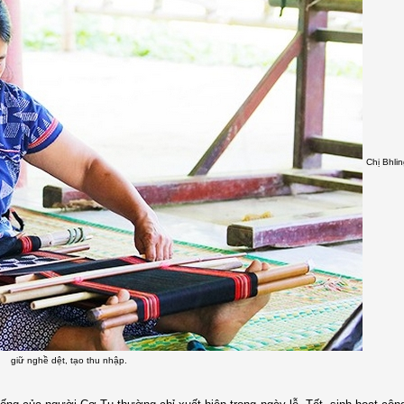
Chị Bhli
giữ nghề dệt, tạo thu nhập.