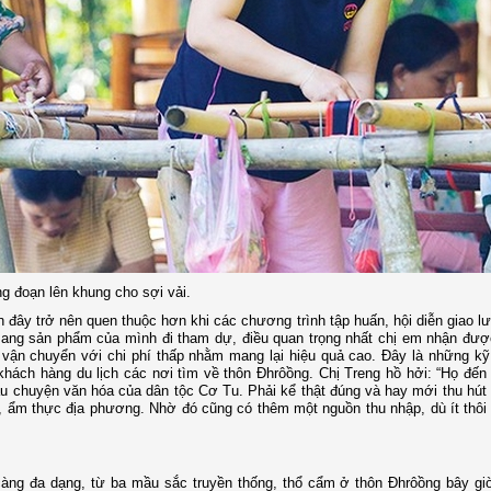
g đoạn lên khung cho sợi vải.
ây trở nên quen thuộc hơn khi các chương trình tập huấn, hội diễn giao l
 mang sản phẩm của mình đi tham dự, điều quan trọng nhất chị em nhận đượ
, vận chuyển với chi phí thấp nhằm mang lại hiệu quả cao. Đây là những k
khách hàng du lịch các nơi tìm về thôn Đhrôồng. Chị Treng hồ hởi: “Họ đến
chuyện văn hóa của dân tộc Cơ Tu. Phải kể thật đúng và hay mới thu hút 
ở, ẩm thực địa phương. Nhờ đó cũng có thêm một nguồn thu nhập, dù ít thôi
ng đa dạng, từ ba mầu sắc truyền thống, thổ cẩm ở thôn Đhrôồng bây gi