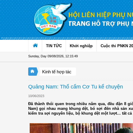
Skip to Content
TIN TỨC
Khởi nghiệp
Cuộc thi PNKN 2
Sunday, Day 09/08/2026
,
12:15:50
Kinh tế hợp tác
Quảng Nam: Thổ cẩm Cơ Tu kể chuyện
10/06/2023
Đã thành thói quen trong nhiều năm qua, đều đặn 8 gi
Nam) gọi nhau mang khung dệt, bó sợi đến nhà sản xu
kiểm tra sợi nguyên liệu, bộ khung dệt một lượt… tất c