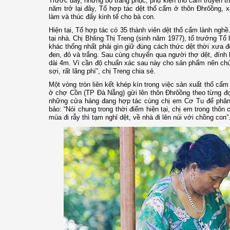
Trước đây, những bộ trang phục, phụ kiện thổ cẩm truyền th
năm trở lại đây, Tổ hợp tác dệt thổ cẩm ở thôn Đhrôồng,
làm và thúc đẩy kinh tế cho bà con.
Hiện tại, Tổ hợp tác có 35 thành viên dệt thổ cẩm lành ngh
tại nhà. Chị Bhling Thị Treng (sinh năm 1977), tổ trưởng Tổ
khác thống nhất phải gìn giữ đúng cách thức dệt thời xưa đ
đen, đỏ và trắng. Sau cùng chuyển qua người thợ dệt, đính 
dài 4m. Vì cần độ chuẩn xác sau này cho sản phẩm nên chún
sợi, rất lãng phí”, chị Treng chia sẻ.
Một vòng tròn liên kết khép kín trong việc sản xuất thổ cẩm
ở chợ Cồn (TP Đà Nẵng) gửi lên thôn Đhrôồng theo từng đợ
những cửa hàng đang hợp tác cùng chị em Cơ Tu để phân 
bảo: “Nói chung trong thời điểm hiện tại, chị em trong thô
mùa đi rẫy thì tạm nghỉ dệt, về nhà đi lên núi với chồng con”