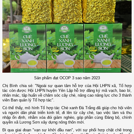
Sản phẩm đạt OCOP 3 sao năm 2023
Chị Bình chia sẻ: "Ngoài sự quan tâm hỗ trợ của Hội LHPN xã, Tổ hợp
tác còn được Hội LHPN huyện Yên Lập hỗ trợ đăng ký mã vạch, bao bì,
nhãn mác, tập huấn về chăm sóc cây chè, nâng cao năng lực cho 3 thành
viên Ban quản lý Tổ hợp tác".
Có thể thấy, mô hình Tổ hợp tác Chè xanh Đá Trắng đã giúp cho hội viên
và người dân phát triển kinh tế, đi lên từ cây chè, tạo việc làm và thu
nhập ổn định, nhằm xóa đói giảm nghèo, góp phần cùng Đảng bộ, chính
quyền xã Lương Sơn xây dựng nông thôn mới.
Đi qua giai đoạn "vạn sự khởi đầu nan", với sự phối hợp chặt chẽ trong