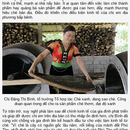
hình cá thể, mạnh ai nhà nấy bán. Ít ai quan tâm đến việc làm chè thành
phẩm hay quảng bá sản phẩm để được giá cao hơn, đẩy mạnh thương
hiệu chè bản địa. Điều đó khiến cho điều kiện kinh tế của chị em địa
phương bấp bênh.
Chị Đặng Thị Bình, tổ trưởng Tổ hợp tác Chè xanh, đang sao chè. Công
đoạn quan trọng để cho ra sản phẩm chè thơm, đạt độ xanh
Từ trăn trở, suy nghĩ phải làm sao để chính kinh tế của gia đình phát triển
và giúp đỡ được chị em trên địa bàn có thu nhập ổn định hơn, chị Bình đã
cùng với chồng và gia đình lên kế hoạch đầu tư cho việc làm kinh tế từ
chè. "Vì chè là cây có nguồn gốc lâu năm, nổi tiếng của mảnh đất Phú
Thọ, nhất định phải làm giàu từ chè và đưa tên tuổi chè Phú Thọ nổi tiếng