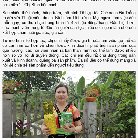
hơn nữa " - Chị Bình bộc bạch.
Sau nhiều thử thách, thăng trầm, mô hình Tổ hợp tác Chè xanh Đá Trắng
ra đời với 11 hội viên, do chị Bình làm Tổ trưởng. Mọi người làm việc đều
mỗi ngày, có thu nhập trung bình từ 4-5 triệu đồng/tháng. Đặc biệt hơn,
các thành viên trong tổ đều là người dân tộc thiểu số, ngoài làm chè còn
kết hợp chăn nuôi gia súc, gia cầm.
Từ mô hình Tổ hợp tác, chị em thấy được giá trị của làm việc tập thể và
có cái nhìn xa hơn về chiến lược kinh doanh, phát triển sản phẩm của
quê hương, các hội viên nhận ra bản thân mình có thể làm được nhiều
hơn so với lối đi truyền thống. Các chị em đều rất chủ động trong sản
xuất và kinh doanh, quảng bá sản phẩm. Đa số đều có thể dùng mạng xã
hội để chia sẻ sản phẩm đến người tiêu dùng.