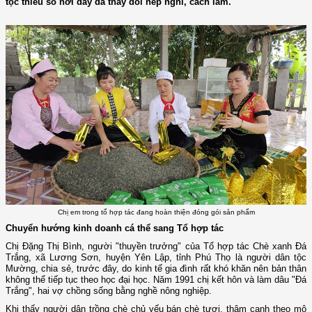
tộc thiểu số nơi đây đã thay đổi nếp nghĩ, cách làm.
Chị em trong tổ hợp tác đang hoàn thiện đóng gói sản phẩm
Chuyển hướng kinh doanh cá thể sang Tổ hợp tác
Chị Đặng Thị Bình, người "thuyền trưởng" của Tổ hợp tác Chè xanh Đá
Trắng, xã Lương Sơn, huyện Yên Lập, tỉnh Phú Thọ là người dân tộc
Mường, chia sẻ, trước đây, do kinh tế gia đình rất khó khăn nên bản thân
không thể tiếp tục theo học đại học. Năm 1991 chị kết hôn và làm dâu "Đá
Trắng", hai vợ chồng sống bằng nghề nông nghiệp.
Khi thấy người dân trồng chè chủ yếu bán chè tươi, thâm canh theo mô