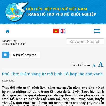
Skip to Content
Sunday, Day
09/08/2026
,
16:35:28
Kinh tế hợp tác
View font size
Phú Thọ: Điểm sáng từ mô hình Tổ hợp tác chè xanh
28/05/2024
Thay đổi nếp nghĩ, cách làm, nâng cao quyền năng cho phụ nữ và
trẻ em là những nội dung trọng tâm của dự án 8 về “Thực hiện bình
đẳng giới và giải quyết những vấn đề cấp thiết đối với phụ nữ và trẻ
em”. Mô hình Tổ hợp tác Chè xanh Đá Trắng, xã Lương Sơn, huyện
Yên Lập, tỉnh Phú Thọ, là một mô hình kinh tế cho thấy phụ nữ dân