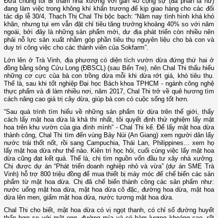
Đưa chúng tôi đi thăm nhà xưởng với gần 40 cộng sự (đa phần là nữ)
đang làm việc trong không khí khẩn trương để kịp giao hàng cho các đối
tác dịp lễ 30/4, Thạch Thị Chal Thi bộc bạch: “Năm nay tình hình khá khó
khăn, nhưng tụi em vẫn đặt chỉ tiêu tăng trưởng khoảng 40% so với năm
ngoái, bởi đây là những sản phẩm mới, dư địa phát triển còn nhiều nên
phải nỗ lực sản xuất nhằm góp phần tiêu thụ nguyên liệu cho bà con và
duy trì công việc cho các thành viên của Sokfarm”.
Lớn lên ở Trà Vinh, địa phương có diện tích vườn dừa đứng thứ hai ở
đồng bằng sông Cửu Long (ĐBSCL) (sau Bến Tre), nên Chal Thi thấu hiểu
những cơ cực của bà con trồng dừa mỗi khi dừa rớt giá, khó tiêu thụ.
Thế là, sau khi tốt nghiệp Đại học Bách khoa TPHCM - ngành công nghệ
thực phẩm và đi làm nhiều nơi, năm 2017, Chal Thi trở về quê hương tìm
cách nâng cao giá trị cây dừa, giúp bà con có cuộc sống tốt hơn.
“Sau quá trình tìm hiểu về những sản phẩm từ dừa trên thế giới, thấy
cách lấy mật hoa dừa là khả thi nhất, tôi quyết định thử nghiệm lấy mật
hoa trên khu vườn của gia đình mình” - Chal Thi kể. Để lấy mật hoa dừa
thành công, Chal Thi tìm đến vùng Bảy Núi (An Giang) xem người dân lấy
nước trái thốt nốt, rồi sang Campuchia, Thái Lan, Philippines… xem họ
lấy mật hoa dừa như thế nào. Kiên trì học hỏi, cuối cùng việc lấy mật hoa
dừa cũng đạt kết quả. Thế là, chị tìm nguồn vốn đầu tư xây nhà xưởng.
Chị được dự án “Phát triển doanh nghiệp nhỏ và vừa” (dự án SME Trà
Vinh) hỗ trợ 800 triệu đồng để mua thiết bị máy móc để chế biến các sản
phẩm từ mật hoa dừa. Chị đã chế biến thành công các sản phẩm như:
nước uống mật hoa dừa, mật hoa dừa cô đặc, đường hoa dừa, mật hoa
dừa lên men, giấm mật hoa dừa, nước tương mật hoa dừa.
Chal Thi cho biết, mật hoa dừa có vị ngọt thanh, có chỉ số đường huyết
thấp hơn so với mật ong, đường mía và có hàm lượng khoáng cao, rất