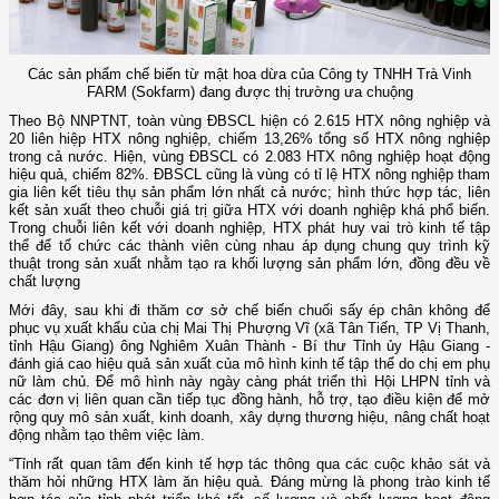
Các sản phẩm chế biến từ mật hoa dừa của Công ty TNHH Trà Vinh
FARM (Sokfarm) đang được thị trường ưa chuộng
Theo Bộ NNPTNT, toàn vùng ĐBSCL hiện có 2.615 HTX nông nghiệp và
20 liên hiệp HTX nông nghiệp, chiếm 13,26% tổng số HTX nông nghiệp
trong cả nước. Hiện, vùng ĐBSCL có 2.083 HTX nông nghiệp hoạt động
hiệu quả, chiếm 82%. ĐBSCL cũng là vùng có tỉ lệ HTX nông nghiệp tham
gia liên kết tiêu thụ sản phẩm lớn nhất cả nước; hình thức hợp tác, liên
kết sản xuất theo chuỗi giá trị giữa HTX với doanh nghiệp khá phổ biến.
Trong chuỗi liên kết với doanh nghiệp, HTX phát huy vai trò kinh tế tập
thể để tổ chức các thành viên cùng nhau áp dụng chung quy trình kỹ
thuật trong sản xuất nhằm tạo ra khối lượng sản phẩm lớn, đồng đều về
chất lượng
Mới đây, sau khi đi thăm cơ sở chế biến chuối sấy ép chân không để
phục vụ xuất khẩu của chị Mai Thị Phượng Vĩ (xã Tân Tiến, TP Vị Thanh,
tỉnh Hậu Giang) ông Nghiêm Xuân Thành - Bí thư Tỉnh ủy Hậu Giang -
đánh giá cao hiệu quả sản xuất của mô hình kinh tế tập thể do chị em phụ
nữ làm chủ. Để mô hình này ngày càng phát triển thì Hội LHPN tỉnh và
các đơn vị liên quan cần tiếp tục đồng hành, hỗ trợ, tạo điều kiện để mở
rộng quy mô sản xuất, kinh doanh, xây dựng thương hiệu, nâng chất hoạt
động nhằm tạo thêm việc làm.
“Tỉnh rất quan tâm đến kinh tế hợp tác thông qua các cuộc khảo sát và
thăm hỏi những HTX làm ăn hiệu quả. Đáng mừng là phong trào kinh tế