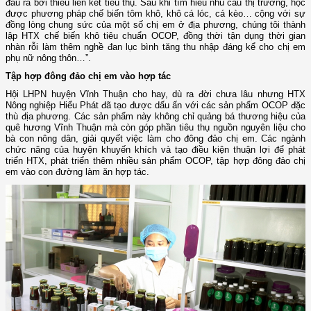
đầu ra bởi thiếu liên kết tiêu thụ. Sau khi tìm hiểu nhu cầu thị trường, học
được phương pháp chế biến tôm khô, khô cá lóc, cá kèo… cộng với sự
đồng lòng chung sức của một số chị em ở địa phương, chúng tôi thành
lập HTX chế biến khô tiêu chuẩn OCOP, đồng thời tận dụng thời gian
nhàn rỗi làm thêm nghề đan lục bình tăng thu nhập đáng kể cho chị em
phụ nữ nông thôn…”.
Tập hợp đông đảo chị em vào hợp tác
Hội LHPN huyện Vĩnh Thuận cho hay, dù ra đời chưa lâu nhưng HTX
Nông nghiệp Hiểu Phát đã tạo được dấu ấn với các sản phẩm OCOP đặc
thù địa phương. Các sản phẩm này không chỉ quảng bá thương hiệu của
quê hương Vĩnh Thuận mà còn góp phần tiêu thụ nguồn nguyên liệu cho
bà con nông dân, giải quyết việc làm cho đông đảo chị em. Các ngành
chức năng của huyện khuyến khích và tạo điều kiện thuận lợi để phát
triển HTX, phát triển thêm nhiều sản phẩm OCOP, tập hợp đông đảo chị
em vào con đường làm ăn hợp tác.