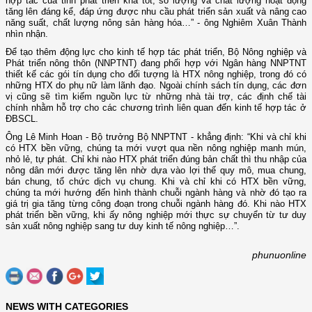
hợp tác của tỉnh phát triển khá tốt, số lượng và chất lượng hoạt động
tăng lên đáng kể, đáp ứng được nhu cầu phát triển sản xuất và nâng cao
năng suất, chất lượng nông sản hàng hóa…” - ông Nghiêm Xuân Thành
nhìn nhận.
Để tạo thêm động lực cho kinh tế hợp tác phát triển, Bộ Nông nghiệp và
Phát triển nông thôn (NNPTNT) đang phối hợp với Ngân hàng NNPTNT
thiết kế các gói tín dụng cho đối tượng là HTX nông nghiệp, trong đó có
những HTX do phụ nữ làm lãnh đạo. Ngoài chính sách tín dụng, các đơn
vị cũng sẽ tìm kiếm nguồn lực từ những nhà tài trợ, các định chế tài
chính nhằm hỗ trợ cho các chương trình liên quan đến kinh tế hợp tác ở
ĐBSCL.
Ông Lê Minh Hoan - Bộ trưởng Bộ NNPTNT - khẳng định: “Khi và chỉ khi
có HTX bền vững, chúng ta mới vượt qua nền nông nghiệp manh mún,
nhỏ lẻ, tự phát. Chỉ khi nào HTX phát triển đúng bản chất thì thu nhập của
nông dân mới được tăng lên nhờ dựa vào lợi thế quy mô, mua chung,
bán chung, tổ chức dịch vụ chung. Khi và chỉ khi có HTX bền vững,
chúng ta mới hướng đến hình thành chuỗi ngành hàng và nhờ đó tạo ra
giá trị gia tăng từng công đoạn trong chuỗi ngành hàng đó. Khi nào HTX
phát triển bền vững, khi ấy nông nghiệp mới thực sự chuyển từ tư duy
sản xuất nông nghiệp sang tư duy kinh tế nông nghiệp…”.
phunuonline
NEWS WITH CATEGORIES