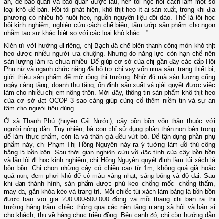
ăn, dễ bảo quản và bảo quản được lâu, nên tôi học hỏi cách làm một số
loại khô để bán. Rồi tôi phát hiện, khô thịt heo ít ai sản xuất, trong khi địa
phương có nhiều hộ nuôi heo, nguồn nguyên liệu dồi dào. Thế là tôi học
hỏi kinh nghiệm, nghiên cứu cách chế biến, tẩm ướp sản phẩm cho ngon
nhằm tạo sự khác biệt so với các loại khô khác…”.
Kiên trì với hướng đi riêng, chị Bạch đã chế biến thành công món khô thịt
heo được nhiều người ưa chuộng. Nhưng do năng lực còn hạn chế nên
sản lượng làm ra chưa nhiều. Để giúp cơ sở của chị gần đây các cấp Hội
Phụ nữ và ngành chức năng đã hỗ trợ chị vay vốn mua sắm trang thiết bị,
giới thiệu sản phẩm để mở rộng thị trường. Nhờ đó mà sản lượng cũng
ngày càng tăng, doanh thu tăng, ổn định sản xuất và giải quyết được việc
làm cho nhiều chị em nông thôn. Mới đây, thông tin sản phẩm khô thịt heo
của cơ sở đạt OCOP 3 sao càng giúp củng cố thêm niềm tin và sự an
tâm cho người tiêu dùng.
Ở xã Thạnh Phú (huyện Cái Nước), cây bồn bồn vốn thân thuộc với
người nông dân. Tuy nhiên, bà con chỉ sử dụng phần thân non bên trong
để làm thực phẩm, còn lá và thân già đều vứt bỏ. Để tận dụng phần phụ
phẩm này, chị Phạm Thị Hồng Nguyên nảy ra ý tưởng làm đồ thủ công
bằng lá bồn bồn. Sau thời gian nghiên cứu về đặc tính của cây bồn bồn
và lặn lội đi học kinh nghiệm, chị Hồng Nguyên quyết định làm túi xách lá
bồn bồn. Chị chọn những cây có chiều cao từ 1m, không quá già hoặc
quá non, đem phơi khô để có màu vàng nhạt, sáng bóng và độ dai. Sau
khi đan thành hình, sản phẩm được phủ keo chống mốc, chống thấm,
may da, gắn khóa kéo và trang trí. Mỗi chiếc túi xách làm bằng lá bồn bồn
được bán với giá 200.000-500.000 đồng và mỗi tháng chị bán ra thị
trường hàng trăm chiếc thông qua các nền tảng mạng xã hội và bán sỉ
cho khách, thu về hàng chục triệu đồng. Bên cạnh đó, chị còn hướng dẫn