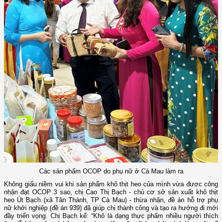
Các sản phẩm OCOP do phụ nữ ở Cà Mau làm ra
Không giấu niềm vui khi sản phẩm khô thịt heo của mình vừa được công
nhận đạt OCOP 3 sao, chị Cao Thị Bạch - chủ cơ sở sản xuất khô thịt
heo Út Bạch (xã Tân Thành, TP Cà Mau) - thừa nhận, đề án hỗ trợ phụ
nữ khởi nghiệp (đề án 939) đã giúp chị thành công và tạo ra hướng đi mới
đầy triển vọng. Chị Bạch kể: “Khô là dạng thực phẩm nhiều người thích