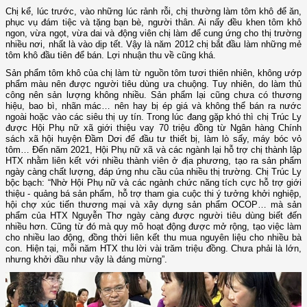
Chị kể, lúc trước, vào những lúc rảnh rỗi, chị thường làm tôm khô để ăn,
phục vụ đám tiệc và tặng bạn bè, người thân. Ai nấy đều khen tôm khô
ngon, vừa ngọt, vừa dai và động viên chị làm để cung ứng cho thị trường
nhiều nơi, nhất là vào dịp tết. Vậy là năm 2012 chị bắt đầu làm những mẻ
tôm khô đầu tiên để bán. Lợi nhuận thu về cũng khá.
Sản phẩm tôm khô của chị làm từ nguồn tôm tươi thiên nhiên, không ướp
phẩm màu nên được người tiêu dùng ưa chuộng. Tuy nhiên, do làm thủ
công nên sản lượng không nhiều. Sản phẩm lại cũng chưa có thương
hiệu, bao bì, nhãn mác… nên hay bị ép giá và không thể bán ra nước
ngoài hoặc vào các siêu thị uy tín. Trong lúc đang gặp khó thì chị Trúc Ly
được Hội Phụ nữ xã giới thiệu vay 70 triệu đồng từ Ngân hàng Chính
sách xã hội huyện Đầm Dơi để đầu tư thiết bị, làm lò sấy, máy bóc vỏ
tôm… Đến năm 2021, Hội Phụ nữ xã và các ngành lại hỗ trợ chị thành lập
HTX nhằm liên kết với nhiều thành viên ở địa phương, tạo ra sản phẩm
ngày càng chất lượng, đáp ứng nhu cầu của nhiều thị trường. Chị Trúc Ly
bộc bạch: “Nhờ Hội Phụ nữ và các ngành chức năng tích cực hỗ trợ giới
thiệu - quảng bá sản phẩm, hỗ trợ tham gia cuộc thi ý tưởng khởi nghiệp,
hội chợ xúc tiến thương mại và xây dựng sản phẩm OCOP… mà sản
phẩm của HTX Nguyễn Thơ ngày càng được người tiêu dùng biết đến
nhiều hơn. Cũng từ đó mà quy mô hoạt động được mở rộng, tạo việc làm
cho nhiều lao động, đồng thời liên kết thu mua nguyên liệu cho nhiều bà
con. Hiện tại, mỗi năm HTX thu lời vài trăm triệu đồng. Chưa phải là lớn,
nhưng khởi đầu như vậy là đáng mừng”.