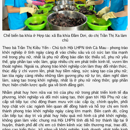
Chế biến ba khía ở Hợp tác xã Ba khía Đầm Dơi, do chị Trần Thị Xa làm
chủ
Theo bà Trần Thị Kiều Yến - Chủ tịch Hội LHPN tỉnh Cà Mau - phong trào
khởi nghiệp ở tỉnh ngày càng đi vào chiều sâu và có sức lan tỏa mạnh
mẽ trong phụ nữ, nhất là phụ nữ đồng bào dân tộc thiểu số, phụ nữ yếu
thế, góp phần tạo việc làm, giúp nhiều chị em phát triển kinh tế, vươn lên
thoát nghèo. Ngoài ra, phong trào khởi nghiệp còn làm thay đổi nhận thức,
thúc đẩy ý chí vươn lên, phát huy tiềm năng, sức sáng tạo của phụ nữ;
lan tỏa ngày càng nhiều những tấm gương phụ nữ tự tin, dám nghĩ dám
làm, sáng tạo trong khởi nghiệp, nhất là ở phụ nữ nông thôn; góp phần
thực hiện chiến lược quốc gia về bình đẳng giới.
Nhằm phát huy hơn nữa vai trò của phụ nữ trong phát triển kinh tế địa
phương, khởi nghiệp và đổi mới sáng tạo, thời gian tới Hội Phụ nữ các
cấp sẽ tiếp tục chủ động tham mưu với các cấp ủy, chính quyền, phối
hợp chặt với các ngành liên quan để đồng hành và hỗ trợ chị em hình
thành phong trào khởi nghiệp ngày càng lớn mạnh. Bên cạnh đó, cũng
cần tiếp tục duy trì và phát huy hiệu quả mô hình cà phê khởi nghiệp,
không gian làm việc chung mà Hội LHPN tỉnh đã hỗ trợ thành lập tại 9
huyện, thành phố để chị em có thêm kênh xúc tiến thương mại, trao đổi,
nâng cao kiến thức, kỹ năng về khởi nghiệp, kinh doanh, phát triển kinh