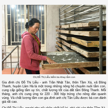
Chị Đỗ Thị Liễu kiểm tra khay tằm con
Gia đình chị Đỗ Thị Liễu - anh Trần Nhật Tân, thôn Tầm Xá, xã Đông
Thanh, huyện Lâm Hà là một trong những nông hộ chuyên nuôi tằm con,
cung cấp giống tằm uy tín, chất lượng tốt của đất tằm Đông Thanh. Mỗi
tháng, anh chị cung ứng từ 220 - 300 hộp trứng cho nông dân quanh
vùng. Và chất lượng tằm con gia đình anh chị Tân Liễu được bà con đánh
giá rất cao.
Chị Đỗ Thị Liễu, người phụ nữ chân chất kể lại, nhà chị vào thôn Tầm Xá,