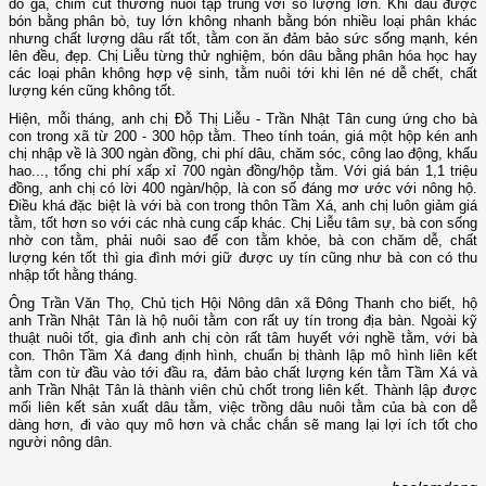
do gà, chim cút thường nuôi tập trung với số lượng lớn. Khi dâu được
bón bằng phân bò, tuy lớn không nhanh bằng bón nhiều loại phân khác
nhưng chất lượng dâu rất tốt, tằm con ăn đảm bảo sức sống mạnh, kén
lên đều, đẹp. Chị Liễu từng thử nghiệm, bón dâu bằng phân hóa học hay
các loại phân không hợp vệ sinh, tằm nuôi tới khi lên né dễ chết, chất
lượng kén cũng không tốt.
Hiện, mỗi tháng, anh chị Đỗ Thị Liễu - Trần Nhật Tân cung ứng cho bà
con trong xã từ 200 - 300 hộp tằm. Theo tính toán, giá một hộp kén anh
chị nhập về là 300 ngàn đồng, chi phí dâu, chăm sóc, công lao động, khấu
hao..., tổng chi phí xấp xỉ 700 ngàn đồng/hộp tằm. Với giá bán 1,1 triệu
đồng, anh chị có lời 400 ngàn/hộp, là con số đáng mơ ước với nông hộ.
Điều khá đặc biệt là với bà con trong thôn Tầm Xá, anh chị luôn giảm giá
tằm, tốt hơn so với các nhà cung cấp khác. Chị Liễu tâm sự, bà con sống
nhờ con tằm, phải nuôi sao để con tằm khỏe, bà con chăm dễ, chất
lượng kén tốt thì gia đình mới giữ được uy tín cũng như bà con có thu
nhập tốt hằng tháng.
Ông Trần Văn Thọ, Chủ tịch Hội Nông dân xã Đông Thanh cho biết, hộ
anh Trần Nhật Tân là hộ nuôi tằm con rất uy tín trong địa bàn. Ngoài kỹ
thuật nuôi tốt, gia đình anh chị còn rất tâm huyết với nghề tằm, với bà
con. Thôn Tầm Xá đang định hình, chuẩn bị thành lập mô hình liên kết
tằm con từ đầu vào tới đầu ra, đảm bảo chất lượng kén tằm Tầm Xá và
anh Trần Nhật Tân là thành viên chủ chốt trong liên kết. Thành lập được
mối liên kết sản xuất dâu tằm, việc trồng dâu nuôi tằm của bà con dễ
dàng hơn, đi vào quy mô hơn và chắc chắn sẽ mang lại lợi ích tốt cho
người nông dân.