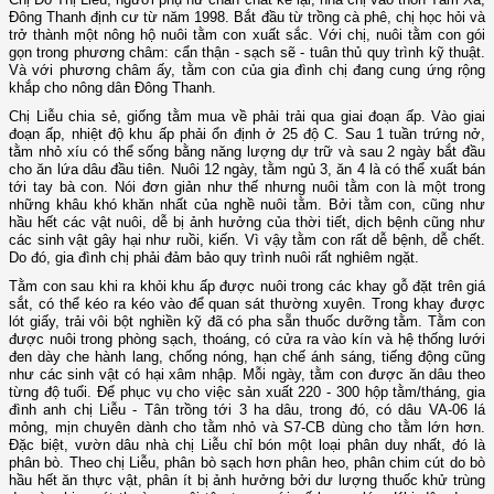
Đông Thanh định cư từ năm 1998. Bắt đầu từ trồng cà phê, chị học hỏi và
trở thành một nông hộ nuôi tằm con xuất sắc. Với chị, nuôi tằm con gói
gọn trong phương châm: cẩn thận - sạch sẽ - tuân thủ quy trình kỹ thuật.
Và với phương châm ấy, tằm con của gia đình chị đang cung ứng rộng
khắp cho nông dân Đông Thanh.
Chị Liễu chia sẻ, giống tằm mua về phải trải qua giai đoạn ấp. Vào giai
đoạn ấp, nhiệt độ khu ấp phải ổn định ở 25 độ C. Sau 1 tuần trứng nở,
tằm nhỏ xíu có thể sống bằng năng lượng dự trữ và sau 2 ngày bắt đầu
cho ăn lứa dâu đầu tiên. Nuôi 12 ngày, tằm ngủ 3, ăn 4 là có thể xuất bán
tới tay bà con. Nói đơn giản như thế nhưng nuôi tằm con là một trong
những khâu khó khăn nhất của nghề nuôi tằm. Bởi tằm con, cũng như
hầu hết các vật nuôi, dễ bị ảnh hưởng của thời tiết, dịch bệnh cũng như
các sinh vật gây hại như ruồi, kiến. Vì vậy tằm con rất dễ bệnh, dễ chết.
Do đó, gia đình chị phải đảm bảo quy trình nuôi rất nghiêm ngặt.
Tằm con sau khi ra khỏi khu ấp được nuôi trong các khay gỗ đặt trên giá
sắt, có thể kéo ra kéo vào để quan sát thường xuyên. Trong khay được
lót giấy, trải vôi bột nghiền kỹ đã có pha sẵn thuốc dưỡng tằm. Tằm con
được nuôi trong phòng sạch, thoáng, có cửa ra vào kín và hệ thống lưới
đen dày che hành lang, chống nóng, hạn chế ánh sáng, tiếng động cũng
như các sinh vật có hại xâm nhập. Mỗi ngày, tằm con được ăn dâu theo
từng độ tuổi. Để phục vụ cho việc sản xuất 220 - 300 hộp tằm/tháng, gia
đình anh chị Liễu - Tân trồng tới 3 ha dâu, trong đó, có dâu VA-06 lá
mỏng, mịn chuyên dành cho tằm nhỏ và S7-CB dùng cho tằm lớn hơn.
Đặc biệt, vườn dâu nhà chị Liễu chỉ bón một loại phân duy nhất, đó là
phân bò. Theo chị Liễu, phân bò sạch hơn phân heo, phân chim cút do bò
hầu hết ăn thực vật, phân ít bị ảnh hưởng bởi dư lượng thuốc khử trùng