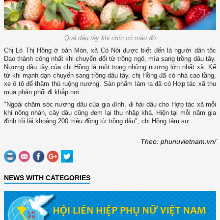
Quả dâu tây khi chín có màu đỏ
Chị Lò Thị Hồng ở bản Mòn, xã Cò Nòi được biết đến là người dân tộc
Dao thành công nhất khi chuyển đổi từ trồng ngô, mía sang trồng dâu tây.
Nương dâu tây của chị Hồng là một trong những nương lớn nhất xã. Kể
từ khi mạnh dạn chuyển sang trồng dâu tây, chị Hồng đã có nhà cao tầng,
xe ô tô để thăm thú ruộng nương. Sản phẩm làm ra đã có Hợp tác xã thu
mua phân phối đi khắp nơi.
"Ngoài chăm sóc nương dâu của gia đình, đi hái dâu cho Hợp tác xã mỗi
khi nông nhàn, cây dâu cũng đem lại thu nhập khá. Hiện tại mỗi năm gia
đình tôi lãi khoảng 200 triệu đồng từ trồng dâu", chị Hồng tâm sự.
Theo: phunuvietnam.vn/
NEWS WITH CATEGORIES