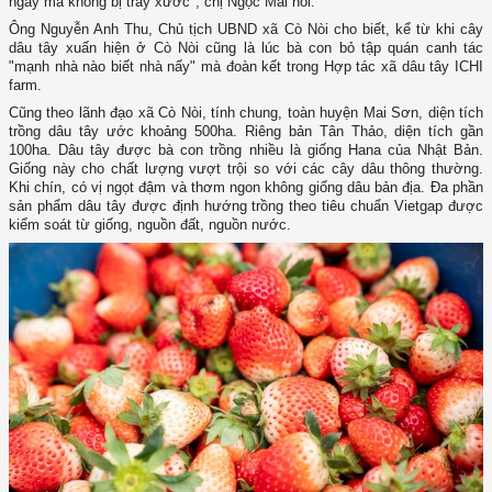
ngày mà không bị trầy xước", chị Ngọc Mai nói.
Ông Nguyễn Anh Thu, Chủ tịch UBND xã Cò Nòi cho biết, kể từ khi cây
dâu tây xuấn hiện ở Cò Nòi cũng là lúc bà con bỏ tập quán canh tác
"mạnh nhà nào biết nhà nấy" mà đoàn kết trong Hợp tác xã dâu tây ICHI
farm.
Cũng theo lãnh đạo xã Cò Nòi, tính chung, toàn huyện Mai Sơn, diện tích
trồng dâu tây ước khoảng 500ha. Riêng bản Tân Thảo, diện tích gần
100ha. Dâu tây được bà con trồng nhiều là giống Hana của Nhật Bản.
Giống này cho chất lượng vượt trội so với các cây dâu thông thường.
Khi chín, có vị ngọt đậm và thơm ngon không giống dâu bản địa. Đa phần
sản phẩm dâu tây được định hướng trồng theo tiêu chuẩn Vietgap được
kiểm soát từ giống, nguồn đất, nguồn nước.