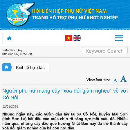
Skip to Content
Saturday, Day
08/08/2026
,
18:51:39
Kinh tế hợp tác
View font size
Người phụ nữ mang cây “xóa đói giảm nghèo” về với
Cò Nòi
12/01/2024
Những ngày này, các vườn dâu tây tại xã Cò Nòi, huyện Mai Sơn
(tỉnh Sơn La) bắt đầu vào mùa chín rộ sáng rực một màu đỏ. Nhiều
năm qua, những cây dâu quê hương Nhật Bản này đã trở thành cây
xoá đói giảm nghèo của bà con nơi đây.