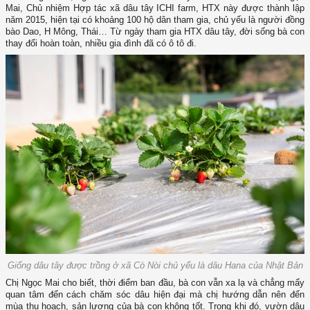
Mai, Chủ nhiệm Hợp tác xã dâu tây ICHI farm, HTX này được thành lập
năm 2015, hiện tại có khoảng 100 hộ dân tham gia, chủ yếu là người đồng
bào Dao, H Mông, Thái… Từ ngày tham gia HTX dâu tây, đời sống bà con
thay đổi hoàn toàn, nhiều gia đình đã có ô tô đi.
Giống dâu tây được trồng ở xã Cò Nòi chủ yếu là dâu Hana của Nhật Bản
Chị Ngọc Mai cho biết, thời điểm ban đầu, bà con vẫn xa lạ và chẳng mấy
quan tâm đến cách chăm sóc dâu hiện đại mà chị hướng dẫn nên đến
mùa thu hoạch, sản lượng của bà con không tốt. Trong khi đó, vườn dâu