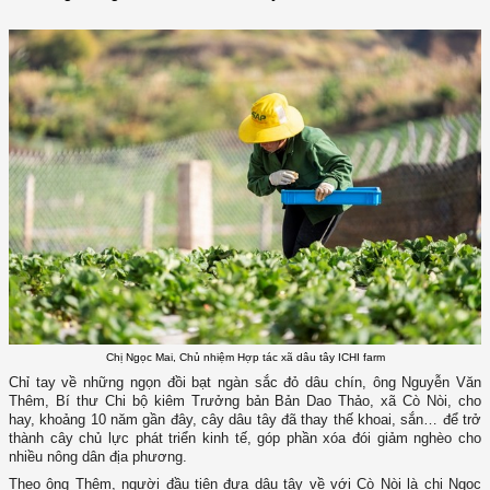
Chị Ngọc Mai, Chủ nhiệm Hợp tác xã dâu tây ICHI farm
Chỉ tay về những ngọn đồi bạt ngàn sắc đỏ dâu chín, ông Nguyễn Văn
Thêm, Bí thư Chi bộ kiêm Trưởng bản Bản Dao Thảo, xã Cò Nòi, cho
hay, khoảng 10 năm gần đây, cây dâu tây đã thay thế khoai, sắn… để trở
thành cây chủ lực phát triển kinh tế, góp phần xóa đói giảm nghèo cho
nhiều nông dân địa phương.
Theo ông Thêm, người đầu tiên đưa dâu tây về với Cò Nòi là chị Ngọc