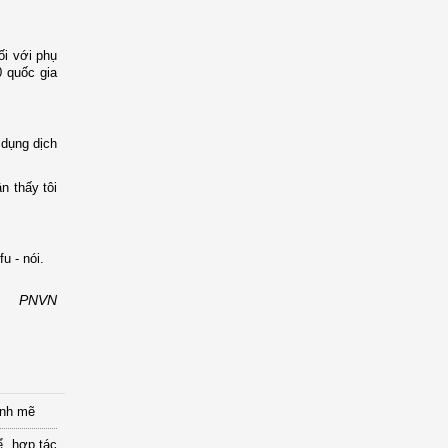
ối với phụ
 quốc gia
dụng dịch
n thấy tôi
u - nói.
PNVN
ạnh mẽ
ể, hợp tác