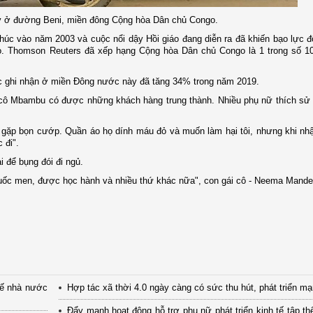
 ở đường Beni, miền đông Cộng hòa Dân chủ Congo.
húc vào năm 2003 và cuộc nổi dậy Hồi giáo đang diễn ra đã khiến bạo lực đ
. Thomson Reuters đã xếp hạng Cộng hòa Dân chủ Congo là 1 trong số 10
c ghi nhận ở miền Đông nước này đã tăng 34% trong năm 2019.
cô Mbambu có được những khách hàng trung thành. Nhiều phụ nữ thích sử 
ì gặp bọn cướp. Quần áo họ dính máu đỏ và muốn làm hại tôi, nhưng khi nhậ
 đi".
 để bụng đói đi ngủ.
uốc men, được học hành và nhiều thứ khác nữa", con gái cô - Neema Mandef
tế nhà nước
Hợp tác xã thời 4.0 ngày càng có sức thu hút, phát triển m
Đẩy mạnh hoạt động hỗ trợ phụ nữ phát triển kinh tế tập th