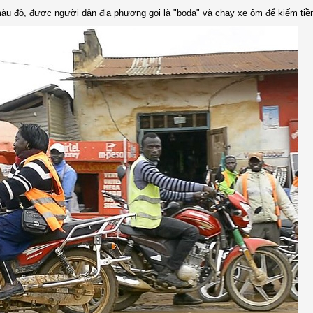
àu đỏ, được người dân địa phương gọi là "boda" và chạy xe ôm để kiếm tiề