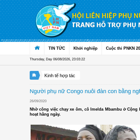
Skip to Content
TIN TỨC
Khởi nghiệp
Cuộc thi PNKN 2
Thursday, Day 06/08/2026
,
23:03:22
Kinh tế hợp tác
Người phụ nữ Congo nuôi đàn con bằng ng
26/09/2020
Nhờ công việc chạy xe ôm, cô Imelda Mbambu ở Cộng hòa
hoạt hằng ngày.