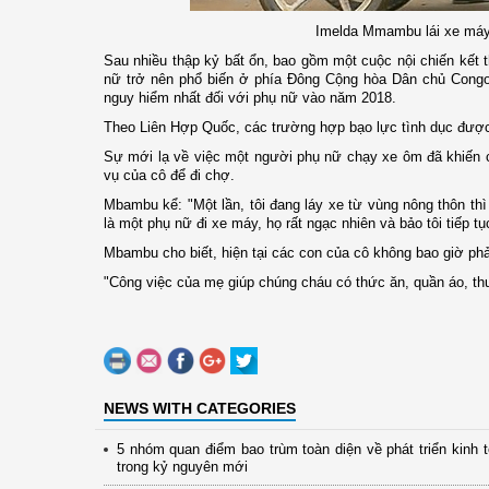
Imelda Mmambu lái xe máy
Sau nhiều thập kỷ bất ổn, bao gồm một cuộc nội chiến kết t
nữ trở nên phổ biến ở phía Đông Cộng hòa Dân chủ Congo
nguy hiểm nhất đối với phụ nữ vào năm 2018.
Theo Liên Hợp Quốc, các trường hợp bạo lực tình dục đượ
Sự mới lạ về việc một người phụ nữ chạy xe ôm đã khiến 
vụ của cô để đi chợ.
Mbambu kể: "Một lần, tôi đang láy xe từ vùng nông thôn th
là một phụ nữ đi xe máy, họ rất ngạc nhiên và bảo tôi tiếp tục
Mbambu cho biết, hiện tại các con của cô không bao giờ phải
"Công việc của mẹ giúp chúng cháu có thức ăn, quần áo, th
NEWS WITH CATEGORIES
5 nhóm quan điểm bao trùm toàn diện về phát triển kinh 
trong kỷ nguyên mới