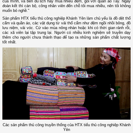
của mình, và bên du lịch hay mua nhiều đệm, gối với quần áo Tày. Ngày
đoàn kết thì cán bộ, công nhân viên đến chỗ tôi mua nhiều, nên tôi không
muốn bỏ nghề."
Sản phẩm HTX tiểu thủ công nghiệp Khánh Yên làm chủ yếu là đồ dệt thổ
cẩm và quần áo, các vật dụng từ vải thổ cẩm như đệm ngồi nhồi bông, đồ
lưu niệm, vải vóc. Cứ vào mùa nông nhàn hoặc khi có thời gian rảnh rỗi,
các xã viên lại tập trung lại. Người có nhiều kinh nghiệm sẽ truyền dạy
thêm cho người chưa thành thạo để tạo ra những sản phẩm chất lượng
tốt nhất.
Các sản phẩm thủ công truyền thống của HTX tiểu thủ công nghiệp Khánh
Yên