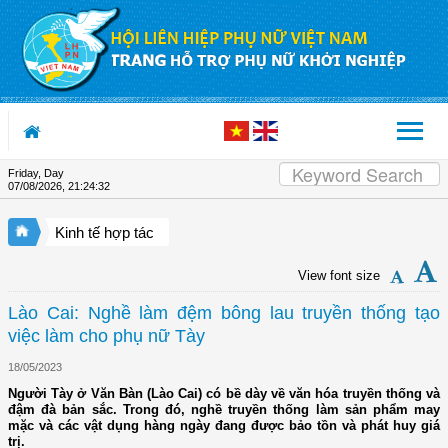
Skip to Content
Friday, Day
07/08/2026
,
21:24:33
Kinh tế hợp tác
View font size
Lào Cai: Nghề làm đệm bông lau truyền thống tạo
việc làm cho phụ nữ Tày
18/05/2023
Người Tày ở Văn Bàn (Lào Cai) có bề dày về văn hóa truyền thống và
đậm đà bản sắc. Trong đó, nghề truyền thống làm sản phẩm may
mặc và các vật dụng hàng ngày đang được bảo tồn và phát huy giá
trị.