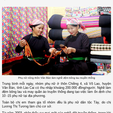
Phụ nữ nông thôn Văn Bàn làm nghề đệm bông lau truyền thống
Trung bình mỗi ngày, nhóm phụ nữ ở thôn Chiềng 4, xã Võ Lao, huyện
Văn Bàn, tỉnh Lào Cai có thu nhập khoảng 200.000 đồng/người. Nghề làm
đệm bông lau và may quần áo truyền thống đang tạo việc làm ổn định cho
10 -15 phụ nữ tại địa phương.
Toàn bộ chị em tham gia tổ nhóm đều là phụ nữ dân tộc Tày, do chị
Lương Thị Tương làm chủ cơ sở.
Từ năm 2003, nhận thấy sự mai một của nghề dệt truyền thống, trong khi