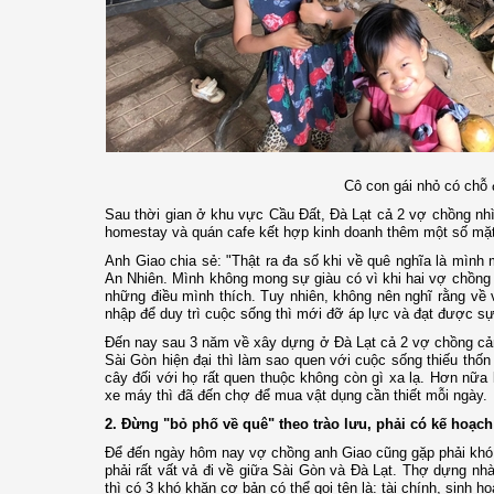
Cô con gái nhỏ có chỗ 
Sau thời gian ở khu vực Cầu Đất, Đà Lạt cả 2 vợ chồng nhìn
homestay và quán cafe kết hợp kinh doanh thêm một số mặt
Anh Giao chia sẻ: "Thật ra đa số khi về quê nghĩa là mình 
An Nhiên. Mình không mong sự giàu có vì khi hai vợ chồng
những điều mình thích. Tuy nhiên, không nên nghĩ rằng về v
nhập để duy trì cuộc sống thì mới đỡ áp lực và đạt được 
Đến nay sau 3 năm về xây dựng ở Đà Lạt cả 2 vợ chồng cả
Sài Gòn hiện đại thì làm sao quen với cuộc sống thiếu thốn
cây đối với họ rất quen thuộc không còn gì xa lạ. Hơn nữa
xe máy thì đã đến chợ để mua vật dụng cần thiết mỗi ngày.
2. Đừng "bỏ phố về quê" theo trào lưu, phải có kế hoạch
Để đến ngày hôm nay vợ chồng anh Giao cũng gặp phải khó k
phải rất vất vả đi về giữa Sài Gòn và Đà Lạt. Thợ dựng nhà
thì có 3 khó khăn cơ bản có thể gọi tên là: tài chính, sinh h