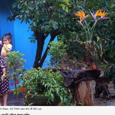
h Giao, chị Trinh sau khi về Đà Lạt.
en suối như mơ ước