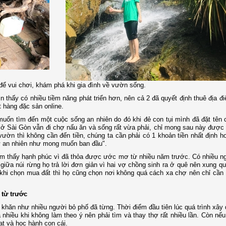
để vui chơi, khám phá khi gia đình về vườn sống.
 thấy có nhiều tiềm năng phát triển hơn, nên cả 2 đã quyết định thuê địa 
 hàng đặc sản online.
muốn tìm đến một cuộc sống an nhiên do đó khi đẻ con tụi mình đã đặt tên 
 ở Sài Gòn vẫn đi chợ nấu ăn và sống rất vừa phải, chỉ mong sau này được
ườn thì không cần đến tiền, chúng ta cần phải có 1 khoản tiền nhất định h
sự an nhiên như mong muốn ban đầu".
m thấy hạnh phúc vì đã thỏa được ước mơ từ nhiều năm trước. Có nhiều ng
 giữa núi rừng họ trả lời đơn giản vì hai vợ chồng sinh ra ở quê nên xung 
 khi chọn mua đất thì họ cũng chọn nơi không quá cách xa chợ nên chỉ cần 
 từ trước
hăn như nhiều người bỏ phố đã từng. Thời điểm đầu tiên lúc quá trình xây
 nhiều khi không làm theo ý nên phải tìm và thay thợ rất nhiều lần. Còn nếu
oạt và học hành con cái.