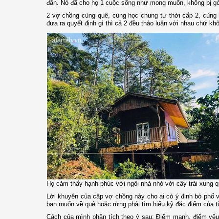
đắn. Nó đã cho họ 1 cuộc sống như mong muốn, không bị gò
2 vợ chồng cùng quê, cùng học chung từ thời cấp 2, cùng l
đưa ra quyết định gì thì cả 2 đều thảo luận với nhau chứ khô
Họ cảm thấy hạnh phúc với ngôi nhà nhỏ với cây trái xung qu
Lời khuyên của cặp vợ chồng này cho ai có ý định bỏ phố về
bạn muốn về quê hoặc rừng phải tìm hiểu kỹ đặc điểm của t
Cách của mình phân tích theo ý sau: Điểm mạnh, điểm yếu, t