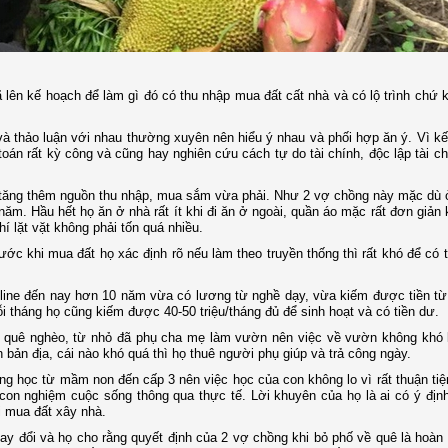
đã lên kế hoạch để làm gì đó có thu nhập mua đất cất nhà và có lộ trình chứ 
và thảo luận với nhau thường xuyên nên hiểu ý nhau và phối hợp ăn ý. Vì k
toán rất kỳ công và cũng hay nghiên cứu cách tự do tài chính, độc lập tài c
gia tăng thêm nguồn thu nhập, mua sắm vừa phải. Như 2 vợ chồng này mặc dù
năm. Hầu hết họ ăn ở nhà rất ít khi đi ăn ở ngoài, quần áo mặc rất đơn giản
í lặt vặt không phải tốn quá nhiều.
ớc khi mua đất họ xác định rõ nếu làm theo truyền thống thì rất khó để có 
online đến nay hơn 10 năm vừa có lương từ nghề dạy, vừa kiếm được tiền t
 tháng họ cũng kiếm được 40-50 triệu/tháng đủ để sinh hoạt và có tiền dư.
ng quê nghèo, từ nhỏ đã phụ cha mẹ làm vườn nên việc về vườn không khó 
ản địa, cái nào khó quá thì họ thuê người phụ giúp và trả công ngày.
ng học từ mầm non đến cấp 3 nên việc học của con không lo vì rất thuận tiện
con nghiệm cuộc sống thông qua thực tế. Lời khuyên của họ là ai có ý đị
i mua đất xây nhà.
ay đổi và họ cho rằng quyết định của 2 vợ chồng khi bỏ phố về quê là hoàn