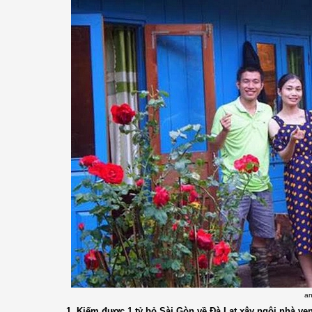
an
1. Kiếm được 1 tỷ bỏ Sài Gòn về Đà Lạt xây ngôi nhà v