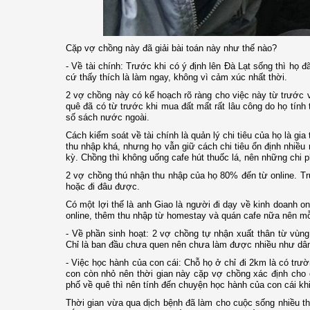
Cặp vợ chồng này đã giải bài toán này như thế nào?
- Về tài chính: Trước khi có ý định lên Đà Lạt sống thì họ 
cứ thấy thích là làm ngay, không vì cảm xúc nhất thời.
2 vợ chồng này có kế hoạch rõ ràng cho việc này từ trước 
quê đã có từ trước khi mua đất mất rất lâu công do họ tính 
số sách nước ngoài.
Cách kiểm soát về tài chính là quản lý chi tiêu của họ là 
thu nhập khá, nhưng họ vẫn giữ cách chi tiêu ổn định nhiều 
kỳ. Chồng thì không uống cafe hút thuốc lá, nên những chi ph
2 vợ chồng thú nhận thu nhập của họ 80% đến từ online. Trư
hoặc đi đâu được.
Có một lợi thế là anh Giao là người đi dạy về kinh doanh 
online, thêm thu nhập từ homestay và quán cafe nữa nên mỗi
- Về phần sinh hoạt: 2 vợ chồng tự nhận xuất thân từ vù
Chỉ là ban đầu chưa quen nên chưa làm được nhiều như dân b
- Việc học hành của con cái: Chỗ họ ở chỉ đi 2km là có trườ
con còn nhỏ nên thời gian này cặp vợ chồng xác định cho 
phố về quê thì nên tính đến chuyện học hành của con cái kh
Thời gian vừa qua dịch bệnh đã làm cho cuộc sống nhiều th