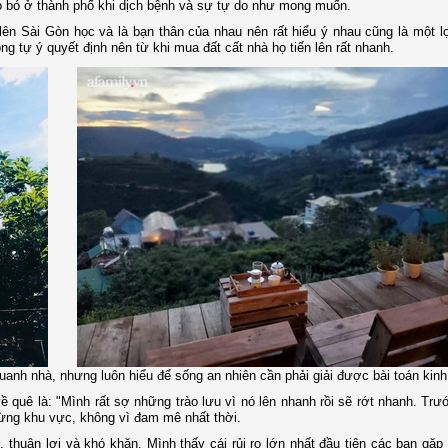
 bó ở thành phố khi dịch bệnh và sự tự do như mong muốn.
ên Sài Gòn học và là bạn thân của nhau nên rất hiểu ý nhau cũng là một lợ
ng tự ý quyết định nên từ khi mua đất cất nhà họ tiến lên rất nhanh.
anh nhà, nhưng luôn hiểu để sống an nhiên cần phải giải được bài toán kinh
 quê là: "Mình rất sợ những trào lưu vì nó lên nhanh rồi sẽ rớt nhanh. Trư
ừng khu vực, không vì đam mê nhất thời.
huận lợi và khó khăn. Mình thấy cái rủi ro lớn nhất đầu tiên các bạn gặp p