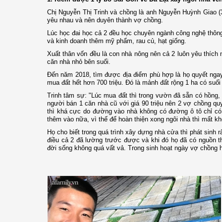
Chị Nguyễn Thị Trinh và chồng là anh Nguyễn Huỳnh Giao (3
yêu nhau và nên duyên thành vợ chồng.
Lúc học đai học cả 2 đều học chuyên ngành công nghệ thông 
và kinh doanh thêm mỹ phẩm, rau củ, hạt giống.
Xuất thân vốn đều là con nhà nông nên cả 2 luôn yêu thích
căn nhà nhỏ bên suối.
Đến năm 2018, tìm được địa điểm phù hợp là họ quyết ngay 
mua đất hết hơn 700 triệu. Đó là mảnh đất rộng 1 ha có su
Trinh tâm sự: "Lúc mua đất thì trong vườn đã sẵn có hồng, 
người bán 1 căn nhà cũ với giá 90 triệu nên 2 vợ chồng qu
thì khá cực do đường vào nhà không có đường ô tô chỉ có t
thêm vào nữa, vì thế để hoàn thiện xong ngôi nhà thì mất kh
Họ cho biết trong quá trình xây dựng nhà cửa thì phát sinh
điều cả 2 đã lường trước được và khi đó họ đã có nguồn t
đời sống không quá vất vả. Trong sinh hoạt ngày vợ chồng 