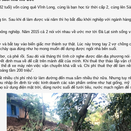
2 tuổi) vốn cùng quê Vĩnh Long, cùng là bạn học từ thời cấp 2, cùng lên S
tin. Sau khi đi làm được vài năm thì họ bắt đầu khởi nghiệp với ngành hàng
 nông nghiệp. Năm 2015 cả 2 nói với nhau về ước mơ tới Đà Lạt sinh sống 
và bắt tay vào biến giấc mơ thành sự thật. Lúc này trong tay 2 vợ chồng c
ối chảy qua đúng như họ mong muốn để dựng được ngôi nhà bên suối.
bơ, cà phê rồi. Sau đó vài tháng thì tình cờ nghe được dân địa phương nói
yết định mua về để cất trên mảnh đất của mình. Khi thuê thợ tháo lắp vận 
hể đi xe máy nên việc vận chuyển khá vất vả. Chi phí thuê thợ để làm nền
oảng tầm 200 triệu".
 rất nhiều chi phí nhỏ từ làm đường đến mua sắm nhiều thứ nữa. Nhưng tuy nh
hu nhập ổn định từ việc kinh doanh các sản phẩm online như hạt giống, m
họ sử dụng điện mặt trời, dùng nước suối để tưới tiêu, nước mạch ngầm để s