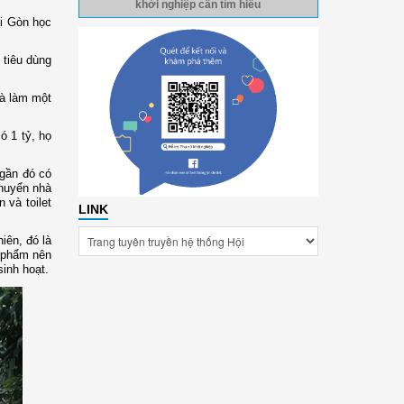
khởi nghiệp cần tìm hiểu
ài Gòn học
 tiêu dùng
và làm một
ó 1 tỷ, họ
 gần đó có
chuyển nhà
 và toilet
LINK
iên, đó là
ỹ phẩm nên
inh hoạt.