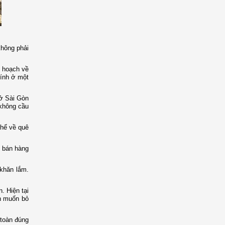
không phải
ế hoạch về
hính ở một
 ở Sài Gòn
 không cầu
thể về quê
ừ bán hàng
khăn lắm.
. Hiện tại
nh muốn bỏ
 toàn đúng