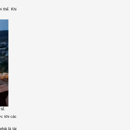
i thế. Khi
 tế.
ớc khi các
hải là tài