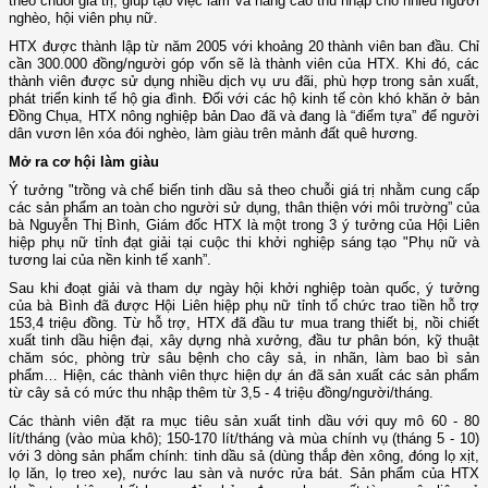
theo chuỗi giá trị, giúp tạo việc làm và nâng cao thu nhập cho nhiều người
nghèo, hội viên phụ nữ.
HTX được thành lập từ năm 2005 với khoảng 20 thành viên ban đầu. Chỉ
cần 300.000 đồng/người góp vốn sẽ là thành viên của HTX. Khi đó, các
thành viên được sử dụng nhiều dịch vụ ưu đãi, phù hợp trong sản xuất,
phát triển kinh tế hộ gia đình. Đối với các hộ kinh tế còn khó khăn ở bản
Đồng Chụa, HTX nông nghiệp bản Dao đã và đang là “điểm tựa” để người
dân vươn lên xóa đói nghèo, làm giàu trên mảnh đất quê hương.
Mở ra cơ hội làm giàu
Ý tưởng "trồng và chế biến tinh dầu sả theo chuỗi giá trị nhằm cung cấp
các sản phẩm an toàn cho người sử dụng, thân thiện với môi trường” của
bà Nguyễn Thị Bình, Giám đốc HTX là một trong 3 ý tưởng của Hội Liên
hiệp phụ nữ tỉnh đạt giải tại cuộc thi khởi nghiệp sáng tạo "Phụ nữ và
tương lai của nền kinh tế xanh”.
Sau khi đoạt giải và tham dự ngày hội khởi nghiệp toàn quốc, ý tưởng
của bà Bình đã được Hội Liên hiệp phụ nữ tỉnh tổ chức trao tiền hỗ trợ
153,4 triệu đồng. Từ hỗ trợ, HTX đã đầu tư mua trang thiết bị, nồi chiết
xuất tinh dầu hiện đại, xây dựng nhà xưởng, đầu tư phân bón, kỹ thuật
chăm sóc, phòng trừ sâu bệnh cho cây sả, in nhãn, làm bao bì sản
phẩm… Hiện, các thành viên thực hiện dự án đã sản xuất các sản phẩm
từ cây sả có mức thu nhập thêm từ 3,5 - 4 triệu đồng/người/tháng.
Các thành viên đặt ra mục tiêu sản xuất tinh dầu với quy mô 60 - 80
lít/tháng (vào mùa khô); 150-170 lít/tháng và mùa chính vụ (tháng 5 - 10)
với 3 dòng sản phẩm chính: tinh dầu sả (dùng thắp đèn xông, đóng lọ xịt,
lọ lăn, lọ treo xe), nước lau sàn và nước rửa bát. Sản phẩm của HTX