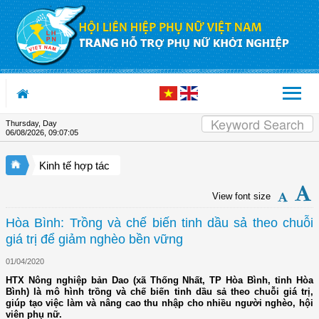
Skip to Content
Thursday, Day
06/08/2026
,
09:07:06
Kinh tế hợp tác
View font size
Hòa Bình: Trồng và chế biến tinh dầu sả theo chuỗi
giá trị để giảm nghèo bền vững
01/04/2020
HTX Nông nghiệp bản Dao (xã Thống Nhất, TP Hòa Bình, tỉnh Hòa
Bình) là mô hình trồng và chế biến tinh dầu sả theo chuỗi giá trị,
giúp tạo việc làm và nâng cao thu nhập cho nhiều người nghèo, hội
viên phụ nữ.