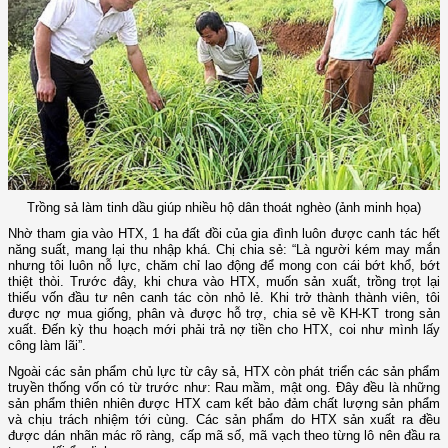
Trồng sả làm tinh dầu giúp nhiều hộ dân thoát nghèo (ảnh minh họa)
Nhờ tham gia vào HTX, 1 ha đất đồi của gia đình luôn được canh tác hết
năng suất, mang lại thu nhập khá. Chị chia sẻ: “Là người kém may mắn
nhưng tôi luôn nỗ lực, chăm chỉ lao động để mong con cái bớt khổ, bớt
thiệt thòi. Trước đây, khi chưa vào HTX, muốn sản xuất, trồng trọt lại
thiếu vốn đầu tư nên canh tác còn nhỏ lẻ. Khi trở thành thành viên, tôi
được nợ mua giống, phân và được hỗ trợ, chia sẻ về KH-KT trong sản
xuất. Đến kỳ thu hoạch mới phải trả nợ tiền cho HTX, coi như mình lấy
công làm lãi”.
Ngoài các sản phẩm chủ lực từ cây sả, HTX còn phát triển các sản phẩm
truyền thống vốn có từ trước như: Rau mầm, mật ong. Đây đều là những
sản phẩm thiên nhiên được HTX cam kết bảo đảm chất lượng sản phẩm
và chịu trách nhiệm tới cùng. Các sản phẩm do HTX sản xuất ra đều
được dán nhãn mác rõ ràng, cấp mã số, mã vạch theo từng lô nên đầu ra