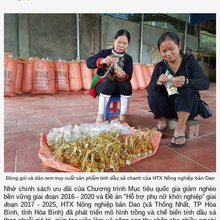
Đóng gói và dán tem truy xuất sản phẩm tinh dầu sả chanh của HTX Nông nghiệp bản Dao
Nhờ chính sách ưu đãi của Chương trình Mục tiêu quốc gia giảm nghèo
bền vững giai đoạn 2016 - 2020 và Đề án "Hỗ trợ phụ nữ khởi nghiệp” giai
đoạn 2017 - 2025, HTX Nông nghiệp bản Dao (xã Thống Nhất, TP Hòa
Bình, tỉnh Hòa Bình) đã phát triển mô hình trồng và chế biến tinh dầu sả