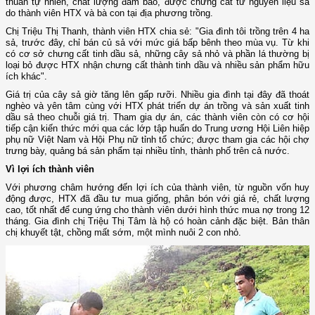
thuần tự nhiên, chất lượng đảm bảo, được chưng cất từ nguyên liệu sả
do thành viên HTX và bà con tại địa phương trồng.
Chị Triệu Thị Thanh, thành viên HTX chia sẻ: "Gia đình tôi trồng trên 4 ha
sả, trước đây, chỉ bán củ sả với mức giá bấp bênh theo mùa vụ. Từ khi
có cơ sở chưng cất tinh dầu sả, những cây sả nhỏ và phần lá thường bị
loại bỏ được HTX nhận chưng cất thành tinh dầu và nhiều sản phẩm hữu
ích khác".
Giá trị của cây sả giờ tăng lên gấp rưỡi. Nhiều gia đình tại đây đã thoát
nghèo và yên tâm cùng với HTX phát triển dự án trồng và sản xuất tinh
dầu sả theo chuỗi giá trị. Tham gia dự án, các thành viên còn có cơ hội
tiếp cận kiến thức mới qua các lớp tập huấn do Trung ương Hội Liên hiệp
phụ nữ Việt Nam và Hội Phụ nữ tỉnh tổ chức; được tham gia các hội chợ
trưng bày, quảng bá sản phẩm tại nhiều tỉnh, thành phố trên cả nước.
Vì lợi ích thành viên
Với phương châm hướng đến lợi ích của thành viên, từ nguồn vốn huy
động được, HTX đã đầu tư mua giống, phân bón với giá rẻ, chất lượng
cao, tốt nhất để cung ứng cho thành viên dưới hình thức mua nợ trong 12
tháng. Gia đình chị Triệu Thị Tâm là hộ có hoàn cảnh đặc biệt. Bản thân
chị khuyết tật, chồng mất sớm, một mình nuôi 2 con nhỏ.